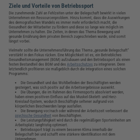
Ziele und Vorteile von Betriebssport
Die zunehmende Zahl an Fehlzeiten unter der Belegschaft bewirkt in vielen
Unternehmen ein Ressourcenproblem. Hinzu kommt, dass die Auswirkungen
des demografischen Wandels es immer mehr erforderlich macht, die
Gesundheit der Mitarbeiter zu fördern und diese so lange wie möglich im
Unternehmen zu halten. Die Zeiten, in denen das Thema Bewegung und
gesunde Ernährung dem privaten Bereich zugeschrieben wurde, sind somit
längst vorbei.
Vielmehr sollte die Unternehmensführung das Thema „gesunde Belegschaft“
verstärkt in den Fokus rücken. Eine Möglichkeit ist es, ein Betriebliches
Gesundheitsmanagement (BGM) aufzubauen und den Betriebssport als einen
festen Bestandteil des BGM und des
Arbeitsschutzes
zu integrieren. Denn
letztendlich profitieren sie maßgeblich durch die Integration eines solchen
Programms:
Die Gesundheit und das Wohlbefinden der Beschäftigten werden
gesteigert, was sich positiv auf die Arbeitsergebnisse auswirkt.
Die Übungen, die im Rahmen des Firmensports absolviert werden,
haben einen positiven Einfluss auf das Muskel-Skelett- und Herz-
Kreislauf-System, wodurch Beschäftigte seltener aufgrund von
körperlichen Beschwerden lange ausfallen.
Die Bewegung vor/nach oder während der Arbeitszeit verbessert die
psychische Gesundheit
von Beschäftigten.
Die Leistungsfähigkeit wird durch die regelmäßigen Sporteinheiten am
Arbeitsplatz langfristig optimiert.
Betriebssport trägt zu einem besseren Klima innerhalb der
Belegschaft bei und schafft eine stärkere Identifikation mit dem
Unternehmen.