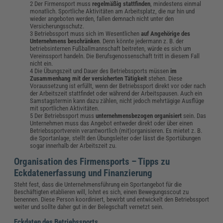
Der Firmensport muss
regelmäßig stattfinden
, mindestens einmal
monatlich. Sportliche Aktivitäten am Arbeitsplatz, die nur hin und
wieder angeboten werden, fallen demnach nicht unter den
Versicherungsschutz.
Betriebssport muss sich im Wesentlichen
auf Angehörige des
Unternehmens beschränken
. Denn könnte jedermann z. B. der
betriebsinternen Fußballmannschaft beitreten, würde es sich um
Vereinssport handeln. Die Berufsgenossenschaft tritt in diesem Fall
nicht ein.
Die Übungszeit und Dauer des Betriebssports müssen
im
Zusammenhang mit der versicherten Tätigkeit
stehen. Diese
Voraussetzung ist erfüllt, wenn der Betriebssport direkt vor oder nach
der Arbeitszeit stattfindet oder während der Arbeitspausen. Auch ein
Samstagstermin kann dazu zählen, nicht jedoch mehrtägige Ausflüge
mit sportlichen Aktivitäten.
Der Betriebssport muss
unternehmensbezogen organisiert
sein. Das
Unternehmen muss das Angebot entweder direkt oder über einen
Betriebssportverein verantwortlich (mit)organisieren. Es mietet z. B.
die Sportanlage, stellt den Übungsleiter oder lässt die Sportübungen
sogar innerhalb der Arbeitszeit zu.
Organisation des Firmensports – Tipps zu
Eckdatenerfassung und Finanzierung
Steht fest, dass die Unternehmensführung ein Sportangebot für die
Beschäftigten etablieren will, lohnt es sich, einen Bewegungsscout zu
benennen. Diese Person koordiniert, bewirbt und entwickelt den Betriebssport
weiter und sollte daher gut in der Belegschaft vernetzt sein.
Eckdaten des Betriebssports