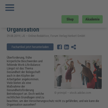
Sie sind hier:
Startseite
»
Fachwissen
»
Arbeitsschutz
»
Betriebssport – Vorteile,
Versicherung und Tipps zur Organisation
Betriebssport – Vorteile,
Shop
Akademie
Versicherung und Tipps zur
Organisation
29.08.2019 | JS – Online-Redaktion, Forum Verlag Herkert GmbH
Fachartikel jetzt herunterladen
Überforderung, frühe
körperliche Beschwerden und
fehlende Work-Life-Balance:
Längst ist das Thema
Gesundheit der Belegschaft
auch in den Köpfen der
Arbeitgeber angekommen.
Viele bieten als eine
Maßnahme der
Gesundheitsförderung
© primipil – stock.adobe.com
Betriebssport an. Doch welche
rechtlichen Grundlagen sind zu
beachten, um den Versicherungsschutz nicht zu gefährden, und wie kann die
Organisation aussehen?