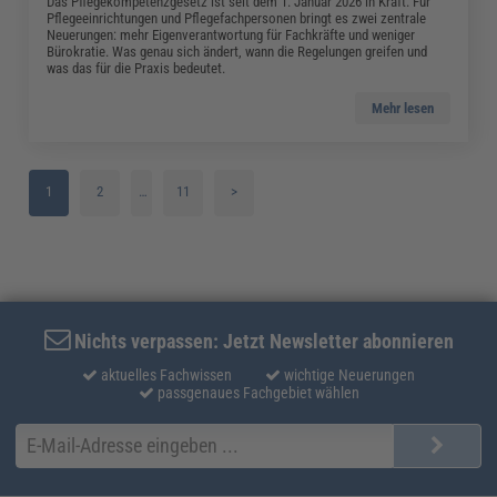
Das Pflegekompetenzgesetz ist seit dem 1. Januar 2026 in Kraft. Für
Pflegeeinrichtungen und Pflegefachpersonen bringt es zwei zentrale
Neuerungen: mehr Eigenverantwortung für Fachkräfte und weniger
Bürokratie. Was genau sich ändert, wann die Regelungen greifen und
was das für die Praxis bedeutet.
Mehr lesen
1
2
…
11
>
3
4
5
Nichts verpassen: Jetzt Newsletter abonnieren
aktuelles Fachwissen
wichtige Neuerungen
passgenaues Fachgebiet wählen