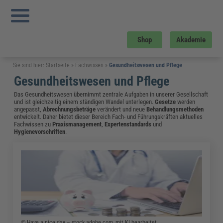
Shop
Akademie
Sie sind hier:
Startseite
»
Fachwissen
»
Gesundheitswesen und Pflege
Gesundheitswesen und Pflege
Das Gesundheitswesen übernimmt zentrale Aufgaben in unserer Gesellschaft
und ist gleichzeitig einem ständigen Wandel unterlegen.
Gesetze
werden
angepasst,
Abrechnungsbeträge
verändert und neue
Behandlungsmethoden
entwickelt. Daher bietet dieser Bereich Fach- und Führungskräften aktuelles
Fachwissen zu
Praxismanagement
,
Expertenstandards
und
Hygienevorschriften
.
© Have a nice day – stock.adobe.com, mit KI bearbeitet