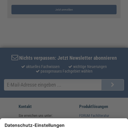
Jetzt anmelden
Nichts verpassen: Jetzt Newsletter abonnieren
aktuelles Fachwissen
wichtige Neuerungen
passgenaues Fachgebiet wählen
Kontakt
Produktlösungen
Sie erreichen uns unter:
FORUM Fachliteratur
AKADEMIE HERKERT
(08233) 38 11 23