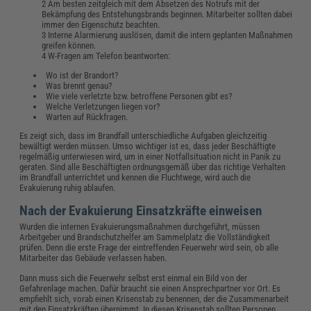
Am besten zeitgleich mit dem Absetzen des Notrufs mit der
Bekämpfung des Entstehungsbrands beginnen. Mitarbeiter sollten dabei
immer den Eigenschutz beachten.
Interne Alarmierung auslösen, damit die intern geplanten Maßnahmen
greifen können.
W-Fragen am Telefon beantworten:
Wo ist der Brandort?
Was brennt genau?
Wie viele verletzte bzw. betroffene Personen gibt es?
Welche Verletzungen liegen vor?
Warten auf Rückfragen.
Es zeigt sich, dass im Brandfall unterschiedliche Aufgaben gleichzeitig
bewältigt werden müssen. Umso wichtiger ist es, dass jeder Beschäftigte
regelmäßig unterwiesen wird, um in einer Notfallsituation nicht in Panik zu
geraten. Sind alle Beschäftigten ordnungsgemäß über das richtige Verhalten
im Brandfall unterrichtet und kennen die Fluchtwege, wird auch die
Evakuierung ruhig ablaufen.
Nach der Evakuierung Einsatzkräfte einweisen
Wurden die internen Evakuierungsmaßnahmen durchgeführt, müssen
Arbeitgeber und Brandschutzhelfer am Sammelplatz die Vollständigkeit
prüfen. Denn die erste Frage der eintreffenden Feuerwehr wird sein, ob alle
Mitarbeiter das Gebäude verlassen haben.
Dann muss sich die Feuerwehr selbst erst einmal ein Bild von der
Gefahrenlage machen. Dafür braucht sie einen Ansprechpartner vor Ort. Es
empfiehlt sich, vorab einen Krisenstab zu benennen, der die Zusammenarbeit
mit den Einsatzkräften übernimmt. In diesen Krisenstab sollten Personen