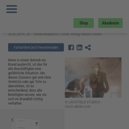
Sie sind hier:
Startseite
»
Fachwissen
»
Arbeitsschutz
»
Brandfall: Wie richtig
verhalten, wenn es im Betrieb brennt?
Brandfall: Wie richtig verhalten, wenn
Shop
Akademie
es im Betrieb brennt?
28.05.2019 | JS – Online-Redaktion, Forum Verlag Herkert GmbH
Fachartikel jetzt herunterladen
Wenn in einem Betrieb ein
Brand ausbricht, ist das für
alle Beschäftigten eine
gefährliche Situation. Um
dieses Szenario gut und ohne
Verletzte oder gar Tote zu
überstehen, ist es
entscheidend, dass alle
Beteiligten wissen, wie sie
sich im Brandfall richtig
© LIGHTFIELD STUDIOS –
verhalten.
stock.adobe.com