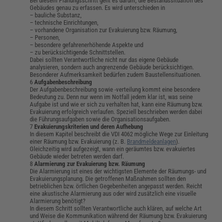
Bei diesem Planungsschritt geht es darum, die Bestandssituation des
Gebäudes genau zu erfassen. Es wird unterschieden in
– bauliche Substanz,
– technische Einrichtungen,
– vorhandene Organisation zur Evakuierung bzw. Räumung,
– Personen,
– besondere gefahrenerhöhende Aspekte und
– zu berücksichtigende Schnittstellen.
Dabei sollten Verantwortliche nicht nur das eigene Gebäude
analysieren, sondern auch angrenzende Gebäude berücksichtigen.
Besonderer Aufmerksamkeit bedürfen zudem Baustellensituationen.
Aufgabenbeschreibung
Der Aufgabenbeschreibung
sowie -verteilung kommt eine besondere
Bedeutung zu. Denn nur wenn im Notfall jedem klar ist, was seine
Aufgabe ist und wie er sich zu verhalten hat, kann eine Räumung bzw.
Evakuierung erfolgreich verlaufen. Speziell beschrieben werden dabei
die Führungsaufgaben sowie die Organisationsaufgaben.
Evakuierungskriterien und deren Aufhebung
In diesem Kapitel beschreibt die VDI 4062 mögliche Wege zur Einleitung
einer Räumung bzw. Evakuierung (z. B.
Brandmeldeanlagen
).
Gleichzeitig wird aufgezeigt, wann ein geräumtes bzw. evakuiertes
Gebäude wieder betreten werden darf.
Alarmierung zur Evakuierung bzw. Räumung
Die Alarmierung ist eines der wichtigsten Elemente der Räumungs- und
Evakuierungsplanung. Die getroffenen Maßnahmen sollten den
betrieblichen bzw. örtlichen Gegebenheiten angepasst werden. Reicht
eine akustische Alarmierung aus oder wird zusätzlich eine visuelle
Alarmierung benötigt?
In diesem Schritt sollten Verantwortliche auch klären, auf welche Art
und Weise die Kommunikation während der Räumung bzw. Evakuierung