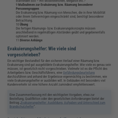
stattfinden soll – mit Mobiltelefonen, Megafon etc.?
Maßnahmen zur Evakuierung bzw. Räumung besonderer
Personengruppen
Die Evakuierung bzw. Räumung von Menschen, die in ihrer Mobilität
oder ihrem Sehvermögen eingeschränkt sind, benötigt besonderer
Betrachtung.
Übung
Die fertigen Räumungs- bzw. Evakuierungskonzepte müssen
anschließend in regelmäßigen Abständen geübt und gegebenenfalls
optimiert werden.
Diverse Anhänge
Evakuierungshelfer: Wie viele sind
vorgeschrieben?
Ein wichtiger Bestandteil für den sicheren Verlauf einer Räumung bzw.
Evakuierung sind gut ausgebildete Evakuierungshelfer. Wie viele es genau sein
müssen, ist gesetzlich nicht vorgeschrieben. Vielmehr ist es die Pflicht des
Arbeitgebers bzw. Geschäftsführers, eine
Gefährdungsbeurteilung
durchzuführen und anhand der Ergebnisse eigenmächtig zu bestimmen, wie
viele Evakuierungshelfer er ausbilden will. In Gebäuden mit besonders viel
Kundenverkehr ist eine höhere Anzahl zumindest empfehlenswert.
Eine Zusammenfassung mit den wichtigsten Vorgaben, etwa zur
Bestellung, Qualifiktion oder den gesetzlichen Anforderungen bietet der
Beitrag „
Evakuierungshelfer: Ausbildung, Aufgaben und Unterschied zum
Brandschutzhelfer
“.