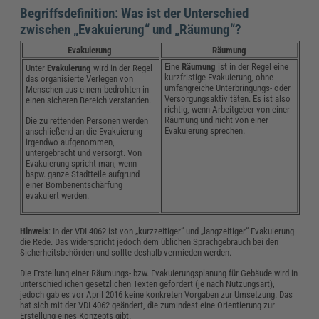
Begriffsdefinition: Was ist der Unterschied
zwischen „Evakuierung“ und „Räumung“?
Evakuierung
Räumung
Eine
Räumung
ist in der Regel eine
Unter
Evakuierung
wird in der Regel
kurzfristige Evakuierung, ohne
das organisierte Verlegen von
umfangreiche Unterbringungs- oder
Menschen aus einem bedrohten in
Versorgungsaktivitäten. Es ist also
einen sicheren Bereich verstanden.
richtig, wenn Arbeitgeber von einer
Räumung und nicht von einer
Die zu rettenden Personen werden
Evakuierung sprechen.
anschließend an die Evakuierung
irgendwo aufgenommen,
untergebracht und versorgt. Von
Evakuierung spricht man, wenn
bspw. ganze Stadtteile aufgrund
einer Bombenentschärfung
evakuiert werden.
Hinweis
: In der VDI 4062 ist von „kurzzeitiger“ und „langzeitiger“ Evakuierung
die Rede. Das widerspricht jedoch dem üblichen Sprachgebrauch bei den
Sicherheitsbehörden und sollte deshalb vermieden werden.
Die Erstellung einer Räumungs- bzw. Evakuierungsplanung für Gebäude wird in
unterschiedlichen gesetzlichen Texten gefordert (je nach Nutzungsart),
jedoch gab es vor April 2016 keine konkreten Vorgaben zur Umsetzung. Das
hat sich mit der VDI 4062 geändert, die zumindest eine Orientierung zur
Erstellung eines Konzepts gibt.