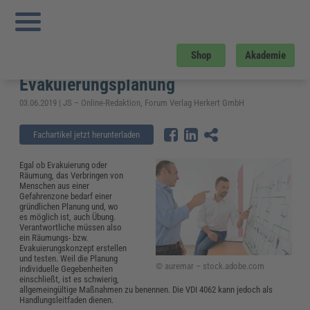
Sie sind hier:
Startseite
»
Fachwissen
»
Arbeitsschutz
»
Räumung und
Evakuierung: VDI 4062 unterstützt bei der Räumungs- bzw. Evakuierungsplanung
Räumung und Evakuierung: VDI 4062
Shop
Akademie
unterstützt bei der Räumungs- bzw.
Evakuierungsplanung
03.06.2019 | JS – Online-Redaktion, Forum Verlag Herkert GmbH
Fachartikel jetzt herunterladen
Egal ob Evakuierung oder
Räumung, das Verbringen von
Menschen aus einer
Gefahrenzone bedarf einer
gründlichen Planung und, wo
es möglich ist, auch Übung.
Verantwortliche müssen also
ein Räumungs- bzw.
Evakuierungskonzept erstellen
und testen. Weil die Planung
© auremar – stock.adobe.com
individuelle Gegebenheiten
einschließt, ist es schwierig,
allgemeingültige Maßnahmen zu benennen. Die VDI 4062 kann jedoch als
Handlungsleitfaden dienen.