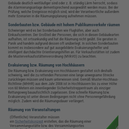
Gebäude deutlich weitläufiger sind oder z. B. ständig Lärm herrscht, sodass
die Alarmierungsanlage dementsprechend ausgewählt werden muss. Bei der
Prüfung, welche Ereignisse möglich sind, wird der Verantwortliche außerdem
mehr Szenarien in die Räumungsplanung aufnehmen müssen.
Sonderbauten bzw. Gebäude mit hohem Publikumsverkehr räumen
Schwieriger wird es bei Sonderbauten wie Flughäfen, aber auch
Einkaufszentren. Der Großteil der Personen, die sich in diesen Gebäudearten
aufhalten, ist ortsunkundig und hat die Räumung nicht geübt. Sie geraten in
Panik und handeln aufgrund dessen oft unüberlegt. In solchen Sonderbauten
kommt es insbesondere auf gut ausgebildete Evakuierungshelfer und
intelligent durchdachte Orientierungshilfen an. Für Verkaufsstätten ist zudem
die Musterverkaufsstättenverordnung (MVkVO) zu beachten.
Evakuierung bzw. Räumung von Hochhäusern
Die Räumung bzw. Evakuierung von Hochhäusern gestaltet sich deshalb
schwierig, weil die zu rettenden Personen eine lange unwegsame Strecke
zurücklegen müssen und kaum unterwiesen sind. Gemäß Muster-Hochhaus-
Richtlinie (MHHR) aus dem Jahr 2008 ist in Hochhäusern bis zu einer Höhe
von 60 Metern ein innenliegender Sicherheitstreppentraum als einziger
Rettungsweg bauaufsichtlich zugelassen. Eine schnelle Räumung bzw.
Evakuierung ist unter diesen Bedingungen nicht ohne Personengefährdung
möglich. Zudem wird die Räumungsdauer verlängert.
Räumung von Veranstaltungen
(Öffentliche) Veranstalter müssen
ein
Sicherheitskonzept
erstellen, das die Räumung einer
Versammlungsstätte bzw. des Versammlungsortes