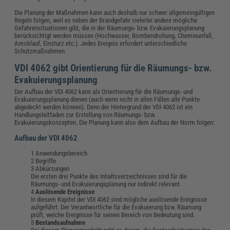
Die Planung der Maßnahmen kann auch deshalb nur schwer allgemeingültigen
Regeln folgen, weil es neben der Brandgefahr vielerlei andere mögliche
Gefahrensituationen gibt, die in der Räumungs- bzw. Evakuierungsplanung
berücksichtigt werden müssen (Hochwasser, Bombendrohung, Chemieunfall,
Amoklauf, Einsturz etc.). Jedes Ereignis erfordert unterschiedliche
Schutzmaßnahmen.
VDI 4062 gibt Orientierung für die Räumungs- bzw.
Evakuierungsplanung
Der Aufbau der VDI 4062 kann als Orientierung für die Räumungs- und
Evakuierungsplanung dienen (auch wenn nicht in allen Fällen alle Punkte
abgedeckt werden können). Denn der Hintergrund der VDI 4062 ist ein
Handlungsleitfaden zur Erstellung von Räumungs- bzw.
Evakuierungskonzepten. Die Planung kann also dem Aufbau der Norm folgen:
Aufbau der VDI 4062
Anwendungsbereich
Begriffe
Abkürzungen
Die ersten drei Punkte des Inhaltsverzeichnisses sind für die
Räumungs- und Evakuierungsplanung nur indirekt relevant.
Auslösende Ereignisse
In diesem Kapitel der VDI 4062 sind mögliche auslösende Ereignisse
aufgeführt. Der Verantwortliche für die Evakuierung bzw. Räumung
prüft, welche Ereignisse für seinen Bereich von Bedeutung sind.
Bestandsaufnahme