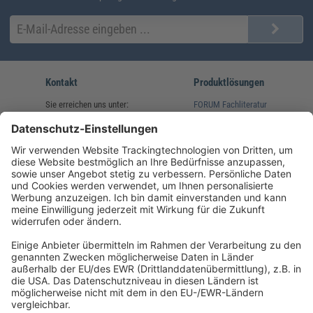
Kontakt
Produktlösungen
Sie erreichen uns unter:
FORUM Fachliteratur
AKADEMIE HERKERT
(08233) 38 11 23
Unsere Marken
service@forum-verlag.com
Mo-Do 07:30 - 17:00 Uhr
Fr 07:30 - 15:00 Uhr
Folgen Sie uns
Impressum