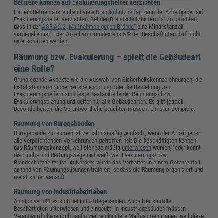
Betriebe können auf Evakuierungshelfer verzichten
Hat ein Betrieb ausreichend viele
Brandschutzhelfer
, kann der Arbeitgeber auf
Evakuierungshelfer verzichten. Bei den Brandschutzhelfern ist zu beachten,
dass in der
ASR A2.2 „Maßnahmen gegen Brände“
eine Mindestanzahl
vorgegeben ist – der Anteil von mindestens 5 % der Beschäftigten darf nicht
unterschritten werden.
Räumung bzw. Evakuierung – spielt die Gebäudeart
eine Rolle?
Grundlegende Aspekte wie die Auswahl von Sicherheitskennzeichnungen, die
Installation von Sicherheitsbeleuchtung oder die Bestellung von
Evakuierungshelfern sind feste Bestandteile der Räumungs- bzw.
Evakuierungsplanung und gelten für alle Gebäudearten. Es gibt jedoch
Besonderheiten, die Verantwortliche beachten müssen. Ein paar Beispiele:
Räumung von Bürogebäuden
Bürogebäude zu räumen ist verhältnismäßig „einfach“, wenn der Arbeitgeber
alle verpflichtenden Vorkehrungen getroffen hat: Die Beschäftigten kennen
das Räumungskonzept, weil sie regelmäßig
unterwiesen
wurden, jeder kennt
die Flucht- und Rettungswege und weiß, wer Evakuierungs- bzw.
Brandschutzhelfer ist. Außerdem wurde das Verhalten in einem Gefahrenfall
anhand von Räumungsübungen trainiert, sodass die Räumung organisiert und
meist sicher verläuft.
Räumung von Industriebetrieben
Ähnlich verhält es sich bei Industriegebäuden. Auch hier sind die
Beschäftigten unterwiesen und eingeübt. In Industriegebäuden müssen
Verantwortliche jedoch häufig weitreichendere Maßnahmen planen, weil diese