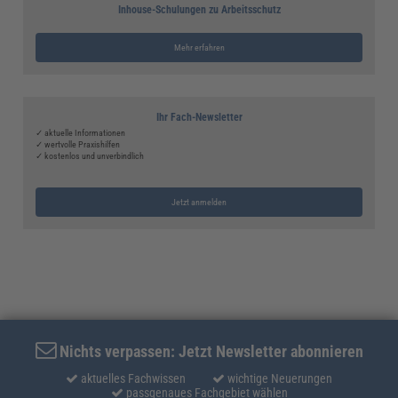
Inhouse-Schulungen zu Arbeitsschutz
Mehr erfahren
Ihr Fach-Newsletter
✓ aktuelle Informationen
✓ wertvolle Praxishilfen
✓ kostenlos und unverbindlich
Jetzt anmelden
Nichts verpassen: Jetzt Newsletter abonnieren
aktuelles Fachwissen
wichtige Neuerungen
passgenaues Fachgebiet wählen