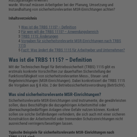
Aufzugsanlagen erweitert
wurde. Worauf müssen Arbeitgeber bei der Planung, Umsetzung und
Instandhaltung von sicherheitsrelevanten MSR-Einrichtungen achten?
Inhaltsverzeichnis
Was ist die TRBS 1115? – Definition
Für wen gilt die TRBS 1115? – Anwendungsbereich
TRBS 1115: Änderungen
Vorgaben für sicherheitsrelevante MSR-Einrichtungen nach TRBS
1115
Fazit: Was ändert die TRBS 1115 für Arbeitgeber und Unternehmen?
Was ist die TRBS 1115? – Definition
Mit der Technischen Regel für Betriebssicherheit (TRBS) 1115 gibt es
erstmals konkrete Vorschriften zur dauerhaften Sicherstellung der
Funktionsfähigkeit von sicherheitsrelevanten Mess-, Steuer- und
Regeleinrichtungen (MSR-Einrichtungen). Dabei konkretisiert die TRBS 1115
die Vorgaben aus § 8 Abs. 2 der Betriebssicherheitsverordnung (BetrSichV).
Was sind sicherheitsrelevante MSR-Einrichtungen?
Sicherheitsrelevante MSR-Einrichtungen sind Instrumente, die gewährleisten
sollen, dass Beschäftigte die dazugehörigen Arbeitsmittel oder
überwachungsbedürftigen Anlagen ohne Gefahr nutzen können. Konkret
sollen sie solche Gefährdungen verhindern, die sich auch mit einer sicheren
Konstruktion der Arbeitsmittel oder trennenden Schutzeinrichtungen nicht
ausreichend verringern/beseitigen lassen.
Typische Beispiele für sicherheitsrelevante MSR-Einrichtungen nach
TRBS 1115 sind: