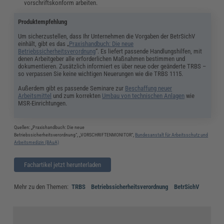
vorschriftskonform arbeiten.
Produktempfehlung
Um sicherzustellen, dass Ihr Unternehmen die Vorgaben der BetrSichV
einhält, gibt es das „
Praxishandbuch: Die neue
Betriebssicherheitsverordnung
“. Es liefert passende Handlungshilfen, mit
denen Arbeitgeber alle erforderlichen Maßnahmen bestimmen und
dokumentieren. Zusätzlich informiert es über neue oder geänderte TRBS –
so verpassen Sie keine wichtigen Neuerungen wie die TRBS 1115.
Außerdem gibt es passende Seminare zur
Beschaffung neuer
Arbeitsmittel
und zum korrekten
Umbau von technischen Anlagen
wie
MSR-Einrichtungen.
Quellen: „Praxishandbuch: Die neue
Betriebssicherheitsverordnung“, „VORSCHRIFTENMONITOR“,
Bundesanstalt für Arbeitsschutz und
Arbeitsmedizin (BAuA)
Fachartikel jetzt herunterladen
Mehr zu den Themen:
TRBS
Betriebssicherheitsverordnung
BetrSichV