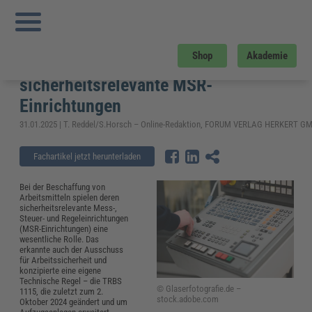
Sie sind hier:
Startseite
»
Fachwissen
»
Arbeitsschutz
»
TRBS 1115: Änderungen
und aktuelle Anforderungen an sicherheitsrelevante MSR-Einrichtungen
TRBS 1115: Änderungen und aktuelle
Shop
Akademie
Anforderungen an
sicherheitsrelevante MSR-
Einrichtungen
31.01.2025 | T. Reddel/S.Horsch – Online-Redaktion, FORUM VERLAG HERKERT G
Fachartikel jetzt herunterladen
Bei der Beschaffung von
Arbeitsmitteln spielen deren
sicherheitsrelevante Mess-,
Steuer- und Regeleinrichtungen
(MSR-Einrichtungen) eine
wesentliche Rolle. Das
erkannte auch der Ausschuss
für Arbeitssicherheit und
konzipierte eine eigene
Technische Regel – die TRBS
© Glaserfotografie.de –
1115, die zuletzt zum 2.
stock.adobe.com
Oktober 2024 geändert und um