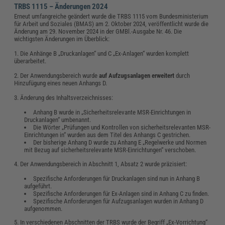
TRBS 1115 – Änderungen 2024
Erneut umfangreiche geändert wurde die TRBS 1115 vom Bundesministerium
für Arbeit und Soziales (BMAS) am 2. Oktober 2024, veröffentlicht wurde die
Änderung am 29. November 2024 in der GMBl.-Ausgabe Nr. 46. Die
wichtigsten Änderungen im Überblick:
1. Die Anhänge B „Druckanlagen“ und C „Ex-Anlagen“ wurden komplett
überarbeitet.
2. Der Anwendungsbereich wurde
auf Aufzugsanlagen erweitert
durch
Hinzufügung eines neuen Anhangs D.
3. Änderung des Inhaltsverzeichnisses:
Anhang B wurde in „Sicherheitsrelevante MSR-Einrichtungen in
Druckanlagen“ umbenannt.
Die Wörter „Prüfungen und Kontrollen von sicherheitsrelevanten MSR-
Einrichtungen in“ wurden aus dem Titel des Anhangs C gestrichen.
Der bisherige Anhang D wurde zu Anhang E „Regelwerke und Normen
mit Bezug auf sicherheitsrelevante MSR-Einrichtungen“ verschoben.
4. Der Anwendungsbereich in Abschnitt 1, Absatz 2 wurde präzisiert:
Spezifische Anforderungen für Druckanlagen sind nun in Anhang B
aufgeführt.
Spezifische Anforderungen für Ex-Anlagen sind in Anhang C zu finden.
Spezifische Anforderungen für Aufzugsanlagen wurden in Anhang D
aufgenommen.
5. In verschiedenen Abschnitten der TRBS wurde der Begriff „Ex-Vorrichtung“