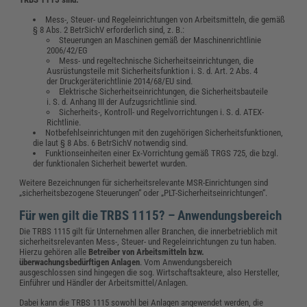
Mess-, Steuer- und Regeleinrichtungen von Arbeitsmitteln, die gemäß
§ 8 Abs. 2 BetrSichV erforderlich sind, z. B.:
Steuerungen an Maschinen gemäß der Maschinenrichtlinie
2006/42/EG
Mess- und regeltechnische Sicherheitseinrichtungen, die
Ausrüstungsteile mit Sicherheitsfunktion i. S. d. Art. 2 Abs. 4
der Druckgeräterichtlinie 2014/68/EU sind.
Elektrische Sicherheitseinrichtungen, die Sicherheitsbauteile
i. S. d. Anhang III der Aufzugsrichtlinie sind.
Sicherheits-, Kontroll- und Regelvorrichtungen i. S. d. ATEX-
Richtlinie.
Notbefehlseinrichtungen mit den zugehörigen Sicherheitsfunktionen,
die laut § 8 Abs. 6 BetrSichV notwendig sind.
Funktionseinheiten einer Ex-Vorrichtung gemäß TRGS 725, die bzgl.
der funktionalen Sicherheit bewertet wurden.
Weitere Bezeichnungen für sicherheitsrelevante MSR-Einrichtungen sind
„sicherheitsbezogene Steuerungen“ oder „PLT-Sicherheitseinrichtungen“.
Für wen gilt die TRBS 1115? – Anwendungsbereich
Die TRBS 1115 gilt für Unternehmen aller Branchen, die innerbetrieblich mit
sicherheitsrelevanten Mess-, Steuer- und Regeleinrichtungen zu tun haben.
Hierzu gehören alle
Betreiber von Arbeitsmitteln bzw.
überwachungsbedürftigen Anlagen
. Vom Anwendungsbereich
ausgeschlossen sind hingegen die sog. Wirtschaftsakteure, also Hersteller,
Einführer und Händler der Arbeitsmittel/Anlagen.
Dabei kann die TRBS 1115 sowohl bei Anlagen angewendet werden, die