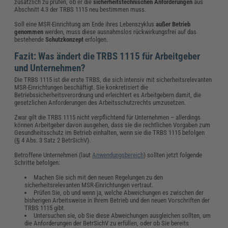
zusätzlich zu prüfen, ob er die
sicherheitstechnischen Anforderungen
aus
Abschnitt 4.3 der TRBS 1115 neu bestimmen muss.
Soll eine MSR-Einrichtung am Ende ihres Lebenszyklus
außer Betrieb
genommen
werden, muss diese ausnahmslos rückwirkungsfrei auf das
bestehende
Schutzkonzept
erfolgen.
Fazit: Was ändert die TRBS 1115 für Arbeitgeber
und Unternehmen?
Die TRBS 1115 ist die erste TRBS, die sich intensiv mit sicherheitsrelevanten
MSR-Einrichtungen beschäftigt. Sie konkretisiert die
Betriebssicherheitsverordnung und erleichtert es Arbeitgebern damit, die
gesetzlichen Anforderungen des Arbeitsschutzrechts umzusetzen.
Zwar gilt die TRBS 1115 nicht verpflichtend für Unternehmen – allerdings
können Arbeitgeber davon ausgehen, dass sie die rechtlichen Vorgaben zum
Gesundheitsschutz im Betrieb einhalten, wenn sie die TRBS 1115 befolgen
(§ 4 Abs. 3 Satz 2 BetrSichV).
Betroffene Unternehmen (laut
Anwendungsbereich
) sollten jetzt folgende
Schritte befolgen:
Machen Sie sich mit den neuen Regelungen zu den
sicherheitsrelevanten MSR-Einrichtungen vertraut.
Prüfen Sie, ob und wenn ja, welche Abweichungen es zwischen der
bisherigen Arbeitsweise in Ihrem Betrieb und den neuen Vorschriften der
TRBS 1115 gibt.
Untersuchen sie, ob Sie diese Abweichungen ausgleichen sollten, um
die Anforderungen der BetrSichV zu erfüllen, oder ob Sie bereits