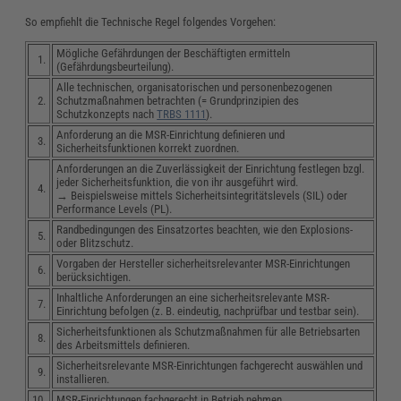
So empfiehlt die Technische Regel folgendes Vorgehen:
Mögliche Gefährdungen der Beschäftigten ermitteln
1.
(Gefährdungsbeurteilung).
Alle technischen, organisatorischen und personenbezogenen
2.
Schutzmaßnahmen betrachten (= Grundprinzipien des
Schutzkonzepts nach
TRBS 1111
).
Anforderung an die MSR-Einrichtung definieren und
3.
Sicherheitsfunktionen korrekt zuordnen.
Anforderungen an die Zuverlässigkeit der Einrichtung festlegen bzgl.
jeder Sicherheitsfunktion, die von ihr ausgeführt wird.
4.
→ Beispielsweise mittels Sicherheitsintegritätslevels (SIL) oder
Performance Levels (PL).
Randbedingungen des Einsatzortes beachten, wie den Explosions-
5.
oder Blitzschutz.
Vorgaben der Hersteller sicherheitsrelevanter MSR-Einrichtungen
6.
berücksichtigen.
Inhaltliche Anforderungen an eine sicherheitsrelevante MSR-
7.
Einrichtung befolgen (z. B. eindeutig, nachprüfbar und testbar sein).
Sicherheitsfunktionen als Schutzmaßnahmen für alle Betriebsarten
8.
des Arbeitsmittels definieren.
Sicherheitsrelevante MSR-Einrichtungen fachgerecht auswählen und
9.
installieren.
10.
MSR-Einrichtungen fachgerecht in Betrieb nehmen.