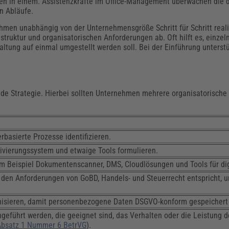
gen in einem. Assistenzkräfte im Office-Management überwachen die
n Abläufe.
men unabhängig von der Unternehmensgröße Schritt für Schritt realis
struktur und organisatorischen Anforderungen ab. Oft hilft es, einz
altung auf einmal umgestellt werden soll. Bei der Einführung unterst
nde Strategie. Hierbei sollten Unternehmen mehrere organisatorische 
basierte Prozesse identifizieren.
ivierungssystem und etwaige Tools formulieren.
m Beispiel Dokumentenscanner, DMS, Cloudlösungen und Tools für dig
ng den Anforderungen von GoBD, Handels- und Steuerrecht entspricht,
ganisieren, damit personenbezogene Daten DSGVO-konform gespeichert
ngeführt werden, die geeignet sind, das Verhalten oder die Leistung d
Absatz 1 Nummer 6 BetrVG
).