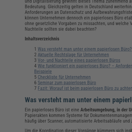
Erneuerbare Energien
Geschäftsführung
Pflegeleitung & Pflegepraxis
und Digitalisierung gewinnt dieses Thema zunehmend a
Bedeutung. Gleichzeitig gelten in Deutschland weiterhin
Energie & Umwelt
Führung & Management
Gesundheit & Pflege
Kommunales
Anforderungen an Datenschutz und Aufbewahrungsfrist
können Unternehmen dennoch ein papierloses Büro etab
Fachpublikationen & Arbeitshilfen
ohne gesetzliche Vorgaben zu missachten, und welche V
Weiterbildungen (AKADEMIE HERKERT)
Nachteile sollten sie dabei beachten?
Bauhof
Künstliche Intelligenz
Personalwesen
Bau, Immobilien & Gebäudemanagement
Personal, Ausbildung & Recht
Reisekosten und Finanzen
Inhaltsverzeichnis
Grünflächen
Weiterbildungen (AKADEMIE HERKERT)
Was versteht man unter einem papierlosen Büro?
Verkehrsrecht
Aktuelle Rechtslage für Unternehmen
Reisekosten & Finanzen
Zollabwicklung & Exportabwicklung
Vor- und Nachteile eines papierlosen Büros
Wie funktioniert ein papierloses Büro? – Anford
Zoll & Export
Beispiele
Checkliste für Unternehmen
Seminar zum papierlosen Büro
Fazit: Worauf ist beim papierlosen Büro zu achte
Was versteht man unter einem papier
Ein papierloses Büro ist eine
Arbeitsumgebung, in der U
Papierakten kommen Systeme für Dokumentenmanagement 
häufig über Scanner, automatisierte Arbeitsabläufe und 
Um die Koordination dieser Vorgänge kümmern sich in