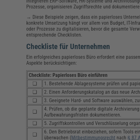
integrieren ERP-Software, HR-Systeme und Archivlösun
Prozesse, organisieren Zugriffsrechte und dokumentiere
→ Diese Beispiele zeigen, dass ein papierloses Unterneh
konkrete Umsetzung hängt vor allem von Budget, IT-Infra
oder Prozesse zu digitalisieren, bevor die gesamte Verw
entsprechende Checklisten.
Checkliste für Unternehmen
Ein erfolgreiches papierloses Büro erfordert eine passe
Aspekte berücksichtigen:
Checkliste: Papierloses Büro einführen
❏
1. Bestehende Ablagesysteme prüfen und papier
❏
2. Einen Anforderungskatalog an das neue Arch
❏
3. Geeignete Hard- und Software auswählen, zu
4. Prüfen, ob die geplante digitale Archivieru
❏
Aufbewahrungsfristen dokumentieren.
❏
5. Zugriffskontrollen und Verschlüsselung or
6. Den Betriebsrat einbeziehen, sofern Tools ei
❏
überwachen (
Mitbestimmungsrecht
nach
§ 87 