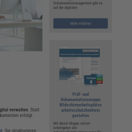
ualitätsmanagement, Hygiene & Arbeitsschutz
Dokumentenmanagement gibt es
auf der digitalen
Personalmanagement
hpublikationen & Arbeitshilfen
Mehr erfahren
iterbildungen (AKADEMIE HERKERT)
ausmeister & Haustechnik
ergaberecht
Prüf- und
Dokumentationsmappe
Bildschirmarbeitsplätze
ital verwalten
. Statt
arbeitsschutzkonform
kumenten erfolgt
gestalten
Mit dieser Mappe setzen
Arbeitgeber alle
nt
. Sie strukturieren