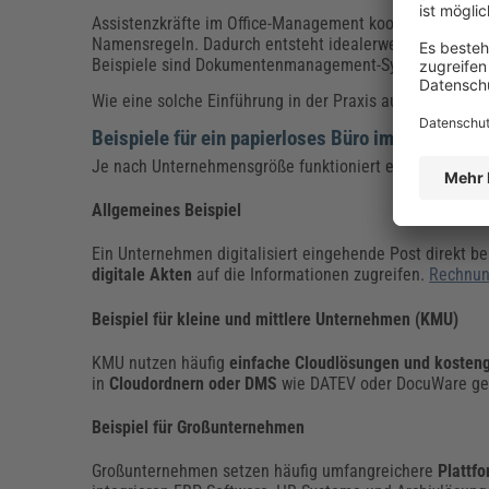
Assistenzkräfte im Office-Management koordinieren häu
Namensregeln. Dadurch entsteht idealerweise eine über
Beispiele sind Dokumentenmanagement-Systeme, digitale
Wie eine solche Einführung in der Praxis aussehen kann, 
Beispiele für ein papierloses Büro im Unterneh
Je nach Unternehmensgröße funktioniert ein papierloses
Allgemeines Beispiel
Ein Unternehmen digitalisiert eingehende Post direkt 
digitale Akten
auf die Informationen zugreifen.
Rechnu
Beispiel für kleine und mittlere Unternehmen (KMU)
KMU nutzen häufig
einfache Cloudlösungen und kosteng
in
Cloudordnern oder DMS
wie DATEV oder DocuWare ge
Beispiel für Großunternehmen
Großunternehmen setzen häufig umfangreichere
Plattf