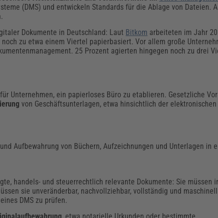
teme (DMS) und entwickeln Standards für die Ablage von Dateien. A
.
gitaler Dokumente in Deutschland: Laut
Bitkom
arbeiteten im Jahr 2
 noch zu etwa einem Viertel papierbasiert. Vor allem große Unterne
Dokumentenmanagement. 25 Prozent agierten hingegen noch zu drei Vi
für Unternehmen, ein papierloses Büro zu etablieren. Gesetzliche Vor
ierung
von Geschäftsunterlagen, etwa hinsichtlich der elektronische
nd Aufbewahrung von Büchern, Aufzeichnungen und Unterlagen in el
egte, handels- und steuerrechtlich relevante Dokumente: Sie müssen
ssen sie unveränderbar, nachvollziehbar, vollständig und maschinell
 eines DMS zu prüfen.
iginalaufbewahrung
, etwa notarielle Urkunden oder bestimmte