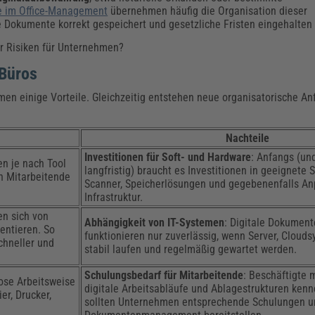
e im Office-Management
übernehmen häufig die Organisation dieser
le Dokumente korrekt gespeichert und gesetzliche Fristen eingehalten
r Risiken für Unternehmen?
 Büros
men einige Vorteile. Gleichzeitig entstehen neue organisatorische An
Nachteile
Investitionen für Soft- und Hardware
: Anfangs (und
en je nach Tool
langfristig) braucht es Investitionen in geeignete
en Mitarbeitende
Scanner, Speicherlösungen und gegebenenfalls An
Infrastruktur.
en sich von
Abhängigkeit von IT-Systemen
: Digitale Dokumen
entieren. So
funktionieren nur zuverlässig, wenn Server, Cloud
hneller und
stabil laufen und regelmäßig gewartet werden.
Schulungsbedarf für Mitarbeitende
: Beschäftigte 
lose Arbeitsweise
digitale Arbeitsabläufe und Ablagestrukturen ken
er, Drucker,
sollten Unternehmen entsprechende Schulungen und