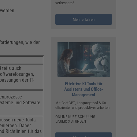
verbessern?
 werden.
Mehr erfahren
forderungen, wie der
 teils auch
 Softwarelösungen,
passungen der IT-
Effektive KI Tools für
Assistenz und Office-
Management
tenprozesse
systeme und Software
Mit ChatGPT, Languagetool & Co.
effizienter und produktiver arbeiten
ONLINE-KURZ-SCHULUNG
müssen neue Tools,
DAUER: 3 STUNDEN
nenlernen. Daher
 Richtlinien für das