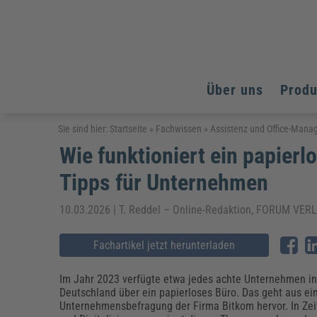
Über uns
Prod
Arbeitsschutz
Arbeitsschutz
Arbeitsschutz
Sie sind hier:
Startseite
»
Fachwissen
»
Assistenz und Office-Man
Wie funktioniert ein papier
Fachpublikationen & Arbeitshilfen
Bildung und Erziehung
Bildung und Erziehung
Weiterbildungen (AKADEMIE HERKERT)
Tipps für Unternehmen
Arbeitssicherheit & Gesundheitsschutz
Assistenz & Office-Management
Baurecht & Architektenrecht
Energie und Umwelt
Energie und Umwelt
Arbeitsschutz & Brandschutz
Bau, Immobilien & Gebäudemanagement
Bildung und Erziehung
Brandschutz
Energieoptimiertes & klimaneutrales Bauen
10.03.2026 | T. Reddel – Online-Redaktion, FORUM V
Kommunales
Kommunales
Fachpublikationen & Arbeitshilfen
Nachhaltiges Planen
Fachartikel jetzt herunterladen
Reisekosten und Finanzen
Reisekosten und Finanzen
Kinderschutz, Jugendhilfe & Inklusion
Datenschutz & IT-Recht
Elektrosicherheit
Datenschutz & IT-Sicherheit
Elektrosicherheit & Elektrotechnik
Energie und Umwelt
Im Jahr 2023 verfügte etwa jedes achte Unternehmen i
Fachpublikationen & Arbeitshilfen
Deutschland über ein papierloses Büro. Das geht aus ei
Unternehmensbefragung der Firma Bitkom hervor. In Zei
Weiterbildungen (AKADEMIE HERKERT)