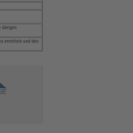
d
e übrigen
zu ermitteln und den