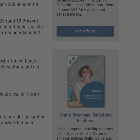
Arbeitsschutzbestimmungen für
uch Schulungen für
Bildschirmarbeitsplätze – vor allem
die neue ASR A6 – einfach und
zeitsparend um.
023 rund
12 Prozent
hmen mit mehr als 500
Mehr erfahren
erteln oder komplett
schriften verlangen
n Verwaltung und der
ektronischer Form)
Gratis-Download: Selbsttest
 im Laufe der gesamten
Resilienz
 auswertbar sein.
Sind Sie anpassungsfähig und damit
resilient, oder könnten Sie an der
ein oder anderen Stelle noch etwas