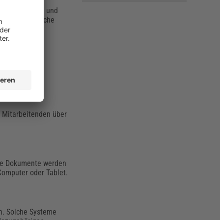
gekonventionen und
rozesse. Typische
e Mitarbeitenden über
ie Dokumente werden
Computer oder Tablet.
n. Solche Systeme