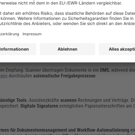
fig diese Dokumentenstruktur. Sie definieren Ordnerstrukturen, Abla
sichtliche digitale Umgebung.
Technische Tools
unterstützen diese P
 Signatursoftware und Kollaborationstools für Teams.
zeigen folgende fiktive Beispiele.
men
 Büro unterschiedlich, folgt jedoch denselben Grundprinzipien.
beim Empfang. Scanner übertragen Dokumente in ein
DMS
, während di
ngen
durchlaufen
automatische Freigabeprozesse
.
ünstige Tools
. Assistenzkräfte
scannen
Rechnungen und Verträge. D
speichert.
Digitale Signaturen
ermöglichen Papierunterschriften am 
ormen für Dokumentenmanagement und Workflow-Automatisierung
ei