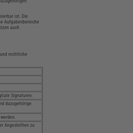
 dazugehörigen
ierbar ist. Die
elne Aufgabenbereiche
ützen auch
und rechtliche
itale Signaturen.
 und dazugehörige
 werden.
er Angestellten zu