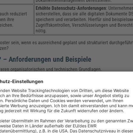
Dokumentenmanagement bereitstellen.
Erhöhte Datenschutz-Anforderungen
: Unternehme
auch reduziert
sicherstellen, dass sie alle digitalen Dokumente
en ihre
speichern und verarbeiten. Hierfür sind beispielsw
eichen.
Zugriffskontrollen, Verschlüsselungen und Berech
nötig.
oster sein, wenn es ausreichend geplant und strukturiert durchgeführt
tzen?
o? – Anforderungen und Beispiele
reren organisatorischen und technischen Grundlagen.
en gelingt, helfen unter anderem folgende Prozesse:
r oder Apps
igabe
stemen
ine wesentliche Rolle. Unternehmen müssen sicherstellen, dass
perso
rschlüsselte Speicherlösungen, Zugriffskontrollen und regelmäßige 