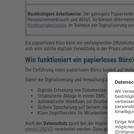
Nachhaltigere Arbeitsweise
: Der geringere Papierverbr
Ressourcenverbrauch und Abfall. So können Unternehm
Nachhaltigkeitsziele
im Rahmen der Digitalisierung err
Ein papierloses Büro kann ein umfangreicher Effizienzbo
sich eine solche digitale Verwaltung in der Praxis umse
Wie funktioniert ein papierloses Bür
Die Einführung eines papierlosen Büros basiert auf meh
Damit die Digitalisierung und Verwaltung von Dokument
Digitale Erfassung von Dokumenten durch Scanne
Strukturierte Ablage in einem DMS
Automatische Workflows zur Bearbeitung und Fre
Sichere Speicherung auf Servern oder in
Cloudsy
Klare Zugriffsrechte für Mitarbeitende
Auch der
Datenschutz
spielt bei der Implementierung e
gemäß DSGVO
verarbeitet werden. Dazu gehören etwa ve