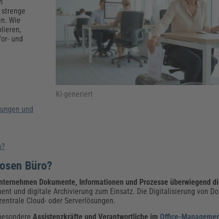
Klimaanpassung
Qualitätsmanagement
Praxismanagement, Abrechnung & Therapie
Q
n
 strenge
Künstliche Intelligenz
en. Wie
lieren,
Weiterbildungen (AKADEMIE HERKERT)
Fac
or- und
We
Feuerwehr
H
Kommunales
Zoll und Export
Recht, Sicherheit & Ordnung
V
Fachpublikationen & Arbeitshilfen
Weiterbildungen (AKADEMIE HERKERT)
KI-generiert
Zollverfahren & Zollvorschriften
erungen und
n?
losen Büro?
nternehmen Dokumente, Informationen und Prozesse überwiegend dig
und digitale Archivierung zum Einsatz. Die Digitalisierung von Do
zentrale Cloud- oder Serverlösungen.
sbesondere
Assistenzkräfte und Verantwortliche im
Office-Manageme