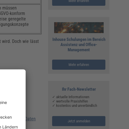
Mehr erfahren
n müssen
 DSGVO-konform
eise geregelte
tigungskonzepte
Inhouse Schulungen im Bereich
 wird. Doch wie lässt
Assistenz und Office-
Management
Mehr erfahren
Ihr Fach-Newsletter
✓ aktuelle Informationen
✓ wertvolle Praxishilfen
✓ kostenlos und unverbindlich
nenbezogene Daten
Jetzt anmelden
Backups.