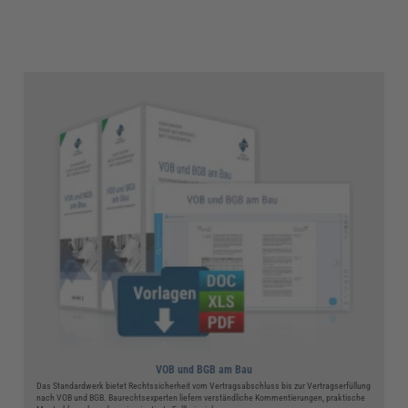
VOB und BGB am Bau
Das Standardwerk bietet Rechtssicherheit vom Vertragsabschluss bis zur Vertragserfüllung
nach VOB und BGB. Baurechtsexperten liefern verständliche Kommentierungen, praktische