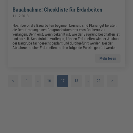
Bauabnahme: Checkliste für Erdarbeiten
11.12.2018
Noch bevor die Bauarbeiten beginnen können, sind Planer gut beraten,
die Beauftragung eines Baugrundgutachtens vom Bauherrn zu
verlangen. Denn erst, wenn bekannt ist, wie der Baugrund beschaffen ist
und ob z. B. Schadstoffe vorliegen, können Erdarbeiten wie der Aushub
der Baugrube fachgerecht geplant und durchgeführt werden. Bei der
Abnahme solcher Erdarbeiten sollten folgende Punkte geprüft werden.
Mehr lesen
<
1
…
16
17
18
…
22
>
2
19
3
20
4
21