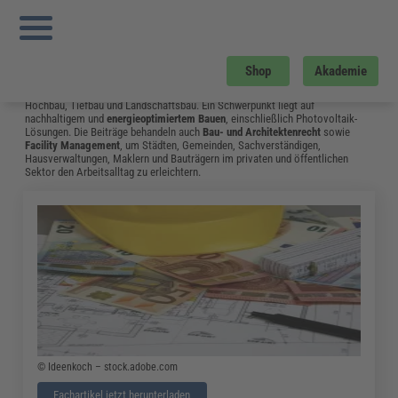
Sie sind hier:
Startseite
»
Fachwissen
»
Bau und Gebäudemanagement
»
Bim7d
»
Seite 17
Bau und Gebäudemanagement
Shop
Akademie
Vom Neubau bis hin zum Umgang mit Bauschäden: Das Fachwissen aus dem
Bereich Bau & Gebäudemanagement unterstützt Fachleute in Bauplanung,
Hochbau, Tiefbau und Landschaftsbau. Ein Schwerpunkt liegt auf
nachhaltigem und
energieoptimiertem Bauen
, einschließlich Photovoltaik-
Lösungen. Die Beiträge behandeln auch
Bau- und Architektenrecht
sowie
Facility Management
, um Städten, Gemeinden, Sachverständigen,
Hausverwaltungen, Maklern und Bauträgern im privaten und öffentlichen
Sektor den Arbeitsalltag zu erleichtern.
© Ideenkoch – stock.adobe.com
Fachartikel jetzt herunterladen