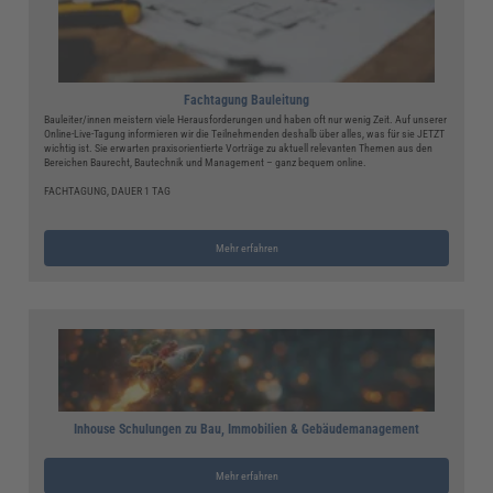
Fachtagung Bauleitung
Bauleiter/innen meistern viele Herausforderungen und haben oft nur wenig Zeit. Auf unserer
Online-Live-Tagung informieren wir die Teilnehmenden deshalb über alles, was für sie JETZT
wichtig ist. Sie erwarten praxisorientierte Vorträge zu aktuell relevanten Themen aus den
Bereichen Baurecht, Bautechnik und Management – ganz bequem online.
FACHTAGUNG, DAUER 1 TAG
Mehr erfahren
Inhouse Schulungen zu Bau, Immobilien & Gebäudemanagement
Mehr erfahren