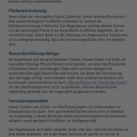
planen und eng zusammenarbeiten.
Flächenversickerung
Wenn neben der versiegelten Fläche (Zufahrten, kleine Verkehrsflächen etc.)
eine ausreichend große Freifläche vorhanden ist, kommt die
Flächenversickerung in Betracht. Das Regenwasser wird bei diesem System
von der befestigten Fläche in die benachbarte Grünfläche abgeleitet, wo es
versickern kann. Damit diese Art der Ableitung von Regenwasser funktioniert,
ist es zwingend notwendig, dass die Versickerungsfläche stets frei gehalten
wird.
Wasserdurchlässige Belege
Bei begehbaren und wenig befahrbaren Flächen, können Planer und Stadt auf
wasserdurchlässige Pflasterflächen zurückgreifen, um einer Überflutung des
öffentlichen Raums vorzubeugen. Dabei wird zwischen Belägen mit
wasserdurchlässigen Baustoffen und solchen, bei denen die Versickerung
über die Fugen erfolgt, unterschieden. Mehr dazu erfahren Architekten und
kommunale Verantwortliche im Buch
„Pflasterflächen im öffentlichen Raum“
.
Um den Überflutungsschutz nicht zu gefährden, müssen diese Flächen
regelmäßig gereinigt bzw. der Fugensplitt ausgetauscht werden.
Versickerungsmulden
Dieses System zum Schutz vor Überflutung eignet sich insbesondere zur
Entwässerung von Dach-, Hof- und Verkehrsflächen und kommt in Gebieten
zur Anwendung, in denen der Boden einen ausreichend guten Infiltrationswert
aufweist sowie genügend Grünfläche zur Verfügung steht.
Das Regenwasser wird dabei entweder direkt oder über oberirdische Rinnen in
eine Mulde abgeleitet, die in der Regel zwischen 20 und 30 cm tief ist. In