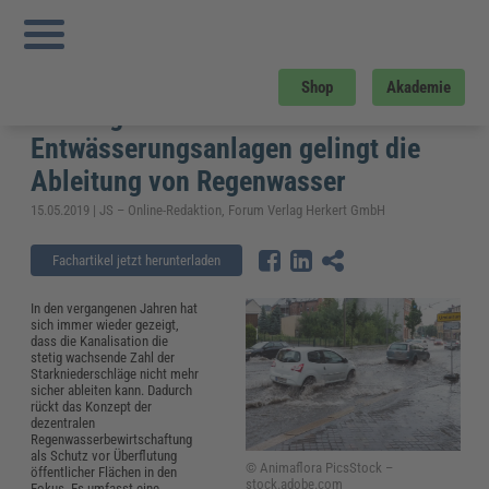
Sie sind hier:
Startseite
»
Fachwissen
»
Bau und Gebäudemanagement
»
Überflutung öffentlicher Flächen vorbeugen: Mit diesen Entwässerungsanlagen
gelingt die Ableitung von Regenwasser
Überflutung öffentlicher Flächen
Shop
Akademie
vorbeugen: Mit diesen
Entwässerungsanlagen gelingt die
Ableitung von Regenwasser
15.05.2019 | JS – Online-Redaktion, Forum Verlag Herkert GmbH
Fachartikel jetzt herunterladen
In den vergangenen Jahren hat
sich immer wieder gezeigt,
dass die Kanalisation die
stetig wachsende Zahl der
Starkniederschläge nicht mehr
sicher ableiten kann. Dadurch
rückt das Konzept der
dezentralen
Regenwasserbewirtschaftung
als Schutz vor Überflutung
© Animaflora PicsStock –
öffentlicher Flächen in den
stock.adobe.com
Fokus. Es umfasst eine