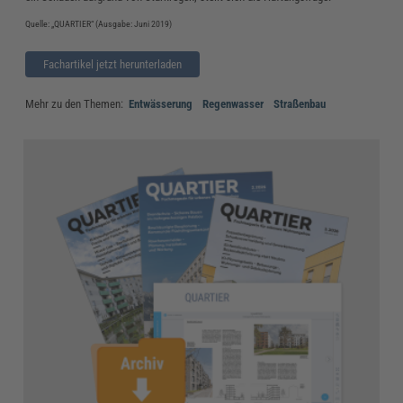
Quelle: „QUARTIER“ (Ausgabe: Juni 2019)
Fachartikel jetzt herunterladen
Mehr zu den Themen:
Entwässerung
Regenwasser
Straßenbau