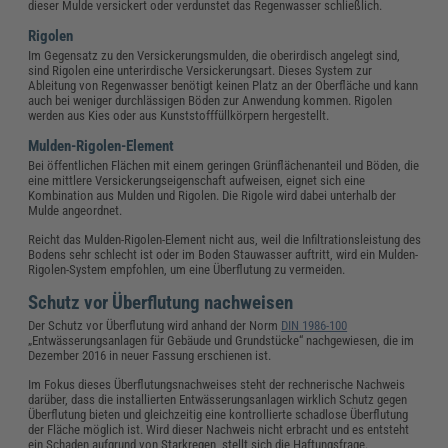
dieser Mulde versickert oder verdunstet das Regenwasser schließlich.
Rigolen
Im Gegensatz zu den Versickerungsmulden, die oberirdisch angelegt sind,
sind Rigolen eine unterirdische Versickerungsart. Dieses System zur
Ableitung von Regenwasser benötigt keinen Platz an der Oberfläche und kann
auch bei weniger durchlässigen Böden zur Anwendung kommen. Rigolen
werden aus Kies oder aus Kunststofffüllkörpern hergestellt.
Mulden-Rigolen-Element
Bei öffentlichen Flächen mit einem geringen Grünflächenanteil und Böden, die
eine mittlere Versickerungseigenschaft aufweisen, eignet sich eine
Kombination aus Mulden und Rigolen. Die Rigole wird dabei unterhalb der
Mulde angeordnet.
Reicht das Mulden-Rigolen-Element nicht aus, weil die Infiltrationsleistung des
Bodens sehr schlecht ist oder im Boden Stauwasser auftritt, wird ein Mulden-
Rigolen-System empfohlen, um eine Überflutung zu vermeiden.
Schutz vor Überflutung nachweisen
Der Schutz vor Überflutung wird anhand der Norm
DIN 1986-100
„Entwässerungsanlagen für Gebäude und Grundstücke“ nachgewiesen, die im
Dezember 2016 in neuer Fassung erschienen ist.
Im Fokus dieses Überflutungsnachweises steht der rechnerische Nachweis
darüber, dass die installierten Entwässerungsanlagen wirklich Schutz gegen
Überflutung bieten und gleichzeitig eine kontrollierte schadlose Überflutung
der Fläche möglich ist. Wird dieser Nachweis nicht erbracht und es entsteht
ein Schaden aufgrund von Starkregen, stellt sich die Haftungsfrage.