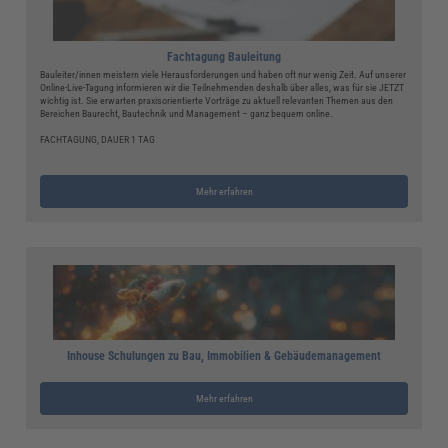
Fachtagung Bauleitung
Bauleiter/innen meistern viele Herausforderungen und haben oft nur wenig Zeit. Auf unserer
Online-Live-Tagung informieren wir die Teilnehmenden deshalb über alles, was für sie JETZT
wichtig ist. Sie erwarten praxisorientierte Vorträge zu aktuell relevanten Themen aus den
Bereichen Baurecht, Bautechnik und Management – ganz bequem online.
FACHTAGUNG, DAUER 1 TAG
Mehr erfahren
Inhouse Schulungen zu Bau, Immobilien & Gebäudemanagement
Mehr erfahren