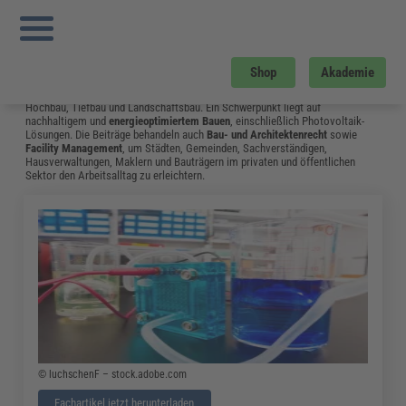
Sie sind hier:
Startseite
»
Fachwissen
»
Bau und Gebäudemanagement
»
Tr
Instandhaltung
»
Seite 14
Bau und Gebäudemanagement
Shop
Akademie
Vom Neubau bis hin zum Umgang mit Bauschäden: Das Fachwissen aus dem
Bereich Bau & Gebäudemanagement unterstützt Fachleute in Bauplanung,
Hochbau, Tiefbau und Landschaftsbau. Ein Schwerpunkt liegt auf
nachhaltigem und
energieoptimiertem Bauen
, einschließlich Photovoltaik-
Lösungen. Die Beiträge behandeln auch
Bau- und Architektenrecht
sowie
Facility Management
, um Städten, Gemeinden, Sachverständigen,
Hausverwaltungen, Maklern und Bauträgern im privaten und öffentlichen
Sektor den Arbeitsalltag zu erleichtern.
© luchschenF – stock.adobe.com
Fachartikel jetzt herunterladen