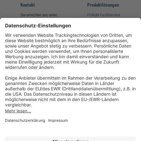
Kontakt
Produktlösungen
Sie erreichen uns unter:
FORUM Fachliteratur
AKADEMIE HERKERT
(08233) 38 11 23
Unsere Marken
service@forum-verlag.com
Mo-Do 07:30 - 17:00 Uhr
Fr 07:30 - 15:00 Uhr
Folgen Sie uns
Impressum
Datenschutz
Cookie-Einstellungen