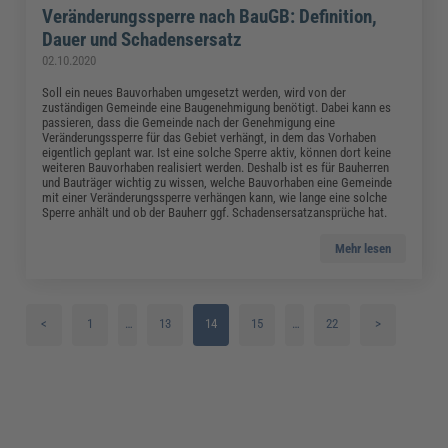
Veränderungssperre nach BauGB: Definition,
Dauer und Schadensersatz
02.10.2020
Soll ein neues Bauvorhaben umgesetzt werden, wird von der
zuständigen Gemeinde eine Baugenehmigung benötigt. Dabei kann es
passieren, dass die Gemeinde nach der Genehmigung eine
Veränderungssperre für das Gebiet verhängt, in dem das Vorhaben
eigentlich geplant war. Ist eine solche Sperre aktiv, können dort keine
weiteren Bauvorhaben realisiert werden. Deshalb ist es für Bauherren
und Bauträger wichtig zu wissen, welche Bauvorhaben eine Gemeinde
mit einer Veränderungssperre verhängen kann, wie lange eine solche
Sperre anhält und ob der Bauherr ggf. Schadensersatzansprüche hat.
Mehr lesen
<
1
…
13
14
15
…
22
>
2
16
3
17
4
18