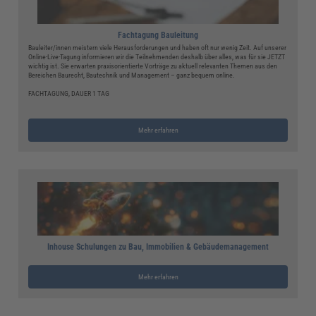
Fachtagung Bauleitung
Bauleiter/innen meistern viele Herausforderungen und haben oft nur wenig Zeit. Auf unserer
Online-Live-Tagung informieren wir die Teilnehmenden deshalb über alles, was für sie JETZT
wichtig ist. Sie erwarten praxisorientierte Vorträge zu aktuell relevanten Themen aus den
Bereichen Baurecht, Bautechnik und Management – ganz bequem online.
FACHTAGUNG, DAUER 1 TAG
Mehr erfahren
Inhouse Schulungen zu Bau, Immobilien & Gebäudemanagement
Mehr erfahren