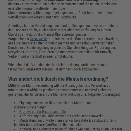
diesem Zeitrahmen sollen sich alle Betroffenen auf die neuen Regelungen
einstellen können. Außerdem sieht die
Mantelverordnung Übergangsregelungen vor, z. B. für bereits bestehende
Verfüllungen von Abgrabungen und Tagebauen.
Allerdings hat die Verordnung eine Länderöffnungsklausel vermerkt, die es
den Ländern erlaubt, auch andere Materialien zur Verfüllung zu nutzen.
Überdies sind durch die Klausel Überschreitungen der
vorgegebenen
Grenzwerte
möglich, wenn die Bauunternehmen nachweisen,
dass sie ihre Materialien ordnungsgemäß und schadlos verwertet haben.
Durch diese Sonderregelungen gehe die Signalwirklung zur Förderung des
Recyclings verloren, kritisieren die Bundesratsausschüsse für Umwelt,
Verkehr und Wirtschaft in einer Empfehlung.
Wie schnell die Vorgaben der Mantelverordnung durch diese Klausel
tatsächlich umgesetzt werden, ist demnach noch abzuwarten.
Was ändert sich durch die Mantelverordnung?
Mithilfe der Mantelverordnung will der Gesetzgeber das Verwerten von
mineralischen Abfällen planbarer, transparenter und nachvollziehbarer
gestalten. Hierfür definiert die Mantelverordnung u. a. folgende Änderungen:
Eignungsnachweise für verwertbares Material und
Aufbereitungsanlagen
Grenzwerte für Ersatzbaustoffe
Anforderungen an Einbauweisen für technische Bauwerke
Mindesteinbauschwellen, um stärker belastete Ersatzbaustoffe in
leichter überprüfbare Großbaustellen zu lenken.
Anzeige- und Dokumentationspflicht sowie den Eintrag in ein Kataster