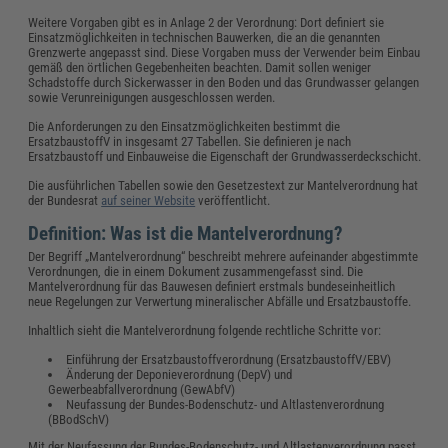
Weitere Vorgaben gibt es in Anlage 2 der Verordnung: Dort definiert sie
Einsatzmöglichkeiten in technischen Bauwerken, die an die genannten
Grenzwerte angepasst sind. Diese Vorgaben muss der Verwender beim Einbau
gemäß den örtlichen Gegebenheiten beachten. Damit sollen weniger
Schadstoffe durch Sickerwasser in den Boden und das Grundwasser gelangen
sowie Verunreinigungen ausgeschlossen werden.
Die Anforderungen zu den Einsatzmöglichkeiten bestimmt die
ErsatzbaustoffV in insgesamt 27 Tabellen. Sie definieren je nach
Ersatzbaustoff und Einbauweise die Eigenschaft der Grundwasserdeckschicht.
Die ausführlichen Tabellen sowie den Gesetzestext zur Mantelverordnung hat
der Bundesrat
auf seiner Website
veröffentlicht.
Definition: Was ist die Mantelverordnung?
Der Begriff „Mantelverordnung“ beschreibt mehrere aufeinander abgestimmte
Verordnungen, die in einem Dokument zusammengefasst sind. Die
Mantelverordnung für das Bauwesen definiert erstmals bundeseinheitlich
neue Regelungen zur Verwertung mineralischer Abfälle und Ersatzbaustoffe.
Inhaltlich sieht die Mantelverordnung folgende rechtliche Schritte vor:
Einführung der Ersatzbaustoffverordnung (ErsatzbaustoffV/EBV)
Änderung der Deponieverordnung (DepV) und
Gewerbeabfallverordnung (GewAbfV)
Neufassung der Bundes-Bodenschutz- und Altlastenverordnung
(BBodSchV)
Mit der Neufassung der Bundes-Bodenschutz- und Altlastenverordnung passt