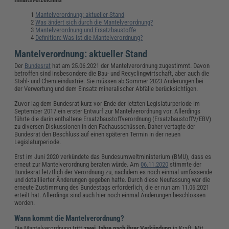
Mantelverordnung: aktueller Stand
Was ändert sich durch die Mantelverordnung?
Mantelverordnung und Ersatzbaustoffe
Definition: Was ist die Mantelverordnung?
Mantelverordnung: aktueller Stand
Der
Bundesrat
hat am 25.06.2021 der Mantelverordnung zugestimmt. Davon
betroffen sind insbesondere die Bau- und Recyclingwirtschaft, aber auch die
Stahl- und Chemieindustrie. Sie müssen ab Sommer 2023 Änderungen bei
der Verwertung und dem Einsatz mineralischer Abfälle berücksichtigen.
Zuvor lag dem Bundesrat kurz vor Ende der letzten Legislaturperiode im
September 2017 ein erster Entwurf zur Mantelverordnung vor. Allerdings
führte die darin enthaltene Ersatzbaustoffverordnung (ErsatzbaustoffV/EBV)
zu diversen Diskussionen in den Fachausschüssen. Daher vertagte der
Bundesrat den Beschluss auf einen späteren Termin in der neuen
Legislaturperiode.
Erst im Juni 2020 verkündete das Bundesumweltministerium (BMU), dass es
erneut zur Mantelverordnung beraten würde. Am
06.11.2020
stimmte der
Bundesrat letztlich der Verordnung zu, nachdem es noch einmal umfassende
und detaillierter Änderungen gegeben hatte. Durch diese Neufassung war die
erneute Zustimmung des Bundestags erforderlich, die er nun am 11.06.2021
erteilt hat. Allerdings sind auch hier noch einmal Änderungen beschlossen
worden.
Wann kommt die Mantelverordnung?
Die Mantelverordnung tritt
zwei Jahre nach ihrer Verkündung
in Kraft. Mit