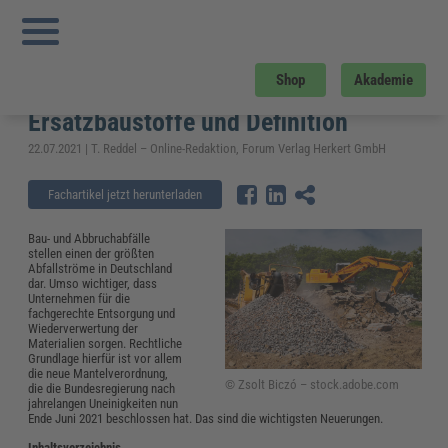
Sie sind hier:
Startseite
»
Fachwissen
»
Bau und Gebäudemanagement
»
Neue
Mantelverordnung beschlossen: Aktueller Stand, Ersatzbaustoffe und Definition
Neue Mantelverordnung
Shop
Akademie
beschlossen: Aktueller Stand,
Ersatzbaustoffe und Definition
22.07.2021 | T. Reddel – Online-Redaktion, Forum Verlag Herkert GmbH
Fachartikel jetzt herunterladen
Bau- und Abbruchabfälle
stellen einen der größten
Abfallströme in Deutschland
dar. Umso wichtiger, dass
Unternehmen für die
fachgerechte Entsorgung und
Wiederverwertung der
Materialien sorgen. Rechtliche
Grundlage hierfür ist vor allem
die neue Mantelverordnung,
© Zsolt Biczó – stock.adobe.com
die die Bundesregierung nach
jahrelangen Uneinigkeiten nun
Ende Juni 2021 beschlossen hat. Das sind die wichtigsten Neuerungen.
Inhaltsverzeichnis