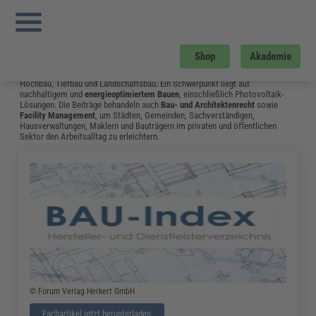
Sie sind hier:
Startseite
»
Fachwissen
»
Bau und Gebäudemanagement
»
Bim7d
»
Seite 10
Bau und Gebäudemanagement
Shop
Akademie
Vom Neubau bis hin zum Umgang mit Bauschäden: Das Fachwissen aus dem
Bereich Bau & Gebäudemanagement unterstützt Fachleute in Bauplanung,
Hochbau, Tiefbau und Landschaftsbau. Ein Schwerpunkt liegt auf
nachhaltigem und
energieoptimiertem Bauen
, einschließlich Photovoltaik-
Lösungen. Die Beiträge behandeln auch
Bau- und Architektenrecht
sowie
Facility Management
, um Städten, Gemeinden, Sachverständigen,
Hausverwaltungen, Maklern und Bauträgern im privaten und öffentlichen
Sektor den Arbeitsalltag zu erleichtern.
© Forum Verlag Herkert GmbH
Fachartikel jetzt herunterladen