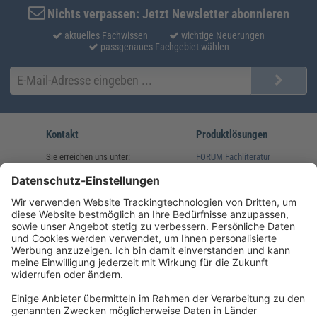
Nichts verpassen: Jetzt Newsletter abonnieren
aktuelles Fachwissen
wichtige Neuerungen
passgenaues Fachgebiet wählen
Kontakt
Produktlösungen
Sie erreichen uns unter:
FORUM Fachliteratur
AKADEMIE HERKERT
(08233) 38 11 23
Unsere Marken
service@forum-verlag.com
Mo-Do 07:30 - 17:00 Uhr
Fr 07:30 - 15:00 Uhr
Folgen Sie uns