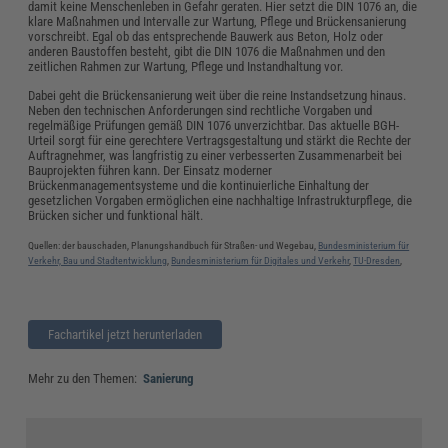
damit keine Menschenleben in Gefahr geraten. Hier setzt die DIN 1076 an, die
klare Maßnahmen und Intervalle zur Wartung, Pflege und Brückensanierung
vorschreibt. Egal ob das entsprechende Bauwerk aus Beton, Holz oder
anderen Baustoffen besteht, gibt die DIN 1076 die Maßnahmen und den
zeitlichen Rahmen zur Wartung, Pflege und Instandhaltung vor.
Dabei geht die Brückensanierung weit über die reine Instandsetzung hinaus.
Neben den technischen Anforderungen sind rechtliche Vorgaben und
regelmäßige Prüfungen gemäß DIN 1076 unverzichtbar. Das aktuelle BGH-
Urteil sorgt für eine gerechtere Vertragsgestaltung und stärkt die Rechte der
Auftragnehmer, was langfristig zu einer verbesserten Zusammenarbeit bei
Bauprojekten führen kann. Der Einsatz moderner
Brückenmanagementsysteme und die kontinuierliche Einhaltung der
gesetzlichen Vorgaben ermöglichen eine nachhaltige Infrastrukturpflege, die
Brücken sicher und funktional hält.
Quellen: der bauschaden, Planungshandbuch für Straßen- und Wegebau,
Bundesministerium für
Verkehr, Bau und Stadtentwicklung
,
Bundesministerium für Digitales und Verkehr
,
TU-Dresden
,
Fachartikel jetzt herunterladen
Mehr zu den Themen:
Sanierung