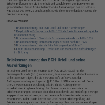
Gleichzeitig unterstreicht die DIN 1076 die Notwendigkeit regelmäßiger
Brückenprüfungen, um die Sicherheit und Langlebigkeit von Bauwerken zu
gewährleisten. Dieser Artikel beleuchtet die Auswirkungen des BGH-Urteils,
was es zur DIN 1076 zu beachten gibt sowie die entscheidenden Aspekte der
Brückensanierung.
Inhaltsverzeichnis
Brückensanierung: das BGH-Urteil und seine Auswirkungen
Regelmäßige Prüfungen nach DIN 1076 als Basis für eine erfolgreiche
Brückensanierung
Brückensanierung: Checkliste Schadensmerkmale nach DIN 1076
Brückensanierung: Instandsetzungszeitpunkt nach DIN 1076
Brückensanierung: Wer darf die Prüfungen durchführen?
Fazit: Brückensanierung – rechtliche und technische Anforderungen
im Einklang
Brückensanierung: das BGH-Urteil und seine
Auswirkungen
Mit seinem Urteil vom 15. Februar 2024 (Az. VII ZR 42/22) hat der
Bundesgerichtshofs (BGH) entschieden, dass eine Vertragsstrafenklauseln in
Einheitspreisverträgen, die die Vertragsstrafe auf 5 Prozent der
Auftragssumme begrenzt, gemäß § 307 Abs. 1 BGB unwirksam ist. Diese
Grenze wurde nun als unzulässig erklärt, da sie Auftragnehmer
unverhältnismäßig benachteiligt. Für Bauvorhaben, insbesondere bei
Brückensanierungen, bedeutet dies, dass bestehende und zukünftige Verträge
angepasst werden müssen, um den neuen rechtlichen Anforderungen zu
entsprechen. In der Praxis betrifft das Urteil neben Brückenprüfung und
Brückensanierung auch Verträge zur Bauwerksprüfung und zur regelmäßigen