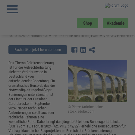
Sie sind hier:
Startseite
»
Fachwissen
»
Bau und Gebäudemanagement
»
Brückensanierung: regelmäßige Prüfungen nach DIN 1076
Brückensanierung: regelmäßige
Shop
Akademie
Prüfungen nach DIN 1076
28.10.2024 | S.Horsch / J. Morelli – Online-Redaktion, FORUM VERLAG HERKERT
Fachartikel jetzt herunterladen
Das Thema Brückensanierung
ist für die Aufrechterhaltung
sicherer Verkehrswege in
Deutschland von
entscheidender Bedeutung. Ein
dramatisches Beispiel, das die
Notwendigkeit regelmäßiger
Sanierungen unterstreicht, ist
der Einsturz der Dresdner
Carolabrücke im September
© Pierre Antoine Laine –
2024. Neben technischen
stock.adobe.com
Anforderungen spielt auch der
rechtliche Rahmen eine
wesentliche Rolle. Dabei bringt das jüngste Urteil des Bundesgerichtshofs
(BGH) vom 15. Februar 2024 (Az. VII ZR 42/22), erhebliche Konsequenzen für
Vertragsklauseln bei Bauprojekten im Bereich der Brückensanierung.