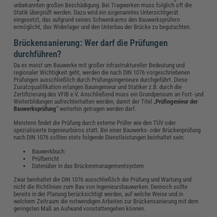
unbekannten großen Beschädigung. Bei Tragwerken muss folglich oft die
Statik überprüft werden. Dazu wird ein sogenanntes Untersichtgerät
eingesetzt, das aufgrund seines Schwenkarms den Bauwerksprüfern
ermöglicht, das Widerlager und den Unterbau der Brücke zu begutachten.
Brückensanierung: Wer darf die Prüfungen
durchführen?
Da es meist um Bauwerke mit großer infrastruktureller Bedeutung und
regionaler Wichtigkeit geht, werden die nach DIN 1076 vorgeschriebenen
Prüfungen ausschließlich durch Prüfungsingenieure durchgeführt. Diese
Zusatzqualifikation erlangen Bauingenieur und Statiker z.B. durch die
Zertifizierung des VFIB e.V. Anschließend muss ein Grundpensum an Fort- und
Weiterbildungen aufrechterhalten werden, damit der Titel „
Prüfingenieur der
Bauwerksprüfung
“ weiterhin getragen werden darf.
Meistens findet die Prüfung durch externe Prüfer wie den TÜV oder
spezialisierte Ingenieurbüros statt. Bei einer Bauwerks- oder Brückenprüfung
nach DIN 1076 sollten stets folgende Dienstleistungen beinhaltet sein:
Bauwerkbuch
Prüfbericht
Datenüber in das Brückenmanagementsystem
Zwar beinhaltet die DIN 1076 ausschließlich die Prüfung und Wartung und
nicht die Richtlinien zum Bau von Ingenieursbauwerken. Dennoch sollte
bereits in der Planung berücksichtigt werden, auf welche Weise und in
welchem Zeitraum die notwendigen Arbeiten zur Brückensanierung mit dem
geringsten Maß an Aufwand vonstattengehen können.