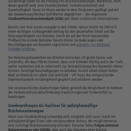
sie wichtige Daten für die Planung von Brückensanierungen
. Merkmale, nach
denen geprüft wird, sind: Standsicherheit, Verkehrssicherheit und
Dauerhaftigkeit. Diese Ist-Werte werden in dem Programm gepflegt und mit
den bauwerkspezifischen Soll-Werten abgeglichen – die allgemeine
Straßeninformationsdatenbank (ASB)
gibt dabei zusätzliche Informationen.
Bereits seit ihrer ersten Ausgabe in den 1930er Jahren leistet die DIN1076
einen wichtigen vorbeugenden Beitrag für den dauerhaften Erhalt und die
Nutzungsfähigkeit von Brücken. Durch die auf der Norm basierenden
Prüfberichte können Betreiber bereits kleine Veränderungen oder
Beschädigungen am Bauwerk registrieren und
präventiv vor größeren
Schäden schützen
.
Bei Belastungsbauwerken wie Brücken herrschen oft große Spann- und
Zerrkräfte, die dazu führen können, dass sich Schäden flächig und in der Tiefe
weiter ausbreiten und so unbemerkt zur Destabilisierung des Bauwerks führen
können. Derartige Beschädigungen zu beheben, kostet neben einem hohen
Maß an Material vor allem Zeit und Geld – oft muss das entsprechende
Ingenieurbauwerk vorübergehend gesperrt und umfahren werden.
Die verantwortlichen Baulastträger haben generell die Möglichkeit im Rahmen
der Verkehrsinfrastrukturförderung staatlich-regionale Fördermittel zu
beantragen.
Sonderprüfungen als Auslöser für außerplanmäßige
Brückensanierungen
Wenn eine Sonderprüfung notwendig wird, ereignete sich zuvor meist ein
außerplanmäßiges Event oder ein besonderer Anlass, der möglicherweise
eine sofortige Brückensanierung erfordert. Darunter fallen
Folgen extremer
Naturereignisse oder Unfälle
, aber auch das Erkennen einer bislang