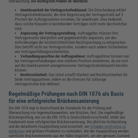
Überwachung.
Die wichtigsten Punkte im Überblick:
Unwirksamkeit der Vertragsstrafenklausel:
Die Entscheidung erklärt
Vertragsstrafenklauseln, die eine Begrenzung der Vertragsstrafe auf 5
Prozent der Auftragssumme vorsehen, für unwirksam. Dies bedeutet,
dass solche Klauseln in bestehenden Verträgen nicht mehr durchsetzbar
sind.
Anpassung der Vertragsgestaltung:
Auftraggeber müssen ihre
Vertragsmuster überprüfen und gegebenenfalls anpassen, um den
Anforderungen der höchstrichterlichen Rechtsprechung zu entsprechen.
Dies betrifft nicht nur Vertragsstrafen, sondern auch andere Sicherheiten
wie Vertragserfüllungssicherheiten.
Verhandlungsposition der Auftragnehmer:
Auftragnehmer können nun
bei Vertragsverhandlungen eine stärkere Position einnehmen, da sie sich
auf die Unwirksamkeit unangemessener Vertragsstrafenklauseln berufen
können.
Rechtssicherheit:
Das Urteil schafft Klarheit und Rechtssicherheit für
beide Vertragsparteien, indem es die Grenzen für zulässige
Vertragsstrafen klar definiert.
Regelmäßige Prüfungen nach DIN 1076 als Basis
für eine erfolgreiche Brückensanierung
Die DIN 1076 legt in Deutschland die Standards für die Prüfung und
Überwachung von Ingenieurbauwerken, wie Brücken, fest. Die regelmäßige
Brückenprüfung, wie sie die DIN 1076 in Deutschland vorschreibt, bildet das
Fundament einer erfolgreichen Brückensanierung. Die jährliche Sichtprüfung
und die detaillierte Hauptprüfung sind essentiell, um
Schäden rechtzeitig zu
entdecken
und größere Probleme zu verhindern. Bei der Hauptprüfung werden
sämtliche Brückenelemente aus der Nähe inspiziert, um den genauen Zustand