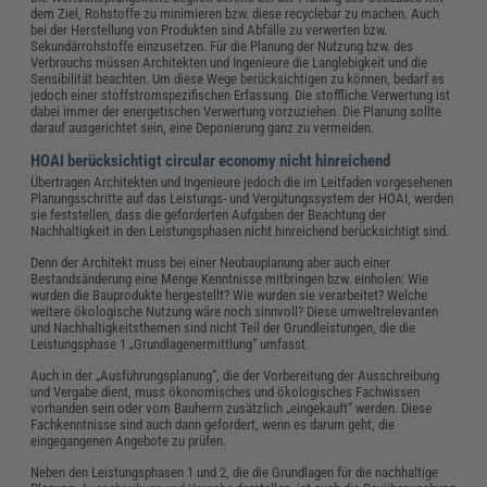
dem Ziel, Rohstoffe zu minimieren bzw. diese recyclebar zu machen. Auch
bei der Herstellung von Produkten sind Abfälle zu verwerten bzw.
Sekundärrohstoffe einzusetzen. Für die Planung der Nutzung bzw. des
Verbrauchs müssen Architekten und Ingenieure die Langlebigkeit und die
Sensibilität beachten. Um diese Wege berücksichtigen zu können, bedarf es
jedoch einer stoffstromspezifischen Erfassung. Die stoffliche Verwertung ist
dabei immer der energetischen Verwertung vorzuziehen. Die Planung sollte
darauf ausgerichtet sein, eine Deponierung ganz zu vermeiden.
HOAI berücksichtigt circular economy nicht hinreichend
Übertragen Architekten und Ingenieure jedoch die im Leitfaden vorgesehenen
Planungsschritte auf das Leistungs- und Vergütungssystem der HOAI, werden
sie feststellen, dass die geforderten Aufgaben der Beachtung der
Nachhaltigkeit in den Leistungsphasen nicht hinreichend berücksichtigt sind.
Denn der Architekt muss bei einer Neubauplanung aber auch einer
Bestandsänderung eine Menge Kenntnisse mitbringen bzw. einholen: Wie
wurden die Bauprodukte hergestellt? Wie wurden sie verarbeitet? Welche
weitere ökologische Nutzung wäre noch sinnvoll? Diese umweltrelevanten
und Nachhaltigkeitsthemen sind nicht Teil der Grundleistungen, die die
Leistungsphase 1 „Grundlagenermittlung“ umfasst.
Auch in der „Ausführungsplanung“, die der Vorbereitung der Ausschreibung
und Vergabe dient, muss ökonomisches und ökologisches Fachwissen
vorhanden sein oder vom Bauherrn zusätzlich „eingekauft“ werden. Diese
Fachkenntnisse sind auch dann gefordert, wenn es darum geht, die
eingegangenen Angebote zu prüfen.
Neben den Leistungsphasen 1 und 2, die die Grundlagen für die nachhaltige