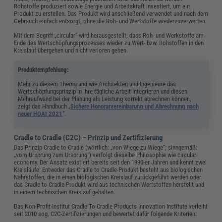
Rohstoffe produziert sowie Energie und Arbeitskraft investiert, um ein
Produkt zu erstellen. Das Produkt wird anschließend verwendet und nach dem
Gebrauch einfach entsorgt, ohne die Roh- und Wertstoffe wiederzuverwerten.
Mit dem Begriff „circular“ wird herausgestellt, dass Roh- und Werkstoffe am
Ende des Wertschöpfungsprozesses wieder zu Wert- bzw. Rohstoffen in den
Kreislauf übergehen und nicht verloren gehen.
Produktempfehlung:
Mehr zu diesem Thema und wie Architekten und Ingenieure das
Wertschöpfungsprinzip in ihre tägliche Arbeit integrieren und diesen
Mehraufwand bei der Planung als Leistung korrekt abrechnen können,
zeigt das Handbuch „
Sichere Honorarvereinbarung und Abrechnung nach
neuer HOAI 2021
“.
Cradle to Cradle (C2C) – Prinzip und Zertifizierung
Das Prinzip Cradle to Cradle (wörtlich: „von Wiege zu Wiege“; sinngemäß:
„vom Ursprung zum Ursprung“) verfolgt dieselbe Philosophie wie circular
economy. Der Ansatz existiert bereits seit den 1990-er Jahren und kennt zwei
Kreisläufe: Entweder das Cradle to Cradle-Produkt besteht aus biologischen
Nährstoffen, die in einen biologischen Kreislauf zurückgeführt werden oder
das Cradle to Cradle-Produkt wird aus technischen Wertstoffen herstellt und
in einem technischen Kreislauf gehalten.
Das Non-Profit-Institut Cradle To Cradle Products Innovation Institute verleiht
seit 2010 sog. C2C-Zertifizierungen und bewertet dafür folgende Kriterien: