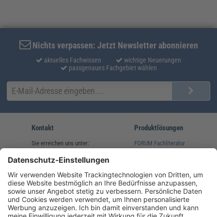
Nichts verpassen: Jetzt Newsletter abonnieren
aktuelles Fachwissen
wichtige Neuerungen
passgenaues Fachgebiet wählen
Kontakt
Produktlösungen
Sie erreichen uns unter:
FORUM Fachliteratur
AKADEMIE HERKERT
(08233) 38 11 23
Unsere Marken
service@forum-verlag.com
Mo-Do 07:30 - 17:00 Uhr
Fr 07:30 - 15:00 Uhr
Folgen Sie uns