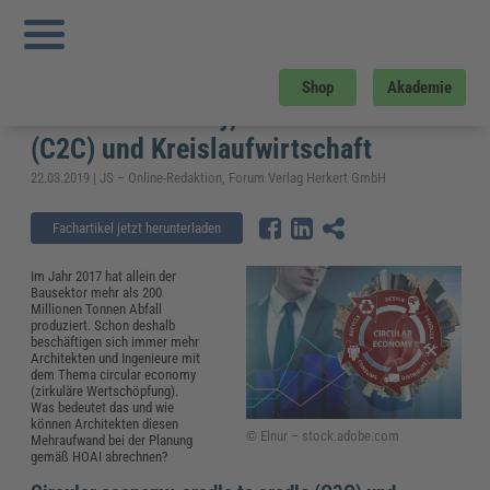
Sie sind hier:
Startseite
»
Fachwissen
»
Bau und Gebäudemanagement
»
Nachhaltiges Bauen und HOAI: Circular economy, cradle to cradle (C2C) und
Kreislaufwirtschaft
Nachhaltiges Bauen und HOAI:
Shop
Akademie
Circular economy, cradle to cradle
(C2C) und Kreislaufwirtschaft
22.03.2019 | JS – Online-Redaktion, Forum Verlag Herkert GmbH
Fachartikel jetzt herunterladen
Im Jahr 2017 hat allein der
Bausektor mehr als 200
Millionen Tonnen Abfall
produziert. Schon deshalb
beschäftigen sich immer mehr
Architekten und Ingenieure mit
dem Thema circular economy
(zirkuläre Wertschöpfung).
Was bedeutet das und wie
können Architekten diesen
© Elnur – stock.adobe.com
Mehraufwand bei der Planung
gemäß HOAI abrechnen?