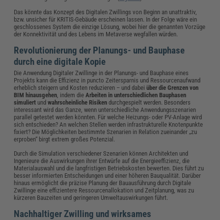
Das könnte das Konzept des Digitalen Zwillings von Beginn an unattraktiv,
bzw. unsicher für KRITIS-Gebäude erscheinen lassen. In der Folge wäre ein
geschlossenes System die einzige Lösung, wobei hier die genannten Vorzüge
der Konnektivität und des Lebens im Metaverse wegfallen würden.
Revolutionierung der Planungs- und Bauphase
durch eine digitale Kopie
Die Anwendung Digitaler Zwillinge in der Planungs- und Bauphase eines
Projekts kann die Effizienz in puncto Zeitersparnis und Ressourcenaufwand
erheblich steigern und Kosten reduzieren – und dabei
über die Grenzen von
BIM hinausgehen
, indem die
Arbeiten in unterschiedlichen Bauphasen
simuliert
und
wahrscheinliche Risiken
durchgespielt werden. Besonders
interessant wird das Ganze, wenn unterschiedliche Anwendungsszenarien
parallel getestet werden könnten. Für welche Heizungs- oder PV-Anlage wird
sich entschieden? An welchen Stellen werden infrastrukturelle Knotenpunkte
fixiert? Die Möglichkeiten bestimmte Szenarien in Relation zueinander „zu
erproben“ birgt extrem großes Potenzial.
Durch die Simulation verschiedener Szenarien können Architekten und
Ingenieure die Auswirkungen ihrer Entwürfe auf die Energieeffizienz, die
Materialauswahl und die langfristigen Betriebskosten bewerten. Dies führt zu
besser informierten Entscheidungen und einer höheren Bauqualität. Darüber
hinaus ermöglicht die präzise Planung der Bauausführung durch Digitale
Zwillinge eine effizientere Ressourcenallokation und Zeitplanung, was zu
kürzeren Bauzeiten und geringeren Umweltauswirkungen führt.
Nachhaltiger Zwilling und wirksames