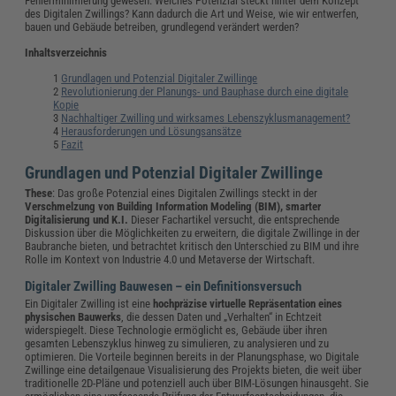
Fehlerminimierung gewesen. Welches Potenzial steckt hinter dem Konzept
des Digitalen Zwillings? Kann dadurch die Art und Weise, wie wir entwerfen,
bauen und Gebäude betreiben, grundlegend verändert werden?
Inhaltsverzeichnis
Grundlagen und Potenzial Digitaler Zwillinge
Revolutionierung der Planungs- und Bauphase durch eine digitale
Kopie
Nachhaltiger Zwilling und wirksames Lebenszyklusmanagement?
Herausforderungen und Lösungsansätze
Fazit
Grundlagen und Potenzial Digitaler Zwillinge
These
: Das große Potenzial eines Digitalen Zwillings steckt in der
Verschmelzung von Building Information Modeling (BIM), smarter
Digitalisierung und K.I.
Dieser Fachartikel versucht, die entsprechende
Diskussion über die Möglichkeiten zu erweitern, die digitale Zwillinge in der
Baubranche bieten, und betrachtet kritisch den Unterschied zu BIM und ihre
Rolle im Kontext von Industrie 4.0 und Metaverse der Wirtschaft.
Digitaler Zwilling Bauwesen – ein Definitionsversuch
Ein Digitaler Zwilling ist eine
hochpräzise virtuelle Repräsentation eines
physischen Bauwerks
, die dessen Daten und „Verhalten“ in Echtzeit
widerspiegelt. Diese Technologie ermöglicht es, Gebäude über ihren
gesamten Lebenszyklus hinweg zu simulieren, zu analysieren und zu
optimieren. Die Vorteile beginnen bereits in der Planungsphase, wo Digitale
Zwillinge eine detailgenaue Visualisierung des Projekts bieten, die weit über
traditionelle 2D-Pläne und potenziell auch über BIM-Lösungen hinausgeht. Sie