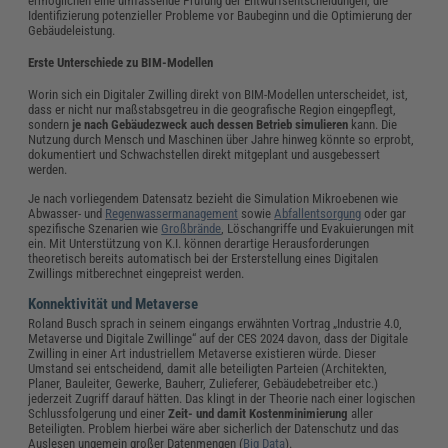
ermöglichen eine umfassende Prüfung der Entwurfsentscheidungen, die
Identifizierung potenzieller Probleme vor Baubeginn und die Optimierung der
Gebäudeleistung.
Erste Unterschiede zu BIM-Modellen
Worin sich ein Digitaler Zwilling direkt von BIM-Modellen unterscheidet, ist,
dass er nicht nur maßstabsgetreu in die geografische Region eingepflegt,
sondern
je nach Gebäudezweck auch dessen Betrieb simulieren
kann. Die
Nutzung durch Mensch und Maschinen über Jahre hinweg könnte so erprobt,
dokumentiert und Schwachstellen direkt mitgeplant und ausgebessert
werden.
Je nach vorliegendem Datensatz bezieht die Simulation Mikroebenen wie
Abwasser- und
Regenwassermanagement
sowie
Abfallentsorgung
oder gar
spezifische Szenarien wie
Großbrände
, Löschangriffe und Evakuierungen mit
ein. Mit Unterstützung von K.I. können derartige Herausforderungen
theoretisch bereits automatisch bei der Ersterstellung eines Digitalen
Zwillings mitberechnet eingepreist werden.
Konnektivität und Metaverse
Roland Busch sprach in seinem eingangs erwähnten Vortrag „Industrie 4.0,
Metaverse und Digitale Zwillinge“ auf der CES 2024 davon, dass der Digitale
Zwilling in einer Art industriellem Metaverse existieren würde. Dieser
Umstand sei entscheidend, damit alle beteiligten Parteien (Architekten,
Planer, Bauleiter, Gewerke, Bauherr, Zulieferer, Gebäudebetreiber etc.)
jederzeit Zugriff darauf hätten. Das klingt in der Theorie nach einer logischen
Schlussfolgerung und einer
Zeit- und damit Kostenminimierung
aller
Beteiligten. Problem hierbei wäre aber sicherlich der Datenschutz und das
Auslesen ungemein großer Datenmengen (
Big Data
).