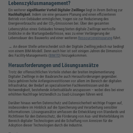
Lebenszyklusmanagement?
Ein weiterer
signifikanter Vorteil Digitaler Zwillinge
liegt in ihrem Beitrag zur
Nachhaltigkeit
. Indem sie eine genauere Planung und einen effizienteren
Betrieb von Gebäuden ermöglichen, tragen sie zur Reduzierung des
Energieverbrauchs und der CO
-Emissionen bei. Über den gesamten
2
Lebenszyklus eines Gebäudes hinweg bieten digitale Zwillinge wertvolle
Einblicke in die Wartungsbedürfnisse, was zu einer Verlängerung der
Lebensdauer des Bauwerks und einer weiteren
Ressourceneinsparung
führt.
→ An dieser Stelle unterscheidet sich der Digitale Zwilling jedoch nur bedingt
von einem BIM-Modell. Denn auch hier ist seit einigen Jahren die Dimension
des Facility-Managements (
BIM7D
) hinzugekommen.
Herausforderungen und Lösungsansätze
Trotz der offensichtlichen Vorteile stehen der breiten Implementierung
Digitaler Zwillinge in der Baubranche auch Herausforderungen gegenüber.
Dazu gehören hohe Anfangsinvestitionen vor allem im Bereich der digitalen
Infrastruktur, der Bedarf an spezialisierten Fachkenntnissen und die
Notwendigkeit, bestehende Arbeitsabläufe anzupassen – wobei dies bei einer
erhöhten Nachfrage letztendlich zu SaaS-Lösungen führen wird.
Darüber hinaus werfen Datenschutz und Datensicherheit wichtige Fragen auf,
insbesondere im Hinblick auf die Speicherung und Verarbeitung sensibler
Informationen. Lösungsansätze umfassen die Entwicklung von Standards und
Richtlinien für den Datenschutz, die Förderung von Aus- und Weiterbildung im
Bereich digitaler Technologien und die Schaffung von Anreizen für die
Adoption dieser Technologien durch die Industrie.