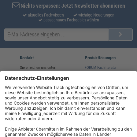
Nichts verpassen: Jetzt Newsletter abonnieren
aktuelles Fachwissen
wichtige Neuerungen
passgenaues Fachgebiet wählen
Kontakt
Produktlösungen
Sie erreichen uns unter:
FORUM Fachliteratur
AKADEMIE HERKERT
(08233) 38 11 23
Unsere Marken
service@forum-verlag.com
Mo-Do 07:30 - 17:00 Uhr
Fr 07:30 - 15:00 Uhr
Folgen Sie uns