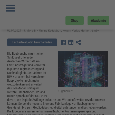
Sie sind hier:
Startseite
»
Fachwissen
»
Bau und Gebäudemanagement
»
Die
transformative Kraft Digitaler Zwillinge in der Baubranche
Die transformative Kraft Digitaler
Shop
Akademie
Zwillinge in der Baubranche
05.04.2024 | J. Morelli – Online Redaktion, Forum Verlag Herkert GmbH
Fachartikel jetzt herunterladen
Die Baubranche nimmt eine
Schlüsselrolle in der
deutschen Wirtschaft ein:
Leistungsträger und Vorreiter
in puncto Digitalisierung und
Nachhaltigkeit. Seit Jahren ist
BIM vor allem bei komplexen
Bauprojekten nicht mehr
wegzudenken und erweitert
das 3-D-Modell stetig um
KI-generiert
weitere Dimensionen. Roland
Busch sprach auf der CES 2024
davon, wie Digitale Zwillinge Industrie und Wirtschaft weiter revolutionieren
können. So sei die neueste Siemens Fabrikanlage vor Baubeginn vom
Grundstein bis zum Gebäudebetrieb digital entstanden und betrieben worden.
Die Ergebnisse wären verhältnismäßig hohe Kosteneinsparungen und