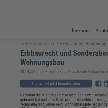
Über uns
Prod
Arbeitsschutz
Arbeitsschutz
Arbeitsschutz
Sie sind hier:
Startseite
»
Fachwissen
»
Bau und Gebäudemanage
Erbbaurecht und Sonderabsc
Fachpublikationen & Arbeitshilfen
Bildung und Erziehung
Bildung und Erziehung
Weiterbildungen (AKADEMIE HERKERT)
Wohnungsbau
Arbeitssicherheit & Gesundheitsschutz
Assistenz & Office-Management
Baurecht & Architektenrecht
Energie und Umwelt
Energie und Umwelt
Arbeitsschutz & Brandschutz
Bau, Immobilien & Gebäudemanagement
Bildung und Erziehung
Brandschutz
Energieoptimiertes & klimaneutrales Bauen
23.10.2018 | JS – Online-Redaktion, Forum Verlag Herk
Kommunales
Kommunales
Fachpublikationen & Arbeitshilfen
Nachhaltiges Planen
Fachartikel jetzt herunterladen
Reisekosten und Finanzen
Reisekosten und Finanzen
Kinderschutz, Jugendhilfe & Inklusion
Datenschutz & IT-Recht
Elektrosicherheit
Datenschutz & IT-Sicherheit
Elektrosicherheit & Elektrotechnik
Energie und Umwelt
Nachdem die Mietpreisbremse nicht den gewünschten E
Fachpublikationen & Arbeitshilfen
gebracht hat und es in Deutschland weiterhin zu wenig
Wohnraum gibt, wurde beim Wohngipfel Ende Septembe
Weiterbildungen (AKADEMIE HERKERT)