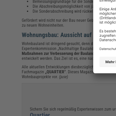
Bemessungsgrundlage für die Sonder-AfA sind An
Die Abschreibungsmöglichkeit von jährlich 2 % bl
Die Sonderabschreibung wird rückwirkend zum 31
Gefördert wird nicht nur der Bau neuer Gebäude, sond
zu neuen Wohneinheiten.
Wohnungsbau: Aussicht auf 2019
Wohnbauland ist dringend gesucht, denn das ist die Vo
Expertenkommission „Nachhaltige Baulandmobilisierung
Maßnahmen zur Verbesserung der Baulandbereitstellu
entwickelt werden. Das Ziel ist es, eine nachhaltige Bau
Alle aktuellen Entwicklungen diesbezüglich sowie zum
Fachmagazin
„QUARTIER“
. Dieses Magazin informiert 
Wohnbauprojekte vor.
(juse)
Sichern Sie sich regelmäßig Expertenwissen zum 
Quartier