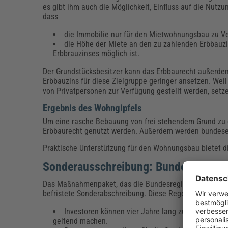
es gibt ihm auch die Möglichkeit, Einfluss auf die Nutz
dass
die Immobilie nur für den Mietwohnungsbau zu Ver
die Höhe der Miete an den zu zahlenden Erbbauzi
Erbbrauzinses möglich ist.
Der Grundstücksbesitzer kann das Erbbaurecht außerdem
Erbbauzins für diese Zielgruppe geringer ansetzen. We
von Privatpersonen zur Verfügung gestellt werden, setze
Ergebnis des Wohngipfels
Um eine rasche Bebauung von frei stehendem Grund zu 
Erbbaurecht genutzt werden. Außerdem werden bundes
Praktische Unterstützung für den Wohnungsbau bietet d
Sonderausschreibung: Bundeskabinet
Das Maßnahmenpaket, das die Bundesregierung mit Länd
befristete Sonderabschreibung. Diese Regelung beinhal
Investoren können vier Jahre lang zusätzlich jew
geltend machen.