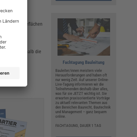
ratmeter.
g von Gewerbeflächen
rung hat deshalb die
chläge für
Fachtagung Bauleitung
ungsverfahren
Bauleiter/innen meistern viele
Herausforderungen und haben oft
auherren im
nur wenig Zeit. Auf unserer Online-
Live-Tagung informieren wir die
attraktive
Teilnehmenden deshalb über alles,
was für sie JETZT wichtig ist. Sie
erwarten praxisorientierte Vorträge
zu aktuell relevanten Themen aus
den Bereichen Baurecht, Bautechnik
und Management – ganz bequem
online.
FACHTAGUNG, DAUER 1 TAG