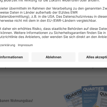
schaffungs- und Herstellungskosten bis maximal 3000 Euro pro Quad
eibt bestehen.
. August 2018 gewährt.
ern auch der Ausbau bestehender Dachgeschosse sowie die Umwidmun
raussetzung dafür, benötigten Wohnraum zu schaffen. Die Bundesregie
 und Bodenpolitik“ damit beauftragt, bis Sommer 2019
konkrete Vors
ng
zu erarbeiten. Es sollen einfachere Bauvorschriften und Genehmig
landbereitstellung zu schaffen.
 Wohnungsbau im Allgemeinen erfahren Architekten, Fachplaner und B
über
professionelles und kostensensibles Bauen
und stellt regelmäßig 
urbanen Wohnungsbau!