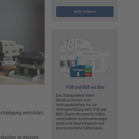
ualitätsmanagement, Hygiene & Arbeitsschutz
Personalmanagement
Mehr erfahren
hpublikationen & Arbeitshilfen
iterbildungen (AKADEMIE HERKERT)
ausmeister & Haustechnik
ergaberecht
VOB und BGB am Bau
Das Standardwerk bietet
Rechtssicherheit vom
Vertragsabschluss bis zur
Vertragserfüllung nach VOB und
schädigung entrichten.
BGB. Baurechtsexperten liefern
verständliche Kommentierungen,
praktische Musterklauseln und
praxisorientierte Fallbeispiele.
erkaufen zu müssen,