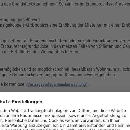
ung des Grundstücks zu nehmen. So kann er im Erbbaurechtsvertrag ver
fügung gestellt wird;
ns gekoppelt wird, sodass eine Erhöhung der Miete nur mit einer Erh
 gezielt nur an Baugemeinschaften oder soziale Einrichtungen verg
il Erbbaurechtsgrundstücke in den meisten Fällen von Städten und G
n die Beteiligten des Wohngipfels hier an.
ermöglichen und so möglichst schnell bezahlbaren Wohnraum zu schaf
eigene Grundstücke vergünstigt an Kommunen weitergegeben.
ie kostenlose
.
„Vertragsvorlage Bauüberwachung“
t beschließt Sonder-AfA
ern und Kommunen beim Wohngipfel 2018 geschnürt hat, beinhaltet 
tet Folgendes:
eils 5 % der Anschaffungs- und Herstellungskosten einer neuen Mietw