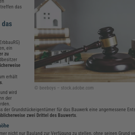
Klimaanpassung
Qualitätsmanagement
Praxismanagement, Abrechnung & Therapie
Q
gen
treffen das
Künstliche Intelligenz
Weiterbildungen (AKADEMIE HERKERT)
Fac
t das
We
Feuerwehr
H
Kommunales
Zoll und Export
(ErbbauRG)
Recht, Sicherheit & Ordnung
V
en, ein
Fachpublikationen & Arbeitshilfen
er zu
Weiterbildungen (AKADEMIE HERKERT)
dbesitzer
Zollverfahren & Zollvorschriften
licherweise
aum erhält
s
.
© beeboys – stock.adobe.com
 und wird
nn der
erden.
muss der Grundstückeigentümer für das Bauwerk eine angemessene Ent
üblicherweise zwei Drittel des Bauwerts
.
thöhe
er nicht nur Bauland zur Verfügung zu stellen, ohne seinen Grund v