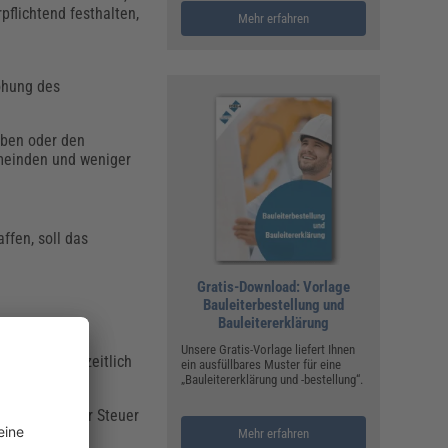
pflichtend festhalten,
Mehr erfahren
öhung des
eben oder den
emeinden und weniger
fen, soll das
Gratis-Download: Vorlage
Bauleiterbestellung und
Bauleitererklärung
Unsere Gratis-Vorlage liefert Ihnen
zudem eine zeitlich
ein ausfüllbares Muster für eine
„Bauleitererklärung und -bestellung“.
ohnung bei der Steuer
Mehr erfahren