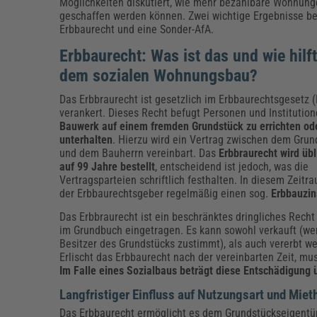
Erneuerbare Energien
Geschäftsführung
Pflegeleitung & Pflegepraxis
Möglichkeiten diskutiert, wie mehr bezahlbare Wohnun
geschaffen werden können. Zwei wichtige Ergebnisse be
Energie & Umwelt
Führung & Management
Gesundheit & Pflege
Kommunales
Erbbaurecht und eine Sonder-AfA.
Fachpublikationen & Arbeitshilfen
Erbbaurecht: Was ist das und wie hilf
Weiterbildungen (AKADEMIE HERKERT)
Bauhof
Künstliche Intelligenz
Personalwesen
dem sozialen Wohnungsbau?
Bau, Immobilien & Gebäudemanagement
Personal, Ausbildung & Recht
Reisekosten und Finanzen
Das Erbbraurecht ist gesetzlich im Erbbaurechtsgesetz 
Grünflächen
verankert. Dieses Recht befugt Personen und Institution
Weiterbildungen (AKADEMIE HERKERT)
Bauwerk auf einem fremden Grundstück zu errichten od
Verkehrsrecht
unterhalten
. Hierzu wird ein Vertrag zwischen dem Grun
Reisekosten & Finanzen
Zollabwicklung & Exportabwicklung
und dem Bauherrn vereinbart. Das
Erbbraurecht wird üb
Zoll & Export
auf 99 Jahre bestellt
, entscheidend ist jedoch, was die
Vertragsparteien schriftlich festhalten. In diesem Zeitr
der Erbbaurechtsgeber regelmäßig einen sog.
Erbbauzin
Das Erbbraurecht ist ein beschränktes dringliches Recht
im Grundbuch eingetragen. Es kann sowohl verkauft (we
Besitzer des Grundstücks zustimmt), als auch vererbt w
Erlischt das Erbbaurecht nach der vereinbarten Zeit, 
Im Falle eines Sozialbaus beträgt diese Entschädigung 
Langfristiger Einfluss auf Nutzungsart und Mie
Das Erbbaurecht ermöglicht es dem Grundstückseigentüm