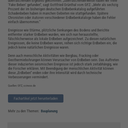
überraschenden Ergebnis gekommen: „Überraschenderweise haben wir viele
‘Fake Beben’ gefunden“, sagt Gottfried Grünthal vom GFZ. „Mehr als sechzig
Prozent der im bisherigen deutschen Erdbebenkatalog aufgeführten
Schadenbeben haben in manchen Gebieten nie stattgefunden. Spätere
Chronisten oder Autoren verschiedener Erdbebenkataloge haben die Fehler
einfach übernommen.“
Ereignisse wie Stürme, plötzliche Senkungen des Bodens und Berichte
entfernter starker Erdbeben wurden, wie sich nun herausstellte,
fälschlicherweise als lokale Erdbeben aufgezeichnet. Zu diesen natürlichen
Ereignissen, die keine Erdbeben waren, reihen sich richtige Erdbeben ein, die
jedoch keine natürlichen Ereignisse waren.
Denn auch menschliche Aktivitäten wie Bergbau, Fracking oder
Geothermiebohrungen können Verursacher von Erdbeben sein. Das Auftreten
dieser induzierten seismischen Ereignisse ist jedoch stark zeitabhängig, wie
die Forscher erklären. Mit Beendigung der menschlichen Aktivität können
diese „Erdbeben“ enden oder ihre Intensität wird durch technische
Verbesserungen vermindert.
Quellen: GFZ, scinexx.de
Fachartikel jetzt herunterladen
Mehr zu den Themen:
Bauplanung