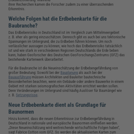
ihrer Recherchen kamen die Forscher zudem zu einer überraschenden
Erkenntnis.
Welche Folgen hat die Erdbebenkarte für die
Baubranche?
Das Erdbebenrisiko in Deutschland ist im Vergleich zum Mittelmeergebiet
z. B. eher als gering einzuschätzen. Dennoch gibt es auch bei uns tektonische
Spannungen im Untergrund, die zu Erdbeben führen können. Um noch
verlässlicher aussagen zu können, wie hoch das Erdbebenrisiko tatsächlich
ist und wie stark in verschiedenen Regionen Deutschlands die Erde beben
kann, haben Geoforscher des Deutschen GeoForschungsZentrums (GFZ) das
bestehende Kartenwerk überarbeitet.
Für die Baubranche ist die Neueinschätzung der Erdbebengefährdung von
großer Bedeutung: Sowohl bei der
Bauplanung
als auch bei der
Bauausführung
müssen Architekten und Bauleiter bautechnische
Besonderheiten beachten, wenn ein Gebäude oder andere Bauwerke in einem
Gebiet mit starken seismografischen Aktivitäten errichtet werden sollen.
Denn Veränderungen im Untergrund sind häufig Auslöser für Baumängel wie
z. B.
Setzungsrisse
.
Neue Erdbebenkarte dient als Grundlage für
Baunormen
Hinzu kommt, dass die neuen Erkenntnisse zur Erdbebengefährdung in
Deutschland in nationale und europäische Baunormen einfließen werden.
„Diese Neueinschätzung wird weitreichende wirtschaftliche Folgen haben“,
sagt Fabrice Cotton vom GFZ. So werden die aktualisierten Karten zum