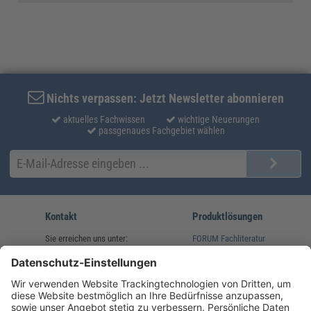
Nichts verpassen: Jetzt Newsletter abonnieren
aktuelles Fachwissen
wichtige Neuerungen
passgenaues Fachgebiet wählen
Kontakt
Produktlösungen
Sie erreichen uns unter:
FORUM Fachliteratur
AKADEMIE HERKERT
(08233) 38 11 23
Unsere Marken
service@forum-verlag.com
Mo-Do 07:30 - 17:00 Uhr