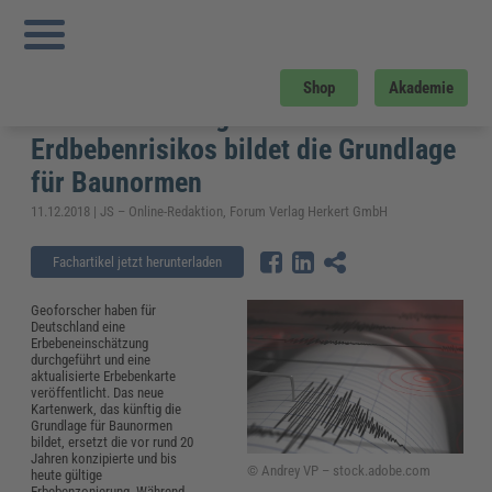
Sie sind hier:
Startseite
»
Fachwissen
»
Bau und Gebäudemanagement
»
Erdbebenkarte aktualisiert: Neueinschätzung des Erdbebenrisikos bildet die
Grundlage für Baunormen
Erdbebenkarte aktualisiert:
Shop
Akademie
Neueinschätzung des
Erdbebenrisikos bildet die Grundlage
für Baunormen
11.12.2018 | JS – Online-Redaktion, Forum Verlag Herkert GmbH
Fachartikel jetzt herunterladen
Geoforscher haben für
Deutschland eine
Erbebeneinschätzung
durchgeführt und eine
aktualisierte Erbebenkarte
veröffentlicht. Das neue
Kartenwerk, das künftig die
Grundlage für Baunormen
bildet, ersetzt die vor rund 20
Jahren konzipierte und bis
© Andrey VP – stock.adobe.com
heute gültige
Erbebenzonierung. Während