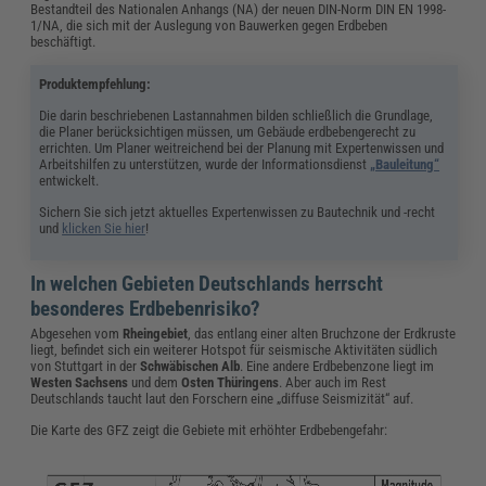
Bestandteil des Nationalen Anhangs (NA) der neuen DIN-Norm DIN EN 1998-
1/NA, die sich mit der Auslegung von Bauwerken gegen Erdbeben
beschäftigt.
Produktempfehlung:
Die darin beschriebenen Lastannahmen bilden schließlich die Grundlage,
die Planer berücksichtigen müssen, um Gebäude erdbebengerecht zu
errichten. Um Planer weitreichend bei der Planung mit Expertenwissen und
Arbeitshilfen zu unterstützen, wurde der Informationsdienst
„Bauleitung“
entwickelt.
Sichern Sie sich jetzt aktuelles Expertenwissen zu Bautechnik und -recht
und
klicken Sie hier
!
In welchen Gebieten Deutschlands herrscht
besonderes Erdbebenrisiko?
Abgesehen vom
Rheingebiet
, das entlang einer alten Bruchzone der Erdkruste
liegt, befindet sich ein weiterer Hotspot für seismische Aktivitäten südlich
von Stuttgart in der
Schwäbischen Alb
. Eine andere Erdbebenzone liegt im
Westen Sachsens
und dem
Osten Thüringens
. Aber auch im Rest
Deutschlands taucht laut den Forschern eine „diffuse Seismizität“ auf.
Die Karte des GFZ zeigt die Gebiete mit erhöhter Erdbebengefahr: