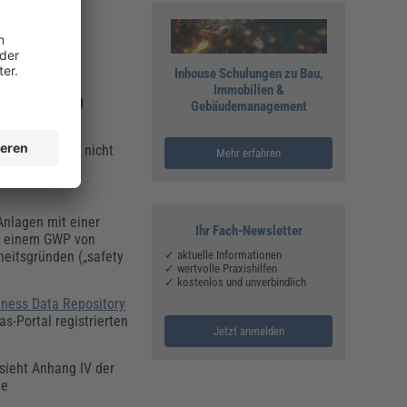
e
zu beachten:
Wartung und
Inhouse Schulungen zu Bau,
Immobilien &
Instandhaltung
Gebäudemanagement
verbote daher nicht
Mehr erfahren
Anlagen mit einer
Ihr Fach-Newsletter
it einem GWP von
✓ aktuelle Informationen
heitsgründen („safety
✓ wertvolle Praxishilfen
✓ kostenlos und unverbindlich
iness Data Repository
s-Portal registrierten
Jetzt anmelden
sieht Anhang IV der
he