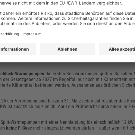
P von 2.500 oder mehr. Hier sind folgende
gestaffelte Serviceverbot
von Frischware (nicht verwendetes Kältemittel) mit GWP ≥ 2.500 für 
auch für recycelte Kältemittel mit GWP ≥ 2.500.
026 ist der Einsatz von Frischware mit GWP ≥ 2.500 für Wartung und 
 Kältemittel mit GWP ≥ 2.500.
unterhalb dieser 2.500er-Schwelle – für R410A greifen diese Service
nabhängig davon weiter betrieben werden.
onoblock-Wärmepumpen
die ersten Beschränkungen gelten. So sollen 
en der Gesetzgeber ab 2027 im Regelfall nur noch mit Kältemitteln m
orierte Kältemittel betrieben werden. Ausnahmen aus örtlichen Sicher
 26 der Verordnung sind bis zum 31. März jeden Jahres über das
Bus
 ist zusätzlich bis zum 30. April ein Prüfbericht durch einen im F-Ga
 Split-Wärmepumpen mit einer Nennleistung bis einschließlich 12 kW 
ich keine F-Gase
mehr eingesetzt werden dürfen – außer wenn örtlic