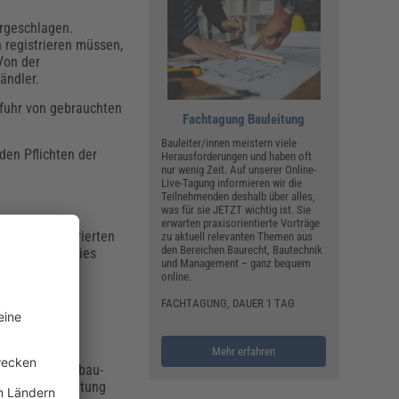
rgeschlagen.
 registrieren müssen,
Von der
ändler.
sfuhr von gebrauchten
Fachtagung Bauleitung
Bauleiter/innen meistern viele
den Pflichten der
Herausforderungen und haben oft
nur wenig Zeit. Auf unserer Online-
Live-Tagung informieren wir die
Teilnehmenden deshalb über alles,
was für sie JETZT wichtig ist. Sie
erwarten praxisorientierte Vorträge
n an teilfluorierten
zu aktuell relevanten Themen aus
den Bereichen Baurecht, Bautechnik
n verboten. Dies
und Management – ganz bequem
online.
Dies betrifft
FACHTAGUNG, DAUER 1 TAG
Mehr erfahren
eben. Eine Ausbau-
eben. Auch Wartung