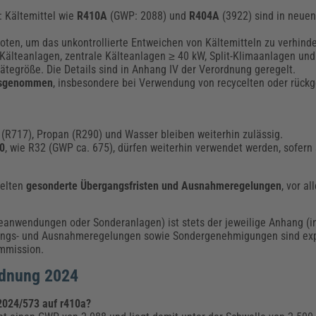
: Kältemittel wie
R410A
(GWP: 2088) und
R404A
(3922) sind in neue
oten, um das unkontrollierte Entweichen von Kältemitteln zu verhinde
e Kälteanlagen, zentrale Kälteanlagen ≥ 40 kW, Split-Klimaanlagen 
ätegröße. Die Details sind in Anhang IV der Verordnung geregelt.
usgenommen
, insbesondere bei Verwendung von recycelten oder rüc
R717), Propan (R290) und Wasser bleiben weiterhin zulässig.
50
, wie R32 (GWP ca. 675), dürfen weiterhin verwendet werden, sofern 
gelten
gesonderte Übergangsfristen und Ausnahmeregelungen
, vor a
rieanwendungen oder Sonderanlagen) ist stets der jeweilige Anhang (i
angs- und Ausnahmeregelungen sowie Sondergenehmigungen sind expl
ommission.
rdnung 2024
2024/573 auf r410a?