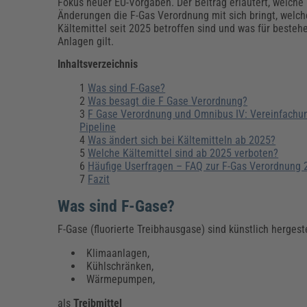
Erneuerbare Energien
Geschäftsführung
Pflegeleitung & Pflegepraxis
Fokus neuer EU-Vorgaben. Der Beitrag erläutert, welche
Änderungen die F-Gas Verordnung mit sich bringt, welch
Energie & Umwelt
Führung & Management
Gesundheit & Pflege
Kommunales
Kältemittel seit 2025 betroffen sind und was für besteh
Anlagen gilt.
Fachpublikationen & Arbeitshilfen
Weiterbildungen (AKADEMIE HERKERT)
Inhaltsverzeichnis
Bauhof
Künstliche Intelligenz
Personalwesen
Bau, Immobilien & Gebäudemanagement
Personal, Ausbildung & Recht
Reisekosten und Finanzen
Was sind F-Gase?
Grünflächen
Was besagt die F Gase Verordnung?
Weiterbildungen (AKADEMIE HERKERT)
F Gase Verordnung und Omnibus IV: Vereinfachun
Verkehrsrecht
Pipeline
Reisekosten & Finanzen
Zollabwicklung & Exportabwicklung
Was ändert sich bei Kältemitteln ab 2025?
Welche Kältemittel sind ab 2025 verboten?
Zoll & Export
Häufige Userfragen – FAQ zur F-Gas Verordnung 
Fazit
Was sind F-Gase?
F-Gase (fluorierte Treibhausgase) sind künstlich hergest
Klimaanlagen,
Kühlschränken,
Wärmepumpen,
als
Treibmittel