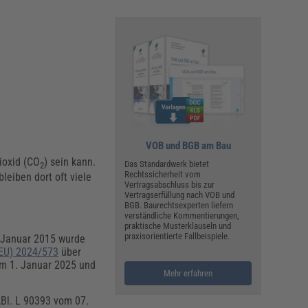
VOB und BGB am Bau
ioxid (CO
) sein kann.
Das Standardwerk bietet
2
Rechtssicherheit vom
leiben dort oft viele
Vertragsabschluss bis zur
Vertragserfüllung nach VOB und
BGB. Baurechtsexperten liefern
verständliche Kommentierungen,
praktische Musterklauseln und
praxisorientierte Fallbeispiele.
. Januar 2015 wurde
EU) 2024/573
über
em 1. Januar 2025 und
Mehr erfahren
ABl. L 90393 vom 07.