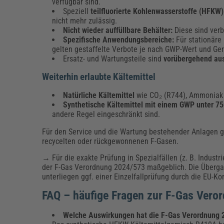
verfügbar sind.
Speziell
teilfluorierte Kohlenwasserstoffe
(HFKW)
nicht mehr zulässig.
Nicht wieder auffüllbare Behälter:
Diese sind verb
Spezifische Anwendungsbereiche:
Für stationär
gelten gestaffelte Verbote je nach GWP-Wert und Ger
Ersatz- und Wartungsteile sind
vorübergehend a
Weiterhin erlaubte Kältemittel
Natürliche Kältemittel
wie CO₂ (R744), Ammoniak (
Synthetische Kältemittel mit einem GWP unter 7
andere Regel eingeschränkt sind.
Für den Service und die Wartung bestehender Anlagen 
recycelten oder rückgewonnenen F-Gasen.
→ Für die exakte Prüfung in Spezialfällen (z. B. Indust
der F-Gas Verordnung 2024/573 maßgeblich. Die Überg
unterliegen ggf. einer Einzelfallprüfung durch die EU-K
FAQ – häufige Fragen zur F-Gas Vero
Welche Auswirkungen hat die F-Gas Verordnung 