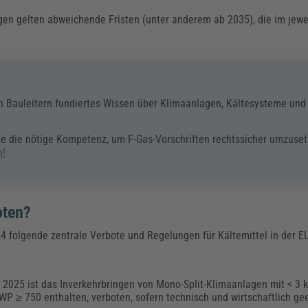
gen gelten abweichende Fristen (unter anderem ab 2035), die im jewe
n Bauleitern fundiertes Wissen über Klimaanlagen, Kältesysteme und
ie die nötige Kompetenz, um F-Gas-Vorschriften rechtssicher umzuset
n!
oten?
 folgende zentrale Verbote und Regelungen für Kältemittel in der E
r 2025 ist das Inverkehrbringen von Mono-Split-Klimaanlagen mit < 3 
WP ≥ 750 enthalten, verboten, sofern technisch und wirtschaftlich ge