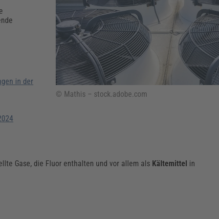
Klimaanpassung
Qualitätsmanagement
Praxismanagement, Abrechnung & Therapie
Q
e
Künstliche Intelligenz
ende
Weiterbildungen (AKADEMIE HERKERT)
Fac
We
Feuerwehr
H
Kommunales
Zoll und Export
Recht, Sicherheit & Ordnung
V
Fachpublikationen & Arbeitshilfen
gen in der
Weiterbildungen (AKADEMIE HERKERT)
© Mathis – stock.adobe.com
Zollverfahren & Zollvorschriften
2024
ellte Gase, die Fluor enthalten und vor allem als
Kältemittel
in