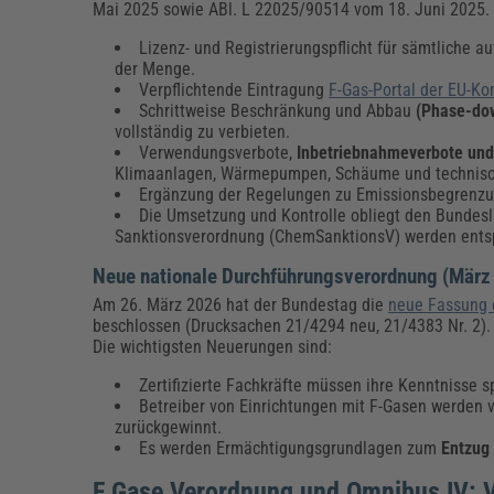
Mai 2025 sowie ABl. L 22025/90514 vom 18. Juni 2025.
Lizenz- und Registrierungspflicht für sämtliche 
der Menge.
Verpflichtende Eintragung
F-Gas-Portal der EU-K
Schrittweise Beschränkung und Abbau
(Phase-do
vollständig zu verbieten.
Verwendungsverbote,
Inbetriebnahmeverbote und 
Klimaanlagen, Wärmepumpen, Schäume und technische 
Ergänzung der Regelungen zu Emissionsbegrenzung
Die Umsetzung und Kontrolle obliegt den Bundesl
Sanktionsverordnung (ChemSanktionsV) werden ents
Neue nationale Durchführungsverordnung (März
Am 26. März 2026 hat der Bundestag die
neue Fassung d
beschlossen (Drucksachen 21/4294 neu, 21/4383 Nr. 2).
Die wichtigsten Neuerungen sind:
Zertifizierte Fachkräfte müssen ihre Kenntnisse 
Betreiber von Einrichtungen mit F-Gasen werden v
zurückgewinnt.
Es werden Ermächtigungsgrundlagen zum
Entzug 
F Gase Verordnung und Omnibus IV: V