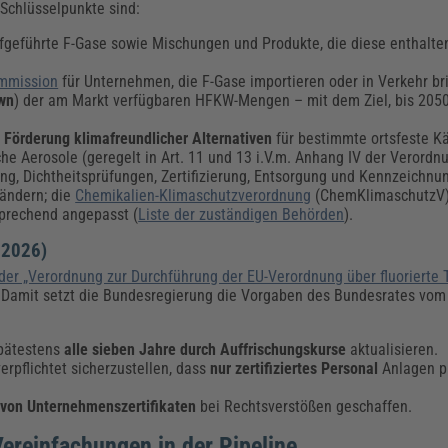
Schlüsselpunkte sind:
aufgeführte F-Gase sowie Mischungen und Produkte, die diese enthalt
ommission
für Unternehmen, die F-Gase importieren oder in Verkehr br
wn
) der am Markt verfügbaren HFKW-Mengen – mit dem Ziel, bis 205
Förderung klimafreundlicher Alternativen
für bestimmte ortsfeste Käl
Aerosole (geregelt in Art. 11 und 13 i.V.m. Anhang IV der Verordnu
, Dichtheitsprüfungen, Zertifizierung, Entsorgung und Kennzeichnu
ändern; die
Chemikalien-Klimaschutzverordnung
(ChemKlimaschutzV)
prechend angepasst (
Liste der zuständigen Behörden
).
 2026)
er „Verordnung zur Durchführung der EU-Verordnung über fluorierte 
 Damit setzt die Bundesregierung die Vorgaben des Bundesrates vom
spätestens
alle sieben Jahre durch Auffrischungskurse
aktualisieren.
erpflichtet sicherzustellen, dass
nur zertifiziertes Personal
Anlagen p
von Unternehmenszertifikaten
bei Rechtsverstößen geschaffen.
ereinfachungen in der Pipeline