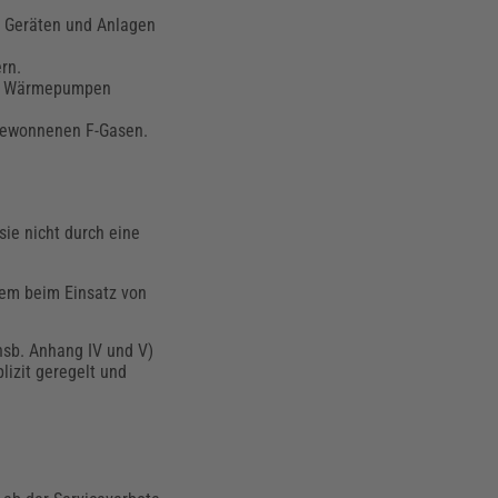
n Geräten und Anlagen
rn.
und Wärmepumpen
kgewonnenen F-Gasen.
sie nicht durch eine
llem beim Einsatz von
nsb. Anhang IV und V)
izit geregelt und