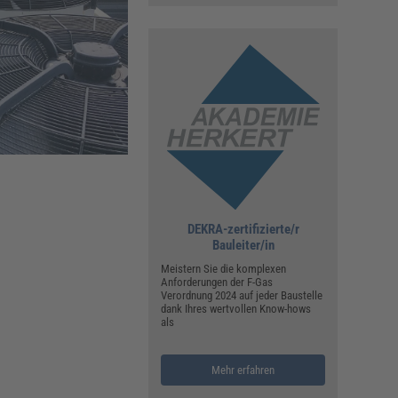
ualitätsmanagement, Hygiene & Arbeitsschutz
Personalmanagement
hpublikationen & Arbeitshilfen
iterbildungen (AKADEMIE HERKERT)
ausmeister & Haustechnik
ergaberecht
DEKRA-zertifizierte/r
Bauleiter/in
Meistern Sie die komplexen
Anforderungen der F-Gas
Verordnung 2024 auf jeder Baustelle
dank Ihres wertvollen Know-hows
als
Mehr erfahren