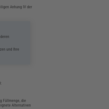
iligen Anhang IV der
 deren
zen und Ihre
U:
kg Füllmenge, die
eignete Alternativen