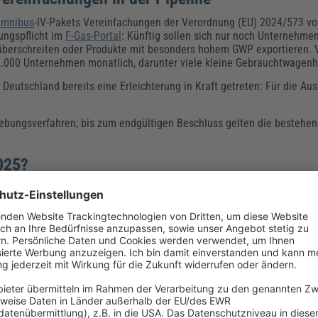
mnibus
-IV-Pakets Vereinfachungen der Verordnung (EU) 2024/573 vo
ungspflicht im
F-Gas-Portal
: Künftig sollen sich nur noch Unternehmen
überschreiten oder Produkte mit besonders hohem GWP exportieren. 
 2.000 Unternehmen monatlich, darunter viele kleine Gebrauchtwagenh
Deutschland bereits eine Erleichterung in Kraft getreten: Für die Au
ebungsverfahren; bis zum endgültigen Beschluss gelten die bestehen
2025?
l mit hohem Treibhauspotenzial (GWP). Die am Markt verfügbaren Menge
nd einige Kältemittel mit besonders hohem GWP sind in neuen Anlage
nanlagen
.
uotensystem einbezogen
, was die Verfügbarkeit zusätzlich verknappt. 
mpenanlagen.
pumpen
allierte Anlagen wird es laut veröffentlichtem Text Bestandsschutz g
ltemittel wird es im Zuge der neuen F-Gas Verordnung 2024 nicht g