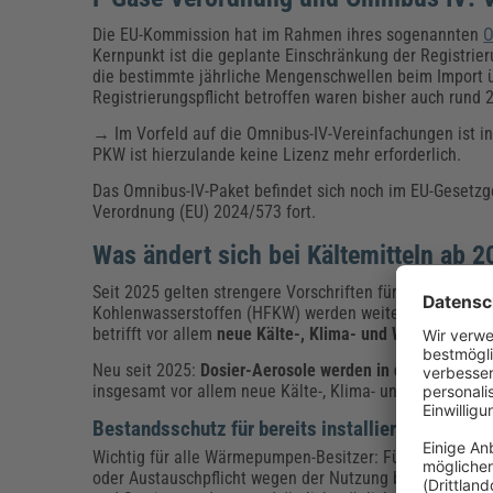
Die EU-Kommission hat im Rahmen ihres sogenannten
O
Kernpunkt ist die geplante Einschränkung der Registrier
die bestimmte jährliche Mengenschwellen beim Import 
Registrierungspflicht betroffen waren bisher auch rund
→ Im Vorfeld auf die Omnibus-IV-Vereinfachungen ist in 
PKW ist hierzulande keine Lizenz mehr erforderlich.
Das Omnibus-IV-Paket befindet sich noch im EU-Gesetzg
Verordnung (EU) 2024/573 fort.
Was ändert sich bei Kältemitteln ab 
Seit 2025 gelten strengere Vorschriften für Kältemitte
Kohlenwasserstoffen (HFKW) werden weiter reduziert, u
betrifft vor allem
neue Kälte-, Klima- und Wärmepumpe
Neu seit 2025:
Dosier-Aerosole werden in das HFKW-Q
insgesamt vor allem neue Kälte-, Klima- und Wärmepu
Bestandsschutz für bereits installierte Wärme
Wichtig für alle Wärmepumpen-Besitzer: Für bereits inst
oder Austauschpflicht wegen der Nutzung bestimmter Kä