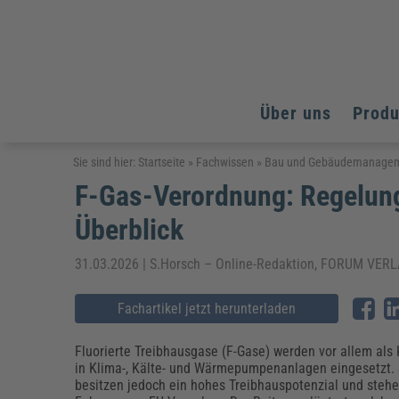
Über uns
Prod
Arbeitsschutz
Arbeitsschutz
Arbeitsschutz
Sie sind hier:
Startseite
»
Fachwissen
»
Bau und Gebäudemanage
F-Gas-Verordnung: Regelung
Fachpublikationen & Arbeitshilfen
Bildung und Erziehung
Bildung und Erziehung
Weiterbildungen (AKADEMIE HERKERT)
Überblick
Arbeitssicherheit & Gesundheitsschutz
Assistenz & Office-Management
Baurecht & Architektenrecht
Energie und Umwelt
Energie und Umwelt
Arbeitsschutz & Brandschutz
Bau, Immobilien & Gebäudemanagement
Bildung und Erziehung
Brandschutz
Energieoptimiertes & klimaneutrales Bauen
31.03.2026 | S.Horsch – Online-Redaktion, FORUM V
Kommunales
Kommunales
Fachpublikationen & Arbeitshilfen
Nachhaltiges Planen
Fachartikel jetzt herunterladen
Reisekosten und Finanzen
Reisekosten und Finanzen
Kinderschutz, Jugendhilfe & Inklusion
Datenschutz & IT-Recht
Elektrosicherheit
Datenschutz & IT-Sicherheit
Elektrosicherheit & Elektrotechnik
Energie und Umwelt
Fluorierte Treibhausgase (F-Gase) werden vor allem als 
Fachpublikationen & Arbeitshilfen
in Klima-, Kälte- und Wärmepumpenanlagen eingesetzt. 
besitzen jedoch ein hohes Treibhauspotenzial und steh
Weiterbildungen (AKADEMIE HERKERT)