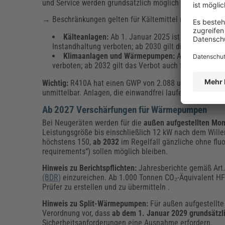
und Service werden grundsätzlich möglich bleiben.
→ Beschränkungen gelten für Kältemittel mit einem GW
Kälteanlagen:
Ab 1. Januar 2025 ist der Einsatz 
Instandhaltung verboten; ab 2030 gilt dieses Verbot 
Klimaanlagen und Wärmepumpen:
Ab 1. Januar 2
verboten; ab 2032 gilt das Verbot auch für recycelte
Wichtig:
R410A hat einen GWP von 2.088 und liegt damit 
unmittelbar. Anlagen, die einwandfrei laufen, dürfen u
Ab 2027 Verschärfungen für Wärmepumpen
Bei Neugeräten werden für die
außen aufgestellten M
Leistungsgröße bis einschließlich 12 kW nach dem Will
höchstens 150,
ab 2032
im Regelfall gänzliche ohne flu
requirements“) sollen möglich bleiben.
Hinweis zu Berichtspflichten:
Jahresberichte gemäß Art.
(BDR)
einzureichen. Ab 1.000 Tonnen CO₂-Äquivalent HFKW
Prüfer zu erstellen und zu übermitteln .
Hinweis zu Split-Wärmepumpen:
Für außen aufgestellte
Verordnung vor, dass
ab dem 1. Januar 2029 grundsätzl
Sicherheitsanforderungen eine Ausnahme erfordern.