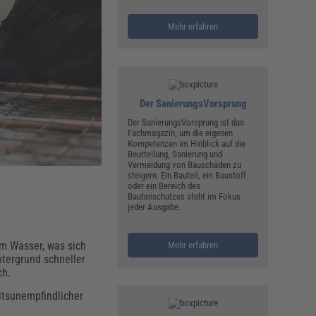
ualitätsmanagement, Hygiene & Arbeitsschutz
Personalmanagement
Mehr erfahren
hpublikationen & Arbeitshilfen
iterbildungen (AKADEMIE HERKERT)
ausmeister & Haustechnik
ergaberecht
Der SanierungsVorsprung
Der SanierungsVorsprung ist das
Fachmagazin, um die eigenen
Kompetenzen im Hinblick auf die
Beurteilung, Sanierung und
Vermeidung von Bauschäden zu
steigern. Ein Bauteil, ein Baustoff
oder ein Bereich des
Bautenschutzes steht im Fokus
jeder Ausgabe.
um Wasser, was sich
Mehr erfahren
ntergrund schneller
ch.
itsunempfindlicher