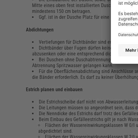
Mitte eines oben fest installierten Duschkopfs und 
mindestens 150 cm betragen.
Ggf. ist in der Dusche Platz für eine Hilfs- oder 
Abdichtungen
Vertiefungen für Dichtbänder sind erforderlich.
Dichtbänder über Fugen dürfen keine Unebenheite
abzusenken oder eine entsprechend dicke Dichtschic
Bei Duschen ohne Duschabtrennungen oder Abtren
Abtrennung Spritzwasser gelangen kann.
Für die Oberflächenabdichtung sind Anschlüsse a
die Bänder erforderlich. Es darf zu keiner Überhöhu
Estrich planen und einbauen
Die Estrichscheibe darf nicht von Abwasserleitun
Die Leitungen müssen so angeordnet sein, dass da
Die Nenndicke des Estrichs darf trotz des Gefälles
Beim Einbau des Gefälleestrichs gilt je nach Was
Flächen der Wassereinwirkungsklassen W 0/l u
abgedichtet sind.
Flächen der Wassereinwirkungsklassen W 2/l 