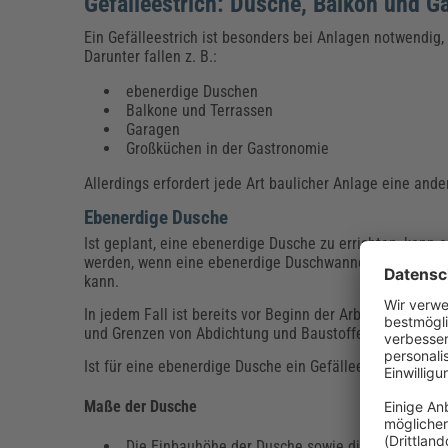
Gefälleestrich: Dusche, Balkon und G
Ein Gefälleestrich ist besonders bei Anlagen notwendig,
Darunter fallen z. B.:
ebenerdige Duschen
Balkone und Terrassen
Garagen
Großküchen in der Gastronomie
Allerdings erfordert jede Art baulicher Anlage eine and
Ebenerdige Dusche
Ist geplant, eine ebenerdige Dusche zu errichten, kann e
werden, wenn eine ebenerdige Duschwanne zum Einsatz 
kann.
In jedem Fall ist bereits vor Beginn der Arbeiten wich
und Grenzen von Abdichtung und Baustoffen in Einklang
Ist für eine ebenerdige Dusche ein Gefälleestrich im Bo
Maße der Dusche
Die Einbauhöhe der Dusche sowie die Größe der D