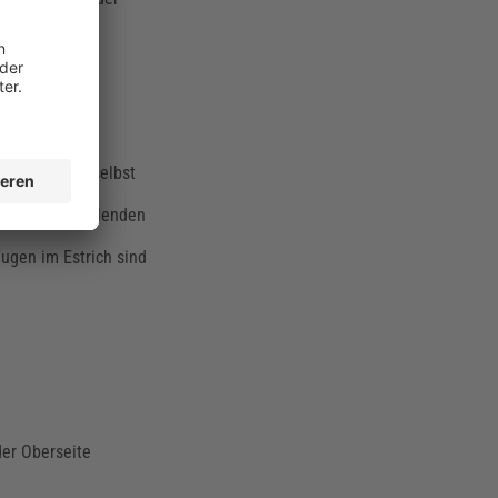
e der Abstand
fälleestrich selbst
fgrund der fehlenden
ugen im Estrich sind
der Oberseite