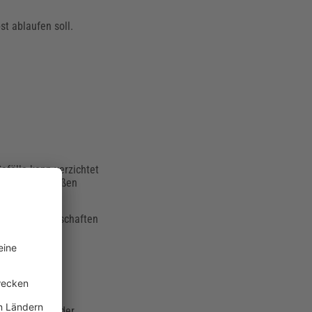
t ablaufen soll.
efälle kann verzichtet
rgrunds abfließen
owie den Eigenschaften
atz zwischen der