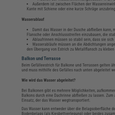
Außerdem ist zwischen Flächen der Wassereinwirk
Kante mit Schiene oder eine kurze Schräge anzubri
Wasserablauf
Damit das Wasser in der Dusche abfließen kann, m
Flansche oder Anschlussstreifen einzubauen, die stab
Ablaufrinnen müssen so stabil sein, dass sie sic
Wasserabläufe müssen an die Abdichtungen angesc
den Übergang von Estrich zu Metallflansch zu kleben 
Balkon und Terrasse
Beim Gefälleestrich für Balkone und Terrassen gelten 
und muss mithilfe des Gefälles nach unten abgeleitet w
Wie wird das Wasser abgeleitet?
Bei Balkonen gibt es mehrere Möglichkeiten, aufkommen
Balkons durch eine Dachrinne abfließen zu lassen. Zum
Einsatz, der das Wasser wegtransportiert.
Das Wasser kann entweder über die Belagsoberfläche der
Bodenbelags (als Kiesbettverlegung) oder beides zusa