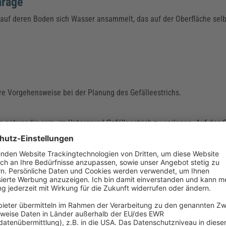
arage
 auf deren Boden sich Wasser ansammelt, das auf der Oberfläche selbs
ere Vorgehensweise bei der Planung des Gefälleestrichs.
s notwendig sein, im Untergrund Gefälleestrich zu verlegen. Auf das G
kommt, da das Wasser dort auch ohne zusätzliche Neigung des Unte
tig, die Wünsche des Kunden mit den Anforderungen der Bauplanung s
 zu bringen.
den angedacht, gelten weitere bautechnische Aspekte, wie z. B.:
uschfläche muss ausreichend sein. Als Orientierung gelten 100 cm Pl