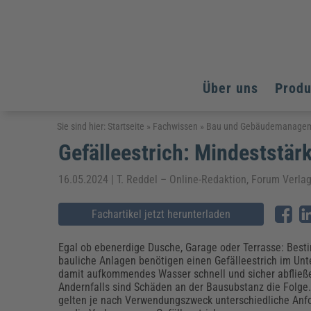
Über uns
Prod
Arbeitsschutz
Arbeitsschutz
Arbeitsschutz
Sie sind hier:
Startseite
»
Fachwissen
»
Bau und Gebäudemanage
Gefälleestrich: Mindeststä
Fachpublikationen & Arbeitshilfen
Bildung und Erziehung
Bildung und Erziehung
Weiterbildungen (AKADEMIE HERKERT)
Arbeitssicherheit & Gesundheitsschutz
Assistenz & Office-Management
Baurecht & Architektenrecht
16.05.2024 | T. Reddel – Online-Redaktion, Forum Verl
Energie und Umwelt
Energie und Umwelt
Arbeitsschutz & Brandschutz
Bau, Immobilien & Gebäudemanagement
Bildung und Erziehung
Brandschutz
Energieoptimiertes & klimaneutrales Bauen
Kommunales
Kommunales
Fachartikel jetzt herunterladen
Fachpublikationen & Arbeitshilfen
Nachhaltiges Planen
Reisekosten und Finanzen
Reisekosten und Finanzen
Kinderschutz, Jugendhilfe & Inklusion
Datenschutz & IT-Recht
Elektrosicherheit
Egal ob ebenerdige Dusche, Garage oder Terrasse: Bes
bauliche Anlagen benötigen einen Gefälleestrich im Unt
Datenschutz & IT-Sicherheit
Elektrosicherheit & Elektrotechnik
Energie und Umwelt
damit aufkommendes Wasser schnell und sicher abfließ
Fachpublikationen & Arbeitshilfen
Andernfalls sind Schäden an der Bausubstanz die Folge.
gelten je nach Verwendungszweck unterschiedliche Anf
Weiterbildungen (AKADEMIE HERKERT)