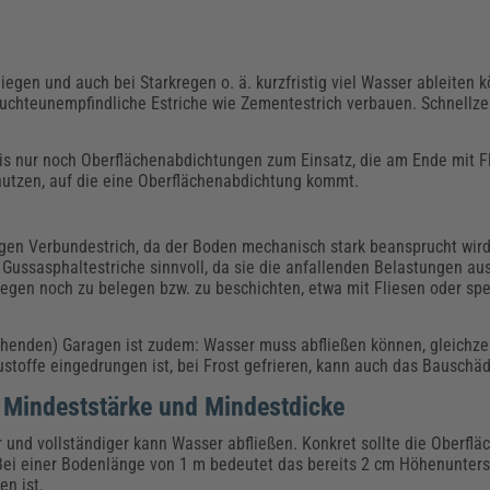
egen und auch bei Starkregen o. ä. kurzfristig viel Wasser ableiten 
euchteunempfindliche Estriche wie Zementestrich verbauen. Schnellz
is nur noch Oberflächenabdichtungen zum Einsatz, die am Ende mit F
u nutzen, auf die eine Oberflächenabdichtung kommt.
gen Verbundestrich, da der Boden mechanisch stark beansprucht wir
Gussasphaltestriche sinnvoll, da sie die anfallenden Belastungen au
egen noch zu belegen bzw. zu beschichten, etwa mit Fliesen oder spe
ehenden) Garagen ist zudem: Wasser muss abfließen können, gleichzei
austoffe eingedrungen ist, bei Frost gefrieren, kann auch das Bauschä
– Mindeststärke und Mindestdicke
er und vollständiger kann Wasser abfließen. Konkret sollte die Oberfl
Bei einer Bodenlänge von 1 m bedeutet das bereits 2 cm Höhenunters
n ist.