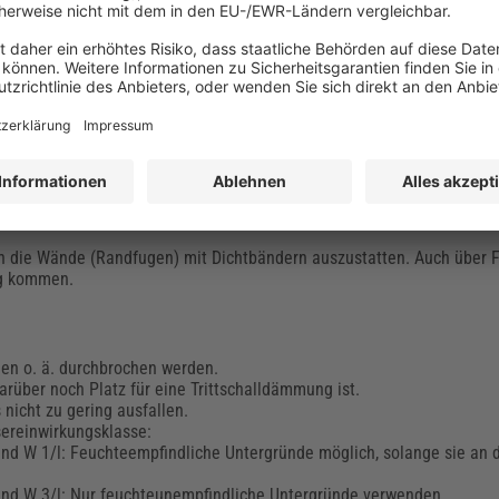
dem benachbarten Bereich. Gibt es keine feste Duschabgrenzung, sollt
Pflegeperson erforderlich, abhängig von der Nutzung der Dusche.
n hervorrufen. Um Unebenheiten zu vermeiden, ist es möglich, den Ge
ht zu erzeugen.
nungen ohne Tür muss auch die Fläche abgedichtet sein, auf die au
n die Wände (Randfugen) mit Dichtbändern auszustatten. Auch über F
ng kommen.
gen o. ä. durchbrochen werden.
rüber noch Platz für eine Trittschalldämmung ist.
 nicht zu gering ausfallen.
sereinwirkungsklasse:
nd W 1/l: Feuchteempfindliche Untergründe möglich, solange sie an 
und W 3/l: Nur feuchteunempfindliche Untergründe verwenden.