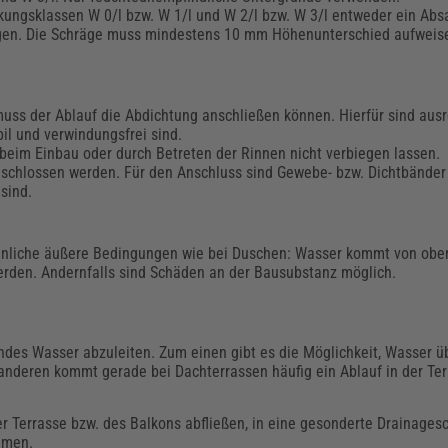
ungsklassen W 0/l bzw. W 1/l und W 2/l bzw. W 3/l entweder ein Absa
ngen. Die Schräge muss mindestens 10 mm Höhenunterschied aufweis
uss der Ablauf die Abdichtung anschließen können. Hierfür sind ausr
il und verwindungsfrei sind.
h beim Einbau oder durch Betreten der Rinnen nicht verbiegen lassen.
hlossen werden. Für den Anschluss sind Gewebe- bzw. Dichtbänder e
sind.
ähnliche äußere Bedingungen wie bei Duschen: Wasser kommt von obe
erden. Andernfalls sind Schäden an der Bausubstanz möglich.
des Wasser abzuleiten. Zum einen gibt es die Möglichkeit, Wasser üb
 anderen kommt gerade bei Dachterrassen häufig ein Ablauf in der Te
 Terrasse bzw. des Balkons abfließen, in eine gesonderte Drainagesc
mmen.