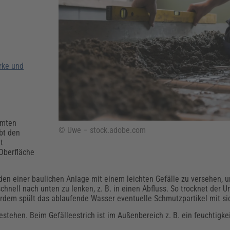
Klimaanpassung
Qualitätsmanagement
Praxismanagement, Abrechnung & Therapie
Q
Künstliche Intelligenz
Weiterbildungen (AKADEMIE HERKERT)
Fac
We
Feuerwehr
H
Kommunales
Zoll und Export
rke und
Recht, Sicherheit & Ordnung
V
Fachpublikationen & Arbeitshilfen
Weiterbildungen (AKADEMIE HERKERT)
Zollverfahren & Zollvorschriften
mmten
© Uwe – stock.adobe.com
bt den
t
Oberfläche
en einer baulichen Anlage mit einem leichten Gefälle zu versehen, 
nell nach unten zu lenken, z. B. in einen Abfluss. So trocknet der U
ßerdem spült das ablaufende Wasser eventuelle Schmutzpartikel mit si
stehen. Beim Gefälleestrich ist im Außenbereich z. B. ein feuchtigke