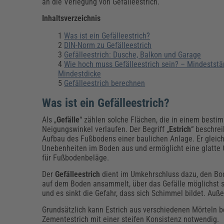
Erneuerbare Energien
Geschäftsführung
Pflegeleitung & Pflegepraxis
an die Verlegung von Gefälleestrich.
Energie & Umwelt
Führung & Management
Gesundheit & Pflege
Kommunales
Inhaltsverzeichnis
Fachpublikationen & Arbeitshilfen
Was ist ein Gefälleestrich?
Weiterbildungen (AKADEMIE HERKERT)
DIN-Norm zu Gefälleestrich
Bauhof
Künstliche Intelligenz
Personalwesen
Gefälleestrich: Dusche, Balkon und Garage
Bau, Immobilien & Gebäudemanagement
Personal, Ausbildung & Recht
Reisekosten und Finanzen
Wie hoch muss Gefälleestrich sein? – Mindeststä
Grünflächen
Mindestdicke
Weiterbildungen (AKADEMIE HERKERT)
Gefälleestrich berechnen
Verkehrsrecht
Reisekosten & Finanzen
Zollabwicklung & Exportabwicklung
Was ist ein Gefälleestrich?
Zoll & Export
Als „
Gefälle
“ zählen solche Flächen, die in einem besti
Neigungswinkel verlaufen. Der Begriff „
Estrich
“ beschrei
Aufbau des Fußbodens einer baulichen Anlage. Er gleich
Unebenheiten im Boden aus und ermöglicht eine glatte 
für Fußbodenbeläge.
Der
Gefälleestrich
dient im Umkehrschluss dazu, den Bod
auf dem Boden ansammelt, über das Gefälle möglichst sch
und es sinkt die Gefahr, dass sich Schimmel bildet. Au
Grundsätzlich kann Estrich aus verschiedenen Mörteln be
Zementestrich mit einer steifen Konsistenz notwendig.