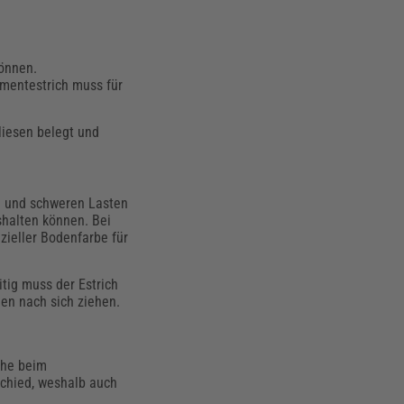
können.
ementestrich muss für
liesen belegt und
d und schweren Lasten
shalten können. Bei
zieller Bodenfarbe für
tig muss der Estrich
den nach sich ziehen.
äche beim
chied, weshalb auch