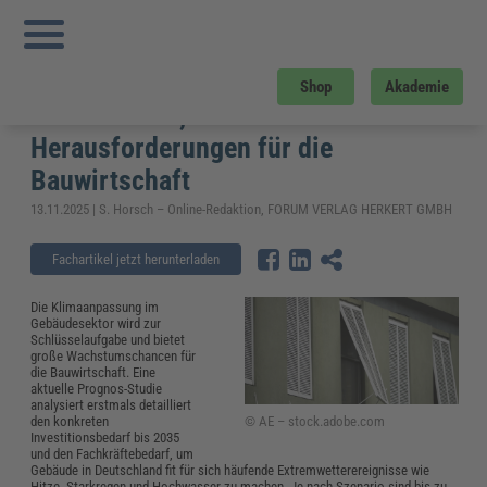
Sie sind hier:
Startseite
»
Fachwissen
»
Bau und Gebäudemanagement
»
Klimaanpassung im Gebäudesektor: Investitionen, Chancen und
Herausforderungen für die Bauwirtschaft
Klimaanpassung im Gebäudesektor:
Shop
Akademie
Investitionen, Chancen und
Herausforderungen für die
Bauwirtschaft
13.11.2025 | S. Horsch – Online-Redaktion, FORUM VERLAG HERKERT GMBH
Fachartikel jetzt herunterladen
Die Klimaanpassung im
Gebäudesektor wird zur
Schlüsselaufgabe und bietet
große Wachstumschancen für
die Bauwirtschaft. Eine
aktuelle Prognos-Studie
analysiert erstmals detailliert
© AE – stock.adobe.com
den konkreten
Investitionsbedarf bis 2035
und den Fachkräftebedarf, um
Gebäude in Deutschland fit für sich häufende Extremwetterereignisse wie
Hitze, Starkregen und Hochwasser zu machen. Je nach Szenario sind bis zu