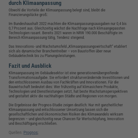
durch Klimaanpassung
Obwohl die Vorteile der Klimaanpassung belegt sind, bleibt die
Finanzierungslücke groß:
Im Bundeshaushalt 2022 machten die Klimaanpassungsausgaben nur 0,4 bis
0,7 Prozent aus. Gleichzeitig wächst die Nachfrage nach klimaangepassten
Technologien rasant. Bereits 2021 waren in NRW 190.000 Beschäftigte im
Bereich Klimaanpassung tätig, Tendenz steigend.
Das Innovations- und Wachstumsfeld „Klimaanpassungswirtschaft“ etabliert
sich als dynamischer Branchentreiber – von Baustoffen über neue
Gebäudetechnik bis zu Planungsleistungen.
Fazit und Ausblick
Klimaanpassung im Gebäudesektor ist eine generationenübergreifende
Transformationsaufgabe. Sie erfordert strukturverändernde Investitionen und
den entschlossenen Ausbau von Fachkräften und Innovationen. Für die
Bauwirtschaft bedeutet dies: Wer frühzeitig auf klimasichere Produkte,
Technologien und Dienstleistungen setzt, hat beste Wachstumsperspektiven
und gestaltet aktiv die nachhaltigen Städte und Regionen von morgen.
Die Ergebnisse der Prognos-Studie zeigen deutlich: Nur mit ganzheitlicher
Klimaanpassung und entschlossener Umsetzung lassen sich die
gesellschaftlichen und ökonomischen Risiken des Klimawandels wirksam
begrenzen – und gleichzeitig neue Chancen für Wertschöpfung, Innovation
und Beschäftigung erschließen.
Quellen:
Prognos
;