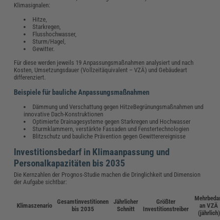
Klimasignalen:
Hitze,
Starkregen,
Flusshochwasser,
Sturm/Hagel,
Gewitter.
Für diese werden jeweils 19 Anpassungsmaßnahmen analysiert und nach
Kosten, Umsetzungsdauer (Vollzeitäquivalent – VZÄ) und Gebäudeart
differenziert.
Beispiele für bauliche Anpassungsmaßnahmen
Dämmung und Verschattung gegen HitzeBegrünungsmaßnahmen und
innovative Dach-Konstruktionen
Optimierte Drainagesysteme gegen Starkregen und Hochwasser
Sturmklammern, verstärkte Fassaden und Fenstertechnologien
Blitzschutz und bauliche Prävention gegen Gewitterereignisse
Investitionsbedarf in Klimaanpassung und
Personalkapazitäten bis 2035
Die Kernzahlen der Prognos-Studie machen die Dringlichkeit und Dimension
der Aufgabe sichtbar:
Mehrbeda
Gesamtinvestitionen
Jährlicher
Größter
Klimaszenario
an VZÄ
bis 2035
Schnitt
Investitionstreiber
(jährlich)