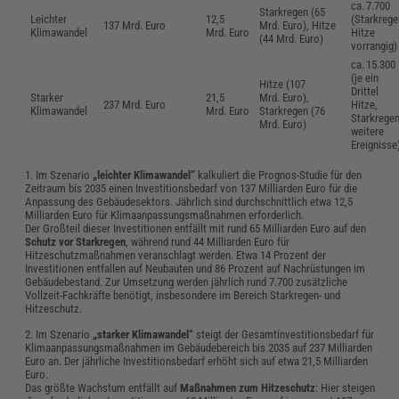
ca. 7.700
Starkregen (65
Leichter
12,5
(Starkrege
137 Mrd. Euro
Mrd. Euro), Hitze
Klimawandel
Mrd. Euro
Hitze
(44 Mrd. Euro)
vorrangig)
ca. 15.300
(je ein
Hitze (107
Drittel
Starker
21,5
Mrd. Euro),
237 Mrd. Euro
Hitze,
Klimawandel
Mrd. Euro
Starkregen (76
Starkregen
Mrd. Euro)
weitere
Ereignisse
1. Im Szenario
„leichter Klimawandel“
kalkuliert die Prognos-Studie für den
Zeitraum bis 2035 einen Investitionsbedarf von 137 Milliarden Euro für die
Anpassung des Gebäudesektors. Jährlich sind durchschnittlich etwa 12,5
Milliarden Euro für Klimaanpassungsmaßnahmen erforderlich.
Der Großteil dieser Investitionen entfällt mit rund 65 Milliarden Euro auf den
Schutz vor Starkregen
, während rund 44 Milliarden Euro für
Hitzeschutzmaßnahmen veranschlagt werden. Etwa 14 Prozent der
Investitionen entfallen auf Neubauten und 86 Prozent auf Nachrüstungen im
Gebäudebestand. Zur Umsetzung werden jährlich rund 7.700 zusätzliche
Vollzeit-Fachkräfte benötigt, insbesondere im Bereich Starkregen- und
Hitzeschutz.
2. Im Szenario
„
starker Klimawandel
“
steigt der Gesamtinvestitionsbedarf für
Klimaanpassungsmaßnahmen im Gebäudebereich bis 2035 auf 237 Milliarden
Euro an. Der jährliche Investitionsbedarf erhöht sich auf etwa 21,5 Milliarden
Euro.
Das größte Wachstum entfällt auf
Maßnahmen zum Hitzeschutz
: Hier steigen