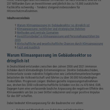
237 Milliarden Euro an Investitionen und jährlich bis zu 15.300 zusätzliche
Fachkräfte notwendig – Tendenz steigend insbesondere für
Hitzeschutzmaßnahmen.
Inhaltsverzeichnis
Warum Klimaanpassung im Gebäudesektor so dringlich ist
Klimaanpassung: rechtlicher und strategischer Rahmen
Methoden und zentrale Szenarien
Investitionsbedarf in Klimaanpassung und Personalkapazitäten bis
2035
Wirtschaftliche und gesellschaftliche Chancen durch Klimaanpassung
Fazit und Ausblick
Warum Klimaanpassung im Gebäudesektor so
dringlich ist
In Deutschland entstanden zwischen den Jahren 2000 und 2021 immense
Schäden durch klimabedingte Extremereignisse. Direkte Gebäudeschäden,
Ernteverluste sowie indirekte Folgekosten wie Lieferkettenunterbrechungen
belasteten die Volkswirtschaft und führten zu über 30.000 hitzebedingten
Todesfällen. Prognosen zeigen: Bleiben gezielte Anpassungsmaßnahmen
aus, drohen bis 2050 volkswirtschaftliche Schäden von bis zu 470 Mrd. EUR.
Dagegen kann eine umfassende bauliche Anpassung die negativen Effekte des
Klimawandels um bis zu zwei Drittel reduzieren und sogar positive Impulse
für das BIP schaffen.
Dabei bedeutet Klimaanpassung für die Baubranche vor allem:
Schutz und Werterhalt von Gebäuden und Infrastruktur