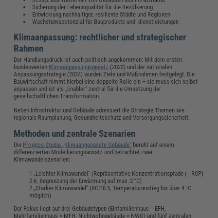
Sicherung der Lebensqualität für die Bevölkerung
Entwicklung nachhaltiger, resiliente Städte und Regionen
Wachstumspotenzial für Bauprodukte und -dienstleistungen
Klimaanpassung: rechtlicher und strategischer
Rahmen
Der Handlungsdruck ist auch politisch angekommen: Mit dem ersten
bundesweiten
Klimaanpassungsgesetz
(2023) und der nationalen
Anpassungsstrategie (2024) wurden Ziele und Maßnahmen festgelegt. Die
Bauwirtschaft nimmt hierbei eine doppelte Rolle ein – sie muss sich selbst
anpassen und ist als „Enabler“ zentral für die Umsetzung der
gesellschaftlichen Transformation.
Neben Infrastruktur und Gebäude adressiert die Strategie Themen wie
regionale Raumplanung, Gesundheitsschutz und Versorgungssicherheit.
Methoden und zentrale Szenarien
Die
Prognos-Studie „Klimaangepasste Gebäude“
beruht auf einem
differenzierten Modellierungsansatz und betrachtet zwei
Klimawandelszenarien:
„Leichter Klimawandel“ (Repräsentative Konzentrationspfade (= RCP)
2.6, Begrenzung der Erwärmung auf max. 2 °C)
„Starker Klimawandel“ (RCP 8.5, Temperaturanstieg bis über 4 °C
möglich)
Der Fokus liegt auf drei Gebäudetypen (Einfamilienhaus = EFH,
Mehrfamilienhaus = MFH, Nichtwohngebäude = NWG) und fünf zentralen