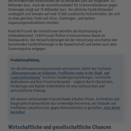
die erforderlichen Investitionen um 63 Milliarden Euro auf insgesamt 107
Milliarden Euro. Auch der Investitionsbedarf für Schutzmaßnahmen gegen
Starkregen steigt auf 76 Milliarden Euro. Der jährliche Fachkräftebedarf
verdoppelt sich beinahe auf rund 15.300 zusätzliche Vollzeitstellen, die sich
zu etwa gleichen Teilen auf Hitze-, Starkregen-, und weitere
Anpassungsmaßnahmen verteilen.
Rund 86 Prozent der Investitionen betreffen die Nachrüstung im
Gebäudebestand, 14 86 Prozent fließen in klimasicheres Bauen im
Neubausektor. Die Herausforderungen bei der Umsetzung verschärfen den
bestehenden Fachkräftemangel in der Bauwirtschaft und wirken auch dem
Sanierungsstau entgegen.
Produktempfehlung
Um die Klimaanpassung praxisnah umzusetzen, bietet das Fachwerk
„
Klimaanpassung an Gebäuden, Freiflächen sowie in der Stadt- und
Landschaftsplanung
“
konkrete Handlungsempfehlungen, technische
Maßnahmen und Best-Practice-Beispiele – ergänzt durch Checklisten,
Fördertipps und digitale Arbeitshilfen für eine rechtssichere und
wirtschaftliche Planung.
Mit diesem umfassenden Praxisleitfaden erhalten Planer, Architekten und
Bauprojektverantwortliche das notwendige Know-how, um Gebäude und
Freiflächen zukunftssicher gegen Wetterextreme zu gestalten.
Jetzt direkt
bestellen!
Wirtschaftliche und gesellschaftliche Chancen