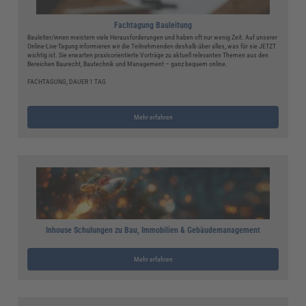
Fachtagung Bauleitung
Bauleiter/innen meistern viele Herausforderungen und haben oft nur wenig Zeit. Auf unserer
Online-Live-Tagung informieren wir die Teilnehmenden deshalb über alles, was für sie JETZT
wichtig ist. Sie erwarten praxisorientierte Vorträge zu aktuell relevanten Themen aus den
Bereichen Baurecht, Bautechnik und Management – ganz bequem online.
FACHTAGUNG, DAUER 1 TAG
Mehr erfahren
Inhouse Schulungen zu Bau, Immobilien & Gebäudemanagement
Mehr erfahren