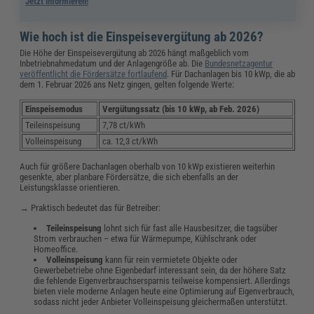
Jetzt informieren!
Wie hoch ist die Einspeisevergütung ab 2026?
Die Höhe der Einspeisevergütung ab 2026 hängt maßgeblich vom
Inbetriebnahmedatum und der Anlagengröße ab. Die
Bundesnetzagentur
veröffentlicht die Fördersätze fortlaufend
. Für Dachanlagen bis 10 kWp, die ab
dem 1. Februar 2026 ans Netz gingen, gelten folgende Werte:
Einspeisemodus
Vergütungssatz (bis 10 kWp, ab Feb. 2026)
Teileinspeisung
7,78 ct/kWh
Volleinspeisung
ca. 12,3 ct/kWh
Auch für größere Dachanlagen oberhalb von 10 kWp existieren weiterhin
gesenkte, aber planbare Fördersätze, die sich ebenfalls an der
Leistungsklasse orientieren.
→ Praktisch bedeutet das für Betreiber:
Teileinspeisung
lohnt sich für fast alle Hausbesitzer, die tagsüber
Strom verbrauchen – etwa für Wärmepumpe, Kühlschrank oder
Homeoffice.
Volleinspeisung
kann für rein vermietete Objekte oder
Gewerbebetriebe ohne Eigenbedarf interessant sein, da der höhere Satz
die fehlende Eigenverbrauchsersparnis teilweise kompensiert. Allerdings
bieten viele moderne Anlagen heute eine Optimierung auf Eigenverbrauch,
sodass nicht jeder Anbieter Volleinspeisung gleichermaßen unterstützt.