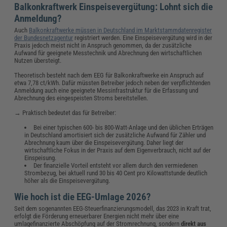
Balkonkraftwerk Einspeisevergütung: Lohnt sich die
Anmeldung?
Auch
Balkonkraftwerke müssen in Deutschland im Marktstammdatenregister
der Bundesnetzagentur
registriert werden. Eine Einspeisevergütung wird in der
Praxis jedoch meist nicht in Anspruch genommen, da der zusätzliche
Aufwand für geeignete Messtechnik und Abrechnung den wirtschaftlichen
Nutzen übersteigt.
Theoretisch besteht nach dem EEG für Balkonkraftwerke ein Anspruch auf
etwa 7,78 ct/kWh. Dafür müssten Betreiber jedoch neben der verpflichtenden
Anmeldung auch eine geeignete Messinfrastruktur für die Erfassung und
Abrechnung des eingespeisten Stroms bereitstellen.
→ Praktisch bedeutet das für Betreiber:
Bei einer typischen 600- bis 800-Watt-Anlage und den üblichen Erträgen
in Deutschland amortisiert sich der zusätzliche Aufwand für Zähler und
Abrechnung kaum über die Einspeisevergütung. Daher liegt der
wirtschaftliche Fokus in der Praxis auf dem Eigenverbrauch, nicht auf der
Einspeisung.
Der finanzielle Vorteil entsteht vor allem durch den vermiedenen
Strombezug, bei aktuell rund 30 bis 40 Cent pro Kilowattstunde deutlich
höher als die Einspeisevergütung.
Wie hoch ist die EEG-Umlage 2026?
Seit dem sogenannten EEG-Steuerfinanzierungsmodell, das 2023 in Kraft trat,
erfolgt die Förderung erneuerbarer Energien nicht mehr über eine
umlagefinanzierte Abschöpfung auf der Stromrechnung, sondern
direkt aus