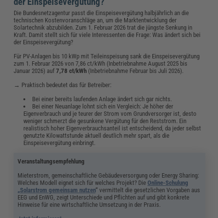
der Einspeisevergütung?
Die Bundesnetzagentur passt die Einspeisevergütung halbjährlich an die
technischen Kostenvoranschläge an, um die Marktentwicklung der
Solartechnik abzubilden. Zum 1. Februar 2026 trat die jüngste Senkung in
Kraft. Damit stellt sich für viele Interessenten die Frage: Was ändert sich bei
der Einspeisevergütung?
Für PV-Anlagen bis 10 kWp mit Teileinspeisung sank die Einspeisevergütung
zum 1. Februar 2026 von 7,86 ct/kWh (Inbetriebnahme August 2025 bis
Januar 2026) auf
7,78 ct/kWh
(Inbetriebnahme Februar bis Juli 2026).
→ Praktisch bedeutet das für Betreiber:
Bei einer bereits laufenden Anlage ändert sich gar nichts.
Bei einer Neuanlage lohnt sich ein Vergleich: Je höher der
Eigenverbrauch und je teurer der Strom vom Grundversorger ist, desto
weniger schmerzt die gesunkene Vergütung für den Reststrom. Ein
realistisch hoher Eigenverbrauchsanteil ist entscheidend, da jeder selbst
genutzte Kilowattstunde aktuell deutlich mehr spart, als die
Einspeisevergütung einbringt.
Veranstaltungsempfehlung
Mieterstrom, gemeinschaftliche Gebäudeversorgung oder Energy Sharing:
Welches Modell eignet sich für welches Projekt? Die
Online-Schulung
„Solarstrom gemeinsam nutzen
“
vermittelt die gesetzlichen Vorgaben aus
EEG und EnWG, zeigt Unterschiede und Pflichten auf und gibt konkrete
Hinweise für eine wirtschaftliche Umsetzung in der Praxis.