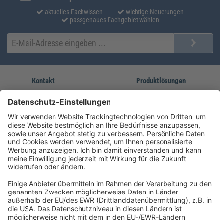
aktuelles Fachwissen
wichtige Neuerungen
passgenaues Fachgebiet wählen
Kontakt
Produktlösungen
Sie erreichen uns unter:
FORUM Fachliteratur
AKADEMIE HERKERT
(08233) 38 11 23
Unsere Marken
service@forum-verlag.com
Mo-Do 07:30 - 17:00 Uhr
Fr 07:30 - 15:00 Uhr
Folgen Sie uns