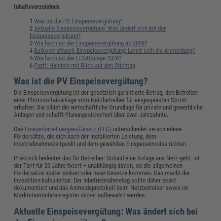
Inhaltsverzeichnis
Was ist die PV Einspeisevergütung?
Aktuelle Einspeisevergütung: Was ändert sich bei der
Einspeisevergütung?
Wie hoch ist die Einspeisevergütung ab 2026?
Balkonkraftwerk Einspeisevergütung: Lohnt sich die Anmeldung?
Wie hoch ist die EEG-Umlage 2026?
Fazit: Handeln mit Blick auf den Stichtag
Was ist die PV Einspeisevergütung?
Die Einspeisevergütung ist der gesetzlich garantierte Betrag, den Betreiber
einer Photovoltaikanlage vom Netzbetreiber für eingespeisten Strom
erhalten. Sie bildet die wirtschaftliche Grundlage für private und gewerbliche
Anlagen und schafft Planungssicherheit über zwei Jahrzehnte.
Das
Erneuerbare-Energien-Gesetz (EEG)
unterscheidet verschiedene
Fördersätze, die sich nach der installierten Leistung, dem
Inbetriebnahmezeitpunkt und dem gewählten Einspeisemodus richten.
Praktisch bedeutet das für Betreiber: Sobald eine Anlage ans Netz geht, ist
der Tarif für 20 Jahre fixiert – unabhängig davon, ob die allgemeinen
Fördersätze später sinken oder neue Gesetze kommen. Das macht die
Investition kalkulierbar. Der Inbetriebnahmetag sollte daher exakt
dokumentiert und das Anmeldeprotokoll beim Netzbetreiber sowie im
Marktstammdatenregister sicher aufbewahrt werden.
Aktuelle Einspeisevergütung: Was ändert sich bei