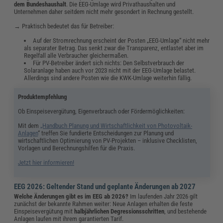
dem Bundeshaushalt
. Die EEG-Umlage wird Privathaushalten und
Unternehmen daher seitdem nicht mehr gesondert in Rechnung gestellt.
→ Praktisch bedeutet das für Betreiber:
Auf der Stromrechnung erscheint der Posten „EEG-Umlage“ nicht mehr
als separater Betrag. Das senkt zwar die Transparenz, entlastet aber im
Regelfall alle Verbraucher gleichermaßen.
Für PV-Betreiber ändert sich nichts: Den Selbstverbrauch der
Solaranlage haben auch vor 2023 nicht mit der EEG-Umlage belastet.
Allerdings sind andere Posten wie die KWK-Umlage weiterhin fällig.
Produktempfehlung
Ob Einspeisevergütung, Eigenverbrauch oder Fördermöglichkeiten:
Mit dem
„Handbuch Planung und Wirtschaftlichkeit von Photovoltaik-
Anlagen
“ treffen Sie fundierte Entscheidungen zur Planung und
wirtschaftlichen Optimierung von PV-Projekten – inklusive Checklisten,
Vorlagen und Berechnungshilfen für die Praxis.
Jetzt hier informieren!
EEG 2026: Geltender Stand und geplante Änderungen ab 2027
Welche Änderungen gibt es im EEG ab 2026?
Im laufenden Jahr 2026 gilt
zunächst der bekannte Rahmen weiter: Neue Anlagen erhalten die feste
Einspeisevergütung mit
halbjährlichen Degressionsschritten
, und bestehende
Anlagen laufen mit ihrem garantierten Tarif.