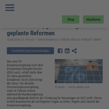
Sie sind hier:
Startseite
»
Fachwissen
»
Bau und Gebäudemanagement
»
PV
Einspeisevergütung 2026: aktuelle Sätze, geltende Regeln und geplante
Reformen
PV Einspeisevergütung 2026:
Shop
Akademie
aktuelle Sätze, geltende Regeln und
geplante Reformen
10.06.2026 | S. Horsch – Online-Redaktion, FORUM VERLAG HERKERT GMBH
Fachartikel jetzt herunterladen
Wer eine PV
Einspeisevergütung nach dem
Erneuerbare-Energien-Gesetz
(EEG) nutzt, erhält dafür über
20 Jahre garantierte
Einnahmen. Doch 2026 bringt
die Zäsur: Die aktuelle
© petair – stock.adobe.com
Stromeinspeisevergütung
sank im Februar erneut,
während die Bundesregierung
eine grundlegende Reform der Förderung für Neuanlagen ab 2027 prüft. Dieser
Artikel beantwortet die wichtigsten Fragen zu Höhe, Regeln und Zukunft der
Einspeisevergütung.