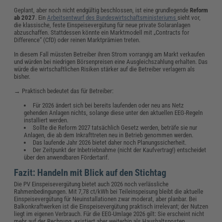
Geplant, aber noch nicht endgültig beschlossen, ist eine grundlegende
Reform
ab 2027
. Ein
Arbeitsentwurf des Bundeswirtschaftsministeriums
sieht vor,
die klassische, feste Einspeisevergütung für neue private Solaranlagen
abzuschaffen. Stattdessen könnte ein Marktmodell mit „Contracts for
Difference“ (CfD) oder reinen Marktprämien treten.
In diesem Fall müssten Betreiber ihren Strom vorrangig am Markt verkaufen
und würden bei niedrigen Börsenpreisen eine Ausgleichszahlung erhalten. Das
würde die wirtschaftlichen Risiken stärker auf die Betreiber verlagern als
bisher.
→ Praktisch bedeutet das für Betreiber:
Für 2026 ändert sich bei bereits laufenden oder neu ans Netz
gehenden Anlagen nichts, solange diese unter den aktuellen EEG-Regeln
installiert werden.
Sollte die Reform 2027 tatsächlich Gesetz werden, beträfe sie nur
Anlagen, die ab dem Inkrafttreten neu in Betrieb genommen werden.
Das laufende Jahr 2026 bietet daher noch Planungssicherheit.
Der Zeitpunkt der Inbetriebnahme (nicht der Kaufvertrag!) entscheidet
über den anwendbaren Fördertarif.
Fazit: Handeln mit Blick auf den Stichtag
Die PV Einspeisevergütung bietet auch 2026 noch verlässliche
Rahmenbedingungen. Mit 7,78 ct/kWh bei Teileinspeisung bleibt die aktuelle
Einspeisevergütung für Neuinstallationen zwar moderat, aber planbar. Bei
Balkonkraftwerken ist die Einspeisevergütung praktisch irrelevant; der Nutzen
liegt im eigenen Verbrauch. Für die EEG-Umlage 2026 gilt: Sie erscheint nicht
mehr auf der Rechnung, existiert aber weiterhin als Haushaltsposten.