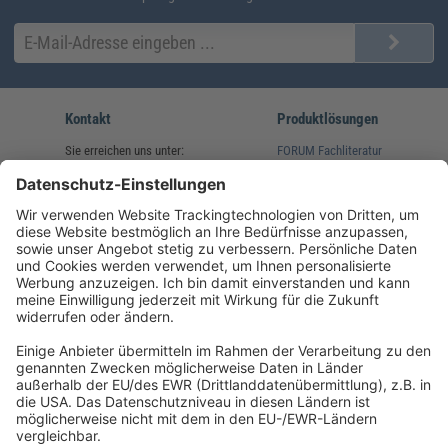
Kontakt
Produktlösungen
Sie erreichen uns unter:
FORUM Fachliteratur
AKADEMIE HERKERT
(08233) 38 11 23
Unsere Marken
service@forum-verlag.com
Mo-Do 07:30 - 17:00 Uhr
Fr 07:30 - 15:00 Uhr
Folgen Sie uns
Impressum