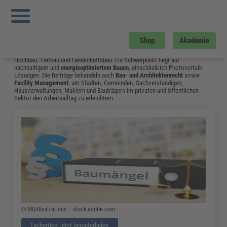
Sie sind hier:
Startseite
»
Fachwissen
»
Bau und Gebäudemanagement
»
Sanierungspflicht Fuer Bestandsgebäude
»
Seite 15
Bau und Gebäudemanagement
Shop
Akademie
Vom Neubau bis hin zum Umgang mit Bauschäden: Das Fachwissen aus dem
Bereich Bau & Gebäudemanagement unterstützt Fachleute in Bauplanung,
Hochbau, Tiefbau und Landschaftsbau. Ein Schwerpunkt liegt auf
nachhaltigem und
energieoptimiertem Bauen
, einschließlich Photovoltaik-
Lösungen. Die Beiträge behandeln auch
Bau- und Architektenrecht
sowie
Facility Management
, um Städten, Gemeinden, Sachverständigen,
Hausverwaltungen, Maklern und Bauträgern im privaten und öffentlichen
Sektor den Arbeitsalltag zu erleichtern.
© MQ-Illustrations – stock.adobe.com
Fachartikel jetzt herunterladen