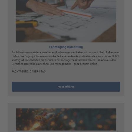
Fachtagung Bauleitung
Bauleiter/innen meistern viele Herausforderungen und haben oft nur wenig Zeit. Auf unserer
Online-Live-Tagung informieren wir die Teilnehmenden deshalb über alles, was für sie JETZT
wichtig ist. Sie erwarten praxisorientierte Vorträge zu aktuell relevanten Themen aus den
Bereichen Baurecht, Bautechnik und Management – ganz bequem online.
FACHTAGUNG, DAUER 1 TAG
Mehr erfahren