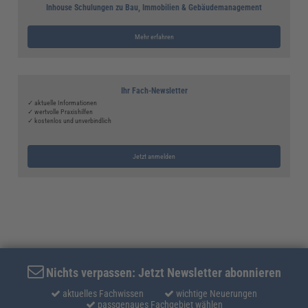
Inhouse Schulungen zu Bau, Immobilien & Gebäudemanagement
Mehr erfahren
Ihr Fach-Newsletter
✓ aktuelle Informationen
✓ wertvolle Praxishilfen
✓ kostenlos und unverbindlich
Jetzt anmelden
Nichts verpassen: Jetzt Newsletter abonnieren
aktuelles Fachwissen
wichtige Neuerungen
passgenaues Fachgebiet wählen