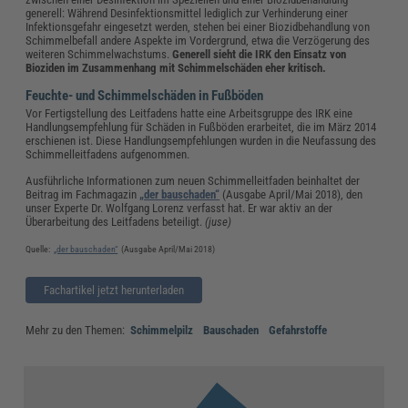
generell: Während Desinfektionsmittel lediglich zur Verhinderung einer
Infektionsgefahr eingesetzt werden, stehen bei einer Biozidbehandlung von
Schimmelbefall andere Aspekte im Vordergrund, etwa die Verzögerung des
weiteren Schimmelwachstums.
Generell sieht die IRK den Einsatz von
Bioziden im Zusammenhang mit Schimmelschäden eher kritisch.
Feuchte- und Schimmelschäden in Fußböden
Vor Fertigstellung des Leitfadens hatte eine Arbeitsgruppe des IRK eine
Handlungsempfehlung für Schäden in Fußböden erarbeitet, die im März 2014
erschienen ist. Diese Handlungsempfehlungen wurden in die Neufassung des
Schimmelleitfadens aufgenommen.
Ausführliche Informationen zum neuen Schimmelleitfaden beinhaltet der
Beitrag im Fachmagazin
„der bauschaden“
(Ausgabe April/Mai 2018), den
unser Experte Dr. Wolfgang Lorenz verfasst hat. Er war aktiv an der
Überarbeitung des Leitfadens beteiligt.
(juse)
Quelle:
„der bauschaden“
(Ausgabe April/Mai 2018)
Fachartikel jetzt herunterladen
Mehr zu den Themen:
Schimmelpilz
Bauschaden
Gefahrstoffe