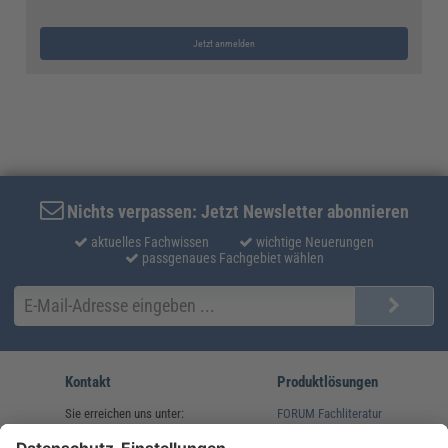
Jetzt anmelden
Nichts verpassen: Jetzt Newsletter abonnieren
aktuelles Fachwissen
wichtige Neuerungen
passgenaues Fachgebiet wählen
Kontakt
Produktlösungen
Sie erreichen uns unter:
FORUM Fachliteratur
AKADEMIE HERKERT
(08233) 38 11 23