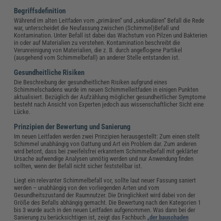
Begriffsdefinition
Während im alten Leitfaden vom „primären“ und „sekundären“ Befall die Rede
war, unterscheidet die Neufassung zwischen (Schimmel)Befall und
Kontamination. Unter Befall ist dabei das Wachstum von Pilzen und Bakterien
in oder auf Materialien zu verstehen. Kontamination beschreibt die
Verunreinigung von Materialien, die z. B. durch angeflogene Partikel
(ausgehend vom Schimmelbefall) an anderer Stelle entstanden ist.
Gesundheitliche Risiken
Die Beschreibung der gesundheitlichen Risiken aufgrund eines
Schimmelschadens wurde im neuen Schimmelleitfaden in einigen Punkten
aktualisiert. Bezüglich der Aufzählung möglicher gesundheitlicher Symptome
besteht nach Ansicht von Experten jedoch aus wissenschaftlicher Sicht eine
Lücke.
Prinzipien der Bewertung und Sanierung
Im neuen Leitfaden werden zwei Prinzipien herausgestellt: Zum einen stellt
Schimmel unabhängig von Gattung und Art ein Problem dar. Zum anderen
wird betont, dass bei zweifelsfrei erkanntem Schimmelbefall mit geklärter
Ursache aufwendige Analysen unnötig werden und nur Anwendung finden
sollten, wenn der Befall nicht sicher feststellbar ist.
Liegt ein relevanter Schimmelbefall vor, sollte laut neuer Fassung saniert
werden – unabhängig von den vorliegenden Arten und vom
Gesundheitszustand der Raumnutzer. Die Dringlichkeit wird dabei von der
Größe des Befalls abhängig gemacht. Die Bewertung nach den Kategorien 1
bis 3 wurde auch in den neuen Leitfaden aufgenommen. Was dann bei der
Sanierung zu berücksichtigen ist, zeigt das Fachbuch
„der bauschaden