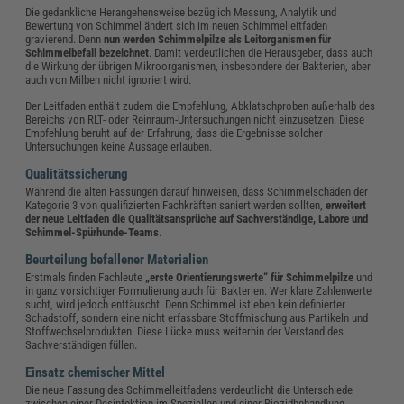
Die gedankliche Herangehensweise bezüglich Messung, Analytik und
Bewertung von Schimmel ändert sich im neuen Schimmelleitfaden
gravierend. Denn
nun werden Schimmelpilze als Leitorganismen für
Schimmelbefall bezeichnet
. Damit verdeutlichen die Herausgeber, dass auch
die Wirkung der übrigen Mikroorganismen, insbesondere der Bakterien, aber
auch von Milben nicht ignoriert wird.
Der Leitfaden enthält zudem die Empfehlung, Abklatschproben außerhalb des
Bereichs von RLT- oder Reinraum-Untersuchungen nicht einzusetzen. Diese
Empfehlung beruht auf der Erfahrung, dass die Ergebnisse solcher
Untersuchungen keine Aussage erlauben.
Qualitätssicherung
Während die alten Fassungen darauf hinweisen, dass Schimmelschäden der
Kategorie 3 von qualifizierten Fachkräften saniert werden sollten,
erweitert
der neue Leitfaden die Qualitätsansprüche auf Sachverständige, Labore und
Schimmel-Spürhunde-Teams
.
Beurteilung befallener Materialien
Erstmals finden Fachleute
„erste Orientierungswerte“ für Schimmelpilze
und
in ganz vorsichtiger Formulierung auch für Bakterien. Wer klare Zahlenwerte
sucht, wird jedoch enttäuscht. Denn Schimmel ist eben kein definierter
Schadstoff, sondern eine nicht erfassbare Stoffmischung aus Partikeln und
Stoffwechselprodukten. Diese Lücke muss weiterhin der Verstand des
Sachverständigen füllen.
Einsatz chemischer Mittel
Die neue Fassung des Schimmelleitfadens verdeutlicht die Unterschiede
zwischen einer Desinfektion im Speziellen und einer Biozidbehandlung