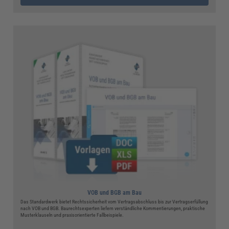
VOB und BGB am Bau
Das Standardwerk bietet Rechtssicherheit vom Vertragsabschluss bis zur Vertragserfüllung
nach VOB und BGB. Baurechtsexperten liefern verständliche Kommentierungen, praktische
Musterklauseln und praxisorientierte Fallbeispiele.