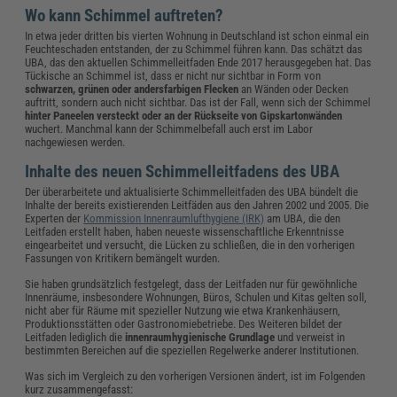
Wo kann Schimmel auftreten?
In etwa jeder dritten bis vierten Wohnung in Deutschland ist schon einmal ein
Feuchteschaden entstanden, der zu Schimmel führen kann. Das schätzt das
UBA, das den aktuellen Schimmelleitfaden Ende 2017 herausgegeben hat. Das
Tückische an Schimmel ist, dass er nicht nur sichtbar in Form von
schwarzen, grünen oder andersfarbigen Flecken
an Wänden oder Decken
auftritt, sondern auch nicht sichtbar. Das ist der Fall, wenn sich der Schimmel
hinter Paneelen versteckt oder an der Rückseite von Gipskartonwänden
wuchert. Manchmal kann der Schimmelbefall auch erst im Labor
nachgewiesen werden.
Inhalte des neuen Schimmelleitfadens des UBA
Der überarbeitete und aktualisierte Schimmelleitfaden des UBA bündelt die
Inhalte der bereits existierenden Leitfäden aus den Jahren 2002 und 2005. Die
Experten der
Kommission Innenraumlufthygiene (IRK)
am UBA, die den
Leitfaden erstellt haben, haben neueste wissenschaftliche Erkenntnisse
eingearbeitet und versucht, die Lücken zu schließen, die in den vorherigen
Fassungen von Kritikern bemängelt wurden.
Sie haben grundsätzlich festgelegt, dass der Leitfaden nur für gewöhnliche
Innenräume, insbesondere Wohnungen, Büros, Schulen und Kitas gelten soll,
nicht aber für Räume mit spezieller Nutzung wie etwa Krankenhäusern,
Produktionsstätten oder Gastronomiebetriebe. Des Weiteren bildet der
Leitfaden lediglich die
innenraumhygienische Grundlage
und verweist in
bestimmten Bereichen auf die speziellen Regelwerke anderer Institutionen.
Was sich im Vergleich zu den vorherigen Versionen ändert, ist im Folgenden
kurz zusammengefasst: