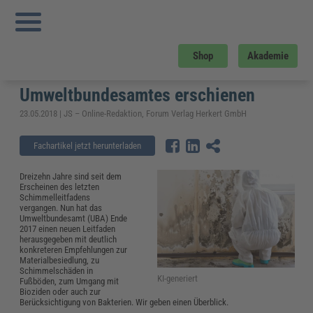
Sie sind hier:
Startseite
»
Fachwissen
»
Bau und Gebäudemanagement
»
Schimmelbeseitigung: Neuer Schimmelleitfaden des Umweltbundesamtes
erschienen
Schimmelbeseitigung: Neuer
Shop
Akademie
Schimmelleitfaden des
Umweltbundesamtes erschienen
23.05.2018 | JS – Online-Redaktion, Forum Verlag Herkert GmbH
Fachartikel jetzt herunterladen
Dreizehn Jahre sind seit dem
Erscheinen des letzten
Schimmelleitfadens
vergangen. Nun hat das
Umweltbundesamt (UBA) Ende
2017 einen neuen Leitfaden
herausgegeben mit deutlich
konkreteren Empfehlungen zur
Materialbesiedlung, zu
Schimmelschäden in
KI-generiert
Fußböden, zum Umgang mit
Bioziden oder auch zur
Berücksichtigung von Bakterien. Wir geben einen Überblick.