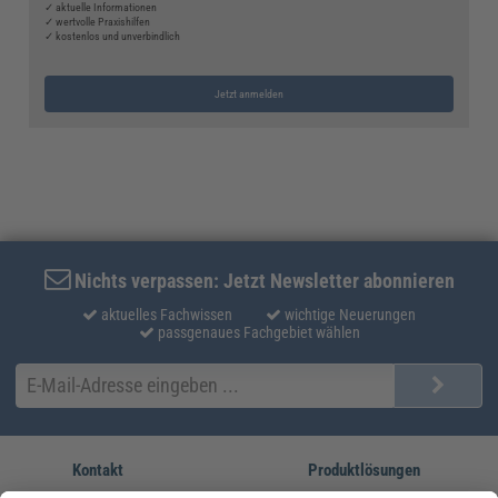
✓ aktuelle Informationen
✓ wertvolle Praxishilfen
✓ kostenlos und unverbindlich
Jetzt anmelden
Nichts verpassen: Jetzt Newsletter abonnieren
aktuelles Fachwissen
wichtige Neuerungen
passgenaues Fachgebiet wählen
Kontakt
Produktlösungen