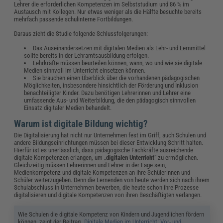
Lehrer die erforderlichen Kompetenzen im Selbststudium und 86 % im
Austausch mit Kollegen. Nur etwas weniger als die Hälfte besuchte bereits
mehrfach passende schulinterne Fortbildungen.
Daraus zieht die Studie folgende Schlussfolgerungen:
Das Auseinandersetzen mit digitalen Medien als Lehr- und Lernmittel
sollte bereits in der Lehramtsausbildung erfolgen.
Lehrkräfte müssen beurteilen können, wann, wo und wie sie digitale
Medien sinnvoll im Unterricht einsetzen können.
Sie brauchen einen Überblick über die vorhandenen pädagogischen
Möglichkeiten, insbesondere hinsichtlich der Förderung und Inklusion
benachteiligter Kinder. Dazu benötigen Lehrerinnen und Lehrer eine
umfassende Aus- und Weiterbildung, die den pädagogisch sinnvollen
Einsatz digitaler Medien behandelt.
Warum ist digitale Bildung wichtig?
Die Digitalisierung hat nicht nur Unternehmen fest im Griff, auch Schulen und
andere Bildungseinrichtungen müssen bei dieser Entwicklung Schritt halten.
Hierfür ist es unerlässlich, dass pädagogische Fachkräfte ausreichende
digitale Kompetenzen erlangen, um „
digitalen Unterricht
“ zu ermöglichen.
Gleichzeitig müssen Lehrerinnen und Lehrer in der Lage sein,
Medienkompetenz und digitale Kompetenzen an ihre Schülerinnen und
Schüler weiterzugeben. Denn die Lernenden von heute werden sich nach ihrem
Schulabschluss in Unternehmen bewerben, die heute schon ihre Prozesse
digitalisieren und digitale Kompetenzen von ihren Beschäftigten verlangen.
Wie Schulen die digitale Kompetenz von Kindern und Jugendlichen fördern
können, zeigt der Beitrag „
Digitale Medien im Unterricht: Vor- und