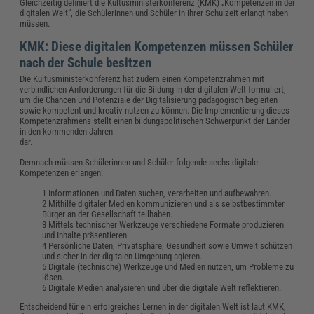
Gleichzeitig definiert die Kultusministerkonferenz (KMK) „Kompetenzen in der
digitalen Welt“, die Schülerinnen und Schüler in ihrer Schulzeit erlangt haben
müssen.
KMK: Diese digitalen Kompetenzen müssen Schüler
nach der Schule besitzen
Die Kultusministerkonferenz hat zudem einen Kompetenzrahmen mit
verbindlichen Anforderungen für die Bildung in der digitalen Welt formuliert,
um die Chancen und Potenziale der Digitalisierung pädagogisch begleiten
sowie kompetent und kreativ nutzen zu können. Die Implementierung dieses
Kompetenzrahmens stellt einen bildungspolitischen Schwerpunkt der Länder
in den kommenden Jahren
dar.
Demnach müssen Schülerinnen und Schüler folgende sechs digitale
Kompetenzen erlangen:
Informationen und Daten suchen, verarbeiten und aufbewahren.
Mithilfe digitaler Medien kommunizieren und als selbstbestimmter
Bürger an der Gesellschaft teilhaben.
Mittels technischer Werkzeuge verschiedene Formate produzieren
und Inhalte präsentieren.
Persönliche Daten, Privatsphäre, Gesundheit sowie Umwelt schützen
und sicher in der digitalen Umgebung agieren.
Digitale (technische) Werkzeuge und Medien nutzen, um Probleme zu
lösen.
Digitale Medien analysieren und über die digitale Welt reflektieren.
Entscheidend für ein erfolgreiches Lernen in der digitalen Welt ist laut KMK,