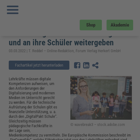
Sie sind hier:
Startseite
»
Fachwissen
»
Bildung und Erziehung
»
Digitale
Kompetenzen: Lehrer müssen digitales Wissen erlangen und an ihre Schüler
weitergeben
Digitale Kompetenzen: Lehrer
Shop
Akademie
müssen digitales Wissen erlangen
und an ihre Schüler weitergeben
03.03.2022 | T. Reddel – Online-Redaktion, Forum Verlag Herkert GmbH
Fachartikel jetzt herunterladen
Lehrkräfte müssen digitale
Kompetenzen aufweisen, um
den Anforderungen der
Digitalisierung und modernen
Medien im Unterricht gerecht
zu werden. Für die technische
Aufrüstung der Schulen gibt es
finanzielle Unterstützung, u. a.
durch den „DigitalPakt Schule“.
Gleichzeitig müssen
© wavebreak3 – stock.adobe.com
pädagogische Fachkräfte in
der Lage sein,
Medienkompetenz zu vermitteln. Die Europäische Kommission beschreibt im
„DigCompEdu“, welche Fähigkeiten jetzt von den Lehrkräften gefordert sind.