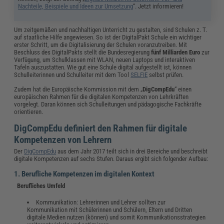
Nachteile, Beispiele und Ideen zur Umsetzung
“. Jetzt informieren!
Um zeitgemäßen und nachhaltigen Unterricht zu gestalten, sind Schulen z. T.
auf staatliche Hilfe angewiesen. So ist der DigitalPakt Schule ein wichtiger
erster Schritt, um die Digitalisierung der Schulen voranzutreiben. Mit
Beschluss des DigitalPakts stellt die Bundesregierung
fünf Milliarden Euro
zur
Verfügung, um Schulklassen mit WLAN, neuen Laptops und interaktiven
Tafeln auszustatten. Wie gut eine Schule digital aufgestellt ist, können
Schulleiterinnen und Schulleiter mit dem Tool
SELFIE
selbst prüfen.
Zudem hat die Europäische Kommission mit dem „
DigCompEdu
“ einen
europäischen Rahmen für die digitalen Kompetenzen von Lehrkräften
vorgelegt. Daran können sich Schulleitungen und pädagogische Fachkräfte
orientieren.
DigCompEdu definiert den Rahmen für digitale
Kompetenzen von Lehrern
Der
DigCompEdu
aus dem Jahr 2017 teilt sich in drei Bereiche und beschreibt
digitale Kompetenzen auf sechs Stufen. Daraus ergibt sich folgender Aufbau:
1. Berufliche Kompetenzen im digitalen Kontext
Berufliches Umfeld
Kommunikation: Lehrerinnen und Lehrer sollten zur
Kommunikation mit Schülerinnen und Schülern, Eltern und Dritten
digitale Medien nutzen (können) und somit Kommunikationsstrategien