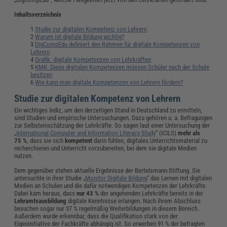
Inhaltsverzeichnis
Studie zur digitalen Kompetenz von Lehrern
Warum ist digitale Bildung wichtig?
DigCompEdu definiert den Rahmen für digitale Kompetenzen von
Lehrern
Grafik: digitale Kompetenzen von Lehrkräften
KMK: Diese digitalen Kompetenzen müssen Schüler nach der Schule
besitzen
Wie kann man digitale Kompetenzen von Lehrern fördern?
Studie zur digitalen Kompetenz von Lehrern
Ein wichtiges Indiz, um den derzeitigen Stand in Deutschland zu ermitteln,
sind Studien und empirische Untersuchungen. Dazu gehören u. a. Befragungen
zur Selbsteinschätzung der Lehrkräfte. So sagen laut einer Untersuchung der
„
International Computer and Information Literacy Study
“ (ICILS)
mehr als
75 %
, dass sie sich
kompetent
darin fühlen, digitales Unterrichtsmaterial zu
recherchieren und Unterricht vorzubereiten, bei dem sie digitale Medien
nutzen.
Dem gegenüber stehen aktuelle Ergebnisse der Bertelsmann-Stiftung. Sie
untersuchte in ihrer Studie „
Monitor Digitale Bildung
“ das Lernen mit digitalen
Medien an Schulen und die dafür notwendigen Kompetenzen der Lehrkräfte.
Dabei kam heraus, dass
nur
43 %
der angehenden Lehrkräfte bereits in der
Lehramtsausbildung
digitale Kenntnisse erlangen. Nach ihrem Abschluss
besuchen sogar nur 37 % regelmäßig Weiterbildungen in diesem Bereich.
Außerdem wurde erkennbar, dass die Qualifikation stark von der
Eigeninitiative der Fachkräfte abhängig ist. So erwerben 91 % der befragten