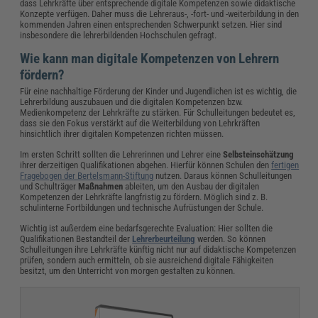
dass Lehrkräfte über entsprechende digitale Kompetenzen sowie didaktische
Konzepte verfügen. Daher muss die Lehreraus-, -fort- und -weiterbildung in den
kommenden Jahren einen entsprechenden Schwerpunkt setzen. Hier sind
insbesondere die lehrerbildenden Hochschulen gefragt.
Wie kann man digitale Kompetenzen von Lehrern
fördern?
Für eine nachhaltige Förderung der Kinder und Jugendlichen ist es wichtig, die
Lehrerbildung auszubauen und die digitalen Kompetenzen bzw.
Medienkompetenz der Lehrkräfte zu stärken. Für Schulleitungen bedeutet es,
dass sie den Fokus verstärkt auf die Weiterbildung von Lehrkräften
hinsichtlich ihrer digitalen Kompetenzen richten müssen.
Im ersten Schritt sollten die Lehrerinnen und Lehrer eine
Selbsteinschätzung
ihrer derzeitigen Qualifikationen abgehen. Hierfür können Schulen den
fertigen
Fragebogen der Bertelsmann-Stiftung
nutzen. Daraus können Schulleitungen
und Schulträger
Maßnahmen
ableiten, um den Ausbau der digitalen
Kompetenzen der Lehrkräfte langfristig zu fördern. Möglich sind z. B.
schulinterne Fortbildungen und technische Aufrüstungen der Schule.
Wichtig ist außerdem eine bedarfsgerechte Evaluation: Hier sollten die
Qualifikationen Bestandteil der
Lehrerbeurteilung
werden. So können
Schulleitungen ihre Lehrkräfte künftig nicht nur auf didaktische Kompetenzen
prüfen, sondern auch ermitteln, ob sie ausreichend digitale Fähigkeiten
besitzt, um den Unterricht von morgen gestalten zu können.