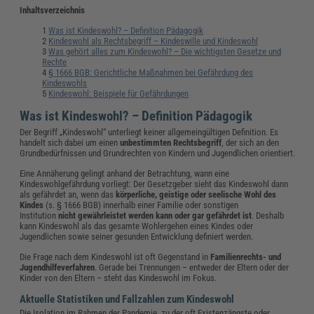
Inhaltsverzeichnis
Was ist Kindeswohl? – Definition Pädagogik
Kindeswohl als Rechtsbegriff – Kindeswille und Kindeswohl
Was gehört alles zum Kindeswohl? – Die wichtigsten Gesetze und
Rechte
§ 1666 BGB: Gerichtliche Maßnahmen bei Gefährdung des
Kindeswohls
Kindeswohl: Beispiele für Gefährdungen
Was ist Kindeswohl? – Definition Pädagogik
Der Begriff „Kindeswohl“ unterliegt keiner allgemeingültigen Definition. Es
handelt sich dabei um einen
unbestimmten Rechtsbegriff
, der sich an den
Grundbedürfnissen und Grundrechten von Kindern und Jugendlichen orientiert.
Eine Annäherung gelingt anhand der Betrachtung, wann eine
Kindeswohlgefährdung vorliegt: Der Gesetzgeber sieht das Kindeswohl dann
als gefährdet an, wenn das
körperliche, geistige oder seelische Wohl des
Kindes
(s. § 1666 BGB) innerhalb einer Familie oder sonstigen
Institution
nicht gewährleistet werden kann oder gar gefährdet ist
. Deshalb
kann Kindeswohl als das gesamte Wohlergehen eines Kindes oder
Jugendlichen sowie seiner gesunden Entwicklung definiert werden.
Die Frage nach dem Kindeswohl ist oft Gegenstand in
Familienrechts- und
Jugendhilfeverfahren
. Gerade bei Trennungen – entweder der Eltern oder der
Kinder von den Eltern – steht das Kindeswohl im Fokus.
Aktuelle Statistiken und Fallzahlen zum Kindeswohl
Die Isolation im Rahmen der Pandemie, zu der oft Existenzängste oder