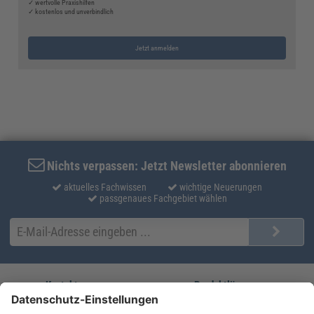
✓ wertvolle Praxishilfen
✓ kostenlos und unverbindlich
Jetzt anmelden
Nichts verpassen: Jetzt Newsletter abonnieren
aktuelles Fachwissen
wichtige Neuerungen
passgenaues Fachgebiet wählen
Kontakt
Produktlösungen
Sie erreichen uns unter:
FORUM Fachliteratur