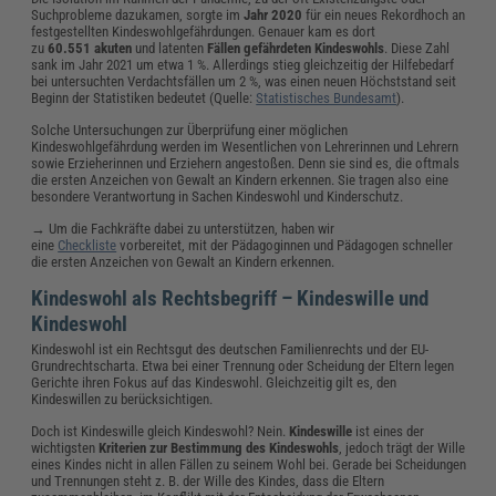
Suchprobleme dazukamen, sorgte im
Jahr 2020
für ein neues Rekordhoch an
festgestellten Kindeswohlgefährdungen. Genauer kam es dort
zu
60.551
akuten
und latenten
Fällen
gefährdeten Kindeswohls
. Diese Zahl
sank im Jahr 2021 um etwa 1 %. Allerdings stieg gleichzeitig der Hilfebedarf
bei untersuchten Verdachtsfällen um 2 %, was einen neuen Höchststand seit
Beginn der Statistiken bedeutet (Quelle:
Statistisches Bundesamt
).
Solche Untersuchungen zur Überprüfung einer möglichen
Kindeswohlgefährdung werden im Wesentlichen von Lehrerinnen und Lehrern
sowie Erzieherinnen und Erziehern angestoßen. Denn sie sind es, die oftmals
die ersten Anzeichen von Gewalt an Kindern erkennen. Sie tragen also eine
besondere Verantwortung in Sachen Kindeswohl und Kinderschutz.
→ Um die Fachkräfte dabei zu unterstützen, haben wir
eine
Checkliste
vorbereitet, mit der Pädagoginnen und Pädagogen schneller
die ersten Anzeichen von Gewalt an Kindern erkennen.
Kindeswohl als Rechtsbegriff – Kindeswille und
Kindeswohl
Kindeswohl ist ein Rechtsgut des deutschen Familienrechts und der EU-
Grundrechtscharta. Etwa bei einer Trennung oder Scheidung der Eltern legen
Gerichte ihren Fokus auf das Kindeswohl. Gleichzeitig gilt es, den
Kindeswillen zu berücksichtigen.
Doch ist Kindeswille gleich Kindeswohl? Nein.
Kindeswille
ist eines der
wichtigsten
Kriterien zur Bestimmung des Kindeswohls
, jedoch trägt der Wille
eines Kindes nicht in allen Fällen zu seinem Wohl bei. Gerade bei Scheidungen
und Trennungen steht z. B. der Wille des Kindes, dass die Eltern