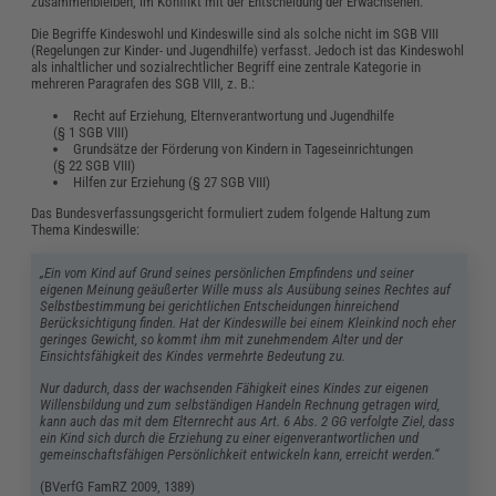
zusammenbleiben, im Konflikt mit der Entscheidung der Erwachsenen.
Die Begriffe Kindeswohl und Kindeswille sind als solche nicht im SGB VIII
(Regelungen zur Kinder- und Jugendhilfe) verfasst. Jedoch ist das Kindeswohl
als inhaltlicher und sozialrechtlicher Begriff eine zentrale Kategorie in
mehreren Paragrafen des SGB VIII, z. B.:
Recht auf Erziehung, Elternverantwortung und Jugendhilfe
(§ 1 SGB VIII)
Grundsätze der Förderung von Kindern in Tageseinrichtungen
(§ 22 SGB VIII)
Hilfen zur Erziehung (§ 27 SGB VIII)
Das Bundesverfassungsgericht formuliert zudem folgende Haltung zum
Thema Kindeswille:
„Ein vom Kind auf Grund seines persönlichen Empfindens und seiner
eigenen Meinung geäußerter Wille muss als Ausübung seines Rechtes auf
Selbstbestimmung bei gerichtlichen Entscheidungen hinreichend
Berücksichtigung finden. Hat der Kindeswille bei einem Kleinkind noch eher
geringes Gewicht, so kommt ihm mit zunehmendem Alter und der
Einsichtsfähigkeit des Kindes vermehrte Bedeutung zu.
Nur dadurch, dass der wachsenden Fähigkeit eines Kindes zur eigenen
Willensbildung und zum selbständigen Handeln Rechnung getragen wird,
kann auch das mit dem Elternrecht aus Art. 6 Abs. 2 GG verfolgte Ziel, dass
ein Kind sich durch die Erziehung zu einer eigenverantwortlichen und
gemeinschaftsfähigen Persönlichkeit entwickeln kann, erreicht werden.“
(BVerfG FamRZ 2009, 1389)