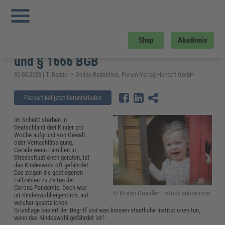
Sie sind hier:
Startseite
»
Fachwissen
»
Bildung und Erziehung
»
Kindeswohl und
Kinderrechte – Definition, Kindeswohlgefährdung und § 1666 BGB
Kindeswohl und Kinderrechte –
Shop
Akademie
Definition, Kindeswohlgefährdung
und § 1666 BGB
30.05.2023 | T. Reddel – Online-Redaktion, Forum Verlag Herkert GmbH
Fachartikel jetzt herunterladen
Im Schnitt sterben in
Deutschland drei Kinder pro
Woche aufgrund von Gewalt
oder Vernachlässigung.
Gerade wenn Familien in
Stresssituationen geraten, ist
das Kindeswohl oft gefährdet.
Das zeigen die gestiegenen
Fallzahlen zu Zeiten der
Corona-Pandemie. Doch was
© Kristin Gründler – stock.adobe.com
ist Kindeswohl eigentlich, auf
welcher gesetzlichen
Grundlage basiert der Begriff und was können staatliche Institutionen tun,
wenn das Kindeswohl gefährdet ist?