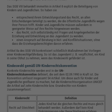
Das SGB VIII behandelt immerhin in Artikel 8 explizit die Beteiligung von
Kindern und Jugendlichen. So haben sie
entsprechend ihrem Entwicklungsstand das Recht, an allen
Entscheidungen beteiligt zu werden, die die öffentliche Jugendhilfe wegen
ihrer Person trifft. Kinder und Jugendliche müssen außerdem in
geeigneter Weise auf ihre Rechte hingewiesen werden.
das Recht, sich selbstständig mit Fragen und Angelegenheiten der
Erziehung und Entwicklung an das Jugendamt zu wenden.
einen Anspruch auf Beratung in Not- und Konfliktsituationen, ohne
dass die Erziehungsberechtigten davon erfahren.
Artikel 8a des SGB VIII konkretisiert schließlich Maßnahmen bei Vorliegen
einer Kindeswohlgefährdung. So ist das Jugendamt z. B. verpflichtet, ein Kind
in seine Obhut zu nehmen, wenn das Kindeswohl gefährdet ist.
Kindeswohl gemäß UN-Kinderrechtskonvention
Konkrete Kinderrechte werden erst in der
UN-
Kinderrechtskonvention
definiert, die seit dem 02.09.1990 in Kraft ist. Die
Konvention umfasst insgesamt 54 Artikel. Um diese auch für Kinder und
Jugendliche greifbarer zu machen, hat die Kinderrechtsorganisation UNICEF
die Artikel auf zehn Kinderrechte bzw. Grundrechte von Kindern
zusammengefasst:
Kinderrecht
Definition
Jedes Kind hat die gleichen Rechte und muss gleich
Recht auf Gleichheit
behandelt werden. Außerdem darf kein Kind
Diskriminierung oder Benachteiligung erfahren.