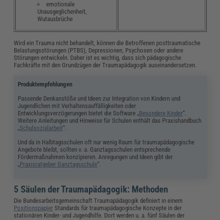
emotionale
Unausgeglichenheit,
Wutausbrüche
Wird ein Trauma nicht behandelt, können die Betroffenen posttraumatische
Belastungsstörungen (PTBS), Depressionen, Psychosen oder andere
Störungen entwickeln. Daher ist es wichtig, dass sich pädagogische
Fachkräfte mit den Grundzügen der Traumapädagogik auseinandersetzen.
Produktempfehlungen
Passende Denkanstöße und Ideen zur Integration von Kindern und
Jugendlichen mit Verhaltensauffälligkeiten oder
Entwicklungsverzögerungen bietet die Software „
Besondere Kinder
“.
Weitere Anleitungen und Hinweise für Schulen enthält das Praxishandbuch
„
Schulsozialarbeit
“.
Und da in Halbtagsschulen oft nur wenig Raum für traumapädagogische
Angebote bleibt, sollten v. a. Ganztagsschulen entsprechende
Fördermaßnahmen konzipieren. Anregungen und Ideen gibt der
„
Praxisratgeber Ganztagsschule
“.
5 Säulen der Traumapädagogik: Methoden
Die Bundesarbeitsgemeinschaft Traumapädagogik definiert in einem
Positionspapier
Standards für traumapädagogische Konzepte in der
stationären Kinder- und Jugendhilfe. Dort werden u. a. fünf Säulen der