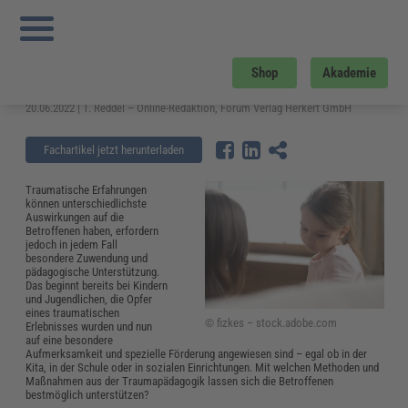
Sie sind hier:
Startseite
»
Fachwissen
»
Bildung und Erziehung
»
Was ist
Traumapädagogik? – Methoden und Definition
Was ist Traumapädagogik? –
Shop
Akademie
Methoden und Definition
20.06.2022 | T. Reddel – Online-Redaktion, Forum Verlag Herkert GmbH
Fachartikel jetzt herunterladen
Traumatische Erfahrungen
können unterschiedlichste
Auswirkungen auf die
Betroffenen haben, erfordern
jedoch in jedem Fall
besondere Zuwendung und
pädagogische Unterstützung.
Das beginnt bereits bei Kindern
und Jugendlichen, die Opfer
eines traumatischen
© fizkes – stock.adobe.com
Erlebnisses wurden und nun
auf eine besondere
Aufmerksamkeit und spezielle Förderung angewiesen sind – egal ob in der
Kita, in der Schule oder in sozialen Einrichtungen. Mit welchen Methoden und
Maßnahmen aus der Traumapädagogik lassen sich die Betroffenen
bestmöglich unterstützen?