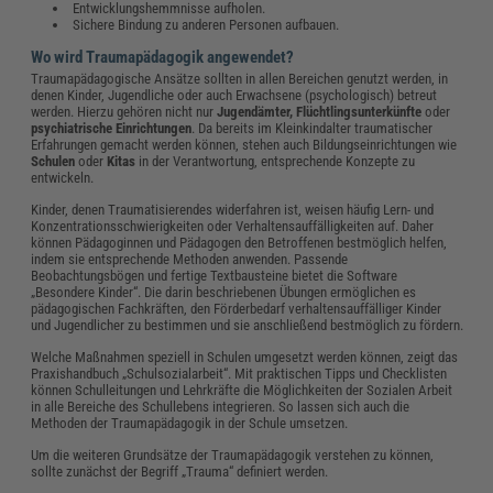
Entwicklungshemmnisse aufholen.
Sichere Bindung zu anderen Personen aufbauen.
Wo wird Traumapädagogik angewendet?
Traumapädagogische Ansätze sollten in allen Bereichen genutzt werden, in
denen Kinder, Jugendliche oder auch Erwachsene (psychologisch) betreut
werden. Hierzu gehören nicht nur
Jugendämter, Flüchtlingsunterkünfte
oder
psychiatrische Einrichtungen
. Da bereits im Kleinkindalter traumatischer
Erfahrungen gemacht werden können, stehen auch Bildungseinrichtungen wie
Schulen
oder
Kitas
in der Verantwortung, entsprechende Konzepte zu
entwickeln.
Kinder, denen Traumatisierendes widerfahren ist, weisen häufig Lern- und
Konzentrationsschwierigkeiten oder Verhaltensauffälligkeiten auf. Daher
können Pädagoginnen und Pädagogen den Betroffenen bestmöglich helfen,
indem sie entsprechende Methoden anwenden.
Passende
Beobachtungsbögen und fertige Textbausteine bietet die Software
„Besondere Kinder“. Die darin beschriebenen Übungen ermöglichen es
pädagogischen Fachkräften, den Förderbedarf verhaltensauffälliger Kinder
und Jugendlicher zu bestimmen und sie anschließend bestmöglich zu fördern.
Welche Maßnahmen speziell in Schulen umgesetzt werden können, zeigt das
Praxishandbuch „Schulsozialarbeit“. Mit praktischen Tipps und Checklisten
können Schulleitungen und Lehrkräfte die Möglichkeiten der Sozialen Arbeit
in alle Bereiche des Schullebens integrieren. So lassen sich auch die
Methoden der Traumapädagogik in der Schule umsetzen.
Um die weiteren Grundsätze der Traumapädagogik verstehen zu können,
sollte zunächst der Begriff „Trauma“ definiert werden.