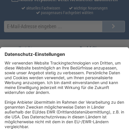
aktuelles Fachwissen
wichtige Neuerungen
passgenaues Fachgebiet wählen
Kontakt
Produktlösungen
Sie erreichen uns unter:
FORUM Fachliteratur
AKADEMIE HERKERT
(08233) 38 11 23
Unsere Marken
service@forum-verlag.com
Mo-Do 07:30 - 17:00 Uhr
Fr 07:30 - 15:00 Uhr
Folgen Sie uns