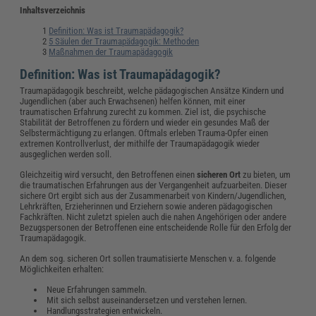
Inhaltsverzeichnis
Definition: Was ist Traumapädagogik?
5 Säulen der Traumapädagogik: Methoden
Maßnahmen der Traumapädagogik
Definition: Was ist Traumapädagogik?
Traumapädagogik beschreibt, welche pädagogischen Ansätze Kindern und
Jugendlichen (aber auch Erwachsenen) helfen können, mit einer
traumatischen Erfahrung zurecht zu kommen. Ziel ist, die psychische
Stabilität der Betroffenen zu fördern und wieder ein gesundes Maß der
Selbstermächtigung zu erlangen.
Oftmals erleben Trauma-Opfer einen
extremen Kontrollverlust, der mithilfe der Traumapädagogik wieder
ausgeglichen werden soll.
Gleichzeitig wird versucht, den Betroffenen einen
sicheren Ort
zu bieten, um
die traumatischen Erfahrungen aus der Vergangenheit aufzuarbeiten. Dieser
sichere Ort ergibt sich aus der Zusammenarbeit von Kindern/Jugendlichen,
Lehrkräften, Erzieherinnen und Erziehern sowie anderen pädagogischen
Fachkräften. Nicht zuletzt spielen auch die nahen Angehörigen oder andere
Bezugspersonen der Betroffenen eine entscheidende Rolle für den Erfolg der
Traumapädagogik.
An dem sog. sicheren Ort sollen traumatisierte Menschen v. a. folgende
Möglichkeiten erhalten:
Neue Erfahrungen sammeln.
Mit sich selbst auseinandersetzen und verstehen lernen.
Handlungsstrategien entwickeln.