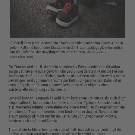
Generell kann jeder Mensch ein Trauma erleiden, unabhängig vom Alter. In
jedem Fall sind besondere Maßnahmen der Traumapädagogik erforderlich,
um die Opfer bei der Bewältigung zu unterstützen.
(Bild: © pololia –
stock.adobe.com)
Ein Trauma wird i. d. R. durch ein belastendes Ereignis oder eine Situation
ausgelöst, die eine außergewöhnliche Bedrohung darstellt. Kann die Person
weder aus der Situation fliehen, noch sie akzeptieren oder anderweitig selbst
bewältigen, wird von einem Trauma per Definition gesprochen. Dabei ist es
auch möglich, ein Trauma zu entwickeln, ohne dass objektiv eine
existenzielle Bedrohung vorhanden ist.
Generell können Traumata sowohl durch kurzlebige Ereignisse als auch durch
langanhaltende, belastende Umstände entstehen. Typische Ursachen sind
z. B.
Vernachlässigung
,
Verwahrlosung
oder
Gewalt
. Häufig ergeben sich die
Ursachen für Traumata bereits in der Kindheit oder Jugend. Daher ist die
Traumapädagogik nicht nur für die Betreuung von Erwachsenen wichtig,
sondern auch in Kita und Schule.
Traumatisierte Menschen fühlen sich oft hilf- und schutzlos, zudem ist ihr
Selbst- und Wertverständnis meist langfristig beschädigt. Damit