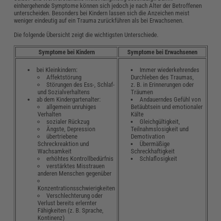
einhergehende Symptome können sich jedoch je nach Alter der Betroffenen
unterscheiden. Besonders bei Kindern lassen sich die Anzeichen meist
weniger eindeutig auf ein Trauma zurückführen als bei Erwachsenen.
Die folgende Übersicht zeigt die wichtigsten Unterschiede.
Symptome bei Kindern
Symptome bei Erwachsenen
bei Kleinkindern:
Immer wiederkehrendes
Affektstörung
Durchleben des Traumas,
Störungen des Ess-, Schlaf-
z. B. in Erinnerungen oder
und Sozialverhaltens
Träumen
ab dem Kindergartenalter:
Andauerndes Gefühl von
allgemein unruhiges
Betäubtsein und emotionaler
Verhalten
Kälte
sozialer Rückzug
Gleichgültigkeit,
Ängste, Depression
Teilnahmslosigkeit und
übertriebene
Demotivation
Schreckreaktion und
Übermäßige
Wachsamkeit
Schreckhaftigkeit
erhöhtes Kontrollbedürfnis
Schlaflosigkeit
verstärktes Misstrauen
anderen Menschen gegenüber
Konzentrationsschwierigkeiten
Verschlechterung oder
Verlust bereits erlernter
Fähigkeiten (z. B. Sprache,
Kontinenz)