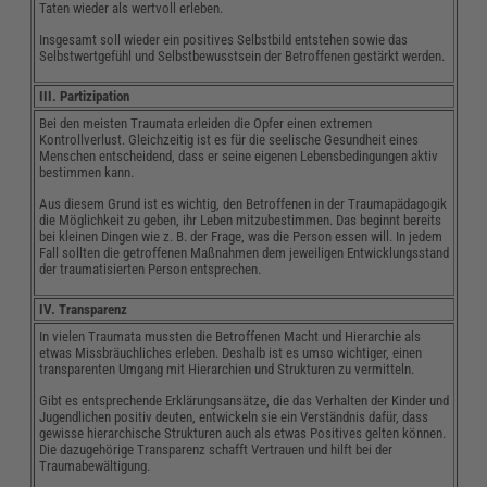
Taten wieder als wertvoll erleben.
Insgesamt soll wieder ein positives Selbstbild entstehen sowie das
Selbstwertgefühl und Selbstbewusstsein der Betroffenen gestärkt werden.
III. Partizipation
Bei den meisten Traumata erleiden die Opfer einen extremen
Kontrollverlust. Gleichzeitig ist es für die seelische Gesundheit eines
Menschen entscheidend, dass er seine eigenen Lebensbedingungen aktiv
bestimmen kann.
Aus diesem Grund ist es wichtig, den Betroffenen in der Traumapädagogik
die Möglichkeit zu geben, ihr Leben mitzubestimmen. Das beginnt bereits
bei kleinen Dingen wie z. B. der Frage, was die Person essen will. In jedem
Fall sollten die getroffenen Maßnahmen dem jeweiligen Entwicklungsstand
der traumatisierten Person entsprechen.
IV. Transparenz
In vielen Traumata mussten die Betroffenen Macht und Hierarchie als
etwas Missbräuchliches erleben. Deshalb ist es umso wichtiger, einen
transparenten Umgang mit Hierarchien und Strukturen zu vermitteln.
Gibt es entsprechende Erklärungsansätze, die das Verhalten der Kinder und
Jugendlichen positiv deuten, entwickeln sie ein Verständnis dafür, dass
gewisse hierarchische Strukturen auch als etwas Positives gelten können.
Die dazugehörige Transparenz schafft Vertrauen und hilft bei der
Traumabewältigung.