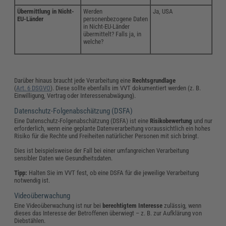
Übermittlung in Nicht-
Werden
Ja, USA
EU-Länder
personenbezogene Daten
in Nicht-EU-Länder
übermittelt? Falls ja, in
welche?
Darüber hinaus braucht jede Verarbeitung eine
Rechtsgrundlage
(
Art. 6 DSGVO
). Diese sollte ebenfalls im VVT dokumentiert werden (z. B.
Einwilligung, Vertrag oder Interessenabwägung).
Datenschutz-Folgenabschätzung (DSFA)
Eine Datenschutz-Folgenabschätzung (DSFA) ist eine
Risikobewertung
und nur
erforderlich, wenn eine geplante Datenverarbeitung voraussichtlich ein hohes
Risiko für die Rechte und Freiheiten natürlicher Personen mit sich bringt.
Dies ist beispielsweise der Fall bei einer umfangreichen Verarbeitung
sensibler Daten wie Gesundheitsdaten.
Tipp:
Halten Sie im VVT fest, ob eine DSFA für die jeweilige Verarbeitung
notwendig ist.
Videoüberwachung
Eine Videoüberwachung ist nur bei
berechtigtem Interesse
zulässig, wenn
dieses das Interesse der Betroffenen überwiegt – z. B. zur Aufklärung von
Diebstählen.