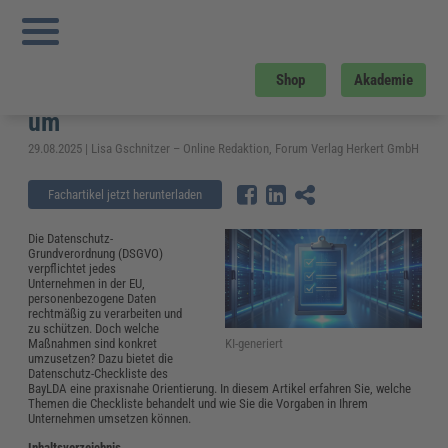
Sie sind hier:
Startseite
»
Fachwissen
»
Datenschutz und IT-Sicherheit
»
Datenschutz-Checkliste des BayLDA: So setzen Unternehmen die DSGVO um
Datenschutz-Checkliste des BayLDA:
Shop
Akademie
So setzen Unternehmen die DSGVO
um
29.08.2025 | Lisa Gschnitzer – Online Redaktion, Forum Verlag Herkert GmbH
Fachartikel jetzt herunterladen
Die Datenschutz-
Grundverordnung (DSGVO)
verpflichtet jedes
Unternehmen in der EU,
personenbezogene Daten
rechtmäßig zu verarbeiten und
zu schützen. Doch welche
KI-generiert
Maßnahmen sind konkret
umzusetzen? Dazu bietet die
Datenschutz-Checkliste des
BayLDA eine praxisnahe Orientierung. In diesem Artikel erfahren Sie, welche
Themen die Checkliste behandelt und wie Sie die Vorgaben in Ihrem
Unternehmen umsetzen können.
Inhaltsverzeichnis