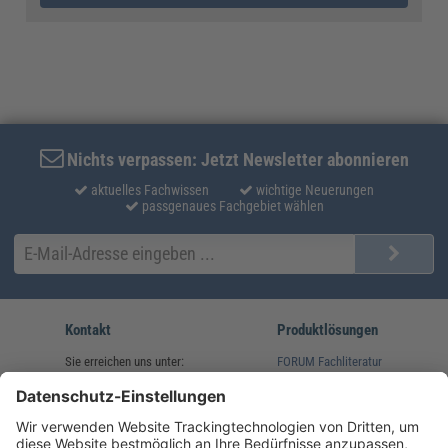
Nichts verpassen: Jetzt Newsletter abonnieren
aktuelles Fachwissen
wichtige Neuerungen
passgenaues Fachgebiet wählen
Kontakt
Produktlösungen
Sie erreichen uns unter:
FORUM Fachliteratur
AKADEMIE HERKERT
(08233) 38 11 23
Unsere Marken
service@forum-verlag.com