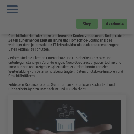
Sie sind hier:
Startseite
»
Fachwissen
»
Datenschutz und IT-Sicherheit
»
Seite 5
Datenschutz und IT-Sicherheit
Neben dem Datenschutz ist die IT-Sicherheit ein wesentlicher Bestandteil
Shop
Akademie
eines
modernen Sicherheitskonzepts
. Hackerangriffe, Ransomware oder der
Verlust wichtiger Geschäftsdaten und Kundendaten können den gesamten
Geschäftsbetrieb lahmlegen und immense Kosten verursachen. Und gerade in
Zeiten zunehmender
Digitalisierung und Homeoffice-Lösungen
ist es
wichtiger denn je, sowohl die
IT-Infrastruktur
als auch personenbezogene
Daten optimal zu schützen.
Jedoch sind die Themen Datenschutz und IT-Sicherheit komplex und
unterliegen ständigen Veränderungen. Neue Gesetzesvorgaben, technische
Innovationen und steigende Cyberrisiken erfordern kontinuierliche
Weiterbildung von Datenschutzbeauftragten, Datenschutzkoordinatoren und
Geschäftsführern.
Entdecken Sie unser breites Sortiment an kostenlosen Fachartikel und
Glossarbeiträgen zu Datenschutz und IT-Sicherheit!