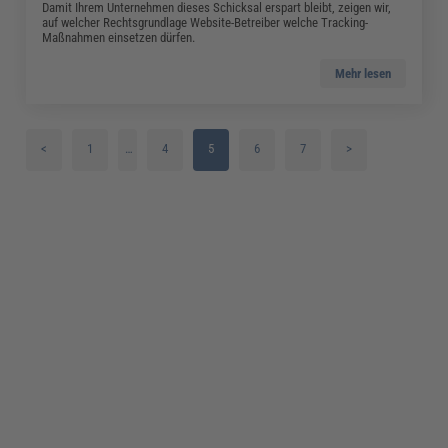
Damit Ihrem Unternehmen dieses Schicksal erspart bleibt, zeigen wir,
auf welcher Rechtsgrundlage Website-Betreiber welche Tracking-
Maßnahmen einsetzen dürfen.
Mehr lesen
<
1
…
4
5
6
7
>
2
3