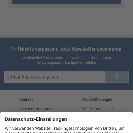
Nichts verpassen: Jetzt Newsletter abonnieren
aktuelles Fachwissen
wichtige Neuerungen
passgenaues Fachgebiet wählen
Kontakt
Produktlösungen
Sie erreichen uns unter:
FORUM Fachliteratur
AKADEMIE HERKERT
(08233) 38 11 23
Unsere Marken
service@forum-verlag.com