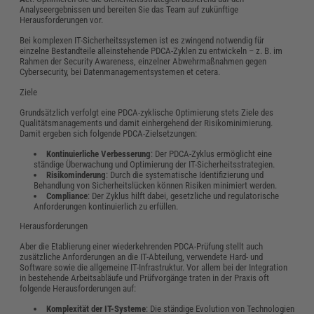
Analyseergebnissen und bereiten Sie das Team auf zukünftige
Herausforderungen vor.
Bei komplexen IT-Sicherheitssystemen ist es zwingend notwendig für
einzelne Bestandteile alleinstehende PDCA-Zyklen zu entwickeln – z. B. im
Rahmen der Security Awareness, einzelner Abwehrmaßnahmen gegen
Cybersecurity, bei Datenmanagementsystemen et cetera.
Ziele
Grundsätzlich verfolgt eine PDCA-zyklische Optimierung stets Ziele des
Qualitätsmanagements und damit einhergehend der Risikominimierung.
Damit ergeben sich folgende PDCA-Zielsetzungen:
Kontinuierliche Verbesserung
: Der PDCA-Zyklus ermöglicht eine
ständige Überwachung und Optimierung der IT-Sicherheitsstrategien.
Risikominderung
: Durch die systematische Identifizierung und
Behandlung von Sicherheitslücken können Risiken minimiert werden.
Compliance
: Der Zyklus hilft dabei, gesetzliche und regulatorische
Anforderungen kontinuierlich zu erfüllen.
Herausforderungen
Aber die Etablierung einer wiederkehrenden PDCA-Prüfung stellt auch
zusätzliche Anforderungen an die IT-Abteilung, verwendete Hard- und
Software sowie die allgemeine IT-Infrastruktur. Vor allem bei der Integration
in bestehende Arbeitsabläufe und Prüfvorgänge traten in der Praxis oft
folgende Herausforderungen auf:
Komplexität der IT-Systeme
: Die ständige Evolution von Technologien