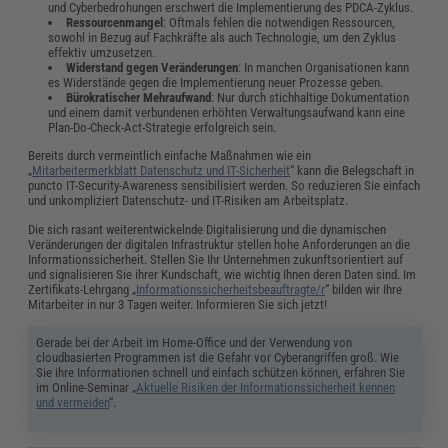
und Cyberbedrohungen erschwert die Implementierung des PDCA-Zyklus.
Ressourcenmangel
: Oftmals fehlen die notwendigen Ressourcen,
sowohl in Bezug auf Fachkräfte als auch Technologie, um den Zyklus
effektiv umzusetzen.
Widerstand gegen Veränderungen
: In manchen Organisationen kann
es Widerstände gegen die Implementierung neuer Prozesse geben.
Bürokratischer Mehraufwand
: Nur durch stichhaltige Dokumentation
und einem damit verbundenen erhöhten Verwaltungsaufwand kann eine
Plan-Do-Check-Act-Strategie erfolgreich sein.
Bereits durch vermeintlich einfache Maßnahmen wie ein
„
Mitarbeitermerkblatt Datenschutz und IT-Sicherheit
“ kann die Belegschaft in
puncto IT-Security-Awareness sensibilisiert werden. So reduzieren Sie einfach
und unkompliziert Datenschutz- und IT-Risiken am Arbeitsplatz.
Die sich rasant weiterentwickelnde Digitalisierung und die dynamischen
Veränderungen der digitalen Infrastruktur stellen hohe Anforderungen an die
Informationssicherheit. Stellen Sie Ihr Unternehmen zukunftsorientiert auf
und signalisieren Sie ihrer Kundschaft, wie wichtig Ihnen deren Daten sind. Im
Zertifikats-Lehrgang „
Informationssicherheitsbeauftragte/r
“ bilden wir Ihre
Mitarbeiter in nur 3 Tagen weiter. Informieren Sie sich jetzt!
Gerade bei der Arbeit im Home-Office und der Verwendung von
cloudbasierten Programmen ist die Gefahr vor Cyberangriffen groß. Wie
Sie ihre Informationen schnell und einfach schützen können, erfahren Sie
im Online-Seminar „
Aktuelle Risiken der Informationssicherheit kennen
und vermeiden
“.