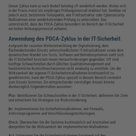
Dieser Zyklus kann je nach Bedarf beliebig oft wiederholt werden. Wobei sich
in der Praxis meist ein einjähriges Prüfungsintervall etabliert hat. Denkbar ist
jedoch auch, bestimmte Teilaspekte, wie IT-Infrastruktur oder Cybersecurity-
Maßnahmen einer wiederkehrenden Prüfung zu unterziehen. Das
unterstreicht, dass der PDCA-Zyklus besonders im Bereich der IT-Sicherheit
ein hohes Wirkungspotenzial aufweist.
Anwendung des PDCA-Zyklus in der IT-Sicherheit
Aufgrund der rasanten Weiterentwicklung der Digitalisierung, dem
flächendeckenden Einsatz unterschiedlichster IT-Infrastrukturen sowie dem
dynamischen Wandel von Tools, Software und Betriebssystemen sieht sich
die IT-Sicherheit konstant neuen Herausforderungen gegenüber. Oft sind
künftige Schwachstellen durch übliches Qualitätsmanagement und
herkömmliche Kontrollmechanismen nicht eindeutig zu ermitteln. Um die
Wirksamkeit der eigenen IT-Sicherheitsmaßnahmen kontinuierlich zu
gewährleisten, kann der PDCA-Zyklus speziell in diesem Bereich vermehrt
zum Einsatz kommen. Ein entsprechender vierstufiger Ansatz könnte
diesbezüglich folgendermaßen aussehen:
P
lan: Identifizieren Sie Schwachstellen in der IT-Sicherheit, definieren Sie Ziele
und entwickeln Sie Strategien zur Risikominderung.
D
o: Implementieren Sie Sicherheitsmaßnahmen, wie Firewalls,
Antivirenprogramme und Verschlüsselungstechnologien.
C
heck: Überwachen Sie die Systeme kontinuierlich auf Anomalien und
überprüfen Sie die Wirksamkeit der implementierten Maßnahmen.
A
ct: Optimieren Sie die Sicherheitsstrategien basierend auf den