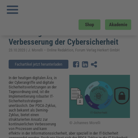
Sie sind hier:
Startseite
»
Fachwissen
»
Datenschutz und IT-Sicherheit
»
PDCA-
Zyklus in der IT-Sicherheit: Ein notwendiger Ansatz zur Verbesserung der
Cybersicherheit
PDCA-Zyklus in der IT-Sicherheit: Ein
Shop
Akademie
notwendiger Ansatz zur
Verbesserung der Cybersicherheit
23.10.2023 | J. Morelli – Online Redaktion, Forum Verlag Herkert GmbH
Fachartikel jetzt herunterladen
In der heutigen digitalen Ära, in
der Cyberangriffe und digitale
Sicherheitsverletzungen an der
Tagesordnung sind, ist die
Implementierung robuster IT-
Sicherheitsstrategien
unerlässlich. Der PDCA-Zyklus,
auch bekannt als Deming-
Zyklus, bietet einen
strukturierten Ansatz zur
© Johannes Morelli
kontinuierlichen Verbesserung
von Prozessen und kann
effektiv in der Informationssicherheit, aber speziell in der IT-Sicherheit
angewendet werden. Doch wie lässt sich der PDCA-Zyklus in die IT-Sicherheit