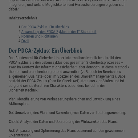
integrieren, und welche Möglichkeiten und Herausforderungen ergeben sich
dabei?
Inhaltsverzeichnis
Der PDCA-Zyklus: Ein Überblick
Anwendung des PDCA-Zyklus in der IT-Sicherheit
Normen und Richtlinien
Fazit
Der PDCA-Zyklus: Ein Überblick
Das Bundesamt für Sicherheit in der Informationstechnik beschreibt den
PDCA-Zyklus als den Lebenszyklus des gesamten Sicherheitsprozesses –
zwar im Kontext der Informationssicherheit, aber dennoch ist diese Methodik
themen- und branchenübergreifend anwendbar (z. B. auch im Bereich des
allgemeinen Qualitäts- oder im Speziellen des Umweltmanagements). Dabei
besteht der PDCA-Zyklus (Plan-Do-Check-Act) stets aus vier Stufen und ist
aufgrund seines iterativen Charakters besonders beliebt in der
Sicherheitstechnik:
P
lan: Identifizierung von Verbesserungsbereichen und Entwicklung eines
Aktionsplans.
D
o: Umsetzung des Plans und Sammlung von Daten zur Leistungsmessung.
C
heck: Analyse der Daten und Überprüfung der Wirksamkeit des Plans.
A
ct: Anpassung und Optimierung des Plans basierend auf den gewonnenen
Erkenntnissen.