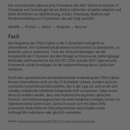
Das internationale Cybersecurity Framework des NIST (National Institute of
Standards and Technology) hat ein ähnlich zyklisches Vorgehen adaptiert und
bietet Richtlinien zur Identifizierung, Schutz, Erkennung, Reaktion und
Wiederherstellung von IT-Systemen, das wie folgt aussieht:
Identifiy → Protect → Detect → Respond → Recover
Fazit
Die Integration des PDCA-Zyklus in die IT-Sicherheit ermöglicht es
Unternehmen, ihre Sicherheitsmaßnahmen kontinuierlich zu überwachen, zu
bewerten und zu verbessern. Trotz der Herausforderungen, wie der
Komplexität der IT-Systeme und dem Mangel an Ressourcen, bieten gängige
Methoden und Frameworks wie ISO/IEC 27001 und das NIST Cybersecurity
Framework solide Grundlagen für die Implementierung dieses zyklischen
Ansatzes.
Durch eine systematische und wiederkehrende Anwendung des PDCA-Zyklus
können Unternehmen nicht nur ihre IT-Sicherheit stärken, sondern auch ein
resilientes Sicherheitsumfeld schaffen, das in der Lage ist, sich an die sich
ständig verändernde Cyberbedrohungslandschaft anzupassen. Dabei musst
dennoch erwähnt werden, dass eine Implementierung eines zyklischen
Kontroll- und Verbesserungssystem nie einen hundertprozentigen Schutz vor
Cyberkriminalität liefern kann. Dennoch lassen sich mit deren Hilfe
potenzielle Risikofaktoren frühzeitig erkennen und Schäden sowie
Haftungsfälle reduzieren oder gänzlich vermeiden.
Quellen:
Sicherheitsmanagement BSI
,
NIST
,
https://der-prozessmanager.de