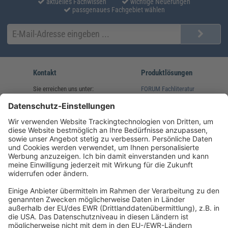
aktuelles Fachwissen
wichtige Neuerungen
passgenaues Fachgebiet wählen
Kontakt
Produktlösungen
Sie erreichen uns unter:
FORUM Fachliteratur
AKADEMIE HERKERT
(08233) 38 11 23
Unsere Marken
service@forum-verlag.com
Mo-Do 07:30 - 17:00 Uhr
Fr 07:30 - 15:00 Uhr
Folgen Sie uns
Impressum