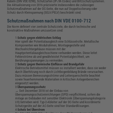
Kabeln (DIN VDE 0298), Schutzarten (IP-/IK-Codes) und Blitzschutzsystemen.
Die Aktualisierung von 2016 präzisierte insbesondere die zulässigen
Schutzmaßnahmen auf der DC-Seite, die nun auf Doppelisolierung oder
Schutz durch Kleinspannung (SELV/PELV) beschränkt sind.
Schutzmaßnahmen nach DIN VDE 0100-712
Die Norm definiert vier zentrale Schutzziele, die durch technische und
konstruktive Maßnahmen umzusetzen sind:
Schutz gegen elektrischen Schlag
Hier spielt der Potentialausgleich eine Schlüsselrolle. Metallische
Komponenten wie Modulrahmen, Montagegestelle und
Wechselrichtergehäuse müssen mit der
Hauptpotentialausgleichsschiene verbunden werden. Diese leitet
Fehlerströme ab und gewährleistet Potentialgleichheit, um
Berührungsspannungen zu vermeiden.
Schutz gegen thermische Einflüsse und Brandgefahr
Elektrische Betriebsmittel müssen so installiert werden, dass sie weder
durch Überhitzung noch durch Lichtbogenbildung Brände verursachen.
Dazu müssen Bemessungsströme und Leiterquerschnitte beachtet
sowie feuerhemmende Materialien in kritischen Anlagenbereichen
eingesetzt werden.
Überspannungsschutz
→ Seit Dezember 2018 ist der Einbau von
Überspannungsschutzeinrichtungen (SPD) verpflichtend, sofern die
Anlage an Gebäuden mit sensibler Elektronik (Überspannungskategorie
I/II) betrieben wird. Typ-2-Ableiter auf der DC-Seite und koordinierte
Schutzgeräte auf der AC-Seite sind hier Standardlösungen.
Schutz bei Überstrom