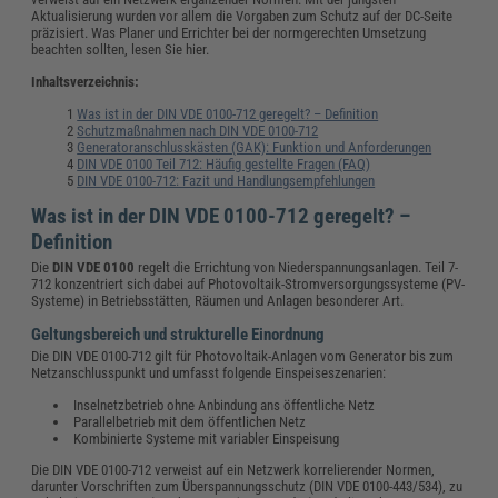
Aktualisierung wurden vor allem die Vorgaben zum Schutz auf der DC-Seite
präzisiert. Was Planer und Errichter bei der normgerechten Umsetzung
beachten sollten, lesen Sie hier.
Inhaltsverzeichnis:
Was ist in der DIN VDE 0100-712 geregelt? – Definition
Schutzmaßnahmen nach DIN VDE 0100-712
Generatoranschlusskästen (GAK): Funktion und Anforderungen
DIN VDE 0100 Teil 712: Häufig gestellte Fragen (FAQ)
DIN VDE 0100-712: Fazit und Handlungsempfehlungen
Was ist in der DIN VDE 0100-712 geregelt? –
Definition
Die
DIN VDE 0100
regelt die Errichtung von Niederspannungsanlagen. Teil 7-
712 konzentriert sich dabei auf Photovoltaik-Stromversorgungssysteme (PV-
Systeme) in Betriebsstätten, Räumen und Anlagen besonderer Art.
Geltungsbereich und strukturelle Einordnung
Die DIN VDE 0100-712 gilt für Photovoltaik-Anlagen vom Generator bis zum
Netzanschlusspunkt und umfasst folgende Einspeiseszenarien:
Inselnetzbetrieb ohne Anbindung ans öffentliche Netz
Parallelbetrieb mit dem öffentlichen Netz
Kombinierte Systeme mit variabler Einspeisung
Die DIN VDE 0100-712 verweist auf ein Netzwerk korrelierender Normen,
darunter Vorschriften zum Überspannungsschutz (DIN VDE 0100-443/534), zu