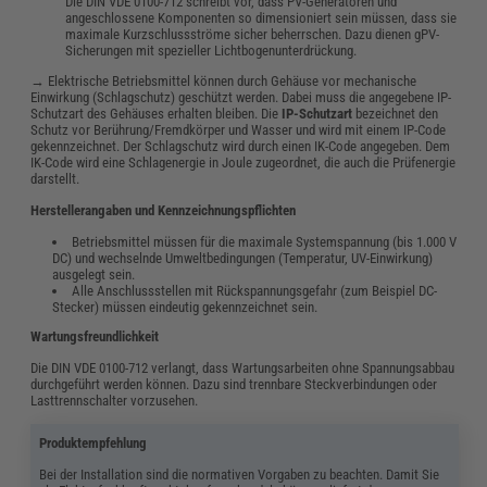
Die DIN VDE 0100-712 schreibt vor, dass PV-Generatoren und
angeschlossene Komponenten so dimensioniert sein müssen, dass sie
maximale Kurzschlussströme sicher beherrschen. Dazu dienen gPV-
Sicherungen mit spezieller Lichtbogenunterdrückung.
→ Elektrische Betriebsmittel können durch Gehäuse vor mechanische
Einwirkung (Schlagschutz) geschützt werden. Dabei muss die angegebene IP-
Schutzart des Gehäuses erhalten bleiben. Die
IP-Schutzart
bezeichnet den
Schutz vor Berührung/Fremdkörper und Wasser und wird mit einem IP-Code
gekennzeichnet. Der Schlagschutz wird durch einen IK-Code angegeben. Dem
IK-Code wird eine Schlagenergie in Joule zugeordnet, die auch die Prüfenergie
darstellt.
Herstellerangaben und Kennzeichnungspflichten
Betriebsmittel müssen für die maximale Systemspannung (bis 1.000 V
DC) und wechselnde Umweltbedingungen (Temperatur, UV-Einwirkung)
ausgelegt sein.
Alle Anschlussstellen mit Rückspannungsgefahr (zum Beispiel DC-
Stecker) müssen eindeutig gekennzeichnet sein.
Wartungsfreundlichkeit
Die DIN VDE 0100-712 verlangt, dass Wartungsarbeiten ohne Spannungsabbau
durchgeführt werden können. Dazu sind trennbare Steckverbindungen oder
Lasttrennschalter vorzusehen.
Produktempfehlung
Bei der Installation sind die normativen Vorgaben zu beachten. Damit Sie