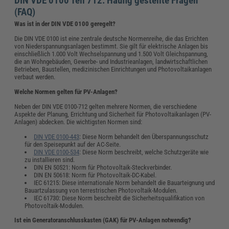
DIN VDE 0100 Teil 712: Häufig gestellte Fragen
(FAQ)
Was ist in der DIN VDE 0100 geregelt?
Die DIN VDE 0100 ist eine zentrale deutsche Normenreihe, die das Errichten
von Niederspannungsanlagen bestimmt. Sie gilt für elektrische Anlagen bis
einschließlich 1.000 Volt Wechselspannung und 1.500 Volt Gleichspannung,
die an Wohngebäuden, Gewerbe- und Industrieanlagen, landwirtschaftlichen
Betrieben, Baustellen, medizinischen Einrichtungen und Photovoltaikanlagen
verbaut werden.
Welche Normen gelten für PV-Anlagen?
Neben der DIN VDE 0100-712 gelten mehrere Normen, die verschiedene
Aspekte der Planung, Errichtung und Sicherheit für Photovoltaikanlagen (PV-
Anlagen) abdecken. Die wichtigsten Normen sind:
DIN VDE 0100-443
: Diese Norm behandelt den Überspannungsschutz
für den Speisepunkt auf der AC-Seite.
DIN VDE 0100-534
: Diese Norm beschreibt, welche Schutzgeräte wie
zu installieren sind.
DIN EN 50521: Norm für Photovoltaik-Steckverbinder.
DIN EN 50618: Norm für Photovoltaik-DC-Kabel.
IEC 61215: Diese internationale Norm behandelt die Bauarteignung und
Bauartzulassung von terrestrischen Photovoltaik-Modulen.
IEC 61730: Diese Norm beschreibt die Sicherheitsqualifikation von
Photovoltaik-Modulen.
Ist ein Generatoranschlusskasten (GAK) für PV-Anlagen notwendig?