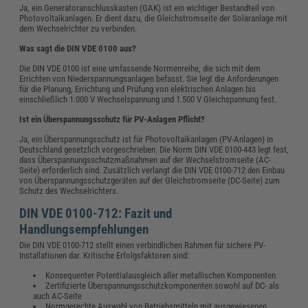
Ja, ein Generatoranschlusskasten (GAK) ist ein wichtiger Bestandteil von
Photovoltaikanlagen. Er dient dazu, die Gleichstromseite der Solaranlage mit
dem Wechselrichter zu verbinden.
Was sagt die DIN VDE 0100 aus?
Die DIN VDE 0100 ist eine umfassende Normenreihe, die sich mit dem
Errichten von Niederspannungsanlagen befasst. Sie legt die Anforderungen
für die Planung, Errichtung und Prüfung von elektrischen Anlagen bis
einschließlich 1.000 V Wechselspannung und 1.500 V Gleichspannung fest.
Ist ein Überspannungsschutz für PV-Anlagen Pflicht?
Ja, ein Überspannungsschutz ist für Photovoltaikanlagen (PV-Anlagen) in
Deutschland gesetzlich vorgeschrieben. Die Norm DIN VDE 0100-443 legt fest,
dass Überspannungsschutzmaßnahmen auf der Wechselstromseite (AC-
Seite) erforderlich sind. Zusätzlich verlangt die DIN VDE 0100-712 den Einbau
von Überspannungsschutzgeräten auf der Gleichstromseite (DC-Seite) zum
Schutz des Wechselrichters.
DIN VDE 0100-712: Fazit und
Handlungsempfehlungen
Die DIN VDE 0100-712 stellt einen verbindlichen Rahmen für sichere PV-
Installationen dar. Kritische Erfolgsfaktoren sind:
Konsequenter Potentialausgleich aller metallischen Komponenten
Zertifizierte Überspannungsschutzkomponenten sowohl auf DC- als
auch AC-Seite
Normgerechte Auswahl von Betriebsmitteln mit ausgewiesenen