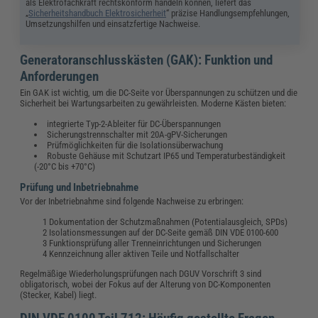
als Elektrofachkraft rechtskonform handeln können, liefert das
„
Sicherheitshandbuch Elektrosicherheit
“ präzise Handlungsempfehlungen,
Umsetzungshilfen und einsatzfertige Nachweise.
Generatoranschlusskästen (GAK): Funktion und
Anforderungen
Ein GAK ist wichtig, um die DC-Seite vor Überspannungen zu schützen und die
Sicherheit bei Wartungsarbeiten zu gewährleisten. Moderne Kästen bieten:
integrierte Typ-2-Ableiter für DC-Überspannungen
Sicherungstrennschalter mit 20A-gPV-Sicherungen
Prüfmöglichkeiten für die Isolationsüberwachung
Robuste Gehäuse mit Schutzart IP65 und Temperaturbeständigkeit
(-20°C bis +70°C)
Prüfung und Inbetriebnahme
Vor der Inbetriebnahme sind folgende Nachweise zu erbringen:
Dokumentation der Schutzmaßnahmen (Potentialausgleich, SPDs)
Isolationsmessungen auf der DC-Seite gemäß DIN VDE 0100-600
Funktionsprüfung aller Trenneinrichtungen und Sicherungen
Kennzeichnung aller aktiven Teile und Notfallschalter
Regelmäßige Wiederholungsprüfungen nach DGUV Vorschrift 3 sind
obligatorisch, wobei der Fokus auf der Alterung von DC-Komponenten
(Stecker, Kabel) liegt.