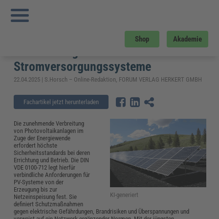
Sie sind hier:
Startseite
»
Fachwissen
»
Elektrosicherheit und Elektrotechnik
»
Neue DIN VDE 0100-712 – normative Anforderungen an Photovoltaik
Stromversorgungssysteme
Neue DIN VDE 0100-712 – normative
Shop
Akademie
Anforderungen an Photovoltaik
Stromversorgungssysteme
22.04.2025 | S.Horsch – Online-Redaktion, FORUM VERLAG HERKERT GMBH
Fachartikel jetzt herunterladen
Die zunehmende Verbreitung
von Photovoltaikanlagen im
Zuge der Energiewende
erfordert höchste
Sicherheitsstandards bei deren
Errichtung und Betrieb. Die DIN
VDE 0100-712 legt hierfür
verbindliche Anforderungen für
PV-Systeme von der
Erzeugung bis zur
KI-generiert
Netzeinspeisung fest. Sie
definiert Schutzmaßnahmen
gegen elektrische Gefährdungen, Brandrisiken und Überspannungen und
verweist auf ein Netzwerk ergänzender Normen. Mit der jüngsten