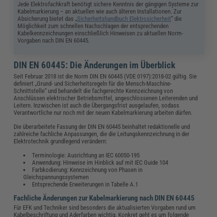
Jede Elektrofachkraft benötigt sichere Kenntnis der gängigen Systeme zur
Kabelmarkierung – an aktuellen wie auch älteren Installationen. Zur
Absicherung bietet das „
Sicherheitshandbuch Elektrosicherheit
“ die
Möglichkeit zum schnellen Nachschlagen der entsprechenden
Kabelkennzeichnungen einschließlich Hinweisen zu aktuellen Norm-
Vorgaben nach DIN EN 60445.
DIN EN 60445: Die Änderungen im Überblick
Seit Februar 2018 ist die Norm DIN EN 60445 (VDE 0197):2018-02 gültig. Sie
definiert „Grund- und Sicherheitsregeln für die Mensch-Maschine-
Schnittstelle“ und behandelt die fachgerechte Kennzeichnung von
Anschlüssen elektrischer Betriebsmittel, angeschlossenen Leiterenden und
Leitern. Inzwischen ist auch die Übergangsfrist ausgelaufen, sodass
Verantwortliche nur noch mit der neuen Kabelmarkierung arbeiten dürfen.
Die überarbeitete Fassung der DIN EN 60445 beinhaltet redaktionelle und
zahlreiche fachliche Anpassungen, die die Leitungskennzeichnung in der
Elektrotechnik grundlegend verändern:
Terminologie: Ausrichtung an IEC 60050-195
Anwendung: Hinweise im Hinblick auf mit IEC Guide 104
Farbkodierung: Kennzeichnung von Phasen in
Gleichspannungssystemen
Entsprechende Erweiterungen in Tabelle A.1
Fachliche Änderungen zur Kabelmarkierung nach DIN EN 60445
Für EFK und Techniker sind besonders die aktualisierten Vorgaben rund um
Kabelbeschriftung und Aderfarben wichtig. Konkret geht es um folgende