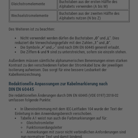
Buchstaben aus der ersten Hälfte des
Gleichstromelemente
Alphabets verwenden (A bis M)
Buchstaben aus der zweiten Hälfte des
Wechselstromelemente
Alphabets nutzen (N bis Z)
Des Weiteren ist zu beachten:
Nicht verwendet werden dürfen die Buchstaben „
O
“ und „
L
“. Dies
reduziert die Verwechslungsgefahr mit den Zahlen „
1
“ und „
0
“.
Die Symbole „
+
“ und „
-
“ sind nach DIN EN 60445 generell erlaubt.
Die Ziffern
6
und
9
sind zu unterstreichen, sofern sie einzeln stehen.
Außerdem müssen sämtliche alphanumerischen Benennungen einen starken
Kontrast zu den verschiedenen Farben der Stromkabel bzw. der jeweiligen
Isolierung aufweisen. Das sorgt für eine bessere Lesbarkeit der
Kabelkennzeichnung.
Redaktionelle Anpassungen zur Kabelmarkierung nach
DIN EN 60445
Die redaktionellen Änderungen durch DIN EN 60445 (VDE 0197):2018-02
umfassen folgende Punkte:
In Übereinstimmung mit dem IEC-Leitfaden 104 wurde der Text der
Einleitung in den Anwendungsbereich verschoben.
Tabelle A1 weist nun auch die Farbmarkierungen auf für:
Gleichstromleiter
Funktionserdungsleiter
Anmerkungen mit zuvor nicht verbindlichen Anforderungen sind
nun normativer Text und damit bindend.