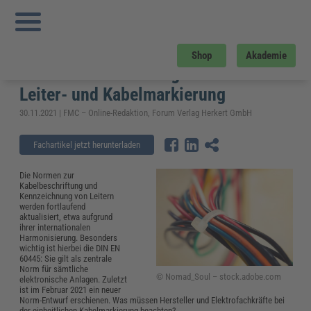
Sie sind hier:
Startseite
»
Fachwissen
»
Elektrosicherheit und Elektrotechnik
»
Kabelkennzeichnung nach DIN EN 60445: Bindende Vorgaben zur Leiter- und
Kabelmarkierung
Kabelkennzeichnung nach DIN EN
Shop
Akademie
60445: Bindende Vorgaben zur
Leiter- und Kabelmarkierung
30.11.2021 | FMC – Online-Redaktion, Forum Verlag Herkert GmbH
Fachartikel jetzt herunterladen
Die Normen zur
Kabelbeschriftung und
Kennzeichnung von Leitern
werden fortlaufend
aktualisiert, etwa aufgrund
ihrer internationalen
Harmonisierung. Besonders
wichtig ist hierbei die DIN EN
60445: Sie gilt als zentrale
Norm für sämtliche
© Nomad_Soul – stock.adobe.com
elektronische Anlagen. Zuletzt
ist im Februar 2021 ein neuer
Norm-Entwurf erschienen. Was müssen Hersteller und Elektrofachkräfte bei
der einheitlichen Kabelmarkierung beachten?