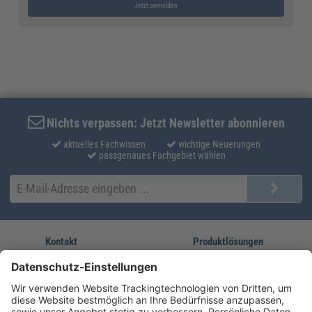
Jetzt anmelden
Nichts verpassen: Jetzt Newsletter abonnieren
aktuelles Fachwissen
wichtige Neuerungen
passgenaues Fachgebiet wählen
Kontakt
Produktlösungen
Sie erreichen uns unter:
FORUM Fachliteratur
AKADEMIE HERKERT
(08233) 38 11 23
Unsere Marken
service@forum-verlag.com