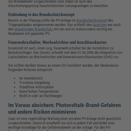
zur Brandabwehr vorgeschrieben sind. Dabei ist auch das
Abschottungsprinzip haustechnischer Leitungsanlagen zu beachten.
Einbindung in das Brandschutzkonzept
Bereits in der Planung sollte die PV-Anlage im
Brandschutzkonzept
des
Trägergebäudes aufgenommen werden. Das schließt den
baulichen
wie auch
den
abwehrenden Brandschutz
mit ein und ist insbesondere wichtig bei
Neubauten mit geplanter PV.
Feuerwehrschalter, Wechselrichter und Anschlusskasten
Essenziell ist auch, einen sog. Feuerwehrschalter bei der Installation zu
berücksichtigen. Das Gesetz schreibt seit dem 01.06.2006 die Integration von
Lastschaltern an Wechselrichter und Generatoranschlusskasten (GAK) vor.
Sie sollten darüber hinaus an einem Ort installiert werden, der idealerweise
folgenden Kriterien entspricht:
Im Innenbereich
Trockene Umgebung
Staubfreie Atmosphäre
Keine hohen Temperaturen
Nicht in oder an Fluchtwegen
Im Voraus absichern: Photovoltaik-Brand-Gefahren
und andere Risiken minimieren
Zwar ist eine regelmäßige Wartung einer privaten PV-Anlage nicht gesetzlich
vorgeschrieben. Dennoch empfiehlt sie sich in jedem Fall und bildet eine
wichtige Grundlage für die Gefahrenabwehr an der Anlage. Für den PV-