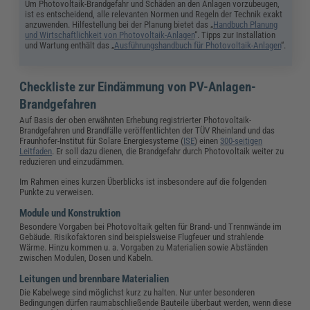
Um Photovoltaik-Brandgefahr und Schäden an den Anlagen vorzubeugen,
ist es entscheidend, alle relevanten Normen und Regeln der Technik exakt
anzuwenden. Hilfestellung bei der Planung bietet das „
Handbuch Planung
und Wirtschaftlichkeit von Photovoltaik-Anlagen
“. Tipps zur Installation
und Wartung enthält das „
Ausführungshandbuch für Photovoltaik-Anlagen
“.
Checkliste zur Eindämmung von PV-Anlagen-
Brandgefahren
Auf Basis der oben erwähnten Erhebung registrierter Photovoltaik-
Brandgefahren und Brandfälle veröffentlichten der TÜV Rheinland und das
Fraunhofer-Institut für Solare Energiesysteme (
ISE
) einen
300-seitigen
Leitfaden
. Er soll dazu dienen, die Brandgefahr durch Photovoltaik weiter zu
reduzieren und einzudämmen.
Im Rahmen eines kurzen Überblicks ist insbesondere auf die folgenden
Punkte zu verweisen.
Module und Konstruktion
Besondere Vorgaben bei Photovoltaik gelten für Brand- und Trennwände im
Gebäude. Risikofaktoren sind beispielsweise Flugfeuer und strahlende
Wärme. Hinzu kommen u. a. Vorgaben zu Materialien sowie Abständen
zwischen Modulen, Dosen und Kabeln.
Leitungen und brennbare Materialien
Die Kabelwege sind möglichst kurz zu halten. Nur unter besonderen
Bedingungen dürfen raumabschließende Bauteile überbaut werden, wenn diese