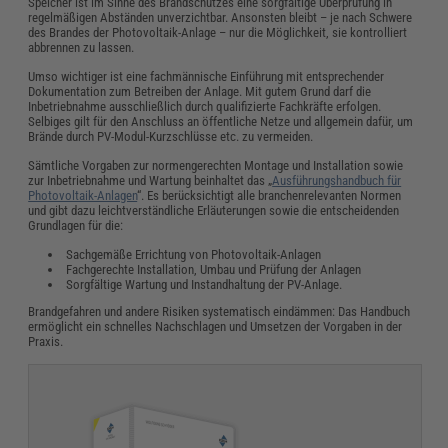
Speicher ist im Sinne des Brandschutzes eine sorgfältige Überprüfung in
regelmäßigen Abständen unverzichtbar. Ansonsten bleibt – je nach Schwere
des Brandes der Photovoltaik-Anlage – nur die Möglichkeit, sie kontrolliert
abbrennen zu lassen.
Umso wichtiger ist eine fachmännische Einführung mit entsprechender
Dokumentation zum Betreiben der Anlage. Mit gutem Grund darf die
Inbetriebnahme ausschließlich durch qualifizierte Fachkräfte erfolgen.
Selbiges gilt für den Anschluss an öffentliche Netze und allgemein dafür, um
Brände durch PV-Modul-Kurzschlüsse etc. zu vermeiden.
Sämtliche Vorgaben zur normengerechten Montage und Installation sowie
zur Inbetriebnahme und Wartung beinhaltet das „
Ausführungshandbuch für
Photovoltaik-Anlagen
“. Es berücksichtigt alle branchenrelevanten Normen
und gibt dazu leichtverständliche Erläuterungen sowie die entscheidenden
Grundlagen für die:
Sachgemäße Errichtung von Photovoltaik-Anlagen
Fachgerechte Installation, Umbau und Prüfung der Anlagen
Sorgfältige Wartung und Instandhaltung der PV-Anlage.
Brandgefahren und andere Risiken systematisch eindämmen: Das Handbuch
ermöglicht ein schnelles Nachschlagen und Umsetzen der Vorgaben in der
Praxis.