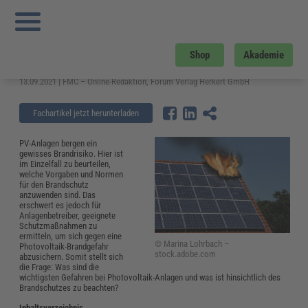
Sie sind hier:
Startseite
»
Fachwissen
»
Elektrosicherheit und Elektrotechnik
»
Photovoltaik: Brandgefahr bei PV-Anlagen gezielt eindämmen
Photovoltaik: Brandgefahr bei PV-
Shop
Akademie
Anlagen gezielt eindämmen
13.09.2021 | FMC – Online-Redaktion, Forum Verlag Herkert GmbH
Fachartikel jetzt herunterladen
PV-Anlagen bergen ein
gewisses Brandrisiko. Hier ist
im Einzelfall zu beurteilen,
welche Vorgaben und Normen
für den Brandschutz
anzuwenden sind. Das
erschwert es jedoch für
Anlagenbetreiber, geeignete
Schutzmaßnahmen zu
ermitteln, um sich gegen eine
© Marina Lohrbach –
Photovoltaik-Brandgefahr
stock.adobe.com
abzusichern. Somit stellt sich
die Frage: Was sind die
wichtigsten Gefahren bei Photovoltaik-Anlagen und was ist hinsichtlich des
Brandschutzes zu beachten?
Inhaltsverzeichnis