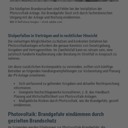
Die häufigsten Brandursachen sind Fehler bei der Installation der
Photovoltaik-Anlage. Die Brandgefahr lässt sich durch fachmännischen
Umgang mit der Anlage und Wartung eindämmen.
Bild: © RioPatuca Images – stock.adobe.com
Stolperfallen in Verträgen und in rechtlicher Hinsicht
Die vielseitigen Möglichkeiten zu Nutzen und konkreten Gefahren bei
Photovoltaikanlagen erfordern die genaue Kenntnis von Gesetzgebung,
Vorgaben und Vertragsrechten. Im Zweifelsfall kann es ratsam sein, eine
juristisch fundierte Kaufberatung oder Beratung im Streitfall in Anspruch zu
nehmen.
Um diese zusätzlichen Kostenpunkte zu vermeiden, sollten sich künftige
Betreiber an folgenden Handlungsempfehlungen zur Vorbereitung und Planung
der PV-Anlage orientieren:
Sich umfassend zu geltenden Vorgaben und aktueller Rechtsprechung
informieren.
Geeignete Nachschlagewerke konsultieren, z. B. das Handbuch
Planung und Wirtschaftlichkeit von Photovoltaik-Anlagen.
Maßgebliche Risiken durch Photovoltaik, wie die Brandgefahr, gezielt
eindämmen.
Photovoltaik: Brandgefahr eindämmen durch
gezielten Brandschutz
Im Folgenden werden Erhebungen zur Photovoltaik-Brandgefahr, die