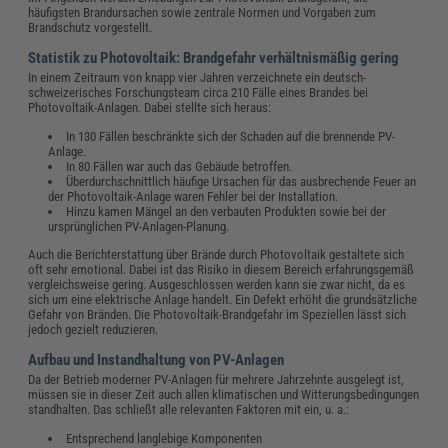
häufigsten Brandursachen sowie zentrale Normen und Vorgaben zum
Brandschutz vorgestellt.
Statistik zu Photovoltaik: Brandgefahr verhältnismäßig gering
In einem Zeitraum von knapp vier Jahren verzeichnete ein deutsch-
schweizerisches Forschungsteam circa 210 Fälle eines Brandes bei
Photovoltaik-Anlagen. Dabei stellte sich heraus:
In 130 Fällen beschränkte sich der Schaden auf die brennende PV-
Anlage.
In 80 Fällen war auch das Gebäude betroffen.
Überdurchschnittlich häufige Ursachen für das ausbrechende Feuer an
der Photovoltaik-Anlage waren Fehler bei der Installation.
Hinzu kamen Mängel an den verbauten Produkten sowie bei der
ursprünglichen PV-Anlagen-Planung.
Auch die Berichterstattung über Brände durch Photovoltaik gestaltete sich
oft sehr emotional. Dabei ist das Risiko in diesem Bereich erfahrungsgemäß
vergleichsweise gering. Ausgeschlossen werden kann sie zwar nicht, da es
sich um eine elektrische Anlage handelt. Ein Defekt erhöht die grundsätzliche
Gefahr von Bränden. Die Photovoltaik-Brandgefahr im Speziellen lässt sich
jedoch gezielt reduzieren.
Aufbau und Instandhaltung von PV-Anlagen
Da der Betrieb moderner PV-Anlagen für mehrere Jahrzehnte ausgelegt ist,
müssen sie in dieser Zeit auch allen klimatischen und Witterungsbedingungen
standhalten. Das schließt alle relevanten Faktoren mit ein, u. a.:
Entsprechend langlebige Komponenten