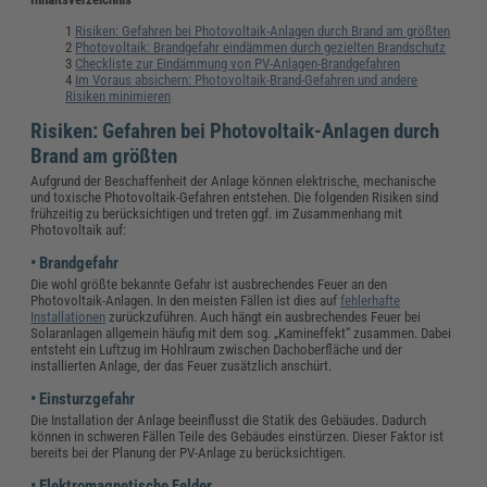
Risiken: Gefahren bei Photovoltaik-Anlagen durch Brand am größten
Photovoltaik: Brandgefahr eindämmen durch gezielten Brandschutz
Checkliste zur Eindämmung von PV-Anlagen-Brandgefahren
Im Voraus absichern: Photovoltaik-Brand-Gefahren und andere
Risiken minimieren
Risiken: Gefahren bei Photovoltaik-Anlagen durch
Brand am größten
Aufgrund der Beschaffenheit der Anlage können elektrische, mechanische
und toxische Photovoltaik-Gefahren entstehen. Die folgenden Risiken sind
frühzeitig zu berücksichtigen und treten ggf. im Zusammenhang mit
Photovoltaik auf:
• Brandgefahr
Die wohl größte bekannte Gefahr ist ausbrechendes Feuer an den
Photovoltaik-Anlagen. In den meisten Fällen ist dies auf
fehlerhafte
Installationen
zurückzuführen. Auch hängt ein ausbrechendes Feuer bei
Solaranlagen allgemein häufig mit dem sog. „Kamineffekt“ zusammen. Dabei
entsteht ein Luftzug im Hohlraum zwischen Dachoberfläche und der
installierten Anlage, der das Feuer zusätzlich anschürt.
• Einsturzgefahr
Die Installation der Anlage beeinflusst die Statik des Gebäudes. Dadurch
können in schweren Fällen Teile des Gebäudes einstürzen. Dieser Faktor ist
bereits bei der Planung der PV-Anlage zu berücksichtigen.
• Elektromagnetische Felder