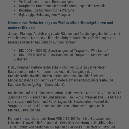
Verlässliche statische Bemessungen
Sorgfältige Umsetzung der anerkannten Regeln der Technik
Regelmäßige fachmännische Wartung
Ggf. zügige Behebung von Mängeln
Normen zur Reduzierung von Photovoltaik-Brandgefahren und
anderer Risiken
Je nach Planung, Ausführung sowie Flächen- und Gebäudegegebenheiten sind
verschiedenste Normen zu berücksichtigen. Statische Anforderungen zur
Montage basieren maßgeblich auf den Normen:
DIN 1055-4:2005-03 „Einwirkungen auf Tragwerke: Windlasten“
DIN 1055-5:2005-07 „Einwirkungen auf Tragwerke: Schnee- und
Eislasten“
Hinzu kommen weitere technische Richtlinien, z. B. zu verwendeten
Bauprodukten oder Komponenten. Auch die Vorgaben des
Dachdeckerhandwerks sind zu berücksichtigen, einschließlich des
Mindestabstands von sechs Zentimetern zwischen Modulunterseite und
Dachoberfläche (gültig in Deutschland).
Im Hinblick auf die Elektroinstallation ist die zentrale Norm DIN VDE 0100-712
„Errichten von Niederspannungsanlagen – Teil 7-712“ wegweisend. Sie befasst
sich speziell mit Solar- und PV- Anlagen. Als Besonderheit kommt die
Vorgabe zur erd- und kurzschlusssicheren Leitungsverlegung nach
DIN VDE 0100-520 hinzu.
Für den
Blitzschutz
ist die Norm VDE 0185-305 Teil 1 bis 4 anzuwenden.
Hilfreiche Hinweise liefern auch die Beiblätter zur Norm, z. B. „Blitzschutz –
Teil 3: Schutz von baulichen Anlagen und Personen – Beiblatt 5: Blitz- und