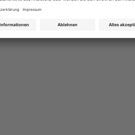
t dem
"Sicherheitshandbuch Brandschutz"
, das bewährte Leitfäden, Hi
e gesetzlich geforderten Maßnahmen in Ihrem Unternehmen umzusetzen.