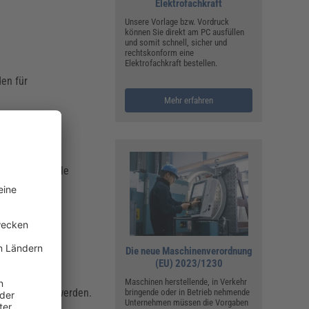
Elektrofachkraft
Unsere Vorlage bzw. Vordruck
können Sie direkt am PC ausfüllen
und somit schnell, sicher und
rechtskonform eine
Elektrofachkraft bestellen.
en für
Mehr erfahren
owie personelle
Die neue Maschinenverordnung
(EU) 2023/1230
Maschinen herstellende, in Verkehr
ma erarbeitet werden.
bringende oder in Betrieb nehmende
Unternehmen müssen die Vorgaben