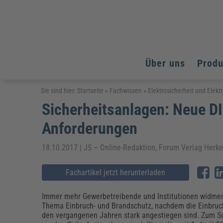
Über uns
Prod
Arbeitsschutz
Arbeitsschutz
Arbeitsschutz
Sie sind hier:
Startseite
»
Fachwissen
»
Elektrosicherheit und Elekt
Sicherheitsanlagen: Neue DI
Fachpublikationen & Arbeitshilfen
Bildung und Erziehung
Bildung und Erziehung
Weiterbildungen (AKADEMIE HERKERT)
Anforderungen
Arbeitssicherheit & Gesundheitsschutz
Assistenz & Office-Management
Baurecht & Architektenrecht
Energie und Umwelt
Energie und Umwelt
Arbeitsschutz & Brandschutz
Bau, Immobilien & Gebäudemanagement
Bildung und Erziehung
Brandschutz
Energieoptimiertes & klimaneutrales Bauen
18.10.2017 | JS – Online-Redaktion, Forum Verlag Herk
Kommunales
Kommunales
Fachpublikationen & Arbeitshilfen
Nachhaltiges Planen
Fachartikel jetzt herunterladen
Reisekosten und Finanzen
Reisekosten und Finanzen
Kinderschutz, Jugendhilfe & Inklusion
Datenschutz & IT-Recht
Elektrosicherheit
Datenschutz & IT-Sicherheit
Elektrosicherheit & Elektrotechnik
Energie und Umwelt
Immer mehr Gewerbetreibende und Institutionen widme
Fachpublikationen & Arbeitshilfen
Thema Einbruch- und Brandschutz, nachdem die Einbruc
den vergangenen Jahren stark angestiegen sind. Zum S
Weiterbildungen (AKADEMIE HERKERT)