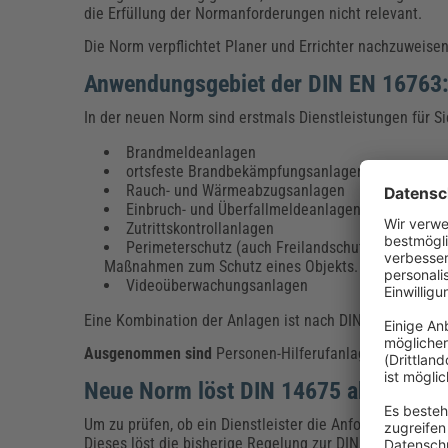
die Erfüllung der Normanforderungen nicht relevant.
Die Norm verpflichtet Planer und Errichter nachzuweise
Anwendungsgebiet der DIN EN 16763: 
In der neuen Norm sind erstmals Dienstleistungen für 
Brandmeldeanlagen
ortsfeste Brandbekämpfungsanlagen
Rauch- und Wärmeabzugsanlagen
Einbruch- und Überfallmeldeanlagen
Zutrittskontrollanlagen
Perimeterschutz (auch Freilandschutz genannt). P
Maßnahmen zum Schutz eines Objekts.
Videoüberwachungsanlagen
Eine Kombination der Anlagen ist nach DIN EN 16763 eb
Ausgenommen sind
Personen-Hilferufanlagen sowie A
Neue Norm löst DIN 14675 ab
Um zu prüfen, ob ein Dienstleister die Anforderungen de
Dieses löst die bisherige Regelung zur DIN 14675 für