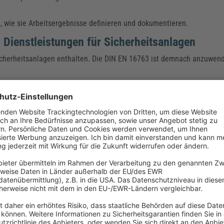
n, wie sie Arbeitsergebnisse definieren und dokumentieren.
Dienstleistungen für Sicherheitsanlagen
Sicherheitsanlagen enthalten. Die DIN EN 16763 ist demnach anzuwend
erimeterschutz beinhaltet mechanische, bauliche, organisatorische s
enfalls möglich.
larmempfangszentralen.
r Norm erfüllt hat, muss ergänzend zur Norm ein Zertifizierungssche
 Brandmeldeanlagen und Sprachalarmanlagen ab.