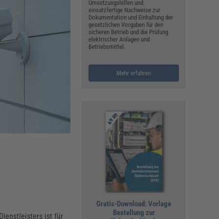
ualitätsmanagement, Hygiene & Arbeitsschutz
Umsetzungshilfen und
einsatzfertige Nachweise zur
Personalmanagement
Dokumentation und Einhaltung der
gesetzlichen Vorgaben für den
hpublikationen & Arbeitshilfen
sicheren Betrieb und die Prüfung
elektrischer Anlagen und
iterbildungen (AKADEMIE HERKERT)
Betriebsmittel.
ausmeister & Haustechnik
ergaberecht
Mehr erfahren
Gratis-Download: Vorlage
Bestellung zur
ienstleisters ist für