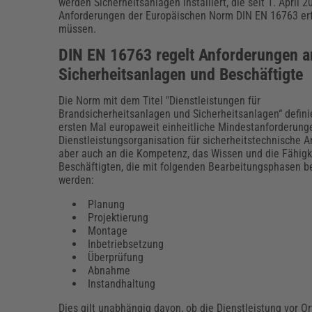
Erneuerbare Energien
Geschäftsführung
Pflegeleitung & Pflegepraxis
werden Sicherheitsanlagen installiert, die seit 1. April 2
Anforderungen der Europäischen Norm DIN EN 16763 erf
Energie & Umwelt
Führung & Management
Gesundheit & Pflege
Kommunales
müssen.
Fachpublikationen & Arbeitshilfen
DIN EN 16763 regelt Anforderungen a
Weiterbildungen (AKADEMIE HERKERT)
Bauhof
Künstliche Intelligenz
Personalwesen
Sicherheitsanlagen und Beschäftigte
Bau, Immobilien & Gebäudemanagement
Personal, Ausbildung & Recht
Reisekosten und Finanzen
Grünflächen
Die Norm mit dem Titel "Dienstleistungen für
Weiterbildungen (AKADEMIE HERKERT)
Brandsicherheitsanlagen und Sicherheitsanlagen“ defini
ersten Mal europaweit einheitliche Mindestanforderung
Verkehrsrecht
Reisekosten & Finanzen
Zollabwicklung & Exportabwicklung
Dienstleistungsorganisation für sicherheitstechnische A
aber auch an die Kompetenz, das Wissen und die Fähigk
Zoll & Export
Beschäftigten, die mit folgenden Bearbeitungsphasen b
werden:
Planung
Projektierung
Montage
Inbetriebsetzung
Überprüfung
Abnahme
Instandhaltung
Dies gilt unabhängig davon, ob die Dienstleistung vor Ort