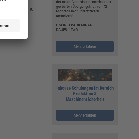
der neuen Verordnung innerhalb der
gestellten Übergangsfrist von 42
lfestellungen und
Monaten nach Inkrafttreten
umsetzen!
ONLINE-LIVE-SEMINAR
DAUER 1 TAG
Mehr erfahren
Inhouse Schulungen im Bereich
Produktion &
Maschinensicherheit
Mehr erfahren