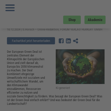
Sie sind hier:
Startseite
»
Fachwissen
»
Energie und Umwelt
»
Der European
Green Deal – Ziele, Maßnahmen und Bedeutung
Der European Green Deal – Ziele,
Shop
Akademie
Maßnahmen und Bedeutung
10.12.2024 | S.Horsch – Online-Redaktion, FORUM VERLAG HERKERT GMBH
Fachartikel jetzt herunterladen
Der European Green Deal ist
zentrales Element der
Klimapolitik der Europäischen
Union und zielt darauf ab,
Europa bis 2050 klimaneutral
zu machen. Der Deal
kombiniert ehrgeizige
Umweltziele mit sozialem und
wirtschaftlichem Wandel, um
den Klimawandel
KI-generiert
einzudämmen, Ressourcen
effizienter zu nutzen und
soziale Gerechtigkeit zu fördern. Was besagt der European Green Deal? Was
ist der Green Deal einfach erklärt? Und was bedeutet der Green Deal für die
Landwirtschaft?