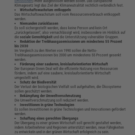
Emissionen
) mehr ausgestoßen werden sollen. Das Europäische
Klimagesetz legt das Ziel der Klimaneutralität rechtlich verbindlich fest.
Wirtschaftswachstum entkoppeln
Das Wirtschaftswachstum soll vom Ressourcenverbrauch entkoppelt
werden.
Niemanden zurücklassen
Es soll sichergestellt werden, dass keine Person und kein Ort
„zurückgelassen“, also vernachlässigt wird, insbesondere im Hinblick auf
die
soziale Gerechtigkeit
und die Unterstützung vulnerabler Gruppen.
Reduktion der Treibhausgasemissionen um mindestens 55 Prozent
bis 2030
Im Vergleich zu den Werten von 1990 sollen die Netto-
Treibhausgasemissionen bis 2030 um mindestens 55 Prozent gesenkt
werden.
Förderung einer sauberen, kreislauforientierten Wirtschaft
Der European Green Deal will die effiziente Nutzung von Ressourcen
fördern, indem auf eine saubere, kreislauforientierte Wirtschaft
umgestellt wird.
Schutz der Biodiversität
Der Verlust der biologischen Vielfalt soll aufgehalten, die Ökosysteme
sollen geschützt werden.
Bekämpfung der Umweltverschmutzung
Die Umweltverschmutzung soll reduziert werden.
Investitionen in grüne Technologien
Es sollen Investitionen in grüne Technologien und Innovationen gefördert
werden.
Schaffung eines gerechten Übergangs
Der Übergang zu einer grünen Wirtschaft soll gerecht gestaltet werden,
indem Arbeitnehmer und Regionen unterstützt werden, neue Fähigkeiten
zu entwickeln und in der grünen Wirtschaft erfolgreich zu sein.