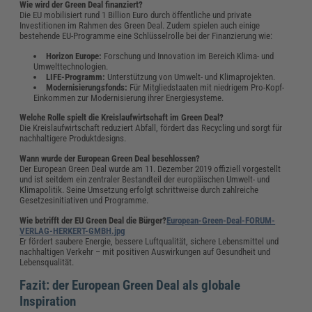
Wie wird der Green Deal finanziert?
Die EU mobilisiert rund 1 Billion Euro durch öffentliche und private
Investitionen im Rahmen des Green Deal. Zudem spielen auch einige
bestehende EU-Programme eine Schlüsselrolle bei der Finanzierung wie:
Horizon Europe:
Forschung und Innovation im Bereich Klima- und
Umwelttechnologien.
LIFE-Programm:
Unterstützung von Umwelt- und Klimaprojekten.
Modernisierungsfonds:
Für Mitgliedstaaten mit niedrigem Pro-Kopf-
Einkommen zur Modernisierung ihrer Energiesysteme.
Welche Rolle spielt die Kreislaufwirtschaft im Green Deal?
Die Kreislaufwirtschaft reduziert Abfall, fördert das Recycling und sorgt für
nachhaltigere Produktdesigns.
Wann wurde der European Green Deal beschlossen?
Der European Green Deal wurde am 11. Dezember 2019 offiziell vorgestellt
und ist seitdem ein zentraler Bestandteil der europäischen Umwelt- und
Klimapolitik. Seine Umsetzung erfolgt schrittweise durch zahlreiche
Gesetzesinitiativen und Programme.
Wie betrifft der EU Green Deal die Bürger?
European-Green-Deal-FORUM-
VERLAG-HERKERT-GMBH.jpg
Er fördert saubere Energie, bessere Luftqualität, sichere Lebensmittel und
nachhaltigen Verkehr – mit positiven Auswirkungen auf Gesundheit und
Lebensqualität.
Fazit: der European Green Deal als globale
Inspiration