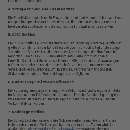
Lebensmittelerzeugung.
4. Strategie für biologische Vielfalt bis 2030
Die EU möchte mindestens 30 Prozent der Land- und Meeresflächen schützen
und geschädigte Ökosysteme wiederherstellen. Ziel ist es, den Verlust der
Biodiversität zu stoppen und die nachhaltige Forstwirtschaft zu stärken.
5. CSRD-Richtlinie
Die CSRD-Richtlinie (Corporate Sustainability Reporting Directive) verpflichtet
große Unternehmen in der EU, umfassend über ihre Nachhaltigkeitsleistungen
zu berichten. Sie erweitert die bisherigen Anforderungen der Non-Financial
Reporting Directive (NFRD) und verlangt detaillierte Informationen zu
Umwelt-, Sozial- und Governance-Themen (ESG) sowie deren Auswirkungen
auf das Unternehmen und die Gesellschaft. Ziel ist es, Transparenz und
Vergleichbarkeit zu erhöhen, um Investoren, Verbrauchern und anderen
Stakeholdern fundierte Entscheidungen zu ermöglichen.
6. Saubere Energie und Wasserstoffstrategie
Die Förderung erneuerbarer Energien wie Solar-, Wind- und Wasserkraft steht
im Mittelpunkt der EU-Strategien für saubere Energie. Gleichzeitig soll grüner
Wasserstoff als zentraler Energieträger für industrielle Prozesse und den
Verkehr etabliert werden.
7. Nachhaltige Mobilität
Die EU setzt auf die Förderung des Schienenverkehrs und des öffentlichen
Nahverkehrs, um den Verkehr nachhaltiger zu gestalten. Zudem wird der
Ausbau der
Ladeinfrastruktur für Elektromobilität
vorangetrieben und