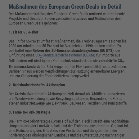
Maßnahmen des European Green Deals im Detail
Der Maßnahmenkatalog des European Green Deals umfasst weitreichende
Projekte und Gesetze. Zu den
zentralen Initiativen und Maßnahmen
des
European Green Deals gehören:
1. Fit for 55-Paket
Das Fit for 55-Paket umfasst Maßnahmen, die Treibhausgasemissionen bis
2030 um mindestens 55 Prozent im Vergleich zu 1990 senken sollen. Es
beinhaltet eine
Reform des EU-Emissionshandelssystems (EU ETS)
, die
Einführung eines
CO
-Grenzausgleichssystems (CBAM)
für Importe aus
2
Drittländern mit niedrigeren Klimaschutzstandards sowie
verschärfte CO
-
2
Emissionsstandards
für Fahrzeuge, um die Elektromobilität voranzutreiben.
Darüber hinaus werden Verpflichtungen zur Nutzung erneuerbarer Energien
und zur Steigerung der Energieeffizienz ausgeweitet.
2. Kreislaufwirtschafts-Aktionsplan
Der Kreislaufwirtschafts-Aktionsplan zielt darauf ab, Abfälle zu reduzieren
und Wiederverwendung sowie Recycling zu stärken. Besonders im Fokus
stehen Industriezweige wie Elektronik, Bauwesen, Textilien und Kunststoffe.
3. Farm-to-Fork-Strategie
Die Farm-to-Fork-Strategie („Vom Hof auf den Tisch“) strebt eine nachhaltige
Umgestaltung der Landwirtschaft und der Ernährungssysteme an. Geplant ist
eine Reduzierung des Einsatzes von Pestiziden und Düngemitteln, die
Förderung des ökologischen Landbaus und die Unterstützung nachhaltiger