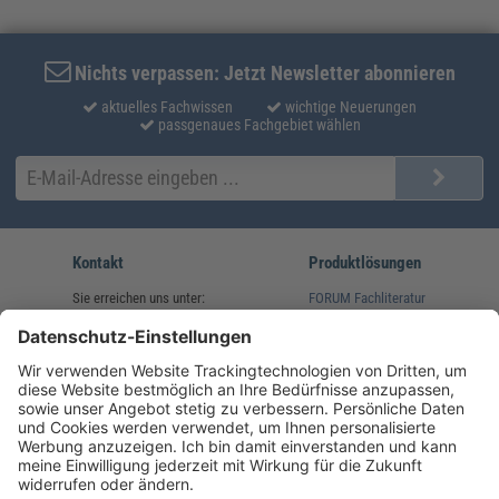
Nichts verpassen: Jetzt Newsletter abonnieren
aktuelles Fachwissen
wichtige Neuerungen
passgenaues Fachgebiet wählen
Kontakt
Produktlösungen
Sie erreichen uns unter:
FORUM Fachliteratur
AKADEMIE HERKERT
(08233) 38 11 23
Unsere Marken
service@forum-verlag.com
Mo-Do 07:30 - 17:00 Uhr
Fr 07:30 - 15:00 Uhr
Folgen Sie uns