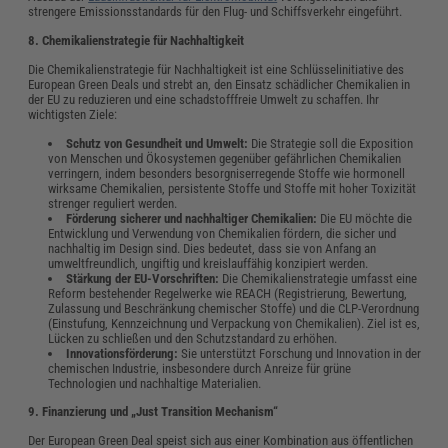
strengere Emissionsstandards für den Flug- und Schiffsverkehr eingeführt.
8. Chemikalienstrategie für Nachhaltigkeit
Die Chemikalienstrategie für Nachhaltigkeit ist eine Schlüsselinitiative des
European Green Deals und strebt an, den Einsatz schädlicher Chemikalien in
der EU zu reduzieren und eine schadstofffreie Umwelt zu schaffen. Ihr
wichtigsten Ziele:
Schutz von Gesundheit und Umwelt:
Die Strategie soll die Exposition
von Menschen und Ökosystemen gegenüber gefährlichen Chemikalien
verringern, indem besonders besorgniserregende Stoffe wie hormonell
wirksame Chemikalien, persistente Stoffe und Stoffe mit hoher Toxizität
strenger reguliert werden.
Förderung sicherer und nachhaltiger Chemikalien:
Die EU möchte die
Entwicklung und Verwendung von Chemikalien fördern, die sicher und
nachhaltig im Design sind. Dies bedeutet, dass sie von Anfang an
umweltfreundlich, ungiftig und kreislauffähig konzipiert werden.
Stärkung der EU-Vorschriften:
Die Chemikalienstrategie umfasst eine
Reform bestehender Regelwerke wie REACH (Registrierung, Bewertung,
Zulassung und Beschränkung chemischer Stoffe) und die CLP-Verordnung
(Einstufung, Kennzeichnung und Verpackung von Chemikalien). Ziel ist es,
Lücken zu schließen und den Schutzstandard zu erhöhen.
Innovationsförderung:
Sie unterstützt Forschung und Innovation in der
chemischen Industrie, insbesondere durch Anreize für grüne
Technologien und nachhaltige Materialien.
9. Finanzierung und „Just Transition Mechanism“
Der European Green Deal speist sich aus einer Kombination aus öffentlichen