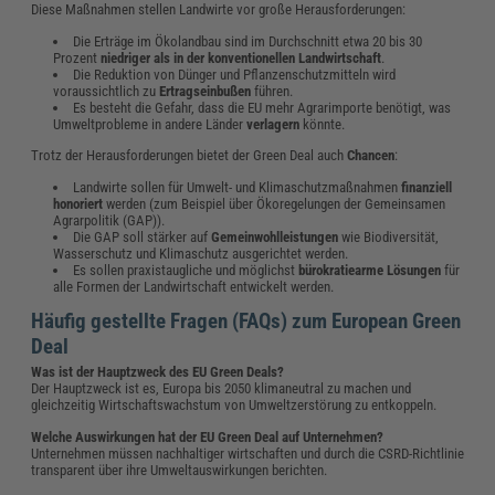
Diese Maßnahmen stellen Landwirte vor große Herausforderungen:
Die Erträge im Ökolandbau sind im Durchschnitt etwa 20 bis 30
Prozent
niedriger als in der konventionellen Landwirtschaft
.
Die Reduktion von Dünger und Pflanzenschutzmitteln wird
voraussichtlich zu
Ertragseinbußen
führen.
Es besteht die Gefahr, dass die EU mehr Agrarimporte benötigt, was
Umweltprobleme in andere Länder
verlagern
könnte.
Trotz der Herausforderungen bietet der Green Deal auch
Chancen
:
Landwirte sollen für Umwelt- und Klimaschutzmaßnahmen
finanziell
honoriert
werden (zum Beispiel über Ökoregelungen der Gemeinsamen
Agrarpolitik (GAP)).
Die GAP soll stärker auf
Gemeinwohlleistungen
wie Biodiversität,
Wasserschutz und Klimaschutz ausgerichtet werden.
Es sollen praxistaugliche und möglichst
bürokratiearme Lösungen
für
alle Formen der Landwirtschaft entwickelt werden.
Häufig gestellte Fragen (FAQs) zum European Green
Deal
Was ist der Hauptzweck des EU Green Deals?
Der Hauptzweck ist es, Europa bis 2050 klimaneutral zu machen und
gleichzeitig Wirtschaftswachstum von Umweltzerstörung zu entkoppeln.
Welche Auswirkungen hat der EU Green Deal auf Unternehmen?
Unternehmen müssen nachhaltiger wirtschaften und durch die CSRD-Richtlinie
transparent über ihre Umweltauswirkungen berichten.