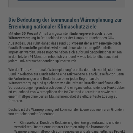
Die Bedeutung der kommunalen Wärmeplanung zur
Erreichung nationaler Klimaschutzziele
Mit
über 50 Prozen
t Anteil am gesamten
Endenergieverbrauch
ist die
Wärmeversorgung
in Deutschland einer der Hauptverursacher des CO
-
2
Ausstoßes. Das rührt daher, dass rund
80 Prozent der Wärmeenergie durch
fossile Brennstoffe geliefert wird
– und diese wiederrum größtenteils
importiert werden. Diese Importe haben sich aufgrund geopolitischer Krisen
in den letzten 24 Monaten erheblich verteuert – was letztendlich auch bei
jedem Endverbraucher deutlich spürbar wurde.
Wie der Titel „Kommunale Wärmeplanung“ bereits deutlich macht, sieht der
Bund in Relation zur Bundesebene eine Mikroebene als Schlüsselfaktor. Denn
die Anforderungen und Bedürfnisse einer jeden Region an die
Wärmeversorgung sind gleichsam wie die infrastrukturellen und finanziellen
Voraussetzungen grundverschieden. Und ein ganz entscheidender Punkt dabei
ist es, anhand von Wärmeplänen den Ist-Zustand zu ermitteln sowie mit
einem maßgeschneiderten Maßnahmenpaket die effizienteste Lösung zu
forcieren.
Deshalb ist die Wärmeplanung auf kommunaler Ebene aus mehreren Gründen
von entscheidender Bedeutung:
Klimaschutz
: Durch die Reduzierung des Energieverbrauchs und den
verstärkten Einsatz erneuerbarer Energien trägt die kommunale
Wärmeplanung maßgeblich zum regionalen und als ganzheitliches Projekt