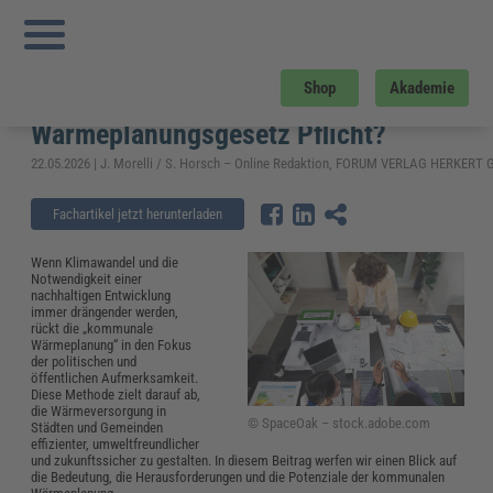
Sie sind hier:
Startseite
»
Fachwissen
»
Energie und Umwelt
»
Kommunale
Wärmeplanung: Ab wann wird sie gemäß Wärmeplanungsgesetz Pflicht?
Kommunale Wärmeplanung: Ab wann
Shop
Akademie
wird sie gemäß
Wärmeplanungsgesetz Pflicht?
22.05.2026 | J. Morelli / S. Horsch – Online Redaktion, FORUM VERLAG HERKERT
Fachartikel jetzt herunterladen
Wenn Klimawandel und die
Notwendigkeit einer
nachhaltigen Entwicklung
immer drängender werden,
rückt die „kommunale
Wärmeplanung“ in den Fokus
der politischen und
öffentlichen Aufmerksamkeit.
Diese Methode zielt darauf ab,
die Wärmeversorgung in
© SpaceOak – stock.adobe.com
Städten und Gemeinden
effizienter, umweltfreundlicher
und zukunftssicher zu gestalten. In diesem Beitrag werfen wir einen Blick auf
die Bedeutung, die Herausforderungen und die Potenziale der kommunalen