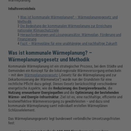
Wärmeplanung.
Inhaltsverzeichnis
Was ist kommunale Wärmeplanung? – Wärmeplanungsgesetz und
Methodik
Die Bedeutung der kommunalen Wärmeplanung zur Erreichung
nationaler Klimaschutzziele
Herausforderungen und Lösungsansätze: Wärmeplan, Förderung und
Finanzierung
Fazit – Wärmepläne für eine unabhängige und nachhaltige Zukunft
Was ist kommunale Wärmeplanung? –
Wärmeplanungsgesetz und Methodik
Kommunale Wärmeplanung ist ein strategischer Prozess, bei dem Städte und
Gemeinden ein Konzept für die lokal-regionale Wärmeversorgung entwickeln
– mit dem
Wärmeplanungsgesetz
(„Gesetz für die Wärmeplanung und zur
Dekarbonisierung der Wärmenetze“) wurde nun der Grundstein für eine
rechtliche Pflicht dazu gelegt. Dieses Gesetz berücksichtigt verschiedene
energetische Aspekte, wie die
Reduzierung des Energieverbrauchs
, die
Nutzung erneuerbarer Energiequellen
und die
Optimierung der bestehenden
Wärme- und Energie-Infrastruktur
. Ziel ist es, eine nachhaltige, effiziente und
kosteneffektive Wärmeversorgung zu gewährleisten – und dazu sind
kommunale Wärmeplanung samt individuell erstellen Wärmeplänen
Schlüsselelement.
Das Wärmeplanungsgesetz legt bundesweit verbindliche Umsetzungsfristen
fest: