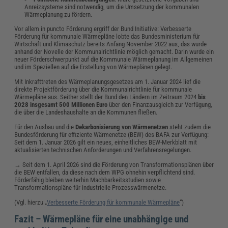
Anreizsysteme sind notwendig, um die Umsetzung der kommunalen
Wärmeplanung zu fördern.
Vor allem in puncto Förderung ergriff der Bund Initiative: Verbesserte
Förderung für kommunale Wärmepläne lobte das Bundesministerium für
Wirtschaft und Klimaschutz bereits Anfang November 2022 aus, das wurde
anhand der Novelle der Kommunalrichtlinie möglich gemacht. Darin wurde ein
neuer Förderschwerpunkt auf die Kommunale Wärmeplanung im Allgemeinen
und im Speziellen auf die Erstellung von Wärmeplänen gelegt.
Mit Inkrafttreten des Wärmeplanungsgesetzes am 1. Januar 2024 lief die
direkte Projektförderung über die Kommunalrichtlinie für kommunale
Wärmepläne aus. Seither stellt der Bund den Ländern im Zeitraum 2024
bis
2028 insgesamt 500 Millionen Euro
über den Finanzausgleich zur Verfügung,
die über die Landeshaushalte an die Kommunen fließen.
Für den Ausbau und die
Dekarbonisierung von Wärmenetzen
steht zudem die
Bundesförderung für effiziente Wärmenetze (BEW) des BAFA zur Verfügung:
Seit dem 1. Januar 2026 gilt ein neues, einheitliches BEW-Merkblatt mit
aktualisierten technischen Anforderungen und Verfahrensregelungen.
→ Seit dem 1. April 2026 sind die Förderung von Transformationsplänen über
die BEW entfallen, da diese nach dem WPG ohnehin verpflichtend sind.
Förderfähig bleiben weiterhin Machbarkeitsstudien sowie
Transformationspläne für industrielle Prozesswärmenetze.
(Vgl. hierzu „
Verbesserte Förderung für kommunale Wärmepläne
“)
Fazit – Wärmepläne für eine unabhängige und