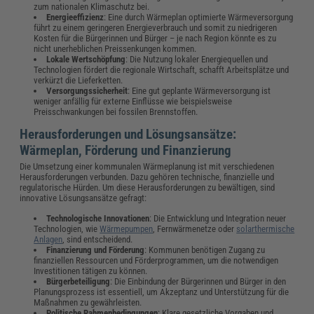
zum nationalen Klimaschutz bei.
Energieeffizienz
: Eine durch Wärmeplan optimierte Wärmeversorgung
führt zu einem geringeren Energieverbrauch und somit zu niedrigeren
Kosten für die Bürgerinnen und Bürger – je nach Region könnte es zu
nicht unerheblichen Preissenkungen kommen.
Lokale Wertschöpfung
: Die Nutzung lokaler Energiequellen und
Technologien fördert die regionale Wirtschaft, schafft Arbeitsplätze und
verkürzt die Lieferketten.
Versorgungssicherheit
: Eine gut geplante Wärmeversorgung ist
weniger anfällig für externe Einflüsse wie beispielsweise
Preisschwankungen bei fossilen Brennstoffen.
Herausforderungen und Lösungsansätze:
Wärmeplan, Förderung und Finanzierung
Die Umsetzung einer kommunalen Wärmeplanung ist mit verschiedenen
Herausforderungen verbunden. Dazu gehören technische, finanzielle und
regulatorische Hürden. Um diese Herausforderungen zu bewältigen, sind
innovative Lösungsansätze gefragt:
Technologische Innovationen
: Die Entwicklung und Integration neuer
Technologien, wie
Wärmepumpen
, Fernwärmenetze oder
solarthermische
Anlagen
, sind entscheidend.
Finanzierung und Förderung
: Kommunen benötigen Zugang zu
finanziellen Ressourcen und Förderprogrammen, um die notwendigen
Investitionen tätigen zu können.
Bürgerbeteiligung
: Die Einbindung der Bürgerinnen und Bürger in den
Planungsprozess ist essentiell, um Akzeptanz und Unterstützung für die
Maßnahmen zu gewährleisten.
Politische Rahmenbedingungen
: Klare gesetzliche Vorgaben und