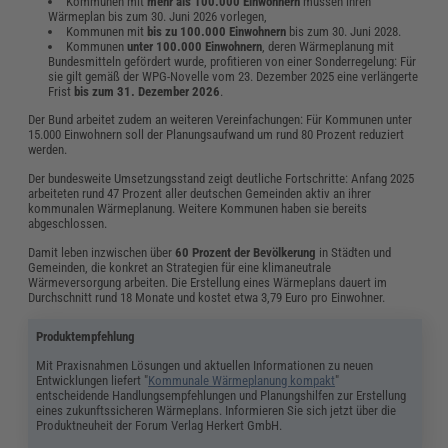
Kommunen mit
mehr als 100.000 Einwohnern
müssen ihren
Wärmeplan bis zum 30. Juni 2026 vorlegen,
Kommunen mit
bis zu 100.000 Einwohnern
bis zum 30. Juni 2028.
Kommunen
unter 100.000 Einwohnern
, deren Wärmeplanung mit
Bundesmitteln gefördert wurde, profitieren von einer Sonderregelung: Für
sie gilt gemäß der WPG-Novelle vom 23. Dezember 2025 eine verlängerte
Frist
bis zum 31. Dezember 2026
.
Der Bund arbeitet zudem an weiteren Vereinfachungen: Für Kommunen unter
15.000 Einwohnern soll der Planungsaufwand um rund 80 Prozent reduziert
werden.
Der bundesweite Umsetzungsstand zeigt deutliche Fortschritte: Anfang 2025
arbeiteten rund 47 Prozent aller deutschen Gemeinden aktiv an ihrer
kommunalen Wärmeplanung. Weitere Kommunen haben sie bereits
abgeschlossen.
Damit leben inzwischen über
60 Prozent der Bevölkerung
in Städten und
Gemeinden, die konkret an Strategien für eine klimaneutrale
Wärmeversorgung arbeiten. Die Erstellung eines Wärmeplans dauert im
Durchschnitt rund 18 Monate und kostet etwa 3,79 Euro pro Einwohner.
Produktempfehlung
Mit Praxisnahmen Lösungen und aktuellen Informationen zu neuen
Entwicklungen liefert "
Kommunale Wärmeplanung kompakt
"
entscheidende Handlungsempfehlungen und Planungshilfen zur Erstellung
eines zukunftssicheren Wärmeplans. Informieren Sie sich jetzt über die
Produktneuheit der Forum Verlag Herkert GmbH.