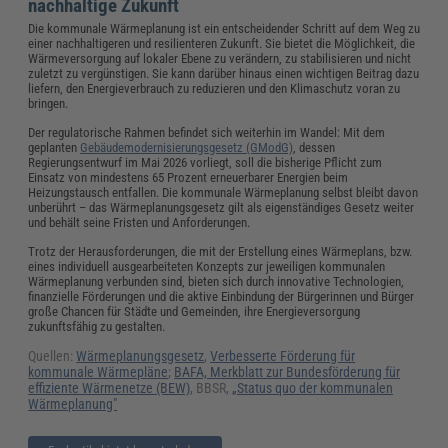
nachhaltige Zukunft
Die kommunale Wärmeplanung ist ein entscheidender Schritt auf dem Weg zu
einer nachhaltigeren und resilienteren Zukunft. Sie bietet die Möglichkeit, die
Wärmeversorgung auf lokaler Ebene zu verändern, zu stabilisieren und nicht
zuletzt zu vergünstigen. Sie kann darüber hinaus einen wichtigen Beitrag dazu
liefern, den Energieverbrauch zu reduzieren und den Klimaschutz voran zu
bringen.
Der regulatorische Rahmen befindet sich weiterhin im Wandel: Mit dem
geplanten
Gebäudemodernisierungsgesetz (GModG)
, dessen
Regierungsentwurf im Mai 2026 vorliegt, soll die bisherige Pflicht zum
Einsatz von mindestens 65 Prozent erneuerbarer Energien beim
Heizungstausch entfallen. Die kommunale Wärmeplanung selbst bleibt davon
unberührt – das Wärmeplanungsgesetz gilt als eigenständiges Gesetz weiter
und behält seine Fristen und Anforderungen.
Trotz der Herausforderungen, die mit der Erstellung eines Wärmeplans, bzw.
eines individuell ausgearbeiteten Konzepts zur jeweiligen kommunalen
Wärmeplanung verbunden sind, bieten sich durch innovative Technologien,
finanzielle Förderungen und die aktive Einbindung der Bürgerinnen und Bürger
große Chancen für Städte und Gemeinden, ihre Energieversorgung
zukunftsfähig zu gestalten.
Quellen:
Wärmeplanungsgesetz
,
Verbesserte Förderung für
kommunale Wärmepläne
;
BAFA, Merkblatt zur Bundesförderung für
effiziente Wärmenetze (BEW)
, BBSR,
„Status quo der kommunalen
Wärmeplanung"