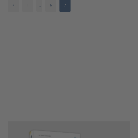
<
1
…
6
7
2
3
4