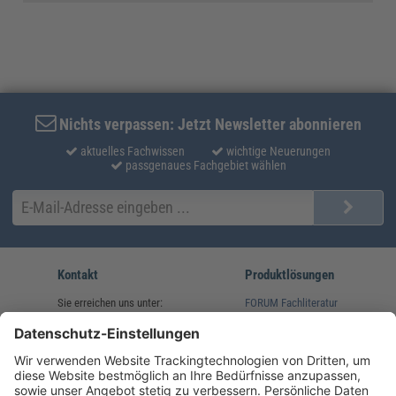
Nichts verpassen: Jetzt Newsletter abonnieren
aktuelles Fachwissen
wichtige Neuerungen
passgenaues Fachgebiet wählen
Kontakt
Produktlösungen
Sie erreichen uns unter:
FORUM Fachliteratur
AKADEMIE HERKERT
(08233) 38 11 23
Unsere Marken
service@forum-verlag.com
Mo-Do 07:30 - 17:00 Uhr