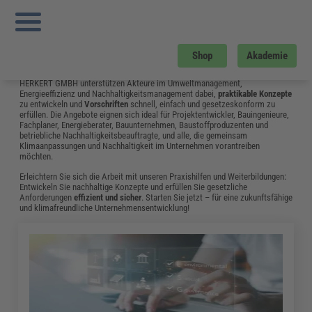
Sie sind hier:
Startseite
»
Fachwissen
»
Energie und Umwelt
»
Seite 7
Energie und Umwelt
Der Bereich Energie und Umwelt spielt eine zentrale Rolle für die
Shop
Akademie
Zukunftsfähigkeit
von Unternehmen, Einrichtungen sowie Städten, Kreisen
und Gemeinden. Die Praxishilfen und Weiterbildungen der FORUM VERLAG
HERKERT GMBH unterstützen Akteure im Umweltmanagement,
Energieeffizienz und Nachhaltigkeitsmanagement dabei,
praktikable Konzepte
zu entwickeln und
Vorschriften
schnell, einfach und gesetzeskonform zu
erfüllen. Die Angebote eignen sich ideal für Projektentwickler, Bauingenieure,
Fachplaner, Energieberater, Bauunternehmen, Baustoffproduzenten und
betriebliche Nachhaltigkeitsbeauftragte, und alle, die gemeinsam
Klimaanpassungen und Nachhaltigkeit im Unternehmen vorantreiben
möchten.
Erleichtern Sie sich die Arbeit mit unseren Praxishilfen und Weiterbildungen:
Entwickeln Sie nachhaltige Konzepte und erfüllen Sie gesetzliche
Anforderungen
effizient und sicher
. Starten Sie jetzt – für eine zukunftsfähige
und klimafreundliche Unternehmensentwicklung!