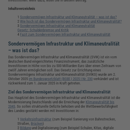
Investitionen. Mehr dazu, lesen Sie in diesem Beitrag.
Inhaltsverzeichnis
Sondervermögen Infrastruktur und Klimaneutralität – was ist das?
Wie hoch ist das Sondervermögen Infrastruktur und Klimaneutralität?
Sondervermögen Infrastruktur und Klimaneutralität
Gesetz: Schuldenbremse und Kritik
Fazit zum Sondervermögen Infrastruktur und Klimaneutralität
Sondervermögen Infrastruktur und Klimaneutralität
– was ist das?
Das Sondervermögen Infrastruktur und Klimaneutralität (SVIK) ist ein vom
deutschen Bund eingerichtetes Finanzinstrument, das zusätzliche
Investitionen in Höhe von bis zu 500 Milliarden Euro über einen Zeitraum von
zwölf Jahren ermöglichen soll. Das Gesetz zur Errichtung eines
Sondervermögens Infrastruktur und Klimaneutralität (SVIKG) wurde am 2.
Oktober 2025
im Bundesgesetzblatt (BGBl.) 2025 I Nr. 230
verkündet und ist
rückwirkend zum 1. Januar 2025 in Kraft getreten.
Ziel des Sondervermögen Infrastruktur und Klimaneutralität
Das Hauptziel des Sondervermögen Infrastruktur und Klimaneutralität ist die
Modernisierung Deutschlands und die Erreichung der
Klimaneutralität bis
2045
. So sollen strukturelle Defizite behoben und die Wettbewerbsfähigkeit
des Landes gestärkt werden mit Investitionen in:
Verkehrsinfrastruktur
(zum Beispiel Sanierung von Bahnstrecken,
Straßen,
Brücken
)
Bildung
und Digitalisierung (zum Beispiel Schulen, Kitas, digitale