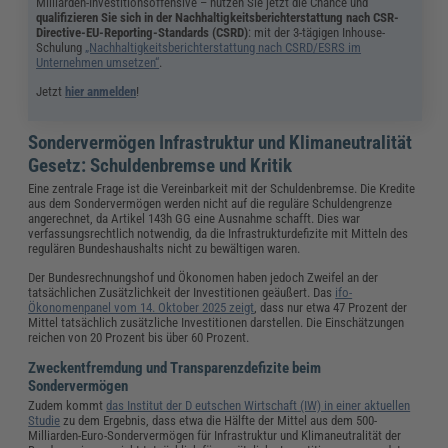
Milliarden-Investitionsoffensive – nutzen Sie jetzt die Chance und
qualifizieren Sie sich in der Nachhaltigkeitsberichterstattung nach CSR-
Directive-EU-Reporting-Standards (CSRD)
: mit der 3-tägigen Inhouse-
Schulung
„Nachhaltigkeitsberichterstattung nach CSRD/ESRS im
Unternehmen umsetzen“
.
Jetzt
hier anmelden
!
Sondervermögen Infrastruktur und Klimaneutralität
Gesetz: Schuldenbremse und Kritik
Eine zentrale Frage ist die Vereinbarkeit mit der Schuldenbremse. Die Kredite
aus dem Sondervermögen werden nicht auf die reguläre Schuldengrenze
angerechnet, da Artikel 143h GG eine Ausnahme schafft. Dies war
verfassungsrechtlich notwendig, da die Infrastrukturdefizite mit Mitteln des
regulären Bundeshaushalts nicht zu bewältigen waren.
Der Bundesrechnungshof und Ökonomen haben jedoch Zweifel an der
tatsächlichen Zusätzlichkeit der Investitionen geäußert. Das
ifo-
Ökonomenpanel vom 14. Oktober 2025 zeigt
, dass nur etwa 47 Prozent der
Mittel tatsächlich zusätzliche Investitionen darstellen. Die Einschätzungen
reichen von 20 Prozent bis über 60 Prozent.
Zweckentfremdung und Transparenzdefizite beim
Sondervermögen
Zudem kommt
das Institut der D eutschen Wirtschaft (IW) in einer aktuellen
Studie
zu dem Ergebnis, dass etwa die Hälfte der Mittel aus dem 500-
Milliarden-Euro-Sondervermögen für Infrastruktur und Klimaneutralität der