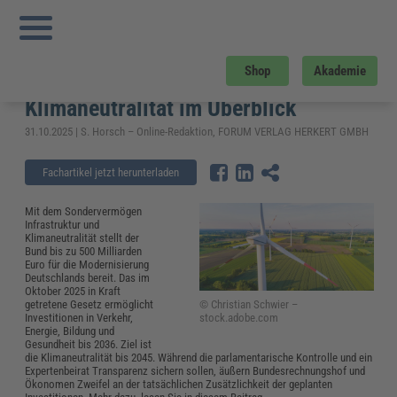
Sie sind hier:
Startseite
»
Fachwissen
»
Energie und Umwelt
»
500-Milliarden-
Programm: das Sondervermögen Infrastruktur und Klimaneutralität im Überblick
500-Milliarden-Programm: das
Shop
Akademie
Sondervermögen Infrastruktur und
Klimaneutralität im Überblick
31.10.2025 | S. Horsch – Online-Redaktion, FORUM VERLAG HERKERT GMBH
Fachartikel jetzt herunterladen
Mit dem Sondervermögen
Infrastruktur und
Klimaneutralität stellt der
Bund bis zu 500 Milliarden
Euro für die Modernisierung
Deutschlands bereit. Das im
Oktober 2025 in Kraft
© Christian Schwier –
getretene Gesetz ermöglicht
stock.adobe.com
Investitionen in Verkehr,
Energie, Bildung und
Gesundheit bis 2036. Ziel ist
die Klimaneutralität bis 2045. Während die parlamentarische Kontrolle und ein
Expertenbeirat Transparenz sichern sollen, äußern Bundesrechnungshof und
Ökonomen Zweifel an der tatsächlichen Zusätzlichkeit der geplanten