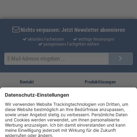
Nichts verpassen: Jetzt Newsletter abonnieren
aktuelles Fachwissen
wichtige Neuerungen
passgenaues Fachgebiet wählen
Kontakt
Produktlösungen
Sie erreichen uns unter:
FORUM Fachliteratur
AKADEMIE HERKERT
(08233) 38 11 23
Unsere Marken
service@forum-verlag.com
Mo-Do 07:30 - 17:00 Uhr
Fr 07:30 - 15:00 Uhr