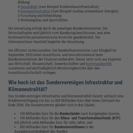
Bildung)
Gesundheit
(zum Beispiel Krankenhausinfrastruktur)
Energieinfrastruktur
(zum Beispiel Ausbau erneuerbarer Energien)
Forschung und Entwicklung
Wohnungsbau und Sportstätten
Die Umsetzung erfolgt durch die jeweiligen Bundesministerien. Der
Wirtschaftsplan wird jährlich vom Bundestag beschlossen, was eine
kontinuierliche parlamentarische Kontrolle gewährleistet. Der
Unterausschuss Haushalt begleitet die Umsetzung.
Um Effizienz sicherzustellen, hat Bundesfinanzminister Lars Klingbeil im
September 2025 einen Investitions- und Innovationsbeirat beim
Bundesministerium der Finanzen einberufen. Dieser setzt sich aus Experten
aus Wirtschaft, Wissenschaft, Gewerkschaften und
Kommunalpolitik
zusammen und wird halbjährlich Monitoringberichte über den
Investitionsfortschritt vorlegen.
Wie hoch ist das Sondervermögen Infrastruktur und
Klimaneutralität?
Das Sondervermögen Infrastruktur und Klimaneutralität Gesetz umfasst eine
Kreditermächtigung von bis zu 500 Milliarden Euro über einen Zeitraum bis
Ende 2036. Die Gesamtsumme gliedert sich in drei Säulen:
100 Milliarden Euro für die
Bundesländer
nach festgelegten Quoten,
100 Milliarden Euro für den
Klima- und Transformationsfonds (KTF)
mit jährlich zehn Milliarden Euro für zehn Jahre, und
300 Milliarden Euro für
Bundesinvestitionen
in der
Ausgabenzuständigkeit des Bundes.