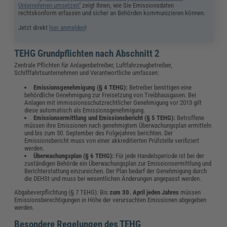
Unternehmen umsetzen“
zeigt Ihnen, wie Sie Emissionsdaten
rechtskonform erfassen und sicher an Behörden kommunizieren können.
Jetzt direkt
hier anmelden
!
TEHG Grundpflichten nach Abschnitt 2
Zentrale Pflichten für Anlagenbetreiber, Luftfahrzeugbetreiber,
Schifffahrtsunternehmen und Verantwortliche umfassen:
Emissionsgenehmigung (§ 4 TEHG):
Betreiber benötigen eine
behördliche Genehmigung zur Freisetzung von Treibhausgasen. Bei
Anlagen mit immissionsschutzrechtlicher Genehmigung vor 2013 gilt
diese automatisch als Emissionsgenehmigung.
Emissionsermittlung und Emissionsbericht (§ 5 TEHG):
Betroffene
müssen ihre Emissionen nach genehmigtem Überwachungsplan ermitteln
und bis zum 30. September des Folgejahres berichten. Der
Emissionsbericht muss von einer akkreditierten Prüfstelle verifiziert
werden.
Überwachungsplan (§ 6 TEHG):
Für jede Handelsperiode ist bei der
zuständigen Behörde ein Überwachungsplan zur Emissionsermittlung und
Berichterstattung einzureichen. Der Plan bedarf der Genehmigung durch
die DEHSt und muss bei wesentlichen Änderungen angepasst werden.
Abgabeverpflichtung (§ 7 TEHG): Bis
zum 30. April jeden Jahres
müssen
Emissionsberechtigungen in Höhe der verursachten Emissionen abgegeben
werden.
Besondere Regelungen des TEHG