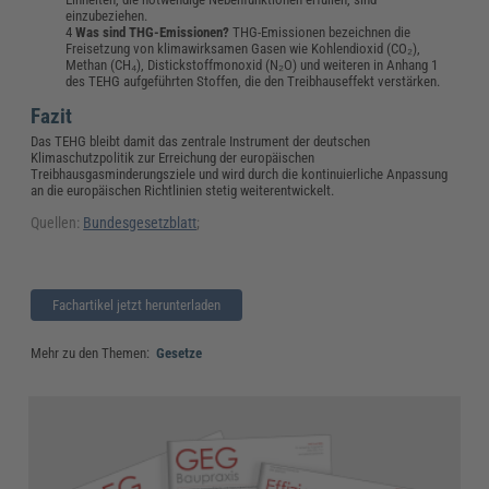
einzubeziehen.
Was sind THG-Emissionen?
THG-Emissionen bezeichnen die
Freisetzung von klimawirksamen Gasen wie Kohlendioxid (CO₂),
Methan (CH₄), Distickstoffmonoxid (N₂O) und weiteren in Anhang 1
des TEHG aufgeführten Stoffen, die den Treibhauseffekt verstärken.
Fazit
Das TEHG bleibt damit das zentrale Instrument der deutschen
Klimaschutzpolitik zur Erreichung der europäischen
Treibhausgasminderungsziele und wird durch die kontinuierliche Anpassung
an die europäischen Richtlinien stetig weiterentwickelt.
Quellen:
Bundesgesetzblatt
;
Fachartikel jetzt herunterladen
Mehr zu den Themen:
Gesetze