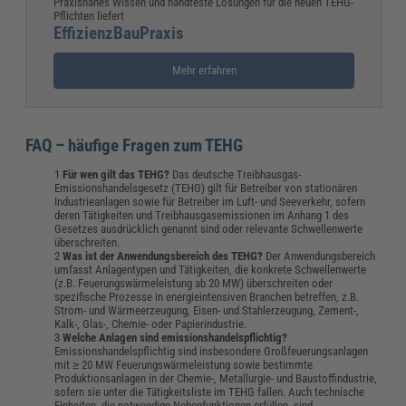
Praxisnahes Wissen und handfeste Lösungen für die neuen TEHG-
Pflichten liefert
EffizienzBauPraxis
Mehr erfahren
FAQ – häufige Fragen zum TEHG
Für wen gilt das TEHG?
Das deutsche Treibhausgas-
Emissionshandelsgesetz (TEHG) gilt für Betreiber von stationären
Industrieanlagen sowie für Betreiber im Luft- und Seeverkehr, sofern
deren Tätigkeiten und Treibhausgasemissionen im Anhang 1 des
Gesetzes ausdrücklich genannt sind oder relevante Schwellenwerte
überschreiten.
Was ist der Anwendungsbereich des TEHG?
Der Anwendungsbereich
umfasst Anlagentypen und Tätigkeiten, die konkrete Schwellenwerte
(z.B. Feuerungswärmeleistung ab 20 MW) überschreiten oder
spezifische Prozesse in energieintensiven Branchen betreffen, z.B.
Strom- und Wärmeerzeugung, Eisen- und Stahlerzeugung, Zement-,
Kalk-, Glas-, Chemie- oder Papierindustrie.
Welche Anlagen sind emissionshandelspflichtig?
Emissionshandelspflichtig sind insbesondere Großfeuerungsanlagen
mit ≥ 20 MW Feuerungswärmeleistung sowie bestimmte
Produktionsanlagen in der Chemie-, Metallurgie- und Baustoffindustrie,
sofern sie unter die Tätigkeitsliste im TEHG fallen. Auch technische
Einheiten, die notwendige Nebenfunktionen erfüllen, sind