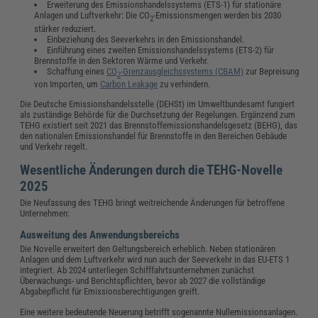
Erweiterung des Emissionshandelssystems (ETS-1) für stationäre
Anlagen und Luftverkehr: Die CO
-Emissionsmengen werden bis 2030
2
stärker reduziert.
Einbeziehung des Seeverkehrs in den Emissionshandel.
Einführung eines zweiten Emissionshandelssystems (ETS-2) für
Brennstoffe in den Sektoren Wärme und Verkehr.
Schaffung eines
CO
-Grenzausgleichssystems (CBAM)
zur Bepreisung
2
von Importen, um
Carbon Leakage
zu verhindern.
Die Deutsche Emissionshandelsstelle (DEHSt) im Umweltbundesamt fungiert
als zuständige Behörde für die Durchsetzung der Regelungen. Ergänzend zum
TEHG existiert seit 2021 das Brennstoffemissionshandelsgesetz (BEHG), das
den nationalen Emissionshandel für Brennstoffe in den Bereichen Gebäude
und Verkehr regelt.
Wesentliche Änderungen durch die TEHG-Novelle
2025
Die Neufassung des TEHG bringt weitreichende Änderungen für betroffene
Unternehmen:
Ausweitung des Anwendungsbereichs
Die Novelle erweitert den Geltungsbereich erheblich. Neben stationären
Anlagen und dem Luftverkehr wird nun auch der Seeverkehr in das EU-ETS 1
integriert. Ab 2024 unterliegen Schifffahrtsunternehmen zunächst
Überwachungs- und Berichtspflichten, bevor ab 2027 die vollständige
Abgabepflicht für Emissionsberechtigungen greift.
Eine weitere bedeutende Neuerung betrifft sogenannte Nullemissionsanlagen.