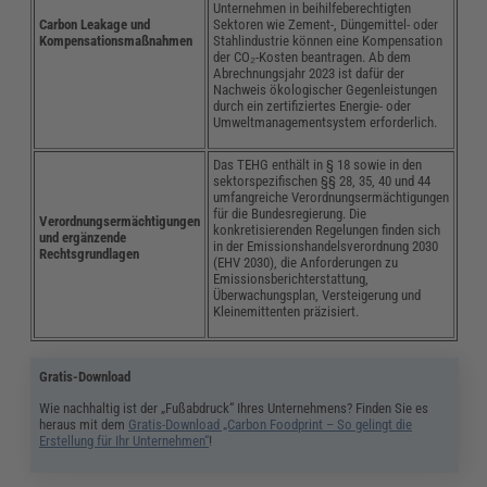
Unternehmen in beihilfeberechtigten
Carbon Leakage und
Sektoren wie Zement-, Düngemittel- oder
Kompensationsmaßnahmen
Stahlindustrie können eine Kompensation
der CO₂-Kosten beantragen. Ab dem
Abrechnungsjahr 2023 ist dafür der
Nachweis ökologischer Gegenleistungen
durch ein zertifiziertes Energie- oder
Umweltmanagementsystem erforderlich.
Das TEHG enthält in § 18 sowie in den
sektorspezifischen §§ 28, 35, 40 und 44
umfangreiche Verordnungsermächtigungen
für die Bundesregierung. Die
Verordnungsermächtigungen
konkretisierenden Regelungen finden sich
und ergänzende
in der Emissionshandelsverordnung 2030
Rechtsgrundlagen
(EHV 2030), die Anforderungen zu
Emissionsberichterstattung,
Überwachungsplan, Versteigerung und
Kleinemittenten präzisiert.
Gratis-Download
Wie nachhaltig ist der „Fußabdruck“ Ihres Unternehmens? Finden Sie es
heraus mit dem
Gratis-Download „Carbon Foodprint – So gelingt die
Erstellung für Ihr Unternehmen“
!