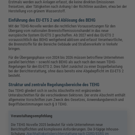
Erstmals werden auch Anlagen erfasst, die keine direkten Emissionen
freisetzen, aber Tätigkeiten nach Anhang I der Richtlinie ausüben, etwa bei der
Herstellung von grünem Wasserstoff.
Einführung des EU-ETS 2 und Ablösung des BEHG
Mit der TEHG-Novelle werden die rechtlichen Voraussetzungen für den
Übergang vom nationalen Brennstoffemissionshandel in das neue
europäische System EU-ETS 2 geschaffen. Ab 2027 wird das EU-ETS 2
voraussichtlich das BEHG weitgehend ablösen und erfasst Verantwortliche,
die Brennstoffe für die Bereiche Gebäude und Straßenverkehr in Verkehr
bringen.
Für die Übergangsphase von 2024 bis 2026 müssen betroffene Unternehmen
parallel berichten – sowohl nach BEHG als auch nach den neuen TEHG-
Regelungen für den EU-ETS 2. Dies führt zunächst zu einer Doppelbelastung
bei der Berichterstattung, ohne dass bereits eine Abgabepflicht im EU-ETS 2
besteht.
Struktur und zentrale Regelungsbereiche des TEHG
Das TEHG gliedert sich in sechs Abschnitte mit ergänzenden
Unterabschnitten für die verschiedenen Sektoren. Der erste Abschnitt enthält
allgemeine Vorschriften zum Zweck des Gesetzes, Anwendungsbereich und
Begriffsbestimmungen nach § 3 TEHG.
Veranstaltungsempfehlung
Die TEHG Novelle 2025 bedeutet für viele Unternehmen neue
Berichtspflichten und komplexere Anforderungen. Die 3-tägige Inhouse-
Schulung
„Nachhaltigkeitsberichterstattung nach CSRD/ESRS im