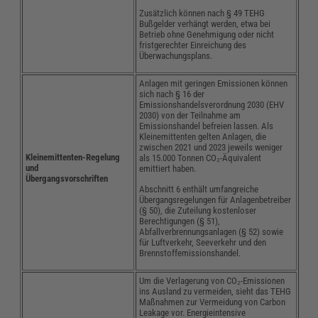
Zusätzlich können nach § 49 TEHG
Bußgelder verhängt werden, etwa bei
Betrieb ohne Genehmigung oder nicht
fristgerechter Einreichung des
Überwachungsplans.
Anlagen mit geringen Emissionen können
sich nach § 16 der
Emissionshandelsverordnung 2030 (EHV
2030) von der Teilnahme am
Emissionshandel befreien lassen. Als
Kleinemittenten gelten Anlagen, die
zwischen 2021 und 2023 jeweils weniger
Kleinemittenten-Regelung
als 15.000 Tonnen CO₂-Äquivalent
und
emittiert haben.
Übergangsvorschriften
Abschnitt 6 enthält umfangreiche
Übergangsregelungen für Anlagenbetreiber
(§ 50), die Zuteilung kostenloser
Berechtigungen (§ 51),
Abfallverbrennungsanlagen (§ 52) sowie
für Luftverkehr, Seeverkehr und den
Brennstoffemissionshandel.
Um die Verlagerung von CO₂-Emissionen
ins Ausland zu vermeiden, sieht das TEHG
Maßnahmen zur Vermeidung von Carbon
Leakage vor. Energieintensive