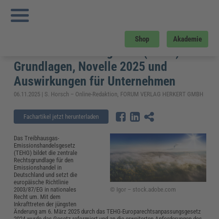
Sie sind hier:
Startseite
»
Fachwissen
»
Energie und Umwelt
»
Treibhausgas-
Emissionshandelsgesetz (TEHG): Grundlagen, Novelle 2025 und Auswirkungen
für Unternehmen
Treibhausgas-
Shop
Akademie
Emissionshandelsgesetz (TEHG):
Grundlagen, Novelle 2025 und
Auswirkungen für Unternehmen
06.11.2025 | S. Horsch – Online-Redaktion, FORUM VERLAG HERKERT GMBH
Fachartikel jetzt herunterladen
Das Treibhausgas-
Emissionshandelsgesetz
(TEHG) bildet die zentrale
Rechtsgrundlage für den
Emissionshandel in
Deutschland und setzt die
europäische Richtlinie
© Igor – stock.adobe.com
2003/87/EG in nationales
Recht um. Mit dem
Inkrafttreten der jüngsten
Änderung am 6. März 2025 durch das TEHG-Europarechtsanpassungsgesetz
2024 wurde das Gesetz reformiert und an die erweiterten Anforderungen des