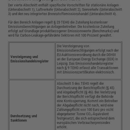
Der vierte Abschnitt enthält spezifische Vorschriften für stationäre Anlagen
(Unterabschnitt 1), Luftverkehr (Unterabschnitt 2), Seeverkehr (Unterabschnitt
3) und den neu integrierten Brennstoffemissionshandel (Unterabschnitt 4).
Für den Bereich Anlagen regelt § 23 TEHG die Zuteilung kostenloser
Emissionsberechtigungen an Anlagenbetreiber. Die kostenlose Zuteilung
erfolgt auf Grundlage produktbezogener Emissionswerte (Benchmarks) und
wird für Carbon-Leakage-gefährdete Sektoren mit 100 Prozent gewährt.
Die Versteigerung von
Emissionsberechtigungen erfolgt nach der
EU-Auktionsverordnung durch die DEHSt
Versteigerung und
an der European Energy Exchange (EEX) in
Emissionshandelsregister
Leipzig. Das Emissionshandelsregister
nach § 9 TEHG erfasst alle Transaktionen
mit Emissionszertifikaten elektronisch.
Abschnitt 5 des TEHG regelt die
Durchsetzung der Berichtspflicht (§ 45)
und Abgabepflicht (§ 46). Bei Verletzung
der Berichtspflicht verfügt die Behörde
eine Kontosperrung. Kommt ein Betreiber
der Abgabepflicht nicht nach, wird eine
Zahlungspflicht von 100 Euro pro nicht
abgegebener Tonne CO₂-Äquivalent
Durchsetzung und
festgesetzt, die sich entsprechend dem
Sanktionen
europäischen Verbraucherpreisindex
erhöht.