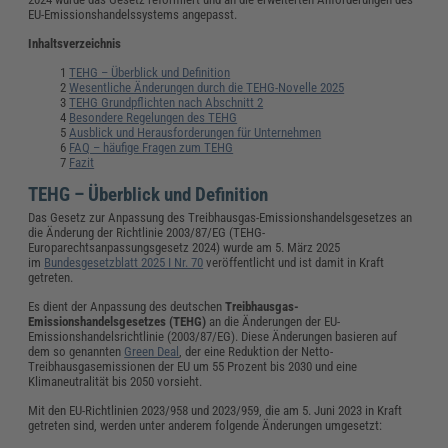
EU-Emissionshandelssystems angepasst.
Inhaltsverzeichnis
TEHG – Überblick und Definition
Wesentliche Änderungen durch die TEHG-Novelle 2025
TEHG Grundpflichten nach Abschnitt 2
Besondere Regelungen des TEHG
Ausblick und Herausforderungen für Unternehmen
FAQ – häufige Fragen zum TEHG
Fazit
TEHG – Überblick und Definition
Das Gesetz zur Anpassung des Treibhausgas-Emissionshandelsgesetzes an
die Änderung der Richtlinie 2003/87/EG (TEHG-
Europarechtsanpassungsgesetz 2024) wurde am 5. März 2025
im
Bundesgesetzblatt 2025 I Nr. 70
veröffentlicht und ist damit in Kraft
getreten.
Es dient der Anpassung des deutschen
Treibhausgas-
Emissionshandelsgesetzes (TEHG)
an die Änderungen der EU-
Emissionshandelsrichtlinie (2003/87/EG). Diese Änderungen basieren auf
dem so genannten
Green Deal
, der eine Reduktion der Netto-
Treibhausgasemissionen der EU um 55 Prozent bis 2030 und eine
Klimaneutralität bis 2050 vorsieht.
Mit den EU-Richtlinien 2023/958 und 2023/959, die am 5. Juni 2023 in Kraft
getreten sind, werden unter anderem folgende Änderungen umgesetzt: