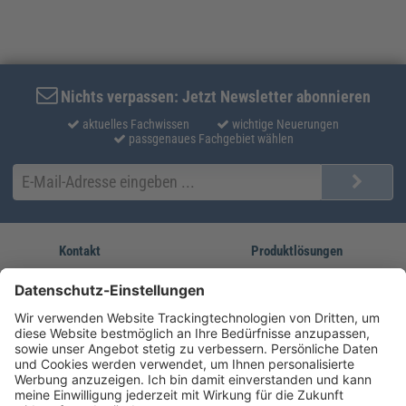
Nichts verpassen: Jetzt Newsletter abonnieren
aktuelles Fachwissen
wichtige Neuerungen
passgenaues Fachgebiet wählen
Kontakt
Produktlösungen
Sie erreichen uns unter:
FORUM Fachliteratur
AKADEMIE HERKERT
(08233) 38 11 23
Unsere Marken
service@forum-verlag.com
Mo-Do 07:30 - 17:00 Uhr
Fr 07:30 - 15:00 Uhr