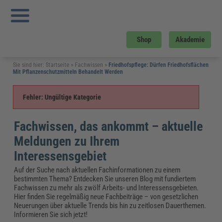
Upgrade your summer
Upgrade yourself
zur Sommer-AKADEMIE
Shop
Akademie
Sie sind hier:
Startseite
»
Fachwissen
»
Friedhofspflege: Dürfen Friedhofsflächen
Mit Pflanzenschutzmitteln Behandelt Werden
Fehler: Ungültige Kategorie
Fachwissen, das ankommt – aktuelle
Meldungen zu Ihrem
Interessensgebiet
Auf der Suche nach aktuellen Fachinformationen zu einem
bestimmten Thema? Entdecken Sie unseren Blog mit fundiertem
Fachwissen zu mehr als zwölf Arbeits- und Interessensgebieten.
Hier finden Sie regelmäßig neue Fachbeiträge – von gesetzlichen
Neuerungen über aktuelle Trends bis hin zu zeitlosen Dauerthemen.
Informieren Sie sich jetzt!