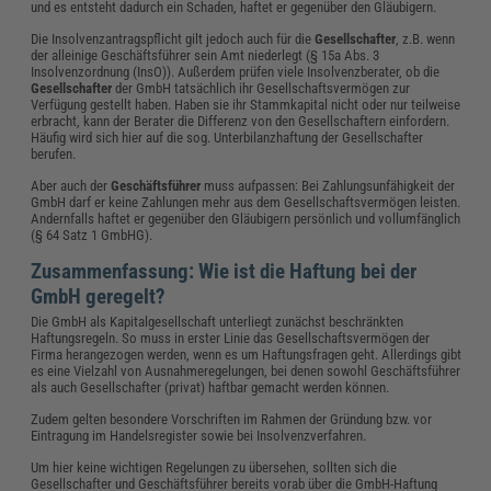
und es entsteht dadurch ein Schaden, haftet er gegenüber den Gläubigern.
Die Insolvenzantragspflicht gilt jedoch auch für die
Gesellschafter
, z.B. wenn
der alleinige Geschäftsführer sein Amt niederlegt (§ 15a Abs. 3
Insolvenzordnung (InsO)). Außerdem prüfen viele Insolvenzberater, ob die
Gesellschafter
der GmbH tatsächlich ihr Gesellschaftsvermögen zur
Verfügung gestellt haben. Haben sie ihr Stammkapital nicht oder nur teilweise
erbracht, kann der Berater die Differenz von den Gesellschaftern einfordern.
Häufig wird sich hier auf die sog. Unterbilanzhaftung der Gesellschafter
berufen.
Aber auch der
Geschäftsführer
muss aufpassen: Bei Zahlungsunfähigkeit der
GmbH darf er keine Zahlungen mehr aus dem Gesellschaftsvermögen leisten.
Andernfalls haftet er gegenüber den Gläubigern persönlich und vollumfänglich
(§ 64 Satz 1 GmbHG).
Zusammenfassung: Wie ist die Haftung bei der
GmbH geregelt?
Die GmbH als Kapitalgesellschaft unterliegt zunächst beschränkten
Haftungsregeln. So muss in erster Linie das Gesellschaftsvermögen der
Firma herangezogen werden, wenn es um Haftungsfragen geht. Allerdings gibt
es eine Vielzahl von Ausnahmeregelungen, bei denen sowohl Geschäftsführer
als auch Gesellschafter (privat) haftbar gemacht werden können.
Zudem gelten besondere Vorschriften im Rahmen der Gründung bzw. vor
Eintragung im Handelsregister sowie bei Insolvenzverfahren.
Um hier keine wichtigen Regelungen zu übersehen, sollten sich die
Gesellschafter und Geschäftsführer bereits vorab über die GmbH-Haftung