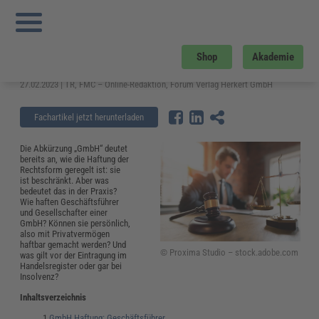
Sie sind hier:
Startseite
»
Fachwissen
»
Führung und Management
»
GmbH
Haftung: Wie haften Geschäftsführer und Gesellschafter?
GmbH Haftung: Wie haften
Shop
Akademie
Geschäftsführer und Gesellschafter?
27.02.2023 | TR, FMC – Online-Redaktion, Forum Verlag Herkert GmbH
Fachartikel jetzt herunterladen
Die Abkürzung „GmbH“ deutet
bereits an, wie die Haftung der
Rechtsform geregelt ist: sie
ist beschränkt. Aber was
bedeutet das in der Praxis?
Wie haften Geschäftsführer
und Gesellschafter einer
GmbH? Können sie persönlich,
also mit Privatvermögen
haftbar gemacht werden? Und
© Proxima Studio – stock.adobe.com
was gilt vor der Eintragung im
Handelsregister oder gar bei
Insolvenz?
Inhaltsverzeichnis
GmbH Haftung: Geschäftsführer