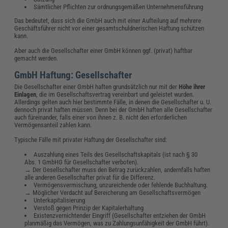
Sämtlicher Pflichten zur ordnungsgemäßen Unternehmensführung
Das bedeutet, dass sich die GmbH auch mit einer Aufteilung auf mehrere
Geschäftsführer nicht vor einer gesamtschuldnerischen Haftung schützen
kann.
Aber auch die Gesellschafter einer GmbH können ggf. (privat) haftbar
gemacht werden.
GmbH Haftung: Gesellschafter
Die Gesellschafter einer GmbH haften grundsätzlich nur mit der
Höhe ihrer
Einlagen
, die im Gesellschaftsvertrag vereinbart und geleistet wurden.
Allerdings gelten auch hier bestimmte Fälle, in denen die Gesellschafter u. U.
dennoch privat haften müssen. Denn bei der GmbH haften alle Gesellschafter
auch füreinander, falls einer von ihnen z. B. nicht den erforderlichen
Vermögensanteil zahlen kann.
Typische Fälle mit privater Haftung der Gesellschafter sind:
Auszahlung eines Teils des Gesellschaftskapitals (ist nach § 30
Abs. 1 GmbHG für Gesellschafter verboten).
→ Der Gesellschafter muss den Betrag zurückzahlen, andernfalls haften
alle anderen Gesellschafter privat für die Differenz.
Vermögensvermischung, unzureichende oder fehlende Buchhaltung.
→ Möglicher Verdacht auf Bereicherung am Gesellschaftsvermögen
Unterkapitalisierung
Verstoß gegen Prinzip der Kapitalerhaltung
Existenzvernichtender Eingriff (Gesellschafter entziehen der GmbH
planmäßig das Vermögen, was zu Zahlungsunfähigkeit der GmbH führt).