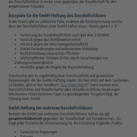
der Geschäftsführer in erster Linie gegenüber der Gesellschaft für den
eingetretenen Schaden.
Beispiele für die GmbH-Haftung des Geschäftsführers
In der Praxis gibt es zahlreiche Fälle, in denen die Rechtsprechung urteilte,
dass der Geschäftsführer einer GmbH haften muss. Hierzu gehört z. B.:
Verletzung der Sorgfaltspflichten nach §43 Abs.2 GmbHG
Verstoß gegen das Wettbewerbsverbot
Verstoß gegen die Verschwiegenheitspflicht
GmbH-Veränderungen und unterlassene Mitteilung
Nicht-Einhaltung steuerlicher Pflichten
Wirtschaftlicher Schaden Dritter durch Verschweigen von
Zahlungsschwierigkeiten
Verstoße gegen die Regeln der Kapitalerhaltung
Gleichzeitig gibt es regelmäßig neue Gerichtsurteile und gesetzliche
Anpassungen, die die GmbH Haftung regeln. Um hier stets auf dem Laufenden
zu bleiben, gibt es das Handbuch „
Das GmbH-Recht
“. Darin können sich
Geschäftsführer und Gesellschafter über aktuelle rechtliche Neuerungen
informieren. Hinzu kommen Tipps zu grundlegenden Vorgaben bzgl. der
Führung einer GmbH.
GmbH Haftung bei mehreren Geschäftsführern
Besteht die GmbH aus mehreren Geschäftsführern, haften sie ggf.
gesamtschuldnerisch
gegenüber der Gesellschaft auf Schadenersatz. So
trägt jeder Einzelne die Verantwortung für die Einhaltung folgender Punkte:
Gesetzliche Regelungen
Satzung