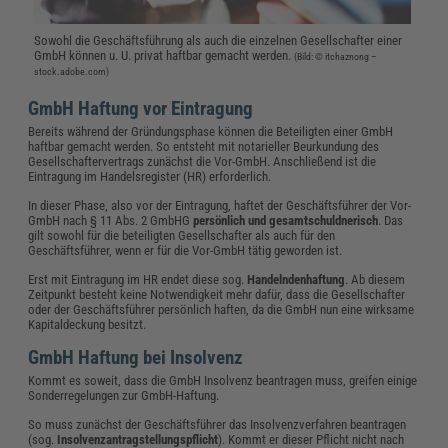
Sowohl die Geschäftsführung als auch die einzelnen Gesellschafter einer
GmbH können u. U. privat haftbar gemacht werden.
(Bild: © itchaznong –
stock.adobe.com)
GmbH Haftung vor Eintragung
Bereits während der Gründungsphase können die Beteiligten einer GmbH
haftbar gemacht werden. So entsteht mit notarieller Beurkundung des
Gesellschaftervertrags zunächst die Vor-GmbH. Anschließend ist die
Eintragung im Handelsregister (HR) erforderlich.
In dieser Phase, also vor der Eintragung, haftet der Geschäftsführer der Vor-
GmbH nach § 11 Abs. 2 GmbHG
persönlich und gesamtschuldnerisch
. Das
gilt sowohl für die beteiligten Gesellschafter als auch für den
Geschäftsführer, wenn er für die Vor-GmbH tätig geworden ist.
Erst mit Eintragung im HR endet diese sog.
Handelndenhaftung
. Ab diesem
Zeitpunkt besteht keine Notwendigkeit mehr dafür, dass die Gesellschafter
oder der Geschäftsführer persönlich haften, da die GmbH nun eine wirksame
Kapitaldeckung besitzt.
GmbH Haftung bei Insolvenz
Kommt es soweit, dass die GmbH Insolvenz beantragen muss, greifen einige
Sonderregelungen zur GmbH-Haftung.
So muss zunächst der Geschäftsführer das Insolvenzverfahren beantragen
(sog.
Insolvenzantragstellungspflicht
). Kommt er dieser Pflicht nicht nach