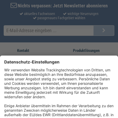
Nichts verpassen: Jetzt Newsletter abonnieren
aktuelles Fachwissen
wichtige Neuerungen
passgenaues Fachgebiet wählen
Kontakt
Produktlösungen
Sie erreichen uns unter:
FORUM Fachliteratur
AKADEMIE HERKERT
(08233) 38 11 23
Unsere Marken
service@forum-verlag.com
Mo-Do 07:30 - 17:00 Uhr
Fr 07:30 - 15:00 Uhr
Folgen Sie uns