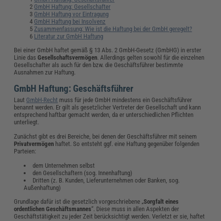
GmbH Haftung: Gesellschafter
GmbH Haftung vor Eintragung
GmbH Haftung bei Insolvenz
Zusammenfassung: Wie ist die Haftung bei der GmbH geregelt?
Literatur zur GmbH Haftung
Bei einer GmbH haftet gemäß § 13 Abs. 2 GmbH-Gesetz (GmbHG) in erster
Linie das
Gesellschaftsvermögen
. Allerdings gelten sowohl für die einzelnen
Gesellschafter als auch für den bzw. die Geschäftsführer bestimmte
Ausnahmen zur Haftung.
GmbH Haftung: Geschäftsführer
Laut
GmbH-Recht
muss für jede GmbH mindestens ein Geschäftsführer
benannt werden. Er gilt als gesetzlicher Vertreter der Gesellschaft und kann
entsprechend haftbar gemacht werden, da er unterschiedlichen Pflichten
unterliegt.
Zunächst gibt es drei Bereiche, bei denen der Geschäftsführer mit seinem
Privatvermögen
haftet. So entsteht ggf. eine Haftung gegenüber folgenden
Parteien:
dem Unternehmen selbst
den Gesellschaftern (sog. Innenhaftung)
Dritten (z. B. Kunden, Lieferunternehmen oder Banken, sog.
Außenhaftung)
Grundlage dafür ist die gesetzlich vorgeschriebene „
Sorgfalt eines
ordentlichen Geschäftsmannes
“. Diese muss in allen Aspekten der
Geschäftstätigkeit zu jeder Zeit berücksichtigt werden. Verletzt er sie, haftet