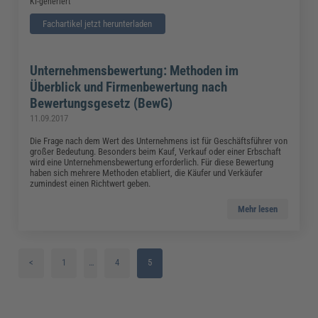
KI-generiert
Fachartikel jetzt herunterladen
Unternehmensbewertung: Methoden im
Überblick und Firmenbewertung nach
Bewertungsgesetz (BewG)
11.09.2017
Die Frage nach dem Wert des Unternehmens ist für Geschäftsführer von
großer Bedeutung. Besonders beim Kauf, Verkauf oder einer Erbschaft
wird eine Unternehmensbewertung erforderlich. Für diese Bewertung
haben sich mehrere Methoden etabliert, die Käufer und Verkäufer
zumindest einen Richtwert geben.
Mehr lesen
<
1
…
4
5
2
3