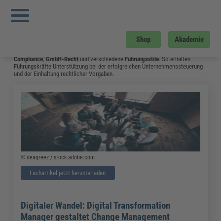
Sie sind hier:
Startseite
»
Fachwissen
»
Führung und Management
»
Seite 5
Führung und Management
Worauf kommt es bei der Unternehmensführung an? Das zeigen die Beiträge
Shop
Akademie
der FORUM VERLAG HERKERT GMBH auf dieser Seite. Die Themen umfassen
Bereiche wie
Geschäftsführung
,
Risiko- und Qualitätsmanagement,
aber auch
Compliance
,
GmbH-Recht
und verschiedene
Führungsstile
. So erhalten
Führungskräfte Unterstützung bei der erfolgreichen Unternehmenssteuerung
und der Einhaltung rechtlicher Vorgaben.
© deagreez / stock.adobe.com
Fachartikel jetzt herunterladen
Digitaler Wandel: Digital Transformation
Manager gestaltet Change Management