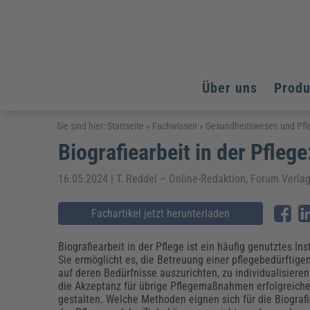
Über uns
Prod
Arbeitsschutz
Arbeitsschutz
Arbeitsschutz
Sie sind hier:
Startseite
»
Fachwissen
»
Gesundheitswesen und Pfl
Biografiearbeit in der Pfleg
Fachpublikationen & Arbeitshilfen
Bildung und Erziehung
Bildung und Erziehung
Weiterbildungen (AKADEMIE HERKERT)
Arbeitssicherheit & Gesundheitsschutz
Assistenz & Office-Management
Baurecht & Architektenrecht
16.05.2024 | T. Reddel – Online-Redaktion, Forum Verl
Energie und Umwelt
Energie und Umwelt
Arbeitsschutz & Brandschutz
Bau, Immobilien & Gebäudemanagement
Bildung und Erziehung
Brandschutz
Energieoptimiertes & klimaneutrales Bauen
Kommunales
Kommunales
Fachartikel jetzt herunterladen
Fachpublikationen & Arbeitshilfen
Nachhaltiges Planen
Reisekosten und Finanzen
Reisekosten und Finanzen
Kinderschutz, Jugendhilfe & Inklusion
Datenschutz & IT-Recht
Elektrosicherheit
Biografiearbeit in der Pflege ist ein häufig genutztes In
Sie ermöglicht es, die Betreuung einer pflegebedürftige
Datenschutz & IT-Sicherheit
Elektrosicherheit & Elektrotechnik
Energie und Umwelt
auf deren Bedürfnisse auszurichten, zu individualisiere
Fachpublikationen & Arbeitshilfen
die Akzeptanz für übrige Pflegemaßnahmen erfolgreiche
gestalten. Welche Methoden eignen sich für die Biografi
Weiterbildungen (AKADEMIE HERKERT)