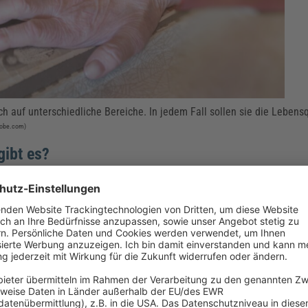
ich auf unterschiedliche Bereiche. In jedem Fall sollen sie die Lebensq
adobe.com)
gibt es?
se zum Einsatz von Biografiearbeit. Allerdings haben sich in der Pra
 für Gespräche und vielfältige Fragen dienen können.
chten.
e die zu pflegende Person kennt.
 Einrichtungsgegenstände oder Farben nutzen, Erinnerungsecken einri
ftige Person mag oder z. B. positiv an ihre Kindheit erinnert (etwa b