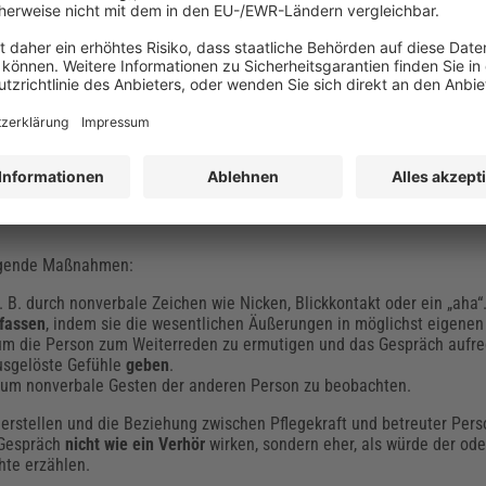
eter Methoden einige Grundsätze beachten.
tigsten Aspekte, die bei der Umsetzung der Methoden zur Biografiearbe
Beschreibung
 zwei Aspekte maßgebend: das
Erzählen
und das
Zuhören
. Die zuhörend
auf das eingehen, was die erzählende Person (z. B. ein Pflegebedürftig
unkte beachten, um der anderen Person das Gefühl zu vermitteln, zuz
olgende Maßnahmen:
z. B. durch nonverbale Zeichen wie Nicken, Blickkontakt oder ein „aha“
fassen
, indem sie die wesentlichen Äußerungen in möglichst eigenen
 um die Person zum Weiterreden zu ermutigen und das Gespräch aufrec
usgelöste Gefühle
geben
.
, um nonverbale Gesten der anderen Person zu beobachten.
herstellen und die Beziehung zwischen Pflegekraft und betreuter Perso
s Gespräch
nicht wie ein Verhör
wirken, sondern eher, als würde der ode
hte erzählen.