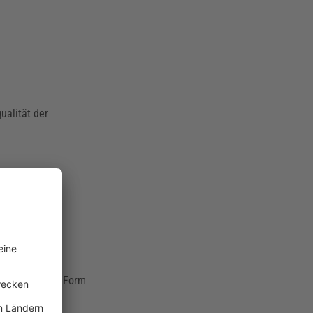
ualität der
xis bereits
chten).
eim Waschen in Form