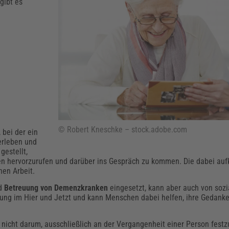
Klimaanpassung
Qualitätsmanagement
Praxismanagement, Abrechnung & Therapie
Q
gibt es
Künstliche Intelligenz
Weiterbildungen (AKADEMIE HERKERT)
Fac
We
Feuerwehr
H
Kommunales
Zoll und Export
Recht, Sicherheit & Ordnung
V
Fachpublikationen & Arbeitshilfen
Weiterbildungen (AKADEMIE HERKERT)
Zollverfahren & Zollvorschriften
© Robert Kneschke – stock.adobe.com
, bei der ein
erleben und
gestellt,
en hervorzurufen und darüber ins Gespräch zu kommen. Die dabei a
hen Arbeit.
d
Betreuung von Demenzkranken
eingesetzt, kann aber auch von sozi
tung im Hier und Jetzt und kann Menschen dabei helfen, ihre Gedan
ge nicht darum, ausschließlich an der Vergangenheit einer Person festz