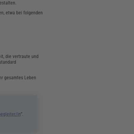
estalten.
zen, etwa bei folgenden
it, die vertraute und
standard
ihr gesamtes Leben
begleiter/in
“.