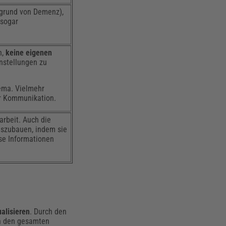
fgrund von Demenz),
 sogar
n,
keine eigenen
nstellungen zu
hema. Vielmehr
er Kommunikation.
arbeit. Auch die
uszubauen, indem sie
se Informationen
ualisieren
. Durch den
in den gesamten