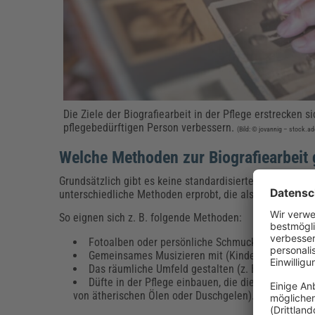
Die Ziele der Biografiearbeit in der Pflege erstrecken s
pflegebedürftigen Person verbessern.
(Bild: © jovannig – stock.
Welche Methoden zur Biografiearbeit 
Grundsätzlich gibt es keine standardisierte Vorgehenswei
unterschiedliche Methoden erprobt, die als Impulsgeber
So eignen sich z. B. folgende Methoden:
Fotoalben oder persönliche Schmuckstücke betra
Gemeinsames Musizieren mit (Kinder-)Liedern, di
Das räumliche Umfeld gestalten (z. B. bestimmte
Düfte in der Pflege einbauen, die die pflegebedür
von ätherischen Ölen oder Duschgelen).