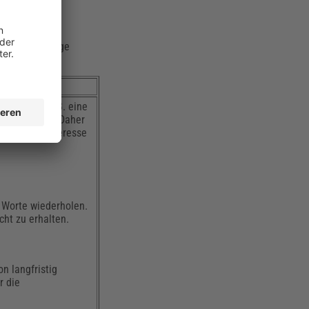
it in der Pflege
e Person (z. B. eine
er) berichtet. Daher
uhören und Interesse
.
 Worte wiederholen.
ht zu erhalten.
n langfristig
r die