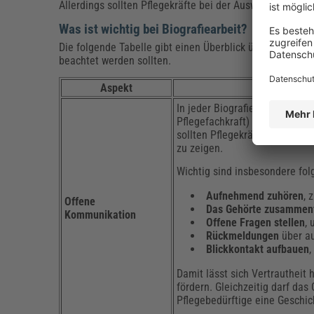
Allerdings sollten Pflegekräfte bei der Auswahl geeign
Was ist wichtig bei Biografiearbeit?
Die folgende Tabelle gibt einen Überblick über die wich
beachtet werden sollten.
Aspekt
In jeder Biografiearbeit sind
Pflegefachkraft) sollte aktiv 
sollten Pflegekräfte einige P
zu zeigen.
Wichtig sind insbesondere f
Aufnehmend zuhören
, 
Offene
Das Gehörte zusammen
Kommunikation
Offene Fragen stellen
,
Rückmeldungen
über a
Blickkontakt aufbauen
Damit lässt sich Vertrautheit 
fördern. Gleichzeitig darf da
Pflegebedürftige eine Geschic