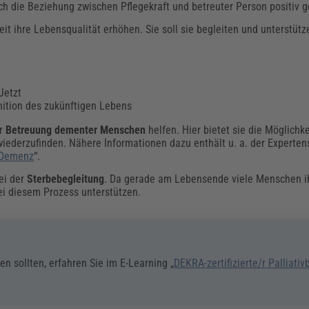
h die Beziehung zwischen Pflegekraft und betreuter Person positiv g
eit ihre Lebensqualität erhöhen. Sie soll sie begleiten und unterstüt
Jetzt
ition des zukünftigen Lebens
er
Betreuung dementer Menschen
helfen. Hier bietet sie die Möglichke
ederzufinden. Nähere Informationen dazu enthält u. a. der Experten
 Demenz
“.
bei der
Sterbebegleitung
. Da gerade am Lebensende viele Menschen 
 bei diesem Prozess unterstützen.
n sollten, erfahren Sie im E-Learning „
DEKRA-zertifizierte/r Palliativ