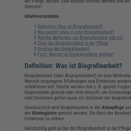
Erneuerbare Energien
Geschäftsführung
Pflegeleitung & Pflegepraxis
der Pflege, welche Ziele können erreicht werden und wo 
Grenzen?
Energie & Umwelt
Führung & Management
Gesundheit & Pflege
Kommunales
Inhaltsverzeichnis
Fachpublikationen & Arbeitshilfen
Weiterbildungen (AKADEMIE HERKERT)
Definition: Was ist Biografiearbeit?
Bauhof
Künstliche Intelligenz
Personalwesen
Was gehört alles in eine Biografiearbeit?
Bau, Immobilien & Gebäudemanagement
Personal, Ausbildung & Recht
Reisekosten und Finanzen
Welche Methoden zur Biografiearbeit gibt es?
Grünflächen
Ziele der Biografiearbeit in der Pflege
Weiterbildungen (AKADEMIE HERKERT)
Grenzen der Biografiearbeit
Verkehrsrecht
Fazit: Warum ist Biografiearbeit wichtig?
Reisekosten & Finanzen
Zollabwicklung & Exportabwicklung
Definition: Was ist Biografiearbeit?
Zoll & Export
Biografiearbeit (oder
Biographiearbeit
) ist eine Methodik
Mensch vergangene Erfahrungen und Erlebnisse wieder
reflektieren soll. Hierfür werden ihm z. B. gezielt Fragen 
Gegenstände gezeigt oder Orte besucht, um Erinnerung
und Emotionen gelten quasi als Schlüssel der biografisc
Grundsätzlich wird Biografiearbeit in der
Altenpflege
un
wie
Kindergärten
genutzt werden. Sie dient der Bearbei
Erlebnisse zu ordnen.
Gleichzeitig geht es bei der Biografiearbeit in der Pfle