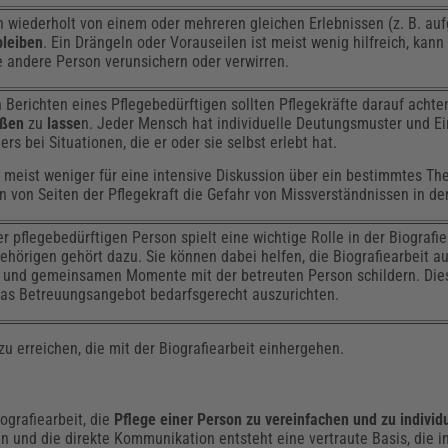
n wiederholt von einem oder mehreren gleichen Erlebnissen (z. B. au
bleiben
. Ein Drängeln oder Vorauseilen ist meist wenig hilfreich, kann
e andere Person verunsichern oder verwirren.
 Berichten eines Pflegebedürftigen sollten Pflegekräfte darauf achte
eßen
zu
lasse
n. Jeder Mensch hat individuelle Deutungsmuster und Ei
 bei Situationen, die er oder sie selbst erlebt hat.
ch meist weniger für eine intensive Diskussion über ein bestimmtes T
 von Seiten der Pflegekraft die Gefahr von Missverständnissen in d
r pflegebedürftigen Person spielt eine wichtige Rolle in der Biografie
hörigen gehört dazu. Sie können dabei helfen, die Biografiearbeit a
n und gemeinsamen Momente mit der betreuten Person schildern. Die
 das Betreuungsangebot bedarfsgerecht auszurichten.
u erreichen, die mit der Biografiearbeit einhergehen.
iografiearbeit, die
Pflege einer Person zu vereinfachen und zu
individ
und die direkte Kommunikation entsteht eine vertraute Basis, die 