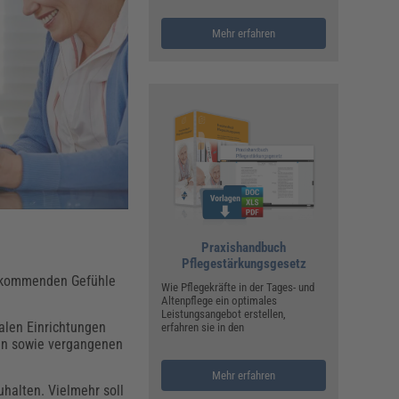
ualitätsmanagement, Hygiene & Arbeitsschutz
Personalmanagement
Mehr erfahren
hpublikationen & Arbeitshilfen
iterbildungen (AKADEMIE HERKERT)
ausmeister & Haustechnik
ergaberecht
Praxishandbuch
Pflegestärkungsgesetz
ufkommenden Gefühle
Wie Pflegekräfte in der Tages- und
Altenpflege ein optimales
Leistungsangebot erstellen,
alen Einrichtungen
erfahren sie in den
ken sowie vergangenen
Mehr erfahren
uhalten. Vielmehr soll