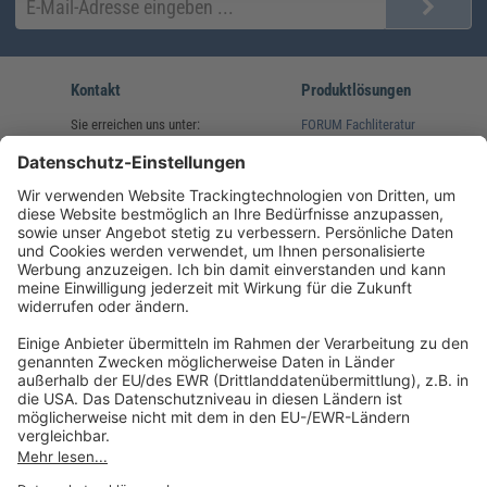
Kontakt
Produktlösungen
Sie erreichen uns unter:
FORUM Fachliteratur
AKADEMIE HERKERT
(08233) 38 11 23
Unsere Marken
service@forum-verlag.com
Mo-Do 07:30 - 17:00 Uhr
Fr 07:30 - 15:00 Uhr
Folgen Sie uns
Impressum
Datenschutz