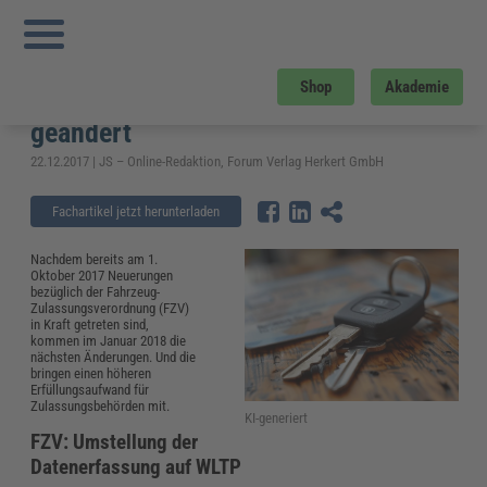
Sie sind hier:
Startseite
»
Fachwissen
»
Kommunales
»
FZV: Das hat sich zum 1.
Januar 2018 bezüglich der Kfz-Zulassung geändert
FZV: Das hat sich zum 1. Januar
Shop
Akademie
2018 bezüglich der Kfz-Zulassung
geändert
22.12.2017 | JS – Online-Redaktion, Forum Verlag Herkert GmbH
Fachartikel jetzt herunterladen
Nachdem bereits am 1.
Oktober 2017 Neuerungen
bezüglich der Fahrzeug-
Zulassungsverordnung (FZV)
in Kraft getreten sind,
kommen im Januar 2018 die
nächsten Änderungen. Und die
bringen einen höheren
Erfüllungsaufwand für
Zulassungsbehörden mit.
KI-generiert
FZV: Umstellung der
Datenerfassung auf WLTP