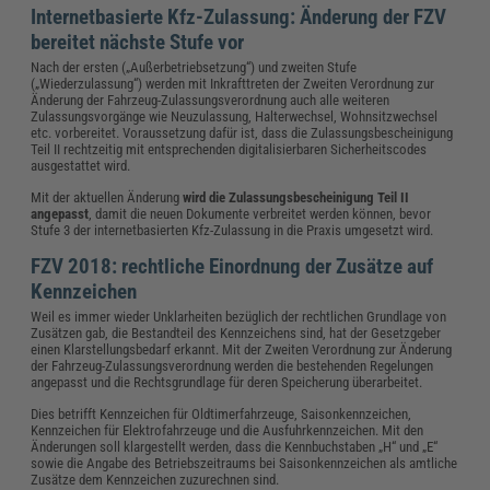
Internetbasierte Kfz-Zulassung: Änderung der FZV
bereitet nächste Stufe vor
Nach der ersten („Außerbetriebsetzung“) und zweiten Stufe
(„Wiederzulassung“) werden mit Inkrafttreten der Zweiten Verordnung zur
Änderung der Fahrzeug-Zulassungsverordnung auch alle weiteren
Zulassungsvorgänge wie Neuzulassung, Halterwechsel, Wohnsitzwechsel
etc. vorbereitet. Voraussetzung dafür ist, dass die Zulassungsbescheinigung
Teil II rechtzeitig mit entsprechenden digitalisierbaren Sicherheitscodes
ausgestattet wird.
Mit der aktuellen Änderung
wird die Zulassungsbescheinigung Teil II
angepasst
, damit die neuen Dokumente verbreitet werden können, bevor
Stufe 3 der internetbasierten Kfz-Zulassung in die Praxis umgesetzt wird.
FZV 2018: rechtliche Einordnung der Zusätze auf
Kennzeichen
Weil es immer wieder Unklarheiten bezüglich der rechtlichen Grundlage von
Zusätzen gab, die Bestandteil des Kennzeichens sind, hat der Gesetzgeber
einen Klarstellungsbedarf erkannt. Mit der Zweiten Verordnung zur Änderung
der Fahrzeug-Zulassungsverordnung werden die bestehenden Regelungen
angepasst und die Rechtsgrundlage für deren Speicherung überarbeitet.
Dies betrifft Kennzeichen für Oldtimerfahrzeuge, Saisonkennzeichen,
Kennzeichen für Elektrofahrzeuge und die Ausfuhrkennzeichen. Mit den
Änderungen soll klargestellt werden, dass die Kennbuchstaben „H“ und „E“
sowie die Angabe des Betriebszeitraums bei Saisonkennzeichen als amtliche
Zusätze dem Kennzeichen zuzurechnen sind.