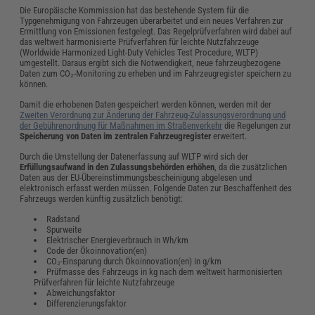
Die Europäische Kommission hat das bestehende System für die
Typgenehmigung von Fahrzeugen überarbeitet und ein neues Verfahren zur
Ermittlung von Emissionen festgelegt. Das Regelprüfverfahren wird dabei auf
das weltweit harmonisierte Prüfverfahren für leichte Nutzfahrzeuge
(Worldwide Harmonized Light-Duty Vehicles Test Procedure, WLTP)
umgestellt. Daraus ergibt sich die Notwendigkeit, neue fahrzeugbezogene
Daten zum CO₂-Monitoring zu erheben und im Fahrzeugregister speichern zu
können.
Damit die erhobenen Daten gespeichert werden können, werden mit der
Zweiten Verordnung zur Änderung der Fahrzeug-Zulassungsverordnung und
der Gebührenordnung für Maßnahmen im Straßenverkehr
die Regelungen zur
Speicherung von Daten im zentralen Fahrzeugregister
erweitert.
Durch die Umstellung der Datenerfassung auf WLTP wird sich der
Erfüllungsaufwand in den Zulassungsbehörden erhöhen
, da die zusätzlichen
Daten aus der EU-Übereinstimmungsbescheinigung abgelesen und
elektronisch erfasst werden müssen. Folgende Daten zur Beschaffenheit des
Fahrzeugs werden künftig zusätzlich benötigt:
Radstand
Spurweite
Elektrischer Energieverbrauch in Wh/km
Code der Ökoinnovation(en)
CO₂-Einsparung durch Ökoinnovation(en) in g/km
Prüfmasse des Fahrzeugs in kg nach dem weltweit harmonisierten
Prüfverfahren für leichte Nutzfahrzeuge
Abweichungsfaktor
Differenzierungsfaktor