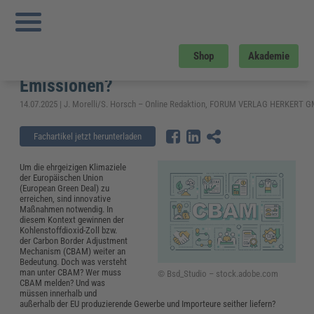
Sie sind hier:
Startseite
»
Fachwissen
»
Zoll und Export
»
Grenzausgleich und
CO2-Zoll: Führt CBAM zur Reduzierung der CO2-Emissionen?
Grenzausgleich und CO2-Zoll: Führt
Shop
Akademie
CBAM zur Reduzierung der CO2-
Emissionen?
14.07.2025 | J. Morelli/S. Horsch – Online Redaktion, FORUM VERLAG HERKERT 
Fachartikel jetzt herunterladen
Um die ehrgeizigen Klimaziele
der Europäischen Union
(European Green Deal) zu
erreichen, sind innovative
Maßnahmen notwendig. In
diesem Kontext gewinnen der
Kohlenstoffdioxid-Zoll bzw.
der Carbon Border Adjustment
Mechanism (CBAM) weiter an
Bedeutung. Doch was versteht
man unter CBAM? Wer muss
© Bsd_Studio – stock.adobe.com
CBAM melden? Und was
müssen innerhalb und
außerhalb der EU produzierende Gewerbe und Importeure seither liefern?