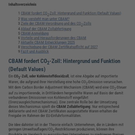
Inhaltsverzeichnis
CBAM fordert CO
-Zoll: Hintergrund und Funktion (Default Values)
2
Was versteht man unter CBAM?
Ziele der CBAM-Verordnung und des CO
-Zolls
2
Ablauf der CBAM Zollabfertigung
CBAM-Anmeldung
Vorteile und Herausforderungen des CBAM
Aktuelle CBAM Entwicklungen 2025
Verschiebung der CBAM Zertifikatspflicht auf 2027
Fazit und Ausblick
CBAM fordert CO
-Zoll: Hintergrund und Funktion
2
(Default Values)
Ein
CO
-Zoll, oder Kohlenstoffdioxidzoll
, ist eine Abgabe auf importierte
2
Waren, die aufgrund ihrer Herstellung eine hohe CO
-Emission verursachen.
2
Mit dem Carbon Border Adjustment Mechanism (CBAM) wird eine CO
-Steuer
2
auf zu importierende, in Drittländern hergestellte Waren auf Basis der damit
verbundenen Emissionen von Kohlenstoff eingeführt
(Grenzausgleichsmechanismus). Eine zentrale Rolle bei der Umsetzung
dieses Mechanismus spielt die
CBAM Zollabfertigung
: Nur entsprechend
deklarierte und mit CBAM Zertifikaten ausgestattete Waren erhalten die
Freigabe im Rahmen der EU-Einfuhrformalitäten.
Die Idee dahinter ist in der Theorie einfach: Unternehmen, die in Ländern mit
geringen Umweltauflagen/CO
-Restriktionen produzieren, können ihre
2
Produkte im Vergleich zu europäischen Unternehmen zu niedrigeren Preisen