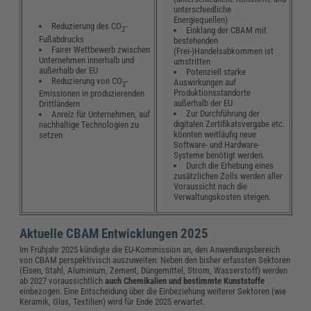
unterschiedliche
Energiequellen)
Reduzierung des CO
-
2
Einklang der CBAM mit
Fußabdrucks
bestehenden
Fairer Wettbewerb zwischen
(Frei-)Handelsabkommen ist
Unternehmen innerhalb und
umstritten
außerhalb der EU
Potenziell starke
Reduzierung von CO
-
Auswirkungen auf
2
Produktionsstandorte
Emissionen in produzierenden
außerhalb der EU
Drittländern
Zur Durchführung der
Anreiz für Unternehmen, auf
digitalen Zertifikatsvergabe etc.
nachhaltige Technologien zu
könnten weitläufig neue
setzen
Software- und Hardware-
Systeme benötigt werden.
Durch die Erhebung eines
zusätzlichen Zolls werden aller
Voraussicht nach die
Verwaltungskosten steigen.
Aktuelle CBAM Entwicklungen 2025
Im Frühjahr 2025 kündigte die EU-Kommission an, den Anwendungsbereich
von CBAM perspektivisch auszuweiten: Neben den bisher erfassten Sektoren
(Eisen, Stahl, Aluminium, Zement, Düngemittel, Strom, Wasserstoff) werden
ab 2027 voraussichtlich
auch Chemikalien und bestimmte Kunststoffe
einbezogen. Eine Entscheidung über die Einbeziehung weiterer Sektoren (wie
Keramik, Glas, Textilien) wird für Ende 2025 erwartet.