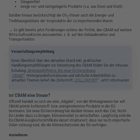
Düngemittel
einige vor- und nachgelagerte Produkte (v.a. aus Eisen und Stahl)
Darüber hinaus berücksichtigt die CO
-Steuer auch die Energie- und
2
Treibhausgasbilanz der Vorprodukte der zu importierenden Waren.
→ Es gibt bereits jetzt Forderungen seitens der Politik, den CBAM auf weitere
Wirtschaftssektoren auszuweiten, z. B. auf den Gebäudesektor und
Transportsektor.
Veranstaltungsempfehlung
Einen Überblick über den aktuellen Stand inkl. praktischer
Handlungsempfehlungen zur Umsetzung des CBAM finden Sie der Inhouse-
„
Schulung
Brennpunktthema: Die neue EU-Verordnung
„CBAM“"
. Hintergrundinformationen und nützliche Arbeitshilfen zu
aktuellen Themen liefert die Zeitschrift „
ZOLL.EXPORT
“. Jetzt informieren!
Ist CBAM eine Steuer?
Offiziell handelt es sich um eine „Abgabe", von der Wirkungsweise her will
CBAM primär kohlenstoff- bzw. energieintensive Produkte in der EU
besteuern. Die neue EU-Verordnung hat darüber hinaus auch das Ziel, Nicht-
EU-Länder dazu zu bringen, klimasensibel zu wirtschaften. Langfristig sind die
EU-CBAM-Ausgleichszertifikate derart strukturiert, dass nur noch importierte
Güter zulässig sind, die die Klimaschutzziele der EU verfolgen.
Ausnahmen