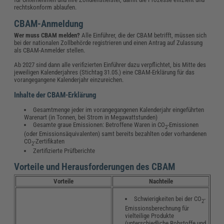
rechtskonform ablaufen.
CBAM-Anmeldung
Wer muss CBAM melden?
Alle Einführer, die der CBAM betrifft, müssen sich
bei der nationalen Zollbehörde registrieren und einen Antrag auf Zulassung
als CBAM-Anmelder stellen.
Ab 2027 sind dann alle verifizierten Einführer dazu verpflichtet, bis Mitte des
jeweiligen Kalenderjahres (Stichtag 31.05.) eine CBAM-Erklärung für das
vorangegangene Kalenderjahr einzureichen.
Inhalte der CBAM-Erklärung
Gesamtmenge jeder im vorangegangenen Kalenderjahr eingeführten
Warenart (in Tonnen, bei Strom in Megawattstunden)
Gesamte graue Emissionen: Betroffene Waren in CO
-Emissionen
2
(oder Emissionsäquivalenten) samt bereits bezahlten oder vorhandenen
CO
-Zertifikaten
2
Zertifizierte Prüfberichte
Vorteile und Herausforderungen des CBAM
Vorteile
Nachteile
Schwierigkeiten bei der CO
-
2
Emissionsberechnung für
vielteilige Produkte
(unterschiedliche Rohstoffe und