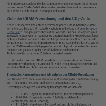
Für Importe aus Ländern, die das EU-Emissionshandelssystem (ETS) nutzen,
müssen keine CBAM-Zertifikate erworben werden. Dies sind momentan nur
die Schweiz, Liechtenstein, Norwegen und Island.
Ziele der CBAM-Verordnung und des CO
-Zolls
2
Neben Transparenz hinsichtlich der firmeneigenen Klimafußabdrücke steht
vor allem das Ziel, das Wirtschaftswachstum in Einklang mit dem
European
Green Deal
zu bringen, ganz oben auf der Agenda. Und das ist langfristig nur
zu gewährleisten, wenn ortsansässige Unternehmen ihre Produktionsanlagen
nicht ins Ausland verlagern oder durch Importe ersetzen. Durch den Einsatz
der Kohlenstoffsteuer auf importierte oder im EU-Ausland produzierte Waren
soll der Wettbewerbsvorteil gegenüber inländisch produzierenden Betrieben
reduziert und gleichzeitig der Klimafußabdruck ausländischer
Töchtergesellschaften oder Zulieferer reduziert werden.
→ Letztendlich soll der CBAM gezielt davor schützen, dass durch eine
Produktionsverlagerung ins Ausland fiktiv die Emissionswerte reduziert und
somit die EU-Klimaschutzziele vordergründig erreicht werden.
Timetable, Karenzphase und Ablaufplan der CBAM-Umsetzung
Seit Oktober 2023 findet eine stufenweise Umsetzung der CBAM-Verordnung
statt – bis zum 01.01.2026, an diesem Stichtag muss das CO
-
2
Grenzausgleichssystem vollumfänglich umgesetzt worden sein.
01.10.2023: Beginn der Datenaufnahme (Implementierungsphase)
30.01.2024: Abgabe des ersten CBAM-Quartalsberichts
(Meldepflicht/CBAM-Reporting)
31.12.2024: Von diesem Zeitpunkt an kann die Qualifizierung als