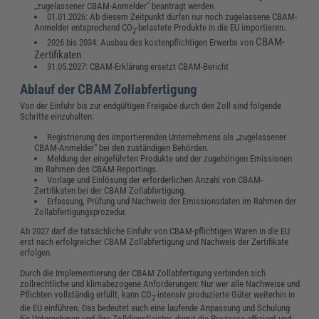
„zugelassener CBAM-Anmelder" beantragt werden.
01.01.2026: Ab diesem Zeitpunkt dürfen nur noch zugelassene CBAM-
Anmelder entsprechend CO
-belastete Produkte in die EU importieren.
2
CBAM-
2026 bis 2034: Ausbau des kostenpflichtigen Erwerbs von
Zertifikaten
31.05.2027: CBAM-Erklärung ersetzt CBAM-Bericht
Ablauf der CBAM Zollabfertigung
Von der Einfuhr bis zur endgültigen Freigabe durch den Zoll sind folgende
Schritte einzuhalten:
Registrierung des importierenden Unternehmens als „zugelassener
CBAM-Anmelder“ bei den zuständigen Behörden.
Meldung der eingeführten Produkte und der zugehörigen Emissionen
im Rahmen des CBAM-Reportings.
Vorlage und Einlösung der erforderlichen Anzahl von CBAM-
Zertifikaten bei der CBAM Zollabfertigung.
Erfassung, Prüfung und Nachweis der Emissionsdaten im Rahmen der
Zollabfertigungsprozedur.
Ab 2027 darf die tatsächliche Einfuhr von CBAM-pflichtigen Waren in die EU
erst nach erfolgreicher CBAM Zollabfertigung und Nachweis der Zertifikate
erfolgen.
Durch die Implementierung der CBAM Zollabfertigung verbinden sich
zollrechtliche und klimabezogene Anforderungen: Nur wer alle Nachweise und
Pflichten vollständig erfüllt, kann CO
-intensiv produzierte Güter weiterhin in
2
die EU einführen. Das bedeutet auch eine laufende Anpassung und Schulung
für Unternehmen und ihre Zolldienstleister, damit die Prozesse effizient und