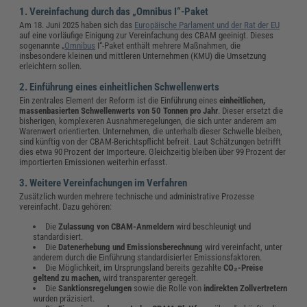
1. Vereinfachung durch das „Omnibus I“-Paket
Am 18. Juni 2025 haben sich das
Europäische Parlament und der Rat der EU
auf eine vorläufige Einigung zur Vereinfachung des CBAM geeinigt. Dieses
sogenannte „
Omnibus
I“-Paket enthält mehrere Maßnahmen, die
insbesondere kleinen und mittleren Unternehmen (KMU) die Umsetzung
erleichtern sollen.
2. Einführung eines einheitlichen Schwellenwerts
Ein zentrales Element der Reform ist die Einführung eines
einheitlichen,
massenbasierten Schwellenwerts von 50 Tonnen pro Jahr
. Dieser ersetzt die
bisherigen, komplexeren Ausnahmeregelungen, die sich unter anderem am
Warenwert orientierten. Unternehmen, die unterhalb dieser Schwelle bleiben,
sind künftig von der CBAM-Berichtspflicht befreit. Laut Schätzungen betrifft
dies etwa 90 Prozent der Importeure. Gleichzeitig bleiben über 99 Prozent der
importierten Emissionen weiterhin erfasst.
3. Weitere Vereinfachungen im Verfahren
Zusätzlich wurden mehrere technische und administrative Prozesse
vereinfacht. Dazu gehören:
Die
Zulassung von CBAM-Anmeldern
wird beschleunigt und
standardisiert.
Die
Datenerhebung und Emissionsberechnung
wird vereinfacht, unter
anderem durch die Einführung standardisierter Emissionsfaktoren.
Die Möglichkeit, im Ursprungsland bereits gezahlte
CO₂-Preise
geltend zu machen,
wird transparenter geregelt.
Die
Sanktionsregelungen
sowie die Rolle von
indirekten Zollvertretern
wurden präzisiert.