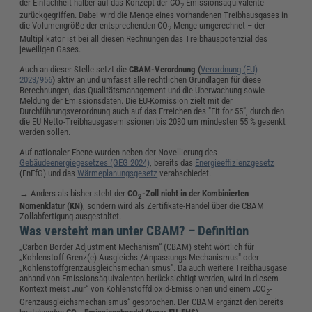
der Einfachheit halber auf das Konzept der CO
-Emissionsäquivalente
2
zurückgegriffen. Dabei wird die Menge eines vorhandenen Treibhausgases in
die Volumengröße der entsprechenden CO
-Menge umgerechnet – der
2
Multiplikator ist bei all diesen Rechnungen das Treibhauspotenzial des
jeweiligen Gases.
Auch an dieser Stelle setzt die
CBAM-Verordnung (
Verordnung (EU)
2023/956
)
aktiv an und umfasst alle rechtlichen Grundlagen für diese
Berechnungen, das Qualitätsmanagement und die Überwachung sowie
Meldung der Emissionsdaten. Die EU-Komission zielt mit der
Durchführungsverordnung auch auf das Erreichen des "Fit for 55", durch den
die EU Netto-Treibhausgasemissionen bis 2030 um mindesten 55 % gesenkt
werden sollen.
Auf nationaler Ebene wurden neben der Novellierung des
Gebäudeenergiegesetzes (GEG 2024)
, bereits das
Energieeffizienzgesetz
(EnEfG) und das
Wärmeplanungsgesetz
verabschiedet.
→ Anders als bisher steht der
CO
-Zoll nicht in der Kombinierten
2
Nomenklatur (KN)
, sondern wird als Zertifikate-Handel über die CBAM
Zollabfertigung ausgestaltet.
Was versteht man unter CBAM? – Definition
„Carbon Border Adjustment Mechanism“ (CBAM) steht wörtlich für
„Kohlenstoff-Grenz(e)-Ausgleichs-/Anpassungs-Mechanismus" oder
„Kohlenstoffgrenzausgleichsmechanismus". Da auch weitere Treibhausgase
anhand von Emissionsäquivalenten berücksichtigt werden, wird in diesem
Kontext meist „nur“ von Kohlenstoffdioxid-Emissionen und einem „CO
-
2
Grenzausgleichsmechanismus“ gesprochen. Der CBAM ergänzt den bereits