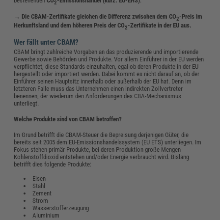
bestehenden
CO
-Emissionshandel (kurz: EU-EHS)
.
2
→ Die CBAM-Zertifikate gleichen die Differenz zwischen dem CO
-Preis im
2
Herkunftsland und dem höheren Preis der CO
-Zertifikate in der EU aus.
2
Wer fällt unter CBAM?
CBAM bringt zahlreiche Vorgaben an das produzierende und importierende
Gewerbe sowie Behörden und Produkte. Vor allem Einführer in der EU werden
verpflichtet, diese Standards einzuhalten, egal ob deren Produkte in der EU
hergestellt oder importiert werden. Dabei kommt es nicht darauf an, ob der
Einführer seinen Hauptsitz innerhalb oder außerhalb der EU hat. Denn im
letzteren Falle muss das Unternehmen einen indirekten Zollvertreter
benennen, der wiederum den Anforderungen des CBA-Mechanismus
unterliegt.
Welche Produkte sind von CBAM betroffen?
Im Grund betrifft die CBAM-Steuer die Bepreisung derjenigen Güter, die
bereits seit 2005 dem EU-Emissionshandelssystem (EU ETS) unterliegen. Im
Fokus stehen primär Produkte, bei deren Produktion große Mengen
Kohlenstoffdioxid entstehen und/oder Energie verbraucht wird. Bislang
betrifft dies folgende Produkte:
Eisen
Stahl
Zement
Strom
Wasserstofferzeugung
Aluminium