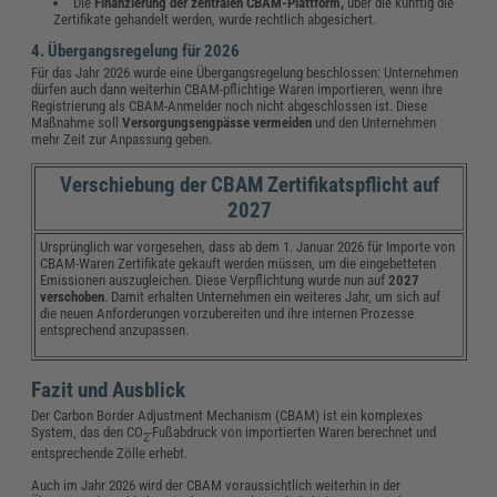
Die
Finanzierung der zentralen CBAM-Plattform,
über die künftig die
Zertifikate gehandelt werden, wurde rechtlich abgesichert.
4. Übergangsregelung für 2026
Für das Jahr 2026 wurde eine Übergangsregelung beschlossen: Unternehmen
dürfen auch dann weiterhin CBAM-pflichtige Waren importieren, wenn ihre
Registrierung als CBAM-Anmelder noch nicht abgeschlossen ist. Diese
Maßnahme soll
Versorgungsengpässe vermeiden
und den Unternehmen
mehr Zeit zur Anpassung geben.
Verschiebung der CBAM Zertifikatspflicht auf
2027
Ursprünglich war vorgesehen, dass ab dem 1. Januar 2026 für Importe von
CBAM-Waren Zertifikate gekauft werden müssen, um die eingebetteten
Emissionen auszugleichen. Diese Verpflichtung wurde nun auf
2027
verschoben
. Damit erhalten Unternehmen ein weiteres Jahr, um sich auf
die neuen Anforderungen vorzubereiten und ihre internen Prozesse
entsprechend anzupassen.
Fazit und Ausblick
Der Carbon Border Adjustment Mechanism (CBAM) ist ein komplexes
System, das den CO
-Fußabdruck von importierten Waren berechnet und
2
entsprechende Zölle erhebt.
Auch im Jahr 2026 wird der CBAM voraussichtlich weiterhin in der