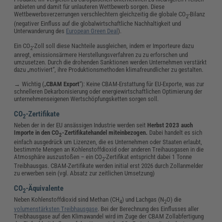
anbieten und damit für unlauteren Wettbewerb sorgen. Diese
Wettbewerbsverzerrungen verschlechtern gleichzeitig die globale CO
-Bilanz
2
(negativer Einfluss auf die globalwirtschaftliche Nachhaltigkeit und
Unterwanderung des
European Green Deal
).
Ein CO
-Zoll soll diese Nachteile ausgleichen, indem er Importeure dazu
2
anregt, emissionsärmere Herstellungsverfahren zu zu erforschen und
umzusetzen. Durch die drohenden Sanktionen werden Unternehmen verstärkt
dazu „motiviert“, ihre Produktionsmethoden klimafreundlicher zu gestalten.
→ Wichtig („
CBAM Export
“): Keine CBAM-Erstattung für EU-Exporte, was zur
schnelleren Dekarbonisierung oder energiewirtschaftlichen Optimierung der
unternehmenseigenen Wertschöpfungsketten sorgen soll.
CO
-Zertifikate
2
Neben der in der EU ansässigen Industrie werden seit
Herbst 2023 auch
Importe in den CO
-Zertifikatehandel miteinbezogen.
Dabei handelt es sich
2
einfach ausgedrück um Lizenzen, die es Unternehmen oder Staaten erlaubt,
bestimmte Mengen an Kohlenstoffdioxid oder anderen Treihausgasen in die
Atmosphäre auszustoßen – ein CO
-Zertifikat entspricht dabei 1 Tonne
2
Treibhausgas. CBAM-Zertifikate werden initial erst 2026 durch Zollanmelder
zu erwerben sein (vgl. Absatz zur zeitlichen Umsetzung)
CO
-Äquivalente
2
Neben Kohlenstoffdioxid sind Methan (CH
) und Lachgas (N
O) die
4
2
volumenstärksten Treibhausgase
. Bei der Berechnung des Einflusses aller
Treibhausgase auf den Klimawandel wird im Zuge der CBAM Zollabfertigung