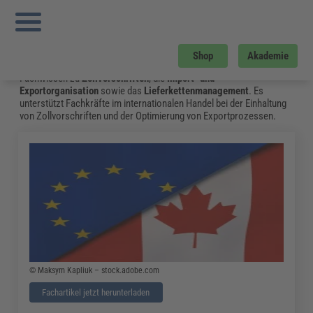
Sie sind hier:
Startseite
»
Fachwissen
»
Zoll und Export
»
Seite 7
Zoll und Export
Auf der Suche nach Informationen zu
Zoll- und Exportkontrolle
Shop
Akademie
oder
Logistik
? Die FORUM VERLAG HERKERT GMBH bietet aktuelles
Fachwissen zu
Zollvorschriften
, die
Import- und
Exportorganisation
sowie das
Lieferkettenmanagement
. Es
unterstützt Fachkräfte im internationalen Handel bei der Einhaltung
von Zollvorschriften und der Optimierung von Exportprozessen.
© Maksym Kapliuk – stock.adobe.com
Fachartikel jetzt herunterladen