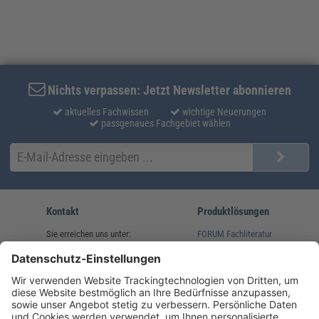
Nichts verpassen: Jetzt Newsletter abonnieren
aktuelles Fachwissen
wichtige Neuerungen
passgenaues Fachgebiet wählen
Kontakt
Produktlösungen
Sie erreichen uns unter:
FORUM Fachliteratur
AKADEMIE HERKERT
(08233) 38 11 23
Unsere Marken
service@forum-verlag.com
Mo-Do 07:30 - 17:00 Uhr
Fr 07:30 - 15:00 Uhr