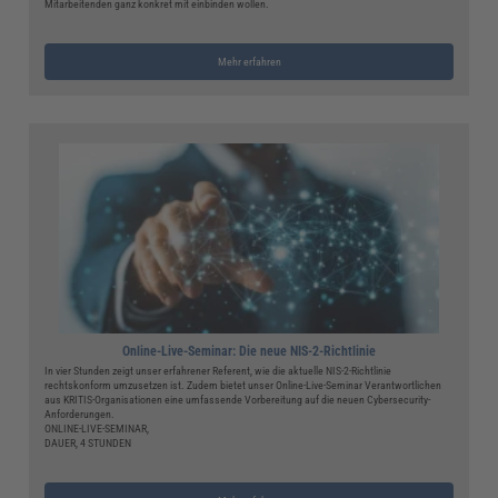
Mitarbeitenden ganz konkret mit einbinden wollen.
Mehr erfahren
Online-Live-Seminar: Die neue NIS-2-Richtlinie
In vier Stunden zeigt unser erfahrener Referent, wie die aktuelle NIS-2-Richtlinie
rechtskonform umzusetzen ist. Zudem bietet unser Online-Live-Seminar Verantwortlichen
aus KRITIS-Organisationen eine umfassende Vorbereitung auf die neuen Cybersecurity-
Anforderungen.
ONLINE-LIVE-SEMINAR,
DAUER, 4 STUNDEN