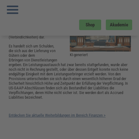
Sie sind hier:
Startseite
»
Glossar
»
A
»
Accrued Liabilities
Accrued Liabilities
Die Accruals stellen in einem
Shop
Akademie
IAS-Abschluss eine
Untergruppe der Liabilities
(Verbindlichkeiten) dar.
Es handelt sich um Schulden,
die sich aus der Lieferung von
KI-generiert
Gütern oder dem
Erbringen von Dienstleistungen
ergeben. Ein Leistungsaustausch hat zwar bereits stattgefunden, wurde aber
noch nicht in Rechnung gestellt, oder über dessen Entgelt konnte noch keine
endgültige Einigkeit mit dem Leistungserbringer erzielt werden. Von den
Provisions unterscheiden sie sich durch einen wesentlich höheren Grad der
Sicherheit hinsichtlich Höhe und Zeitpunkt der Erfüllung der Verpflichtung. In
US-GAAP-Abschlüssen finden sich als Bestandteil der Liabilities die
Verpflichtungen, deren Höhe nicht sicher ist. Sie werden dort als Accrued
Liabilities bezeichnet.
Entdecken Sie aktuelle Weiterbildungen im Bereich Finanzen >