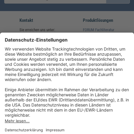
Kontakt
Produktlösungen
Sie erreichen uns unter:
FORUM Fachliteratur
AKADEMIE HERKERT
(08233) 38 11 23
Unsere Marken
service@forum-verlag.com
Mo-Do 07:30 - 17:00 Uhr
Fr 07:30 - 15:00 Uhr
Folgen Sie uns
Impressum
Datenschutz