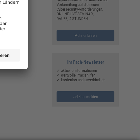
Vorbereitung auf die neuen
Cybersecurity-Anforderungen.
ONLINE-LIVE-SEMINAR,
DAUER, 4 STUNDEN
Mehr erfahren
Ihr Fach-Newsletter
✓ aktuelle Informationen
✓ wertvolle Praxishilfen
✓ kostenlos und unverbindlich
Jetzt anmelden