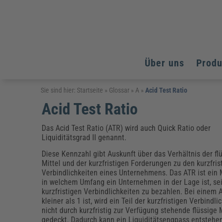
Über uns
Prod
Arbeitsschutz
Arbeitsschutz
Arbeitsschutz
Sie sind hier:
Startseite
»
Glossar
»
A
»
Acid Test Ratio
Acid Test Ratio
Fachpublikationen & Arbeitshilfen
Bildung und Erziehung
Bildung und Erziehung
Weiterbildungen (AKADEMIE HERKERT)
Arbeitssicherheit & Gesundheitsschutz
Assistenz & Office-Management
Baurecht & Architektenrecht
Das Acid Test Ratio (ATR) wird auch Quick Ratio oder
Energie und Umwelt
Energie und Umwelt
Liquiditätsgrad II genannt.
Arbeitsschutz & Brandschutz
Bau, Immobilien & Gebäudemanagement
Bildung und Erziehung
Brandschutz
Energieoptimiertes & klimaneutrales Bauen
Kommunales
Kommunales
Diese Kennzahl gibt Auskunft über das Verhältnis der fl
Fachpublikationen & Arbeitshilfen
Mittel und der kurzfristigen Forderungen zu den kurzfris
Nachhaltiges Planen
Reisekosten und Finanzen
Reisekosten und Finanzen
Verbindlichkeiten eines Unternehmens. Das ATR ist ein 
Kinderschutz, Jugendhilfe & Inklusion
Datenschutz & IT-Recht
Elektrosicherheit
in welchem Umfang ein Unternehmen in der Lage ist, se
Datenschutz & IT-Sicherheit
Elektrosicherheit & Elektrotechnik
Energie und Umwelt
kurzfristigen Verbindlichkeiten zu bezahlen. Bei einem 
kleiner als 1 ist, wird ein Teil der kurzfristigen Verbindli
Fachpublikationen & Arbeitshilfen
nicht durch kurzfristig zur Verfügung stehende flüssige 
Weiterbildungen (AKADEMIE HERKERT)
gedeckt. Dadurch kann ein Liquiditätsengpass entstehe