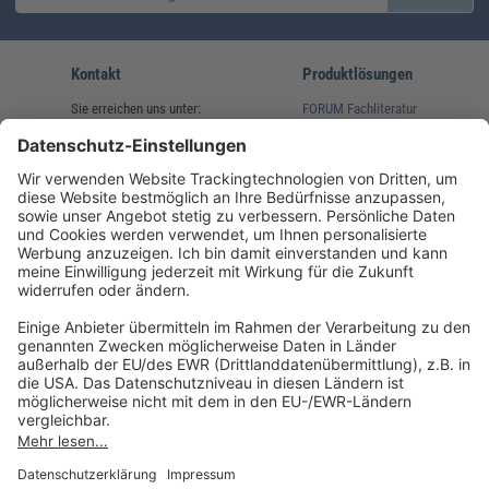
Kontakt
Produktlösungen
Sie erreichen uns unter:
FORUM Fachliteratur
AKADEMIE HERKERT
(08233) 38 11 23
Unsere Marken
service@forum-verlag.com
Mo-Do 07:30 - 17:00 Uhr
Fr 07:30 - 15:00 Uhr
Folgen Sie uns
Impressum
Datenschutz