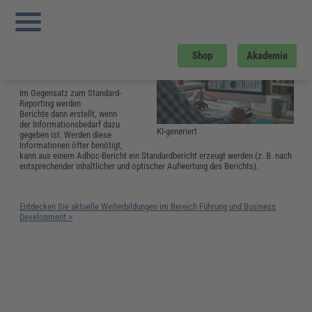
Sie sind hier:
Startseite
»
Glossar
»
A
»
Ad-hoc-Reporting
Ad-hoc-Reporting
Ad-hoc-Reporting ist die
Shop
Akademie
Berichterstellung aus einem
aktuellen Anlass.
Im Gegensatz zum Standard-
Reporting werden
Berichte dann erstellt, wenn
der Informationsbedarf dazu
KI-generiert
gegeben ist. Werden diese
Informationen öfter benötigt,
kann aus einem Adhoc-Bericht ein Standardbericht erzeugt werden (z. B. nach
entsprechender inhaltlicher und optischer Aufwertung des Berichts).
Entdecken Sie aktuelle Weiterbildungen im Bereich Führung und Business
Development >