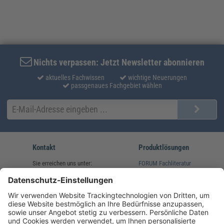
Nichts verpassen: Jetzt Newsletter abonnieren
aktuelles Fachwissen
wichtige Neuerungen
passgenaues Fachgebiet wählen
Kontakt
Produktlösungen
Sie erreichen uns unter:
FORUM Fachliteratur
AKADEMIE HERKERT
(08233) 38 11 23
Unsere Marken
service@forum-verlag.com
Mo-Do 07:30 - 17:00 Uhr
Fr 07:30 - 15:00 Uhr