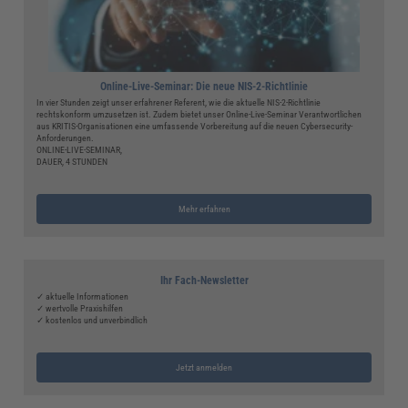
Online-Live-Seminar: Die neue NIS-2-Richtlinie
In vier Stunden zeigt unser erfahrener Referent, wie die aktuelle NIS-2-Richtlinie
rechtskonform umzusetzen ist. Zudem bietet unser Online-Live-Seminar Verantwortlichen
aus KRITIS-Organisationen eine umfassende Vorbereitung auf die neuen Cybersecurity-
Anforderungen.
ONLINE-LIVE-SEMINAR,
DAUER, 4 STUNDEN
Mehr erfahren
Ihr Fach-Newsletter
✓ aktuelle Informationen
✓ wertvolle Praxishilfen
✓ kostenlos und unverbindlich
Jetzt anmelden