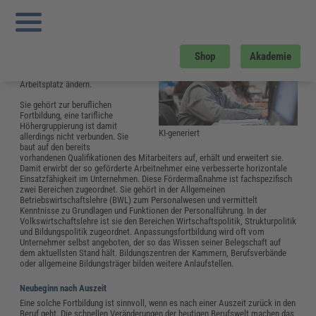
Sie sind hier:
Startseite
»
Glossar
»
A
»
Anpassungsfortbildung
Anpassungsfortbildung
Eine
Anpassungsfortbildung
Shop
Akademie
findet dann statt, wenn sich die
Anforderungen an einen
Arbeitsplatz ändern.
Sie gehört zur beruflichen
Fortbildung, eine tarifliche
Höhergruppierung ist damit
KI-generiert
allerdings nicht verbunden. Sie
baut auf den bereits
vorhandenen Qualifikationen des Mitarbeiters auf, erhält und erweitert sie.
Damit erwirbt der so geförderte Arbeitnehmer eine verbesserte horizontale
Einsatzfähigkeit im Unternehmen. Diese Fördermaßnahme ist fachspezifisch
zwei Bereichen zugeordnet. Sie gehört in der Allgemeinen
Betriebswirtschaftslehre (BWL) zum Personalwesen und vermittelt
Kenntnisse zu Grundlagen und Funktionen der Personalführung. In der
Volkswirtschaftslehre ist sie den Bereichen Wirtschaftspolitik, Strukturpolitik
und Bildungspolitik zugeordnet. Anpassungsfortbildung wird oft vom
Unternehmer selbst angeboten, der so das Wissen seiner Belegschaft auf
dem aktuellsten Stand hält. Bildungszentren der Kammern, Berufsverbände
oder allgemeine Bildungsträger bilden weitere Anlaufstellen.
Neubeginn nach Auszeit
Eine solche Fortbildung ist sinnvoll, wenn es nach einer Auszeit zurück in den
Beruf geht. Die schnellen Veränderungen der heutigen Berufswelt machen das