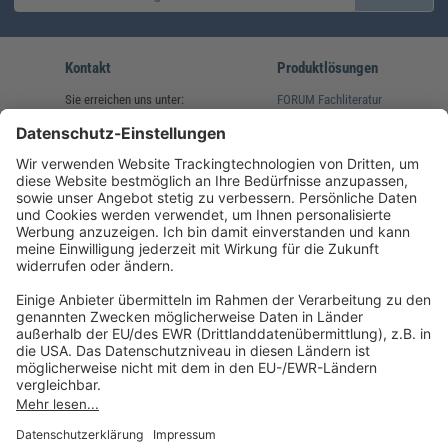
Kontakt
Produktlösungen
Sie erreichen uns unter:
FORUM Fachliteratur
AKADEMIE HERKERT
(08233) 38 11 23
Unsere Marken
service@forum-verlag.com
Mo-Do 07:30 - 17:00 Uhr
Fr 07:30 - 15:00 Uhr
Folgen Sie uns
Impressum
Datenschutz