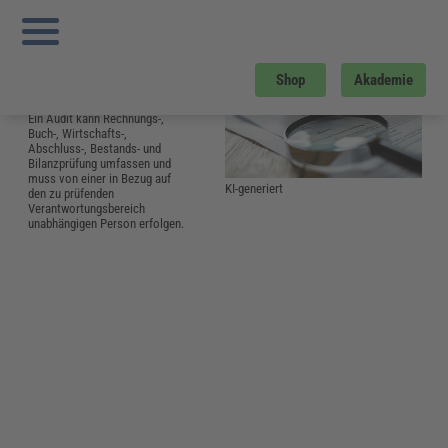
Sie sind hier:
Startseite
»
Glossar
»
A
»
Audit
Was ist ein Audit
Englische Bezeichnung für
Shop
Akademie
Prüfung, Revision.
Ein Audit kann Rechnungs-,
Buch-, Wirtschafts-,
Abschluss-, Bestands- und
Bilanzprüfung umfassen und
muss von einer in Bezug auf
KI-generiert
den zu prüfenden
Verantwortungsbereich
unabhängigen Person erfolgen.