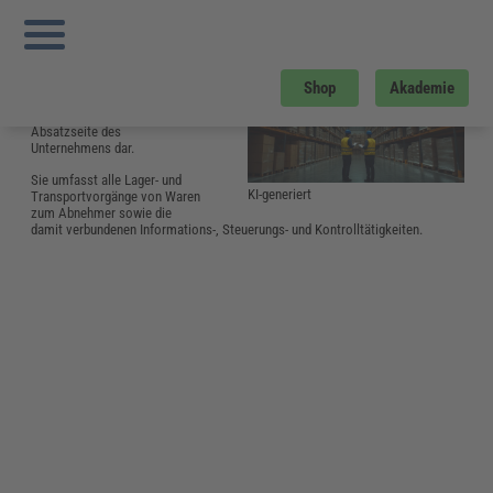
Sie sind hier:
Startseite
»
Glossar
»
D
»
Distributionslogistik
Distributionslogistik
Die
Distributionslogistik
stellt
Shop
Akademie
das Bindeglied zwischen der
Produktion und der
Absatzseite des
Unternehmens dar.
Sie umfasst alle Lager- und
KI-generiert
Transportvorgänge von Waren
zum Abnehmer sowie die
damit verbundenen Informations-, Steuerungs- und Kontrolltätigkeiten.