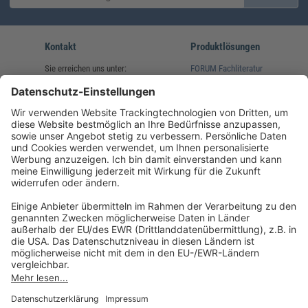
Kontakt
Produktlösungen
Sie erreichen uns unter:
FORUM Fachliteratur
AKADEMIE HERKERT
(08233) 38 11 23
Unsere Marken
service@forum-verlag.com
Mo-Do 07:30 - 17:00 Uhr
Fr 07:30 - 15:00 Uhr
Folgen Sie uns
Impressum
Datenschutz